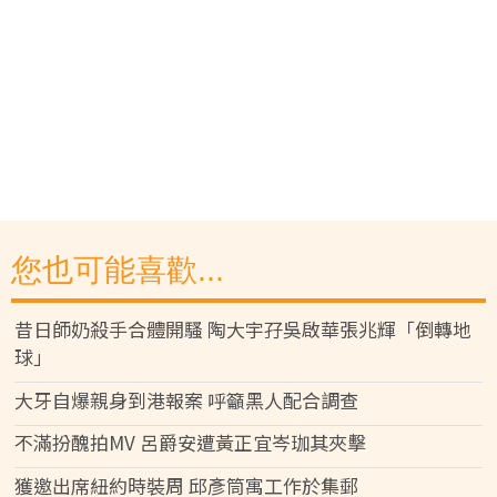
您也可能喜歡...
昔日師奶殺手合體開騷 陶大宇孖吳啟華張兆輝「倒轉地
球」
大牙自爆親身到港報案 呼籲黑人配合調查
不滿扮醜拍MV 呂爵安遭黃正宜岑珈其夾擊
獲邀出席紐約時裝周 邱彥筒寓工作於集郵