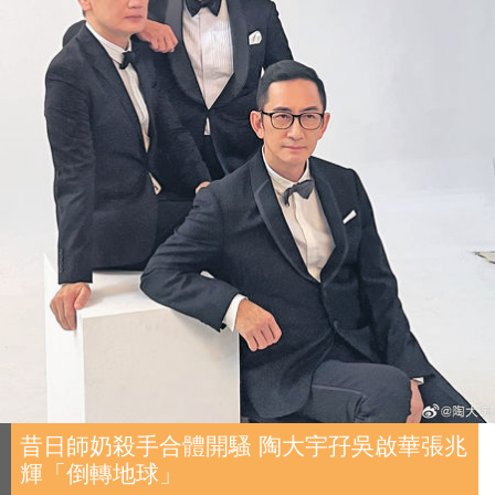
昔日師奶殺手合體開騷 陶大宇孖吳啟華張兆
輝「倒轉地球」