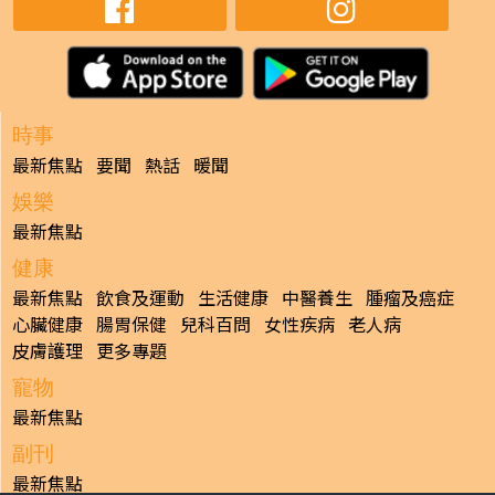
時事
最新焦點
要聞
熱話
暖聞
娛樂
最新焦點
健康
最新焦點
飲食及運動
生活健康
中醫養生
腫瘤及癌症
心臟健康
腸胃保健
兒科百問
女性疾病
老人病
皮膚護理
更多專題
寵物
最新焦點
副刊
最新焦點