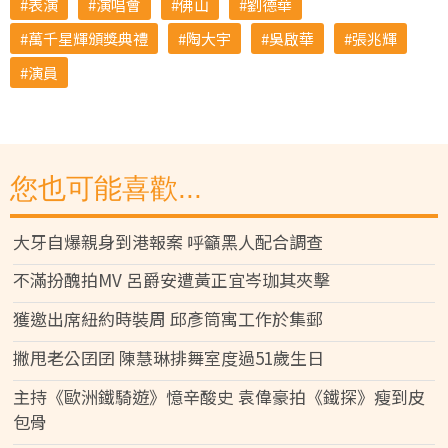
表演
演唱會
佛山
劉德華
萬千星輝頒獎典禮
陶大宇
吳啟華
張兆輝
演員
您也可能喜歡...
大牙自爆親身到港報案 呼籲黑人配合調查
不滿扮醜拍MV 呂爵安遭黃正宜岑珈其夾擊
獲邀出席紐約時裝周 邱彥筒寓工作於集郵
撇甩老公囝囝 陳慧琳排舞室度過51歲生日
主持《歐洲鐵騎遊》憶辛酸史 袁偉豪拍《鐵探》瘦到皮
包骨