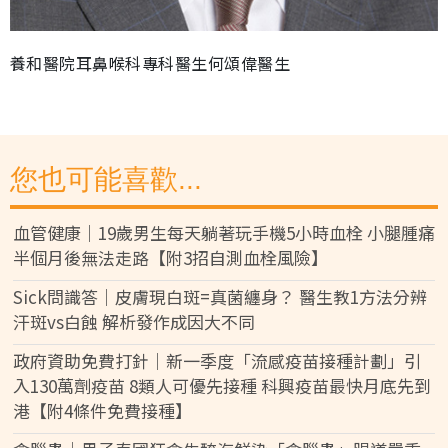
養和醫院耳鼻喉科專科醫生何頌偉醫生
您也可能喜歡...
血管健康｜19歲男生每天躺著玩手機5小時血栓 小腿腫痛
半個月後無法走路【附3招自測血栓風險】
Sick問識答｜皮膚現白斑=真菌纏身？ 醫生教1方法分辨
汗斑vs白蝕 解析發作成因大不同
政府資助免費打針｜新一季度「流感疫苗接種計劃」引
入130萬劑疫苗 8類人可優先接種 科興疫苗最快月底先到
港【附4條件免費接種】