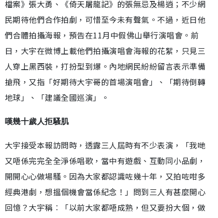
檔案》張大勇、《倚天屠龍記》的張無忌及楊逍；不少網
民期待他們合作拍劇，可惜至今未有聲氣。不過，近日他
們合體拍攝海報，預告在11月中假佛山舉行演唱會。前
日，大宇在微博上載他們拍攝演唱會海報的花絮，只見三
人穿上黑西裝，打扮型到爆。內地網民紛紛留言表示準備
搶飛，又指「好期待大宇哥的首場演唱會」、「期待倒轉
地球」、「建議全國巡演」。
嘆幾十歲人拒騷肌
大宇接受本報訪問時，透露三人屆時有不少表演，「我哋
又唔係完完全全淨係唱歌，當中有遊戲、互動同小品劇，
開開心心做場騷。因為大家都認識咗幾十年，又拍咗咁多
經典港劇，想搵個機會當係紀念！」問到三人有甚麼開心
回憶？大宇稱︰「以前大家都唔成熟，但又要扮大個，做