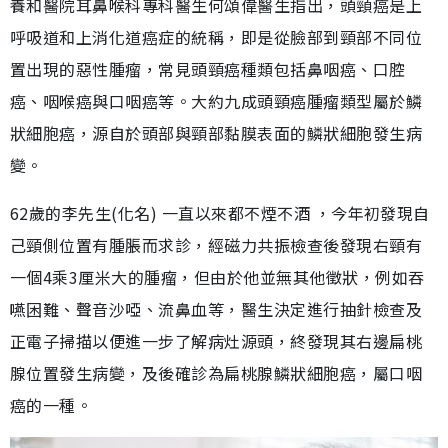
養和醫院耳鼻喉科專科醫生何頌偉醫生指出，頭頸癌是上
呼吸道和上消化道癌症的統稱，即是從臉部到頸部不同位
置出現的惡性腫瘤，常見頭頸癌種類包括鼻咽癌、口腔
癌、咽喉癌與口咽癌等。大約九成頭頸癌腫瘤類型屬於鱗
狀細胞癌，源自於頭部與頸部黏膜表面的鱗狀細胞發生病
變。
62歲的李先生(化名) 一直以來都不煙不酒 ，今年初發現自
己頸側位置有腫脹而求診，經磁力共振檢查後發現右頸有
一個4乘3厘米大的腫瘤，但由於他並無其他徵狀，例如吞
嚥困難、聲音沙啞、流鼻血等，醫生決定進行抽針檢查及
正電子掃描以便進一步了解病灶源頭，終發現其右邊扁桃
腺位置發生病變，及後確診為扁桃腺鱗狀細胞癌，屬口咽
癌的一種。