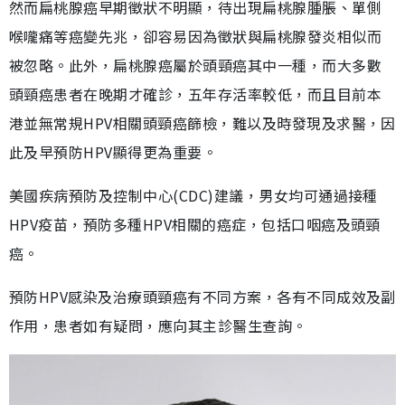
然而扁桃腺癌早期徵狀不明顯，待出現扁桃腺腫脹、單側
喉嚨痛等癌變先兆，卻容易因為徵狀與扁桃腺發炎相似而
被忽略。此外，扁桃腺癌屬於頭頸癌其中一種，而大多數
頭頸癌患者在晚期才確診，五年存活率較低，而且目前本
港並無常規HPV相關頭頸癌篩檢，難以及時發現及求醫，因
此及早預防HPV顯得更為重要。
美國疾病預防及控制中心(CDC)建議，男女均可通過接種
HPV疫苗，預防多種HPV相關的癌症，包括口咽癌及頭頸
癌。
預防HPV感染及治療頭頸癌有不同方案，各有不同成效及副
作用，患者如有疑問，應向其主診醫生查詢。