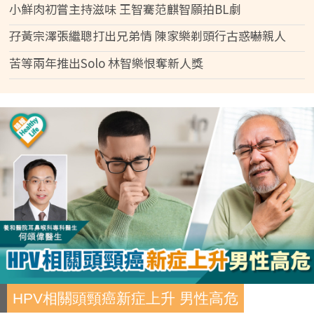
小鮮肉初嘗主持滋味 王智騫范麒智願拍BL劇
孖黃宗澤張繼聰打出兄弟情 陳家樂剃頭行古惑嚇親人
苦等兩年推出Solo 林智樂恨奪新人獎
HPV相關頭頸癌新症上升 男性高危