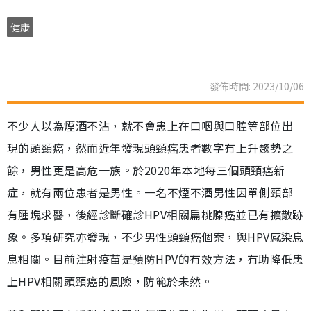
健康
發佈時間: 2023/10/06
不少人以為煙酒不沾，就不會患上在口咽與口腔等部位出
現的頭頸癌，然而近年發現頭頸癌患者數字有上升趨勢之
餘，男性更是高危一族。於2020年本地每三個頭頸癌新
症，就有兩位患者是男性。一名不煙不酒男性因單側頸部
有腫塊求醫，後經診斷確診HPV相關扁桃腺癌並已有擴散跡
象。多項研究亦發現，不少男性頭頸癌個案，與HPV感染息
息相關。目前注射疫苗是預防HPV的有效方法，有助降低患
上HPV相關頭頸癌的風險，防範於未然。