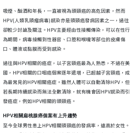
吸煙、酗酒和年長，一直被視為頭頸癌的高危因素，然而
HPV(人類乳頭瘤病毒)感染亦是頭頸癌發病因素之一，過往
卻較少討論及關注。HPV主要經由性接觸傳染，可以在性行
為期間，病毒接觸到性器官、口腔和喉嚨等部位的皮膚傷
口、體液或黏膜而受到感染。
過往與HPV相關的癌症，以子宮頸癌最為人熟悉，不過在美
國，HPV相關的口咽癌個案逐年遞增，已超越子宮頸癌，成
為最常見的HPV相關癌症。雖然人體可以自動清除HPV，但
若長期持續感染而無法全數清除，就有機會因HPV感染而引
發癌症，例如HPV相關的頭頸癌。
HPV相關扁桃腺癌個案有上升趨勢
至今全球男性患上HPV相關頭頸癌的發病率，遠高於女性。