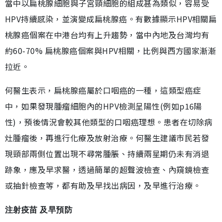
當中以扁桃腺細胞與子宮頸細胞的組成甚為類似，容易受
HPV持續感染，並演變成扁桃腺癌。有數據顯示HPV相關扁
桃腺癌個案在中港台均有上升趨勢，當中內地及台灣均有
約60-70% 扁桃腺癌個案與HPV相關，比例與西方國家漸漸
拉近。
何醫生表示，扁桃腺癌屬於口咽癌的一種，這類型癌症
中，如果發現腫瘤細胞內的HPV檢測呈陽性(例如p16陽
性)，預後情況會較其他類型的口咽癌理想。患者在切除病
灶腫瘤後，再進行化療及放射治療。何醫生建議市民若發
現頸部兩側位置出現不尋常腫脹、持續兩星期仍未有消退
跡象，應及早求醫，透過簡單的超聲波檢查、內窺鏡檢查
或抽針檢查等，都有助及早找出病因，及早進行治療。
注射疫苗 及早預防