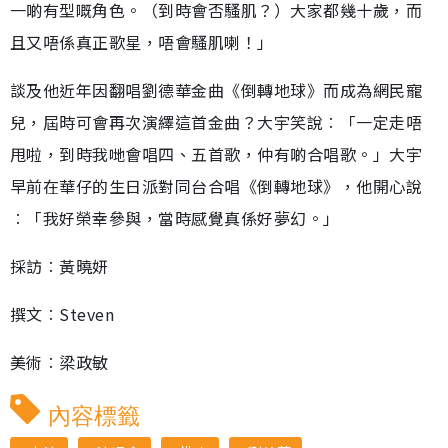
一啲有型嘅角色。（到時會否騷肌？）大家都幾十歲，而
且又唔係真正歌星，唔會騷肌喇！」
談及他近年因翻唱劉德華金曲《倒轉地球》而成為網民寵
兒，屆時可會再次演繹這首金曲？大宇笑說︰「一定走唔
甩啦，到時我哋會唱四、五首歌，仲有啲合唱歌。」大宇
早前在華仔的生日派對同台合唱《倒轉地球》，他開心說
︰「我好榮幸參與，當時感覺真係好夢幻。」
採訪︰黃曉妍
撰文︰Steven
美術︰梁政敏
內容標籤