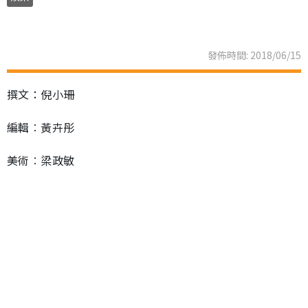
發佈時間: 2018/06/15
撰文：倪小珊
編輯︰黃卉彤
美術︰梁政敏