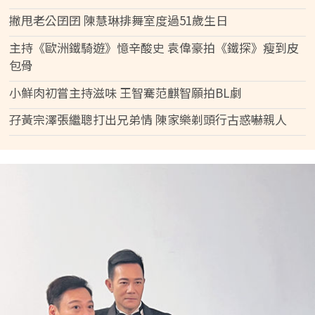
撇甩老公囝囝 陳慧琳排舞室度過51歲生日
主持《歐洲鐵騎遊》憶辛酸史 袁偉豪拍《鐵探》瘦到皮
包骨
小鮮肉初嘗主持滋味 王智騫范麒智願拍BL劇
孖黃宗澤張繼聰打出兄弟情 陳家樂剃頭行古惑嚇親人