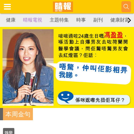
健康
晴報電視
主題特集
時事
副刊
健康財富
本周金句
娛樂