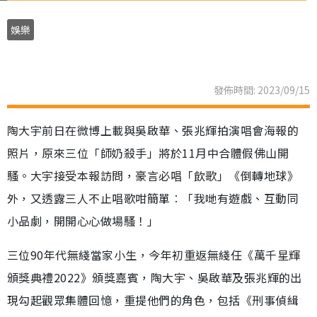
娛樂
發佈時間: 2023/09/15
陶大宇前日在微博上載與吳啟華、張兆輝拍演唱會海報的
照片，原來三位「師奶殺手」將於11月中合體假佛山開
騷。大宇接受本報訪問，豪言必唱「飲歌」《倒轉地球》
外，又透露三人不止唱歌咁簡單︰「我哋有遊戲、互動同
小品劇，開開心心做場騷！」
三位90年代無綫當家小生，今年初重返無綫任《萬千星輝
頒獎典禮2022》頒獎嘉賓，陶大宇、吳啟華及張兆輝的出
現勾起觀眾集體回憶，重提他們的角色，包括《刑事偵緝