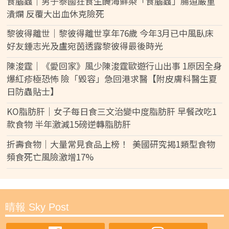
食腦蟲｜男子泰國狂食生醃海鮮染「食腦蟲」腸道嚴重
潰爛 反覆大出血休克險死
黎彼得離世｜黎彼得離世享年76歲 今年3月已中風臥床
好友鍾志光及盧宛茵透露黎彼得最後時光
陳浚霆｜《愛回家》風少陳浚霆歐遊行山出事 1原因全身
爆紅疹極恐怖 險「毀容」急回港求醫【附皮膚科醫生夏
日防蟲貼士】
KO脂肪肝｜女子每日食三文治變中度脂肪肝 早餐改吃1
款食物 半年激減15磅逆轉脂肪肝
折壽食物｜大量常見食品上榜！ 美國研究揭1類型食物
頻食死亡風險激增17%
晴報 Sky Post