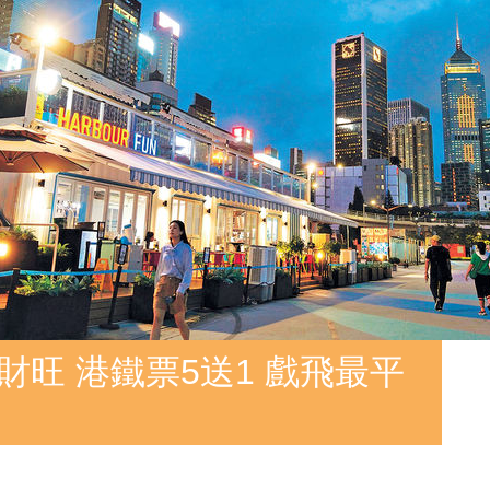
財旺 港鐵票5送1 戲飛最平