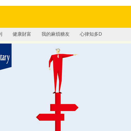
刊
健康財富
我的麻煩糖友
心律知多D