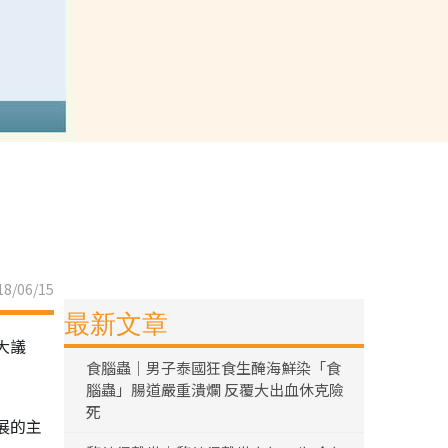
8/06/15
最新文章
大議
食腦蟲｜男子泰國狂食生醃海鮮染「食
腦蟲」腸道嚴重潰爛 反覆大出血休克險
死
展的主