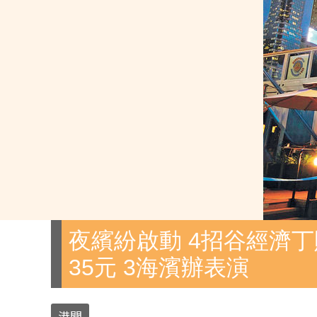
夜繽紛啟動 4招谷經濟丁
35元 3海濱辦表演
港聞