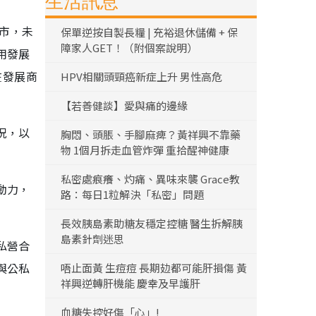
生活訊息
樓市，未
保單逆按自製長糧 | 充裕退休儲備 + 保
障家人GET！（附個案說明）
用發展
在發展商
HPV相關頭頸癌新症上升 男性高危
【若善健談】愛與痛的邊緣
況，以
胸悶、頭脹、手腳麻痺？黃祥興不靠藥
物 1個月拆走血管炸彈 重拾醒神健康
私密處痕癢、灼痛、異味來襲 Grace教
動力，
路：每日1粒解決「私密」問題
長效胰島素助糖友穩定控糖 醫生拆解胰
島素針劑迷思
私營合
與公私
唔止面黃 生痘痘 長期攰都可能肝損傷 黃
祥興逆轉肝機能 慶幸及早護肝
血糖失控好傷「心」!