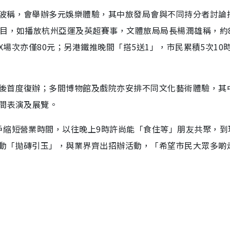
波稱，會舉辦多元娛樂體驗，其中旅發局會與不同持分者討論
節目，如播放杭州亞運及英超賽事，文體旅局局長楊潤雄稱，約
AX場次亦僅80元；另港鐵推晚間「搭5送1」，市民累積5次10
後首度復辦；多間博物館及戲院亦安排不同文化藝術體驗，其
晚間表演及展覽。
戶縮短營業時間，以往晚上9時許尚能「食住等」朋友共聚，到
動「拋磚引玉」，與業界齊出招辦活動，「希望市民大眾多啲