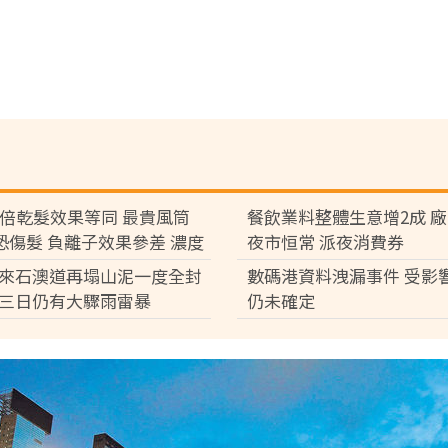
7倍乾髮效果等同 最貴風筒
餐飲業料整體生意增2成 
°C恐傷髮 負離子效果參差 濃度
夜市恒常 派夜消費券
倍
來石澳道再塌山泥一度全封
數碼港資料洩漏事件 受影
三日仍有大驟雨雷暴
仍未確定