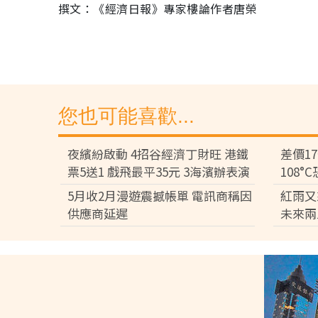
撰文：《經濟日報》專家樓論作者唐榮
您也可能喜歡...
夜繽紛啟動 4招谷經濟丁財旺 港鐵
差價1
票5送1 戲飛最平35元 3海濱辦表演
108
差逾百
5月收2月漫遊震撼帳單 電訊商稱因
紅雨又
供應商延遲
未來兩