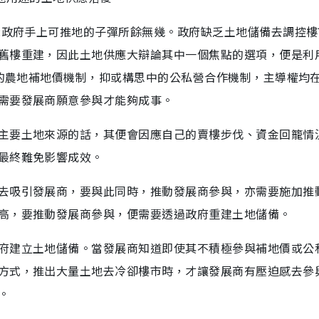
顯示政府手上可推地的子彈所餘無幾。政府缺乏土地儲備去調控
舊樓重建，因此土地供應大辯論其中一個焦點的選項，便是利
時的農地補地價機制，抑或構思中的公私營合作機制，主導權均
需要發展商願意參與才能夠成事。
主要土地來源的話，其便會因應自己的賣樓步伐、資金回籠情
最終難免影響成效。
去吸引發展商，要與此同時，推動發展商參與，亦需要施加推
高，要推動發展商參與，便需要透過政府重建土地儲備。
府建立土地儲備。當發展商知道即使其不積極參與補地價或公
方式，推出大量土地去冷卻樓市時，才讓發展商有壓迫感去參
。