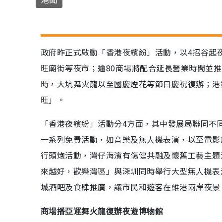
政府昨正式啟動「香港夜繽紛」活動，以4招谷起
旺廟街等夜市；逾80商場將配合延長營業時間並推
時，大坑舞火龍以至國慶煙花等節日慶祝復辦；港
旺」。
「香港夜繽紛」活動分4方面，其中發展局聯同不
一系列免費活動，如音樂及無人機表演，以至電影
行頭炮活動，灣仔海濱有傷健共融及懷舊工藝主題
來越好，歡樂灣區」與深圳同時舉行大型無人機表
城酒吧及食肆推廣，讓市民和遊客在維港兩岸夜景
商場播亞運舞火龍復辦夜遊博物館