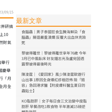
3/09/15
最新文章
業界研搞
食腦蟲｜男子泰國狂食生醃海鮮染「食
上10
腦蟲」腸道嚴重潰爛 反覆大出血休克險
然財氣
死
黎彼得離世｜黎彼得離世享年76歲 今年
3月已中風臥床 好友鍾志光及盧宛茵透
濱舉行
露黎彼得最後時光
國慶舉
陳浚霆｜《愛回家》風少陳浚霆歐遊行
行「月
山出事 1原因全身爆紅疹極恐怖 險「毀
容」急回港求醫【附皮膚科醫生夏日防
全月全
蟲貼士】
KO脂肪肝｜女子每日食三文治變中度脂
肪肝 早餐改吃1款食物 半年激減15磅逆
轉脂肪肝