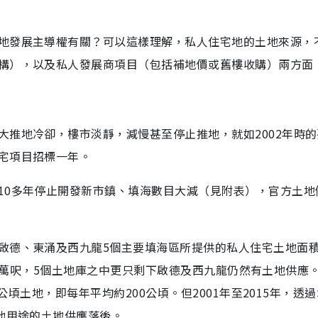
地發展主導權有關？可以這樣理解，私人住宅地的土地來源，
構），以及私人發展商項目（包括補地價或舊樓收購）兩方面
大推地冷卻，樓市淡靜，減慢甚至停止推地，就如2002年時的
宅項目招標一年。
10多年停止開發新市鎮、填海數目大減（見附表），官方土地
啟德、東涌及西九龍5個主要填海區所提供的私人住宅土地面
200萬呎，5個土地庫之中更只剩下啟德及西九龍仍然有土地供應。1
0公頃土地，即每年平均約200公頃。但2001年至2015年，透
他用途的土地供應落後。