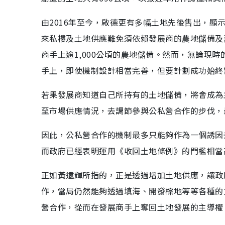
由2016年至今，啟德更有多幅土地先後售出，
來私樓及土地供應難免須依賴發展商的農地儲備及
商手上逾1,000公頃的農地儲備。然而，無論現
手上，即使機制設計相當完善，但要計劃成功始終
若果發展商知道自己所持有的土地儲備，將會成為
至市場供應情況，去調節參與公私營合作的步伐，
因此，公私營合作的機制最多只能夠作為一個誘因
而政府已經表明運用《收回土地條例》的門檻相當
正如黃遠輝所指的，正是透過增加土地供應，讓政
作，當局仍然能夠透過填海、開發棕地等等各種的
營合作，從而在發展商手上奪回土地發展的主導權