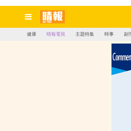
健康
晴報電視
主題特集
時事
副