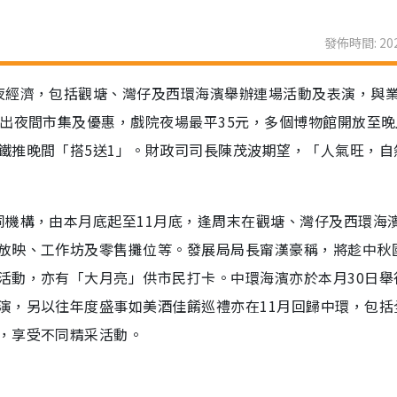
發佈時間: 202
夜經濟，包括觀塘、灣仔及西環海濱舉辦連場活動及表演，與
出夜間市集及優惠，戲院夜場最平35元，多個博物館開放至晚
鐵推晚間「搭5送1」。財政司司長陳茂波期望，「人氣旺，自
同機構，由本月底起至11月底，逢周末在觀塘、灣仔及西環海
放映、工作坊及零售攤位等。發展局局長甯漢豪稱，將趁中秋
活動，亦有「大月亮」供市民打卡。中環海濱亦於本月30日舉
演，另以往年度盛事如美酒佳餚巡禮亦在11月回歸中環，包括
，享受不同精采活動。