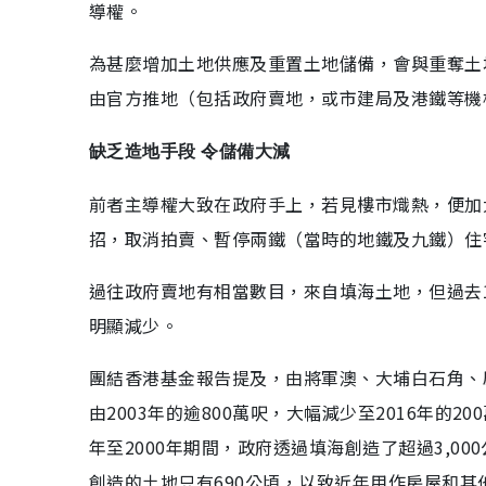
導權。
為甚麼增加土地供應及重置土地儲備，會與重奪土
由官方推地（包括政府賣地，或市建局及港鐵等機
缺乏造地手段 令儲備大減
前者主導權大致在政府手上，若見樓市熾熱，便加
招，取消拍賣、暫停兩鐵（當時的地鐵及九鐵）住
過往政府賣地有相當數目，來自填海土地，但過去
明顯減少。
團結香港基金報告提及，由將軍澳、大埔白石角、
由2003年的逾800萬呎，大幅減少至2016年的
年至2000年期間，政府透過填海創造了超過3,00
創造的土地只有690公頃，以致近年用作房屋和其