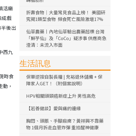
搞活廟
折壽食物｜大量常見食品上榜！ 美國研
8成戲
究揭1類型食物 頻食死亡風險激增17%
時半後出
仙草農藥丨內地仙草驗出農藥超標 台灣
「鮮芋仙」及「CoCo」疑涉事 供應商急
澄清：未流入市面
中西九
生活訊息
現時食
保單逆按自製長糧 | 充裕退休儲備 + 保
障家人GET！（附個案說明）
走動，
HPV相關頭頸癌新症上升 男性高危
【若善健談】愛與痛的邊緣
胸悶、頭脹、手腳麻痺？黃祥興不靠藥
物 1個月拆走血管炸彈 重拾醒神健康