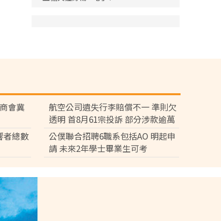
廠商會冀
航空公司遺失行李賠償不一 準則欠
透明 首8月61宗投訴 部分涉款逾萬
元
響者總數
公僕聯合招聘6職系包括AO 明起申
請 未來2年學士畢業生可考