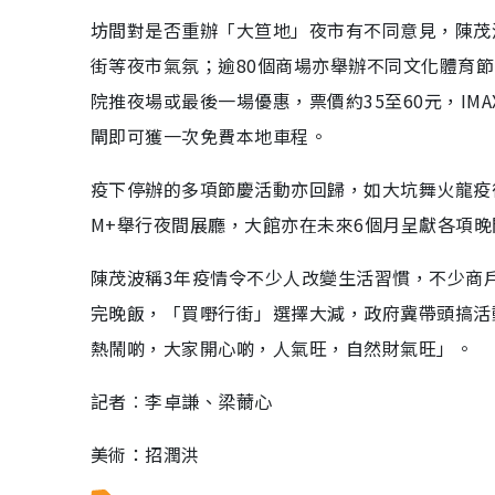
坊間對是否重辦「大笪地」夜市有不同意見，陳茂
街等夜市氣氛；逾80個商場亦舉辦不同文化體育
院推夜場或最後一場優惠，票價約35至60元，IM
閘即可獲一次免費本地車程。
疫下停辦的多項節慶活動亦回歸，如大坑舞火龍疫
M+舉行夜間展廳，大館亦在未來6個月呈獻各項
陳茂波稱3年疫情令不少人改變生活習慣，不少商
完晚飯，「買嘢行街」選擇大減，政府冀帶頭搞活
熱鬧啲，大家開心啲，人氣旺，自然財氣旺」。
記者︰李卓謙、梁薾心
美術：招潤洪