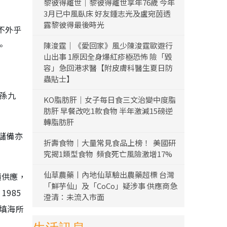
黎彼得離世｜黎彼得離世享年76歲 今年
3月已中風臥床 好友鍾志光及盧宛茵透
露黎彼得最後時光
不外乎
。
陳浚霆｜《愛回家》風少陳浚霆歐遊行
山出事 1原因全身爆紅疹極恐怖 險「毀
容」急回港求醫【附皮膚科醫生夏日防
蟲貼士】
孫九
KO脂肪肝｜女子每日食三文治變中度脂
肪肝 早餐改吃1款食物 半年激減15磅逆
轉脂肪肝
儲備亦
折壽食物｜大量常見食品上榜！ 美國研
究揭1類型食物 頻食死亡風險激增17%
仙草農藥丨內地仙草驗出農藥超標 台灣
積供應，
「鮮芋仙」及「CoCo」疑涉事 供應商急
985
澄清：未流入市面
過填海所