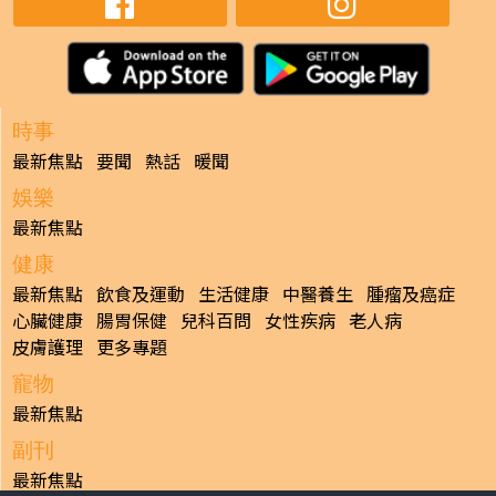
時事
最新焦點
要聞
熱話
暖聞
娛樂
最新焦點
健康
最新焦點
飲食及運動
生活健康
中醫養生
腫瘤及癌症
心臟健康
腸胃保健
兒科百問
女性疾病
老人病
皮膚護理
更多專題
寵物
最新焦點
副刊
最新焦點