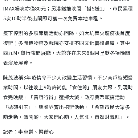
IMAX場次亦僅80元；另港鐵推晚間「搭5送1」，市民累積
5次10時半後出閘即可獲一次免費本地車程。
疫下停辦的多項節慶活動亦回歸，如大坑舞火龍疫後首度
復辦；多間博物館及戲院亦安排不同文化藝術體驗，其中
西九M+舉行夜間展廳，大館亦在未來6個月呈獻各項晚間
表演及展覽。
陳茂波稱3年疫情令不少人改變生活習慣，不少商戶縮短營
業時間，以往晚上9時許尚能「食住等」朋友共聚，到現時
食完晚飯，「買嘢行街」選擇大減，政府冀帶頭搞活動
「拋磚引玉」，與業界齊出招辦活動，「希望市民大眾多
啲走動，熱鬧啲，大家開心啲，人氣旺，自然財氣旺」。
記者︰李卓謙、梁薾心