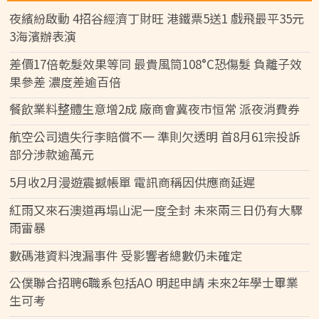
夜繽紛啟動 4招谷經濟丁財旺 港鐵票5送1 戲飛最平35元
3海濱辦表演
差價17倍乾髮效果等同 最貴風筒108°C恐傷髮 負離子效
果參差 濃度差逾百倍
餐飲業料整體生意增2成 廠商會冀夜市恒常 派夜消費券
航空公司遺失行李賠償不一 準則欠透明 首8月61宗投訴
部分涉款逾萬元
5月收2月漫遊震撼帳單 電訊商稱因供應商延遲
紅雨又來石澳道再塌山泥一度全封 未來兩三日仍有大驟
雨雷暴
數碼港資料洩漏事件 受影響者總數仍未確定
公僕聯合招聘6職系包括AO 明起申請 未來2年學士畢業
生可考