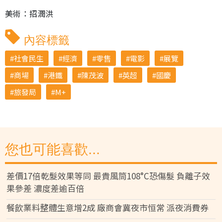
美術：招潤洪
內容標籤
社會民生
經濟
零售
電影
展覽
商場
港鐵
陳茂波
英超
國慶
旅發局
M+
您也可能喜歡...
差價17倍乾髮效果等同 最貴風筒108°C恐傷髮 負離子效
果參差 濃度差逾百倍
餐飲業料整體生意增2成 廠商會冀夜市恒常 派夜消費券