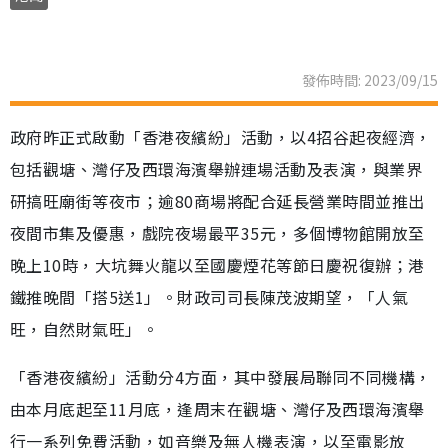
發佈時間: 2023/09/15
政府昨正式啟動「香港夜繽紛」活動，以4招谷起夜經濟，
包括觀塘、灣仔及西環海濱舉辦連場活動及表演，與業界
研搞旺廟街等夜市；逾80商場將配合延長營業時間並推出
夜間市集及優惠，戲院夜場最平35元，多個博物館開放至
晚上10時，大坑舞火龍以至國慶煙花等節日慶祝復辦；港
鐵推晚間「搭5送1」。財政司司長陳茂波期望，「人氣
旺，自然財氣旺」。
「香港夜繽紛」活動分4方面，其中發展局聯同不同機構，
由本月底起至11月底，逢周末在觀塘、灣仔及西環海濱舉
行一系列免費活動，如音樂及無人機表演，以至電影放