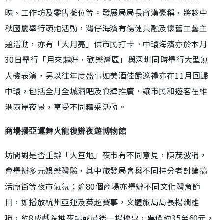
映、工作坊及零售攤位等。發展局局長甯漢豪稱，將趁中
秋國慶舉行頭炮活動，灣仔海濱有傷健共融及懷舊工藝主
題活動，亦有「大月亮」供市民打卡。中環海濱亦於本月
30日舉行「月來越好，歡樂灣區」與深圳同時舉行大型無
人機表演，另以往年度盛事如美酒佳餚巡禮亦在11月回歸
中環，包括全月全城酒吧及食肆推廣，讓市民和遊客在維
港兩岸夜景，享受不同精采活動。
商場播亞運舞火龍復辦夜遊博物館
坊間對是否重辦「大笪地」夜市有不同意見，陳茂波稱，
會舉辦多元娛樂體驗，其中旅發局會與不同持分者討論搞
活廟街等夜市氣氛；逾80個商場亦舉辦不同文化體育節
目，如播放杭州亞運及英超賽事，文體旅局局長楊潤雄
稱，約8成戲院推夜場或最後一場優惠，票價約35至60元，