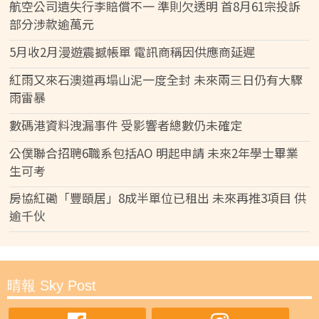
航空公司遺失行李賠償不一 準則欠透明 首8月61宗投訴
部分涉款逾萬元
5月收2月漫遊震撼帳單 電訊商稱因供應商延遲
紅雨又來石澳道再塌山泥一度全封 未來兩三日仍有大驟
雨雷暴
數碼港資料洩漏事件 受影響者總數仍未確定
公僕聯合招聘6職系包括AO 明起申請 未來2年學士畢業
生可考
房協紅磡「豐頤居」8成半單位已租出 未來再推3項目 供
逾千伙
晴報 Sky Post