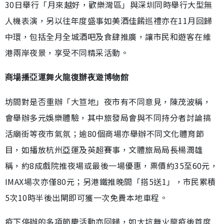
30日舉行「月來越好，歡樂灣區」與深圳同時舉行大型無
人機表演，另以往年度盛事如美酒佳餚巡禮亦在11月回歸
中環，包括全月全城酒吧及食肆推廣，讓市民和遊客在維
港兩岸夜景，享受不同精采活動。
商場播亞運舞火龍復辦夜遊博物館
坊間對是否重辦「大笪地」夜市有不同意見，陳茂波稱，
會舉辦多元娛樂體驗，其中旅發局會與不同持分者討論搞
活廟街等夜市氣氛；逾80個商場亦舉辦不同文化體育節
目，如播放杭州亞運及英超賽事，文體旅局局長楊潤雄
稱，約8成戲院推夜場或最後一場優惠，票價約35至60元，
IMAX場次亦僅80元；另港鐵推晚間「搭5送1」，市民累積
5次10時半後出閘即可獲一次免費本地車程。
疫下停辦的多項節慶活動亦回歸，如大坑舞火龍疫後首度