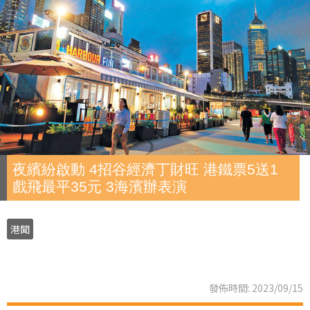
夜繽紛啟動 4招谷經濟丁財旺 港鐵票5送1
戲飛最平35元 3海濱辦表演
港聞
發佈時間: 2023/09/15