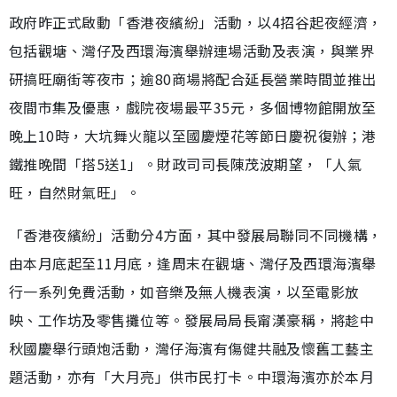
政府昨正式啟動「香港夜繽紛」活動，以4招谷起夜經濟，
包括觀塘、灣仔及西環海濱舉辦連場活動及表演，與業界
研搞旺廟街等夜市；逾80商場將配合延長營業時間並推出
夜間市集及優惠，戲院夜場最平35元，多個博物館開放至
晚上10時，大坑舞火龍以至國慶煙花等節日慶祝復辦；港
鐵推晚間「搭5送1」。財政司司長陳茂波期望，「人氣
旺，自然財氣旺」。
「香港夜繽紛」活動分4方面，其中發展局聯同不同機構，
由本月底起至11月底，逢周末在觀塘、灣仔及西環海濱舉
行一系列免費活動，如音樂及無人機表演，以至電影放
映、工作坊及零售攤位等。發展局局長甯漢豪稱，將趁中
秋國慶舉行頭炮活動，灣仔海濱有傷健共融及懷舊工藝主
題活動，亦有「大月亮」供市民打卡。中環海濱亦於本月