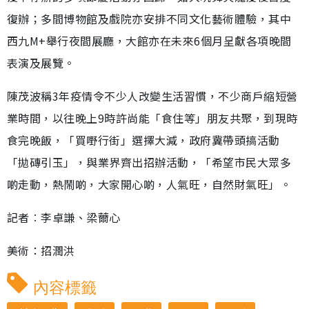
復辦；多間博物館及戲院亦安排不同文化藝術體驗，其中
西九M+舉行夜間展廳，大館亦在未來6個月呈獻各項晚間
表演及展覽。
陳茂波稱3年疫情令不少人改變生活習慣，不少商戶縮短營
業時間，以往晚上9時許尚能「食住等」朋友共聚，到現時
食完晚飯，「買嘢行街」選擇大減，政府冀帶頭搞活動
「拋磚引玉」，與業界齊出招辦活動，「希望市民大眾多
啲走動，熱鬧啲，大家開心啲，人氣旺，自然財氣旺」。
記者︰李卓謙、梁薾心
美術：招潤洪
內容標籤