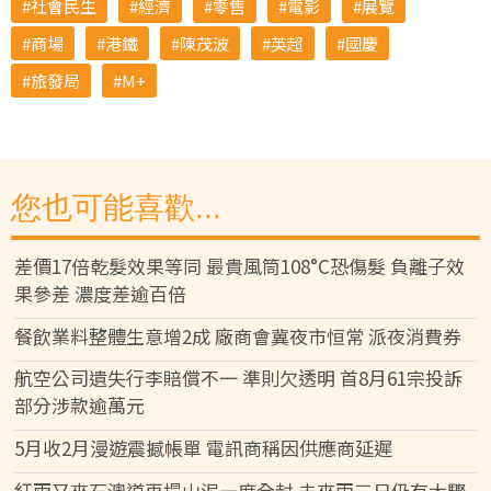
社會民生
經濟
零售
電影
展覽
商場
港鐵
陳茂波
英超
國慶
旅發局
M+
您也可能喜歡...
差價17倍乾髮效果等同 最貴風筒108°C恐傷髮 負離子效
果參差 濃度差逾百倍
餐飲業料整體生意增2成 廠商會冀夜市恒常 派夜消費券
航空公司遺失行李賠償不一 準則欠透明 首8月61宗投訴
部分涉款逾萬元
5月收2月漫遊震撼帳單 電訊商稱因供應商延遲
紅雨又來石澳道再塌山泥一度全封 未來兩三日仍有大驟