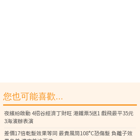
您也可能喜歡...
夜繽紛啟動 4招谷經濟丁財旺 港鐵票5送1 戲飛最平35元
3海濱辦表演
差價17倍乾髮效果等同 最貴風筒108°C恐傷髮 負離子效