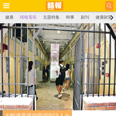
健康
晴報電視
主題特集
時事
副刊
健康財富
大館適度接待即場到訪人士