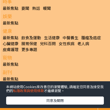
時事
最新焦點
要聞
熱話
暖聞
娛樂
最新焦點
健康
最新焦點
飲食及運動
生活健康
中醫養生
腫瘤及癌症
心臟健康
腸胃保健
兒科百問
女性疾病
老人病
皮膚護理
更多專題
寵物
最新焦點
副刊
最新焦點
本網站使用Cookies來改善您的瀏覽體驗, 請確定您同意及接受我
日報
們的
私隱政策與使用條款
才繼續瀏覽。
揭頁版
港聞
財經/地產
中國/國際
娛樂
Healthy Life
生活副刊
親子/教育
體育
專題/人物
昔日晴報
同意及關閉