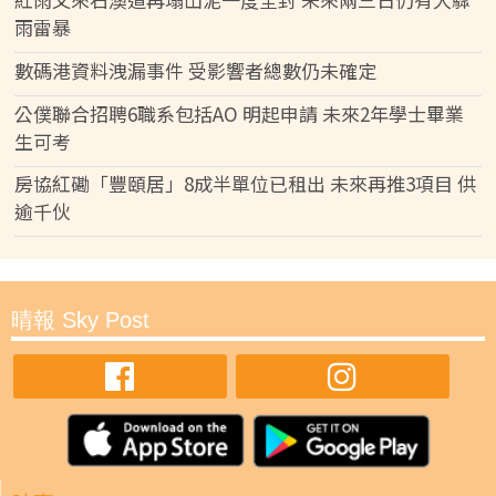
雨雷暴
數碼港資料洩漏事件 受影響者總數仍未確定
公僕聯合招聘6職系包括AO 明起申請 未來2年學士畢業
生可考
房協紅磡「豐頤居」8成半單位已租出 未來再推3項目 供
逾千伙
晴報 Sky Post