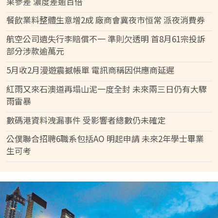
果參差 濃度差逾百倍
餐飲業料整體生意增2成 廠商會冀夜市恒常 派夜消費券
航空公司遺失行李賠償不一 準則欠透明 首8月61宗投訴
部分涉款逾萬元
5月收2月漫遊震撼帳單 電訊商稱因供應商延遲
紅雨又來石澳道再塌山泥一度全封 未來兩三日仍有大驟
雨雷暴
數碼港資料洩漏事件 受影響者總數仍未確定
公僕聯合招聘6職系包括AO 明起申請 未來2年學士畢業
生可考