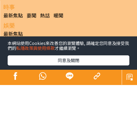
時事
最新焦點
要聞
熱話
暖聞
娛樂
最新焦點
本網站使用Cookies來改善您的瀏覽體驗, 請確定您同意及接受我
健康
們的
私隱政策與使用條款
才繼續瀏覽。
最新焦點
飲食及運動
生活健康
中醫養生
腫瘤及癌症
心臟健康
腸胃保健
兒科百問
女性疾病
老人病
同意及關閉
皮膚護理
更多專題
寵物
最新焦點
副刊
最新焦點
日報
揭頁版
港聞
財經/地產
中國/國際
娛樂
Healthy Life
生活副刊
親子/教育
體育
專題/人物
昔日晴報