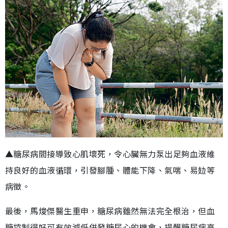
▲糖尿病間接導致心肌壞死，令心臟無力泵出足夠血液維
持良好的血液循環，引發腳腫、體能下降、氣喘、易攰等
病徵。
最後，馬焌傑醫生重申，糖尿病雖然無法完全根治，但血
糖控制得好可有效減低併發糖尿心的機會，提醒糖尿病高