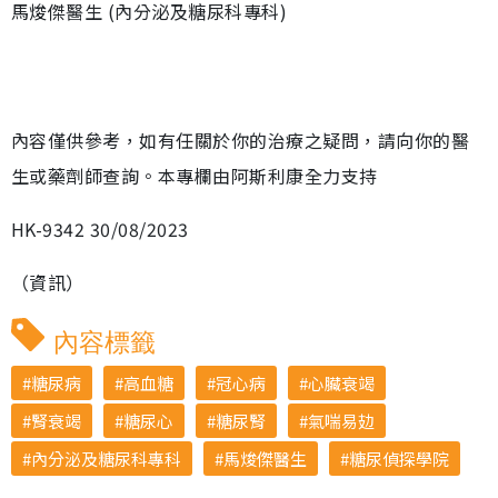
馬焌傑醫生 (內分泌及糖尿科專科)
內容僅供參考，如有任關於你的治療之疑問，請向你的醫
生或藥劑師查詢。本專欄由阿斯利康全力支持
HK-9342 30/08/2023
（資訊）
內容標籤
糖尿病
高血糖
冠心病
心臟衰竭
腎衰竭
糖尿心
糖尿腎
氣喘易攰
內分泌及糖尿科專科
馬焌傑醫生
糖尿偵探學院