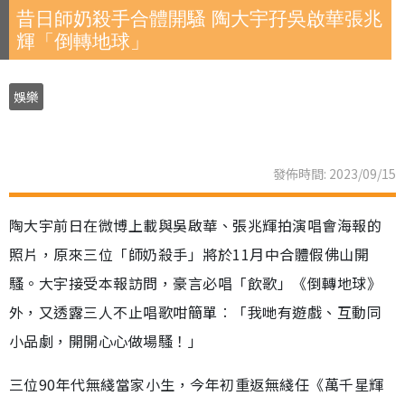
昔日師奶殺手合體開騷 陶大宇孖吳啟華張兆
輝「倒轉地球」
娛樂
發佈時間: 2023/09/15
陶大宇前日在微博上載與吳啟華、張兆輝拍演唱會海報的
照片，原來三位「師奶殺手」將於11月中合體假佛山開
騷。大宇接受本報訪問，豪言必唱「飲歌」《倒轉地球》
外，又透露三人不止唱歌咁簡單︰「我哋有遊戲、互動同
小品劇，開開心心做場騷！」
三位90年代無綫當家小生，今年初重返無綫任《萬千星輝