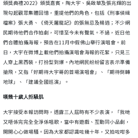
頒獎典禮2022》頒獎嘉賓，陶大宇、吳啟華及張兆輝的出
現勾起觀眾集體回憶，重提他們的角色，包括《刑事偵緝
檔案》張大勇、《倚天屠龍記》的張無忌及楊逍；不少網
民期待他們合作拍劇，可惜至今未有聲氣。不過，近日他
們合體拍攝海報，預告在11月中假佛山舉行演唱會。前
日，大宇在微博上載他們拍攝演唱會海報的花絮，只見三
人穿上黑西裝，打扮型到爆。內地網民紛紛留言表示準備
搶飛，又指「好期待大宇哥的首場演唱會」、「期待倒轉
地球」、「建議全國巡演」。
嘆幾十歲人拒騷肌
大宇接受本報訪問時，透露三人屆時有不少表演，「我哋
又唔係完完全全淨係唱歌，當中有遊戲、互動同小品劇，
開開心心做場騷。因為大家都認識咗幾十年，又拍咗咁多