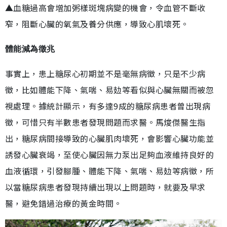
▲血糖過高會增加粥樣斑塊病變的機會，令血管不斷收
窄，阻斷心臟的氧氣及養分供應，導致心肌壞死。
體能減為徵兆
事實上，患上糖尿心初期並不是毫無病徵，只是不少病
徵，比如體能下降、氣喘、易攰等看似與心臟無關而被忽
視處理。據統計顯示，有多達9成的糖尿病患者曾出現病
徵，可惜只有半數患者發現問題而求醫。馬焌傑醫生指
出，糖尿病間接導致的心臟肌肉壞死，會影響心臟功能並
誘發心臟衰竭，至使心臟因無力泵出足夠血液維持良好的
血液循環，引發腳腫、體能下降、氣喘、易攰等病徵，所
以當糖尿病患者發現持續出現以上問題時，就要及早求
醫，避免錯過治療的黃金時間。