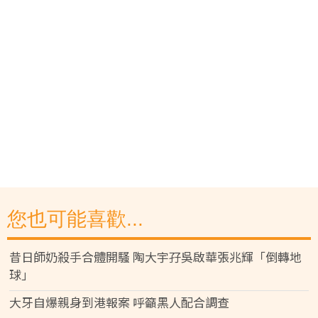
您也可能喜歡...
昔日師奶殺手合體開騷 陶大宇孖吳啟華張兆輝「倒轉地
球」
大牙自爆親身到港報案 呼籲黑人配合調查