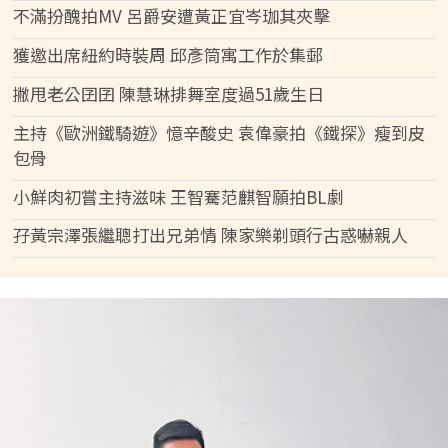
不滿扮醜拍MV 呂爵安遭黃正宜岑珈其夾擊
獲邀出席紐約時裝周 邱彥筒寓工作於集郵
撇甩老公囝囝 陳慧琳排舞室度過51歲生日
主持《歐洲鐵騎遊》憶辛酸史 袁偉豪拍《鐵探》瘦到皮
包骨
小鮮肉初嘗主持滋味 王智騫范麒智願拍BL劇
孖黃宗澤張繼聰打出兄弟情 陳家樂剃頭行古惑嚇親人