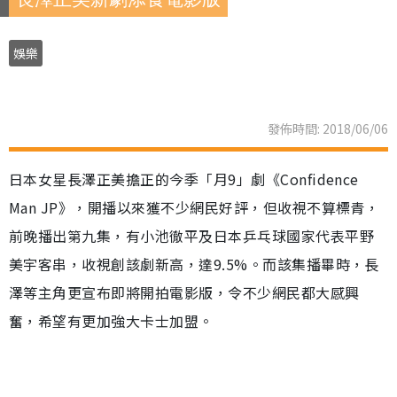
娛樂
發佈時間: 2018/06/06
日本女星長澤正美擔正的今季「月9」劇《Confidence
Man JP》，開播以來獲不少網民好評，但收視不算標青，
前晚播出第九集，有小池徹平及日本乒乓球國家代表平野
美宇客串，收視創該劇新高，達9.5%。而該集播畢時，長
澤等主角更宣布即將開拍電影版，令不少網民都大感興
奮，希望有更加強大卡士加盟。