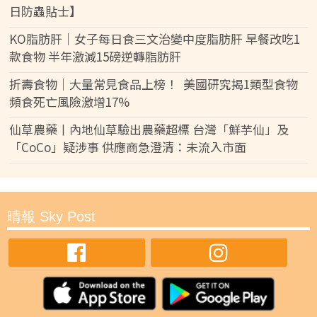
日防蟲貼士】
KO脂肪肝｜女子每日食三文治變中度脂肪肝 早餐改吃1
款食物 半年激減15磅逆轉脂肪肝
折壽食物｜大量常見食品上榜！ 美國研究揭1類型食物
頻食死亡風險激增17%
仙草農藥丨內地仙草驗出農藥超標 台灣「鮮芋仙」及
「CoCo」疑涉事 供應商急澄清：未流入市面
晴報 Sky Post