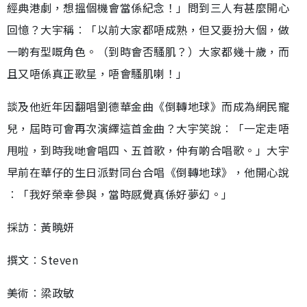
經典港劇，想搵個機會當係紀念！」問到三人有甚麼開心
回憶？大宇稱︰「以前大家都唔成熟，但又要扮大個，做
一啲有型嘅角色。（到時會否騷肌？）大家都幾十歲，而
且又唔係真正歌星，唔會騷肌喇！」
談及他近年因翻唱劉德華金曲《倒轉地球》而成為網民寵
兒，屆時可會再次演繹這首金曲？大宇笑說︰「一定走唔
甩啦，到時我哋會唱四、五首歌，仲有啲合唱歌。」大宇
早前在華仔的生日派對同台合唱《倒轉地球》，他開心說
︰「我好榮幸參與，當時感覺真係好夢幻。」
採訪︰黃曉妍
撰文︰Steven
美術︰梁政敏