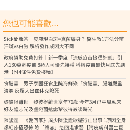
您也可能喜歡...
Sick問識答｜皮膚現白斑=真菌纏身？ 醫生教1方法分辨
汗斑vs白蝕 解析發作成因大不同
政府資助免費打針｜新一季度「流感疫苗接種計劃」引
入130萬劑疫苗 8類人可優先接種 科興疫苗最快月底先到
港【附4條件免費接種】
食腦蟲｜男子泰國狂食生醃海鮮染「食腦蟲」腸道嚴重
潰爛 反覆大出血休克險死
黎彼得離世｜黎彼得離世享年76歲 今年3月已中風臥床
好友鍾志光及盧宛茵透露黎彼得最後時光
陳浚霆｜《愛回家》風少陳浚霆歐遊行山出事 1原因全身
爆紅疹極恐怖 險「毀容」急回港求醫【附皮膚科醫生夏