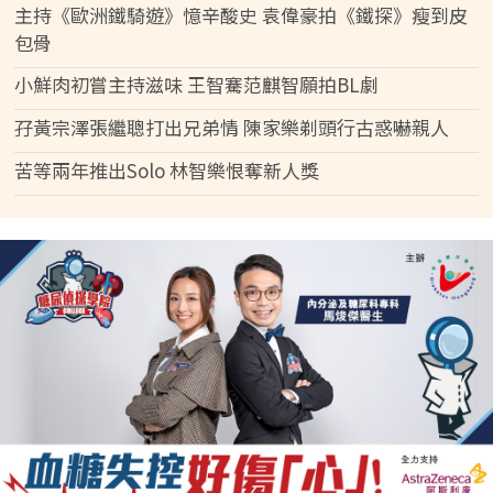
主持《歐洲鐵騎遊》憶辛酸史 袁偉豪拍《鐵探》瘦到皮
包骨
小鮮肉初嘗主持滋味 王智騫范麒智願拍BL劇
孖黃宗澤張繼聰打出兄弟情 陳家樂剃頭行古惑嚇親人
苦等兩年推出Solo 林智樂恨奪新人獎