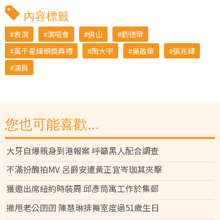
內容標籤
表演
演唱會
佛山
劉德華
萬千星輝頒獎典禮
陶大宇
吳啟華
張兆輝
演員
您也可能喜歡...
大牙自爆親身到港報案 呼籲黑人配合調查
不滿扮醜拍MV 呂爵安遭黃正宜岑珈其夾擊
獲邀出席紐約時裝周 邱彥筒寓工作於集郵
撇甩老公囝囝 陳慧琳排舞室度過51歲生日