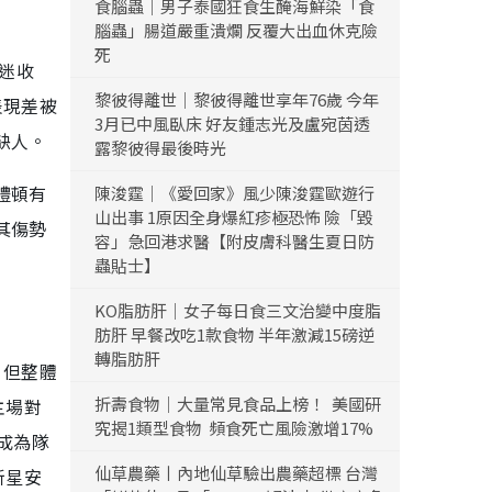
食腦蟲｜男子泰國狂食生醃海鮮染「食
腦蟲」腸道嚴重潰爛 反覆大出血休克險
死
球迷收
黎彼得離世｜黎彼得離世享年76歲 今年
表現差被
3月已中風臥床 好友鍾志光及盧宛茵透
缺人。
露黎彼得最後時光
禮頓有
陳浚霆｜《愛回家》風少陳浚霆歐遊行
山出事 1原因全身爆紅疹極恐怖 險「毀
其傷勢
容」急回港求醫【附皮膚科醫生夏日防
蟲貼士】
KO脂肪肝｜女子每日食三文治變中度脂
肪肝 早餐改吃1款食物 半年激減15磅逆
轉脂肪肝
，但整體
折壽食物｜大量常見食品上榜！ 美國研
主場對
究揭1類型食物 頻食死亡風險激增17%
成為隊
仙草農藥丨內地仙草驗出農藥超標 台灣
新星安