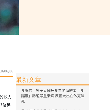
8/06/06
最新文章
食腦蟲｜男子泰國狂食生醃海鮮染「食
腦蟲」腸道嚴重潰爛 反覆大出血休克險
至於效力
死
3位英