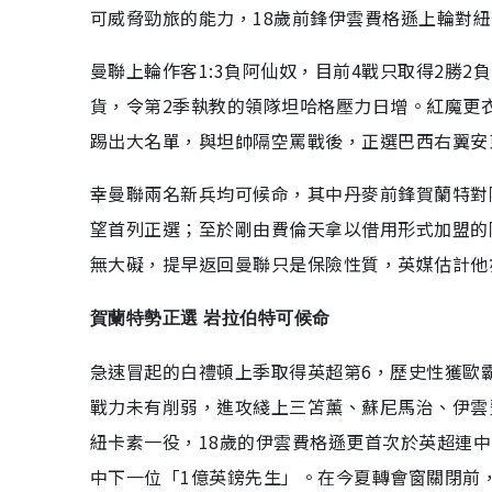
可威脅勁旅的能力，18歲前鋒伊雲費格遜上輪對
曼聯上輪作客1:3負阿仙奴，目前4戰只取得2勝
貨，令第2季執教的領隊坦哈格壓力日增。紅魔更
踢出大名單，與坦帥隔空罵戰後，正選巴西右翼安
幸曼聯兩名新兵均可候命，其中丹麥前鋒賀蘭特對
望首列正選；至於剛由費倫天拿以借用形式加盟的
無大礙，提早返回曼聯只是保險性質，英媒估計他
賀蘭特勢正選 岩拉伯特可候命
急速冒起的白禮頓上季取得英超第6，歷史性獲歐
戰力未有削弱，進攻綫上三笘薰、蘇尼馬治、伊雲
紐卡素一役，18歲的伊雲費格遜更首次於英超連
中下一位「1億英鎊先生」。在今夏轉會窗關閉前