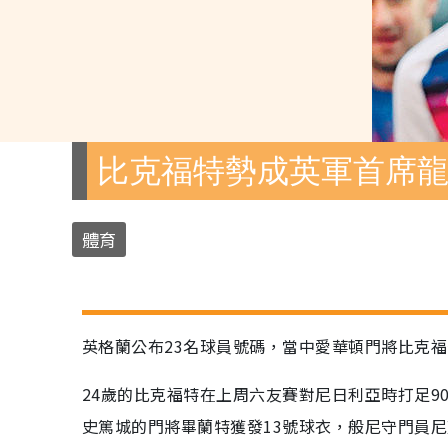
比克福特勢成英軍首席
體育
英格蘭公布23名球員號碼，當中愛華頓門將比克
24歲的比克福特在上周六友賽對尼日利亞時打足
史篤城的門將畢蘭特獲發13號球衣，般尼守門員尼