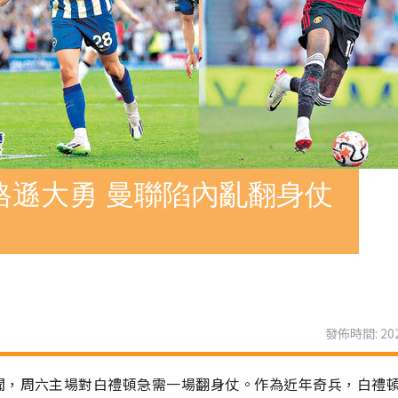
格遜大勇 曼聯陷內亂翻身仗
發佈時間: 202
聞，周六主場對白禮頓急需一場翻身仗。作為近年奇兵，白禮