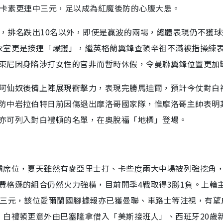
紐卡素更連中三元，足以成為紅魔後防的心腹大患。
2負，排名跌出10名以外，即使是贏波的兩場，總體表現仍不獲
衣室更是接連「爆鑊」，繼英格蘭翼鋒查頓辛祖不滿被指操練
東尼因身陷涉打女性的官非而暫時休假，令曼聯翼鋒位置更加
阿仙奴後備上陣展現衝擊力，表現完勝馬迪爾，預計今仗對白
防中岩拉伯特日前因傷退出摩洛哥國家隊，惟摩洛哥主帥表明
亦可列入對白禮頓的名單，在奧脫福「地標」登場。
霸席位，夏天雖然有麥亞里士打、卡些度兩大中場被列強挖角
費格遜的組合仍然火力強橫，目前開季4戰取得3勝1負。上輪
中三元，該位愛爾蘭國腳據報亦已獲曼聯、車路士等注視，有望
，白禮頓更意外由巴塞隆拿借入「美斯接班人」、西班牙20歲