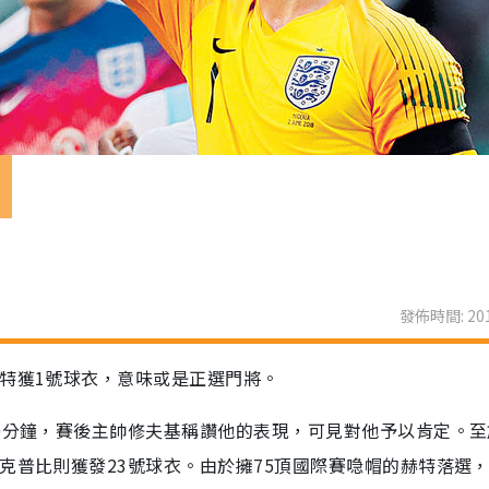
龍
發佈時間: 201
福特獲1號球衣，意味或是正選門將。
90分鐘，賽後主帥修夫基稱讚他的表現，可見對他予以肯定。
克普比則獲發23號球衣。由於擁75頂國際賽喼帽的赫特落選，