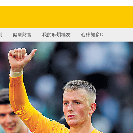
刊
健康財富
我的麻煩糖友
心律知多D