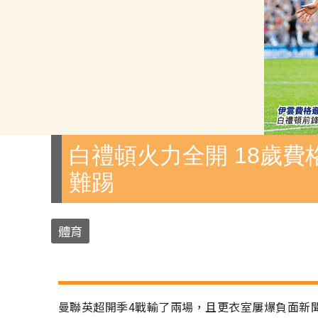
白禮頓火力全開 18歲費
難踢
體育
曼聯英超開季4戰輸了兩場，且更衣室屢爆負面新