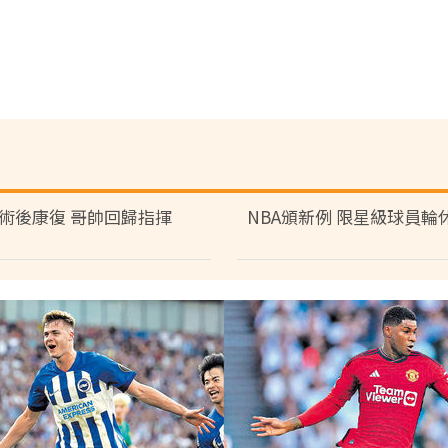
術後康復 哥帥回歸指揮
NBA頒新例 限星級球員輪