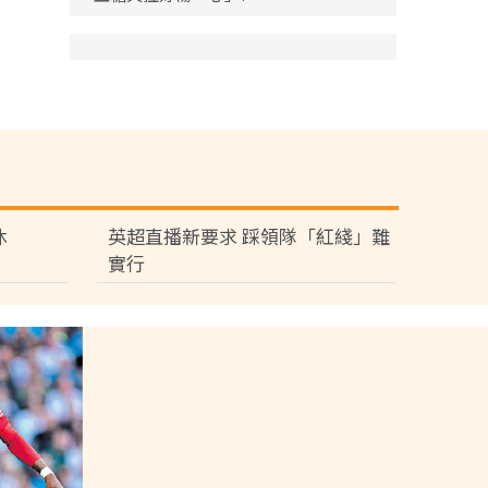
休
英超直播新要求 踩領隊「紅綫」難
實行