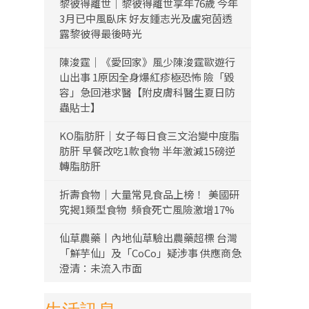
黎彼得離世｜黎彼得離世享年76歲 今年
3月已中風臥床 好友鍾志光及盧宛茵透
露黎彼得最後時光
陳浚霆｜《愛回家》風少陳浚霆歐遊行
山出事 1原因全身爆紅疹極恐怖 險「毀
容」急回港求醫【附皮膚科醫生夏日防
蟲貼士】
KO脂肪肝｜女子每日食三文治變中度脂
肪肝 早餐改吃1款食物 半年激減15磅逆
轉脂肪肝
折壽食物｜大量常見食品上榜！ 美國研
究揭1類型食物 頻食死亡風險激增17%
仙草農藥丨內地仙草驗出農藥超標 台灣
「鮮芋仙」及「CoCo」疑涉事 供應商急
澄清：未流入市面