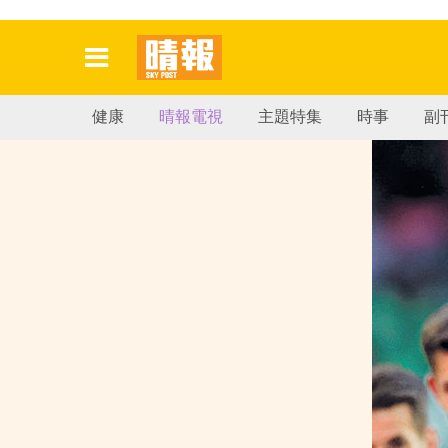
健康
晴報電視
主題特集
時事
副