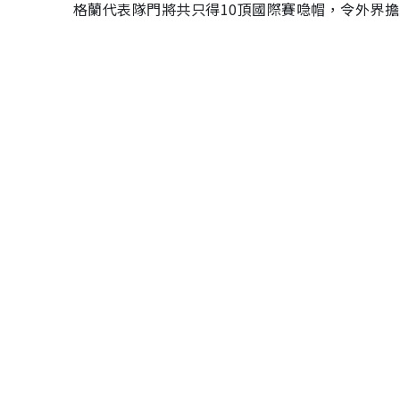
格蘭代表隊門將共只得10頂國際賽喼帽，令外界