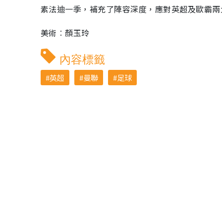
素法迪一季，補充了陣容深度，應對英超及歐霸兩
美術︰顏玉玲
內容標籤
英超
曼聯
足球