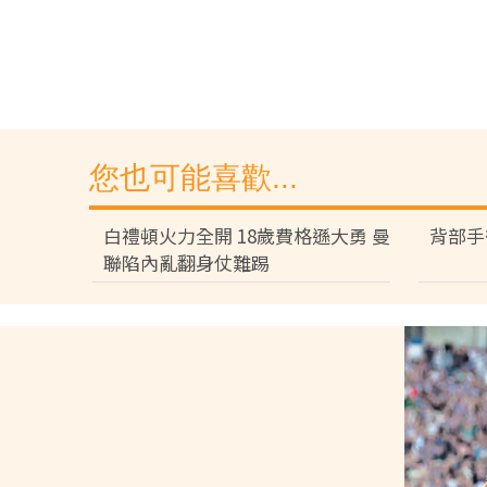
您也可能喜歡...
白禮頓火力全開 18歲費格遜大勇 曼
背部手
聯陷內亂翻身仗難踢