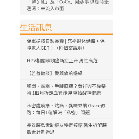
「鮮芋仙」及「CoCo」疑涉事 供應商急
澄清：未流入市面
生活訊息
保單逆按自製長糧 | 充裕退休儲備 + 保
障家人GET！（附個案說明）
HPV相關頭頸癌新症上升 男性高危
【若善健談】愛與痛的邊緣
胸悶、頭脹、手腳麻痺？黃祥興不靠藥
物 1個月拆走血管炸彈 重拾醒神健康
私密處痕癢、灼痛、異味來襲 Grace教
路：每日1粒解決「私密」問題
長效胰島素助糖友穩定控糖 醫生拆解胰
島素針劑迷思