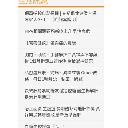
生活訊息
保單逆按自製長糧 | 充裕退休儲備 + 保
障家人GET！（附個案說明）
HPV相關頭頸癌新症上升 男性高危
【若善健談】愛與痛的邊緣
胸悶、頭脹、手腳麻痺？黃祥興不靠藥
物 1個月拆走血管炸彈 重拾醒神健康
私密處痕癢、灼痛、異味來襲 Grace教
路：每日1粒解決「私密」問題
長效胰島素助糖友穩定控糖 醫生拆解胰
島素針劑迷思
唔止面黃 生痘痘 長期攰都可能肝損傷 黃
祥興逆轉肝機能 慶幸及早護肝
血糖失控好傷「心」!