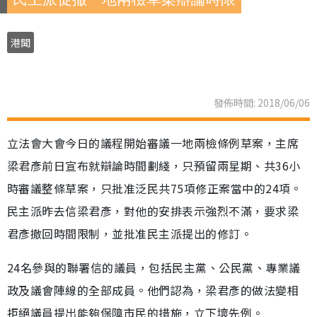
港聞
發佈時間: 2018/06/06
立法會大會今日的議程開始審議一地兩檢條例草案，主席
梁君彥前日宣布就辯論時間劃綫，只預留兩星期、共36小
時審議整條草案，只批准泛民共75項修正案當中的24項。
民主派昨去信梁君彥，對他的安排表示強烈不滿，要求梁
君彥撤回時間限制，並批准民主派提出的修訂。
24名參與的聯署信的議員，包括民主黨、公民黨、專業議
政及議會陣線的全部成員。他們認為，梁君彥的做法變相
拒絕議員提出能夠保障市民的措施，立下壞先例。