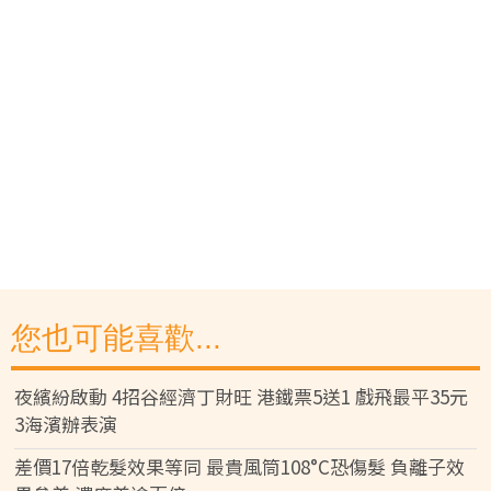
您也可能喜歡...
夜繽紛啟動 4招谷經濟丁財旺 港鐵票5送1 戲飛最平35元
3海濱辦表演
差價17倍乾髮效果等同 最貴風筒108°C恐傷髮 負離子效