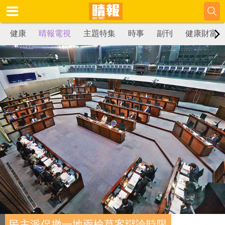
健康
晴報電視
主題特集
時事
副刊
健康財富
民主派促撤一地兩檢草案辯論時限