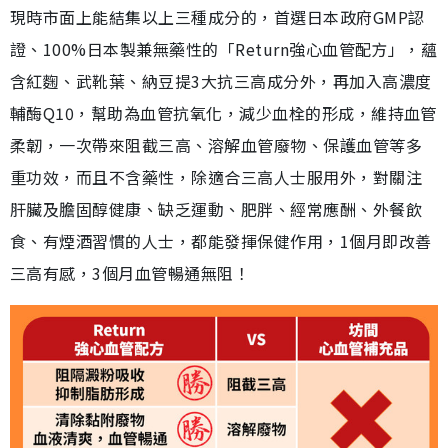
現時市面上能結集以上三種成分的，首選日本政府GMP認
證、100%日本製兼無藥性的「Return強心血管配方」，蘊
含紅麴、武靴葉、納豆提3大抗三高成分外，再加入高濃度
輔酶Q10，幫助為血管抗氧化，減少血栓的形成，維持血管
柔韌，一次帶來阻截三高、溶解血管廢物、保護血管等多
重功效，而且不含藥性，除適合三高人士服用外，對關注
肝臟及膽固醇健康、缺乏運動、肥胖、經常應酬、外餐飲
食、有煙酒習慣的人士，都能發揮保健作用，1個月即改善
三高有感，3個月血管暢通無阻！