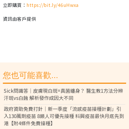
立即購買：
https://bit.ly/46uHwxa
資訊由客戶提供
您也可能喜歡...
Sick問識答｜皮膚現白斑=真菌纏身？ 醫生教1方法分辨
汗斑vs白蝕 解析發作成因大不同
政府資助免費打針｜新一季度「流感疫苗接種計劃」引
入130萬劑疫苗 8類人可優先接種 科興疫苗最快月底先到
港【附4條件免費接種】