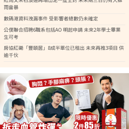
雨雷暴
數碼港資料洩漏事件 受影響者總數仍未確定
公僕聯合招聘6職系包括AO 明起申請 未來2年學士畢業
生可考
房協紅磡「豐頤居」8成半單位已租出 未來再推3項目 供
逾千伙