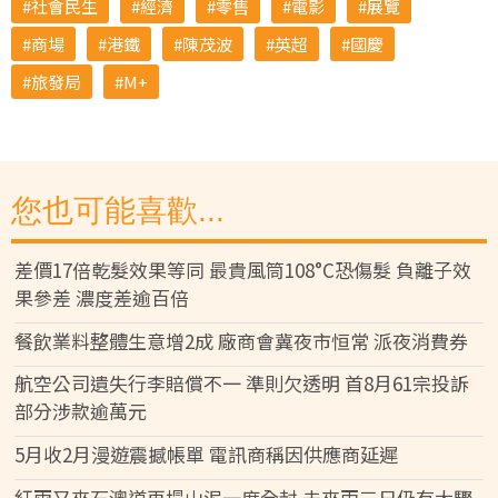
社會民生
經濟
零售
電影
展覽
商場
港鐵
陳茂波
英超
國慶
旅發局
M+
您也可能喜歡...
差價17倍乾髮效果等同 最貴風筒108°C恐傷髮 負離子效
果參差 濃度差逾百倍
餐飲業料整體生意增2成 廠商會冀夜市恒常 派夜消費券
航空公司遺失行李賠償不一 準則欠透明 首8月61宗投訴
部分涉款逾萬元
5月收2月漫遊震撼帳單 電訊商稱因供應商延遲
紅雨又來石澳道再塌山泥一度全封 未來兩三日仍有大驟