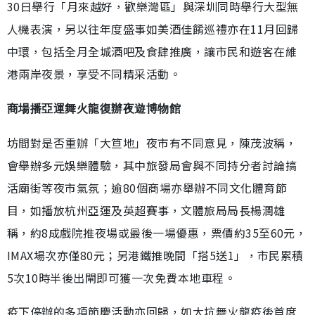
30日舉行「月來越好，歡樂灣區」與深圳同時舉行大型無
人機表演，另以往年度盛事如美酒佳餚巡禮亦在11月回歸
中環，包括全月全城酒吧及食肆推廣，讓市民和遊客在維
港兩岸夜景，享受不同精采活動。
商場播亞運舞火龍復辦夜遊博物館
坊間對是否重辦「大笪地」夜市有不同意見，陳茂波稱，
會舉辦多元娛樂體驗，其中旅發局會與不同持分者討論搞
活廟街等夜市氣氛；逾80個商場亦舉辦不同文化體育節
目，如播放杭州亞運及英超賽事，文體旅局局長楊潤雄
稱，約8成戲院推夜場或最後一場優惠，票價約35至60元，
IMAX場次亦僅80元；另港鐵推晚間「搭5送1」，市民累積
5次10時半後出閘即可獲一次免費本地車程。
疫下停辦的多項節慶活動亦回歸，如大坑舞火龍疫後首度