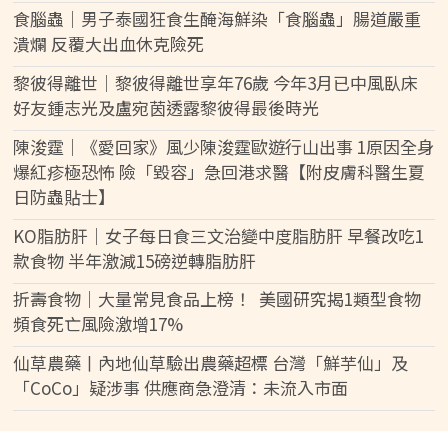
食腦蟲｜男子泰國狂食生醃海鮮染「食腦蟲」腸道嚴重
潰爛 反覆大出血休克險死
黎彼得離世｜黎彼得離世享年76歲 今年3月已中風臥床
好友鍾志光及盧宛茵透露黎彼得最後時光
陳浚霆｜《愛回家》風少陳浚霆歐遊行山出事 1原因全身
爆紅疹極恐怖 險「毀容」急回港求醫【附皮膚科醫生夏
日防蟲貼士】
KO脂肪肝｜女子每日食三文治變中度脂肪肝 早餐改吃1
款食物 半年激減15磅逆轉脂肪肝
折壽食物｜大量常見食品上榜！ 美國研究揭1類型食物
頻食死亡風險激增17%
仙草農藥丨內地仙草驗出農藥超標 台灣「鮮芋仙」及
「CoCo」疑涉事 供應商急澄清：未流入市面