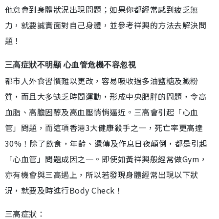
他意會到身體狀況出現問題；如果你都經常感到疲乏無
力，就要誠實面對自己身體，並參考祥興的方法去解決問
題！
三高症狀不明顯 心血管危機不容忽視
都市人外食習慣難以更改，容易吸收過多油鹽糖及澱粉
質，而且大多缺乏時間運動，形成中央肥胖的問題，令高
血脂、高膽固醇及高血壓悄悄逼近。三高會引起「心血
管」問題，而這項香港3大健康殺手之一，死亡率更高達
30%！除了飲食，年齡、遺傳及作息日夜顛倒，都是引起
「心血管」問題成因之一。即使如黃祥興般經常做Gym，
亦有機會與三高遇上，所以若發現身體經常出現以下狀
況，就要及時進行Body Check！
三高症狀：