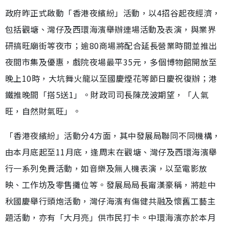
政府昨正式啟動「香港夜繽紛」活動，以4招谷起夜經濟，
包括觀塘、灣仔及西環海濱舉辦連場活動及表演，與業界
研搞旺廟街等夜市；逾80商場將配合延長營業時間並推出
夜間市集及優惠，戲院夜場最平35元，多個博物館開放至
晚上10時，大坑舞火龍以至國慶煙花等節日慶祝復辦；港
鐵推晚間「搭5送1」。財政司司長陳茂波期望，「人氣
旺，自然財氣旺」。
「香港夜繽紛」活動分4方面，其中發展局聯同不同機構，
由本月底起至11月底，逢周末在觀塘、灣仔及西環海濱舉
行一系列免費活動，如音樂及無人機表演，以至電影放
映、工作坊及零售攤位等。發展局局長甯漢豪稱，將趁中
秋國慶舉行頭炮活動，灣仔海濱有傷健共融及懷舊工藝主
題活動，亦有「大月亮」供市民打卡。中環海濱亦於本月