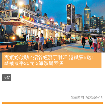
夜繽紛啟動 4招谷經濟丁財旺 港鐵票5送1
戲飛最平35元 3海濱辦表演
港聞
發佈時間: 2023/09/15