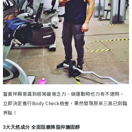
當黃祥興意識到經常疲倦乏力、做運動時也力有不逮時，
立即決定進行Body Check檢查，果然發現原來三高已到臨
界點！
3大天然成分 全面阻糖降脂抑膽固醇