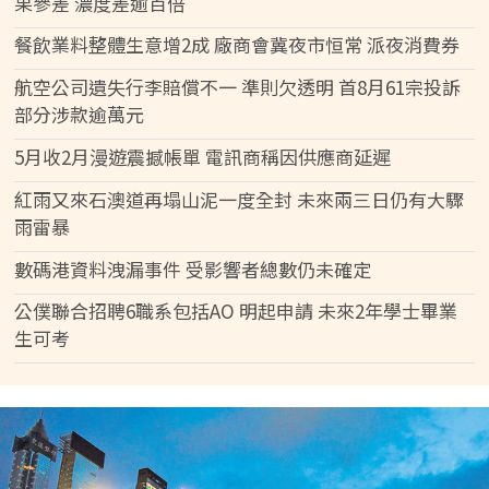
果參差 濃度差逾百倍
餐飲業料整體生意增2成 廠商會冀夜市恒常 派夜消費券
航空公司遺失行李賠償不一 準則欠透明 首8月61宗投訴
部分涉款逾萬元
5月收2月漫遊震撼帳單 電訊商稱因供應商延遲
紅雨又來石澳道再塌山泥一度全封 未來兩三日仍有大驟
雨雷暴
數碼港資料洩漏事件 受影響者總數仍未確定
公僕聯合招聘6職系包括AO 明起申請 未來2年學士畢業
生可考