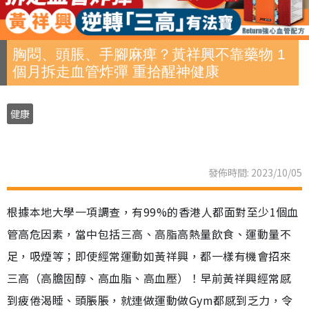
胸悶、頭脹、手腳麻痺？黃祥興不靠藥物 1
個月拆走血管炸彈 重拾醒神健康
健康
發佈時間: 2023/10/05
根據本地大學一項調查，有99%的香港人都面對至少1個血
管高危因素，當中包括三高、高脂高熱量飲食、運動量不
足，吸煙等；即使經常運動如黃祥興，都一樣有機會招來
三高（高膽固醇、高血脂、高血壓）！早前黃祥興經常感
到疲倦渴睡、頭脹脹，就連做運動做Gym都感到乏力，令