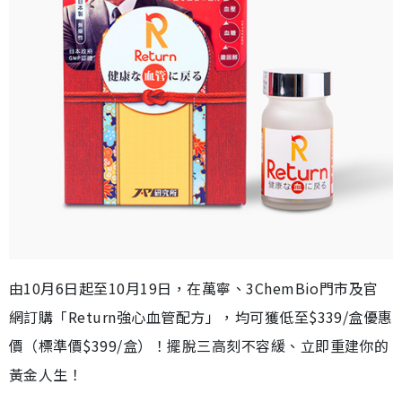
由10月6日起至10月19日，在萬寧、3ChemBio門市及官
網訂購「Return強心血管配方」，均可獲低至$339/盒優惠
價（標準價$399/盒）！擺脫三高刻不容緩、立即重建你的
黃金人生！