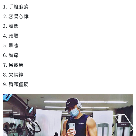
1. 手腳麻痹
2. 容易心悸
3. 胸悶
4. 頭脹
5. 暈眩
6. 胸痛
7. 易疲勞
8. 欠精神
9. 肩頸僵硬