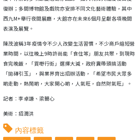
復辦；多間博物館及戲院亦安排不同文化藝術體驗，其中
西九M+舉行夜間展廳，大館亦在未來6個月呈獻各項晚間
表演及展覽。
陳茂波稱3年疫情令不少人改變生活習慣，不少商戶縮短營
業時間，以往晚上9時許尚能「食住等」朋友共聚，到現時
食完晚飯，「買嘢行街」選擇大減，政府冀帶頭搞活動
「拋磚引玉」，與業界齊出招辦活動，「希望市民大眾多
啲走動，熱鬧啲，大家開心啲，人氣旺，自然財氣旺」。
記者︰李卓謙、梁薾心
美術：招潤洪
內容標籤