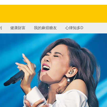
刊
健康財富
我的麻煩糖友
心律知多D