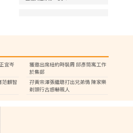
黃正宜岑
獲邀出席紐約時裝周 邱彥筒寓工作
於集郵
騫范麒智
孖黃宗澤張繼聰打出兄弟情 陳家樂
剃頭行古惑嚇親人