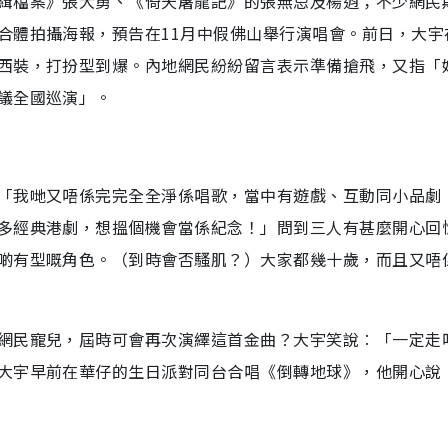
緝檔案》張大勇、《倚天屠龍記》的張無忌及楊逍；不少網民
合體拍攝海報，預告在11月中假佛山舉行演唱會。前日，大宇
西裝，打扮型到爆。內地網民紛紛留言表示準備搶飛，又指「
議全國巡演」。
「我哋又唔係完完全全淨係唱歌，當中有遊戲、互動同小品劇
多經典港劇，想搵個機會當係紀念！」問到三人有甚麼開心回
啲有型嘅角色。（到時會否騷肌？）大家都幾十歲，而且又唔
網民寵兒，屆時可會再次演繹這首金曲？大宇笑說︰「一定走
大宇早前在華仔的生日派對同台合唱《倒轉地球》，他開心說