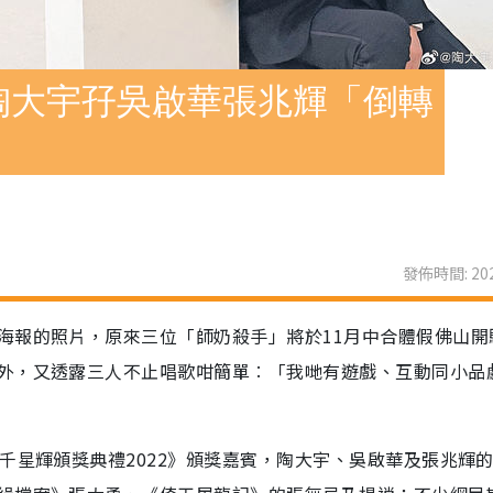
陶大宇孖吳啟華張兆輝「倒轉
發佈時間: 202
海報的照片，原來三位「師奶殺手」將於11月中合體假佛山開
外，又透露三人不止唱歌咁簡單︰「我哋有遊戲、互動同小品
千星輝頒獎典禮2022》頒獎嘉賓，陶大宇、吳啟華及張兆輝