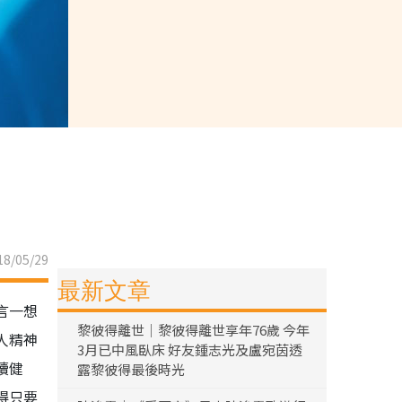
8/05/29
最新文章
言一想
黎彼得離世｜黎彼得離世享年76歲 今年
人精神
3月已中風臥床 好友鍾志光及盧宛茵透
續健
露黎彼得最後時光
得只要