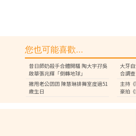
您也可能喜歡...
昔日師奶殺手合體開騷 陶大宇孖吳
大牙自
啟華張兆輝「倒轉地球」
合調查
撇甩老公囝囝 陳慧琳排舞室度過51
主持《
歲生日
豪拍《