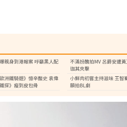
爆親身到港報案 呼籲黑人配
不滿扮醜拍MV 呂爵安遭
珈其夾擊
歐洲鐵騎遊》憶辛酸史 袁偉
小鮮肉初嘗主持滋味 王智
鐵探》瘦到皮包骨
願拍BL劇