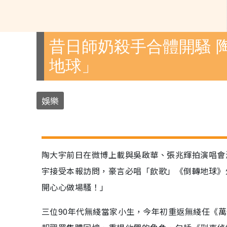
昔日師奶殺手合體開騷 
地球」
娛樂
陶大宇前日在微博上載與吳啟華、張兆輝拍演唱會
宇接受本報訪問，豪言必唱「飲歌」《倒轉地球》
開心心做場騷！」
三位90年代無綫當家小生，今年初重返無綫任《萬