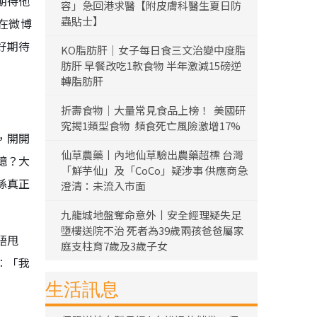
期待他
容」急回港求醫【附皮膚科醫生夏日防
蟲貼士】
在微博
好期待
KO脂肪肝｜女子每日食三文治變中度脂
肪肝 早餐改吃1款食物 半年激減15磅逆
轉脂肪肝
折壽食物｜大量常見食品上榜！ 美國研
究揭1類型食物 頻食死亡風險激增17%
，開開
仙草農藥丨內地仙草驗出農藥超標 台灣
憶？大
「鮮芋仙」及「CoCo」疑涉事 供應商急
係真正
澄清：未流入市面
九龍城地盤奪命意外丨安全經理疑失足
墮樓送院不治 死者為39歲兩孩爸爸屬家
唔甩
庭支柱育7歲及3歲子女
︰「我
生活訊息