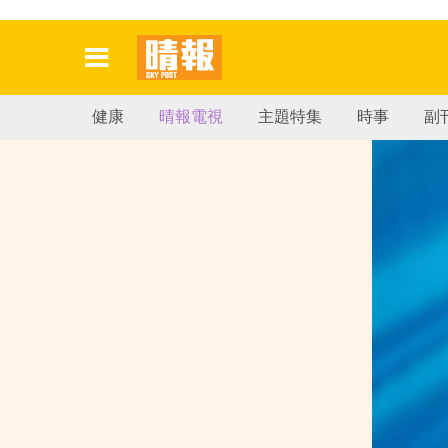
健康
晴報電視
主題特集
時事
副