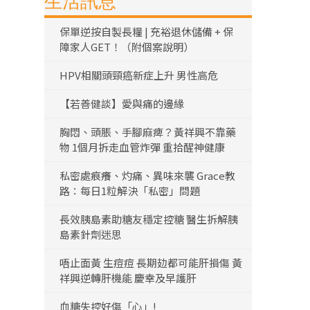
生活訊息
保單逆按自製長糧 | 充裕退休儲備 + 保
障家人GET！（附個案說明）
HPV相關頭頸癌新症上升 男性高危
【若善健談】愛與痛的邊緣
胸悶、頭脹、手腳麻痺？黃祥興不靠藥
物 1個月拆走血管炸彈 重拾醒神健康
私密處痕癢、灼痛、異味來襲 Grace教
路：每日1粒解決「私密」問題
長效胰島素助糖友穩定控糖 醫生拆解胰
島素針劑迷思
唔止面黃 生痘痘 長期攰都可能肝損傷 黃
祥興逆轉肝機能 慶幸及早護肝
血糖失控好傷「心」!