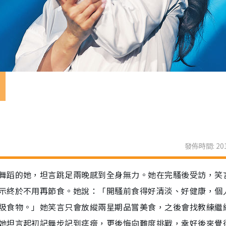
落
發佈時間: 201
舞蹈的她，坦言跳足兩晚感到全身無力。她在完騷後受訪，笑
示終於不用再節食。她說：「開騷前食得好清淡、好健康，個
圾食物。」她笑言只會放縱兩星期品嘗美食，之後會找教練繼
坦言起初記舞步記到𤷪𤺧，更後悔向難度挑戰，幸好後來覺