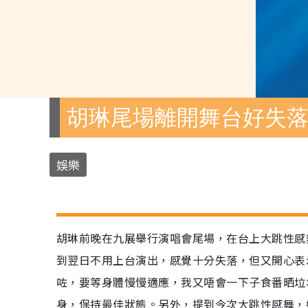
胡琳尾場離開舞台好失
娛樂
胡琳前晚在九展舉行演唱會尾場，在台上大跳性感
到翌日不用上台演出，感覺十分失落，但又開心表
咗，要等身體慢慢適應，我又唔會一下子食番晒垃
身，保持最佳狀態。另外，提到今次大跳性感舞，她