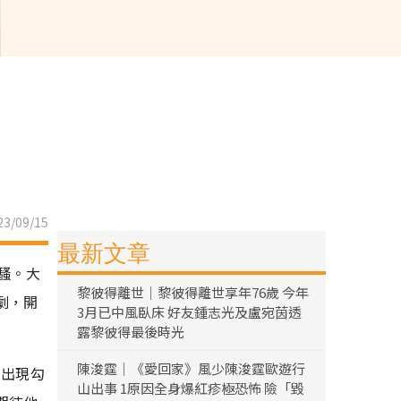
3/09/15
最新文章
騷。大
黎彼得離世｜黎彼得離世享年76歲 今年
劇，開
3月已中風臥床 好友鍾志光及盧宛茵透
露黎彼得最後時光
陳浚霆｜《愛回家》風少陳浚霆歐遊行
的出現勾
山出事 1原因全身爆紅疹極恐怖 險「毀