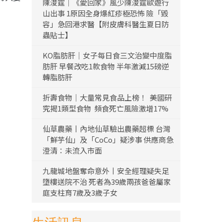
陳浚霆｜《愛回家》風少陳浚霆歐遊行
山出事 1原因全身爆紅疹極恐怖 險「毀
容」急回港求醫【附皮膚科醫生夏日防
蟲貼士】
KO脂肪肝｜女子每日食三文治變中度脂
肪肝 早餐改吃1款食物 半年激減15磅逆
轉脂肪肝
折壽食物｜大量常見食品上榜！ 美國研
究揭1類型食物 頻食死亡風險激增17%
仙草農藥丨內地仙草驗出農藥超標 台灣
「鮮芋仙」及「CoCo」疑涉事 供應商急
澄清：未流入市面
九龍城地盤奪命意外丨安全經理疑失足
墮樓送院不治 死者為39歲兩孩爸爸屬家
庭支柱育7歲及3歲子女