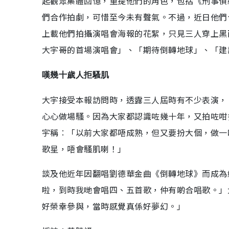
起觀眾集體回憶，重提他們的角色，包括《刑事偵
們合作拍劇，可惜至今未有聲氣。不過，近日他們
上載他們拍攝演唱會海報的花絮，只見三人穿上黑
大宇哥的首場演唱會」、「期待倒轉地球」、「建
嘆幾十歲人拒騷肌
大宇接受本報訪問時，透露三人屆時有不少表演，
心心做場騷。因為大家都認識咗幾十年，又拍咗咁
宇稱︰「以前大家都唔成熟，但又要扮大個，做一
歌星，唔會騷肌喇！」
談及他近年因翻唱劉德華金曲《倒轉地球》而成為
啦，到時我哋會唱四、五首歌，仲有啲合唱歌。」
好榮幸參與，當時感覺真係好夢幻。」