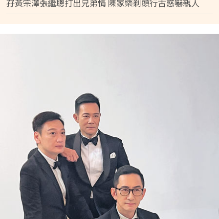
孖黃宗澤張繼聰打出兄弟情 陳家樂剃頭行古惑嚇親人