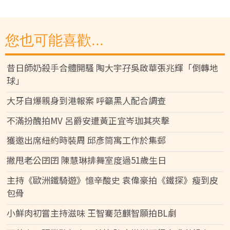
您也可能喜歡...
昔日師奶殺手合體開騷 陶大宇孖吳啟華張兆輝「倒轉地
球」
大牙自爆親身到港報案 呼籲黑人配合調查
不滿扮醜拍MV 呂爵安遭黃正宜岑珈其夾擊
獲邀出席紐約時裝周 邱彥筒寓工作於集郵
撇甩老公囝囝 陳慧琳排舞室度過51歲生日
主持《歐洲鐵騎遊》憶辛酸史 袁偉豪拍《鐵探》瘦到皮
包骨
小鮮肉初嘗主持滋味 王智騫范麒智願拍BL劇