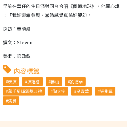
早前在華仔的生日派對同台合唱《倒轉地球》，他開心說
︰「我好榮幸參與，當時感覺真係好夢幻。」
採訪︰黃曉妍
撰文︰Steven
美術︰梁政敏
內容標籤
表演
演唱會
佛山
劉德華
萬千星輝頒獎典禮
陶大宇
吳啟華
張兆輝
演員