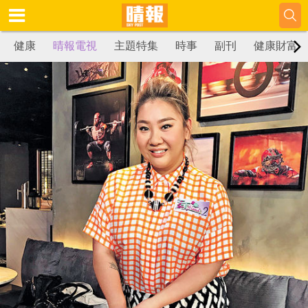
健康
晴報電視
主題特集
時事
副刊
健康財富