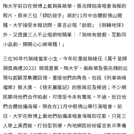
陶大宇前日在微博上載與吳啟華、張兆輝拍演唱會海報的
照片，原來三位「師奶殺手」將於11月中合體假佛山開
騷。大宇接受本報訪問，豪言必唱「飲歌」《倒轉地球》
外，又透露三人不止唱歌咁簡單︰「我哋有遊戲、互動同
小品劇，開開心心做場騷！」
三位90年代無綫當家小生，今年初重返無綫任《萬千星輝
頒獎典禮2022》頒獎嘉賓，陶大宇、吳啟華及張兆輝的出
現勾起觀眾集體回憶，重提他們的角色，包括《刑事偵緝
檔案》張大勇、《倚天屠龍記》的張無忌及楊逍；不少網
民期待他們合作拍劇，可惜至今未有聲氣。不過，近日他
們合體拍攝海報，預告在11月中假佛山舉行演唱會。前
日，大宇在微博上載他們拍攝演唱會海報的花絮，只見三
人穿上黑西裝，打扮型到爆。內地網民紛紛留言表示準備