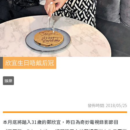
欣宜生日唔戴后冠
娛樂
發佈時間: 2018/05/25
本月底將踏入31歲的鄭欣宜，昨日為奇妙電視錄影節目