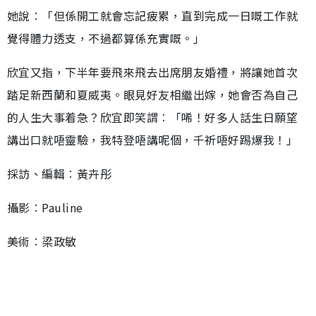
她說︰「但係開工就會忘記疲累，直到完成一日嘅工作就
覺得體力透支，不過都算係充實嘅。」
欣宜又指，下半年要飛來飛去出席朋友婚禮，將讓她首次
踏足新西蘭和夏威夷。眼見好友相繼出嫁，她會否為自己
的人生大事着急？欣宜即笑謂︰「唏！好多人話生日願望
講出口就唔靈驗，我特登唔講呢個，千祈唔好踢爆我！」
採訪、編輯︰黃卉彤
攝影︰Pauline
美術︰梁政敏