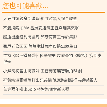
您也可能喜歡...
大牙自爆親身到港報案 呼籲黑人配合調查
不滿扮醜拍MV 呂爵安遭黃正宜岑珈其夾擊
獲邀出席紐約時裝周 邱彥筒寓工作於集郵
撇甩老公囝囝 陳慧琳排舞室度過51歲生日
主持《歐洲鐵騎遊》憶辛酸史 袁偉豪拍《鐵探》瘦到皮
包骨
小鮮肉初嘗主持滋味 王智騫范麒智願拍BL劇
孖黃宗澤張繼聰打出兄弟情 陳家樂剃頭行古惑嚇親人
苦等兩年推出Solo 林智樂恨奪新人獎