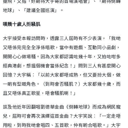
搶飛，又指「好期待大宇哥的首場演唱會」、「期待倒轉
地球」、「建議全國巡演」。
嘆幾十歲人拒騷肌
大宇接受本報訪問時，透露三人屆時有不少表演，「我哋
又唔係完完全全淨係唱歌，當中有遊戲、互動同小品劇，
開開心心做場騷。因為大家都認識咗幾十年，又拍咗咁多
經典港劇，想搵個機會當係紀念！」問到三人有甚麼開心
回憶？大宇稱︰「以前大家都唔成熟，但又要扮大個，做
一啲有型嘅角色。（到時會否騷肌？）大家都幾十歲，而
且又唔係真正歌星，唔會騷肌喇！」
談及他近年因翻唱劉德華金曲《倒轉地球》而成為網民寵
兒，屆時可會再次演繹這首金曲？大宇笑說︰「一定走唔
甩啦，到時我哋會唱四、五首歌，仲有啲合唱歌。」大宇