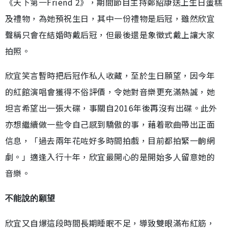
《天下第一Friend 2》，期間節目主持鄭紹康送上生日蛋糕
及禮物，為她預祝生日，其中一份禮物是后冠，雖然欣宜
聲稱只會在結婚時戴后冠，但最後還是象徵式戴上讓大家
拍照。
欣宜笑言暫時把后冠作私人收藏，至於生日願望，因今年
的紅館演唱會獲得不俗評價，令她對音樂更充滿熱誠，她
坦言希望出一張大碟，事關自2016年後再沒有出碟。此外
亦想繼續做一些令自己感到驕傲的事，藉着歌曲帶出正面
信息，「過去兩年花咗好多時間拍戲，目前都拍緊一齣網
劇。」適逢入行十年，欣宜最開心的是開始多人留意她的
音樂。
不能說的願望
欣宜又自爆這段時間長期睡眠不足，導致雙眼滿布紅筋，