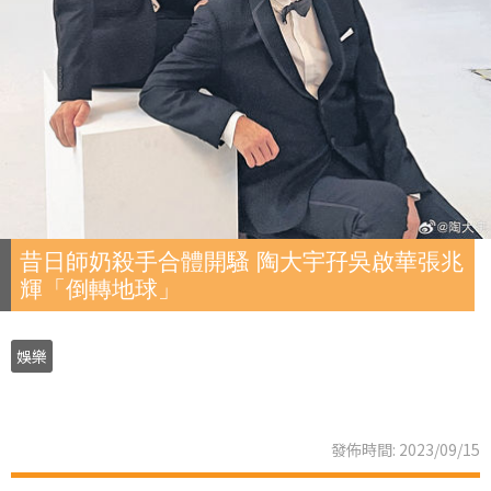
昔日師奶殺手合體開騷 陶大宇孖吳啟華張兆
輝「倒轉地球」
娛樂
發佈時間: 2023/09/15