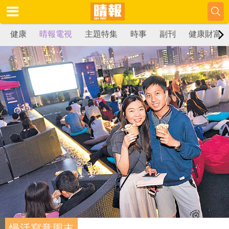
健康
晴報電視
主題特集
時事
副刊
健康財富
慢活寫意周末