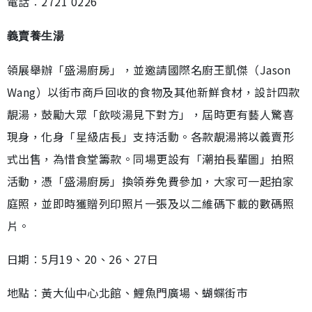
電話︰2721 0226
義賣養生湯
領展舉辦「盛湯廚房」，並邀請國際名廚王凱傑（Jason
Wang）以街市商戶回收的食物及其他新鮮食材，設計四款
靚湯，鼓勵大眾「飲啖湯見下對方」，屆時更有藝人驚喜
現身，化身「星級店長」支持活動。各款靚湯將以義賣形
式出售，為惜食堂籌款。同場更設有「潮拍長輩圖」拍照
活動，憑「盛湯廚房」換領券免費參加，大家可一起拍家
庭照，並即時獲贈列印照片一張及以二維碼下載的數碼照
片。
日期︰5月19、20、26、27日
地點︰黃大仙中心北館、鯉魚門廣場、蝴蝶街市