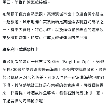
馬匹、羊群作近距離接觸。
布萊頓不僅有自然景觀，其海濱城市也十分適合與小朋友
一起旅遊。城市地標布萊頓碼頭是英國維多利亞式碼頭之
一，有不少食肆、特色小店，以及類似冒險樂園的遊樂設
施及機動遊戲，也有可供成人碰碰運氣的老虎機。
維多利亞式碼頭打卡
喜歡刺激的還可一試布萊頓滑索（Brighton Zip），這條
全長300米的雙綫滑索是南海岸上最長的拉鍊綫滑索，最高
與最低點有24米的落差，可兩人同時一起沿着海邊飛馳向
下滑，其降落地點正好是布萊頓的美食廣場，可找個位置
來一杯雪榚、啤酒或炸魚薯條，看着石灘海景Chill一夏，
不過要慎防海鷗搶食呢！