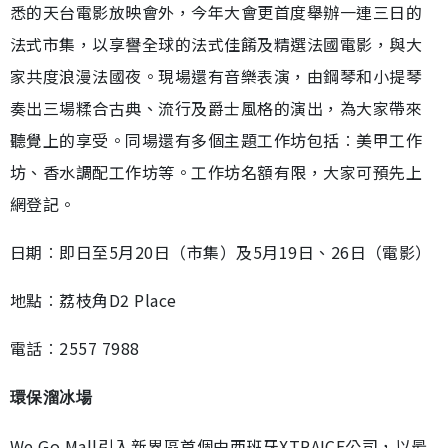
悉的天台電影放映會外，今年大會更首度舉辦一連三日的
法式市集，以享譽全球的法式佳餚及精選法國電影，與大
家共度浪漫法國夜。現場還有音樂表演，由鋼琴和小提琴
奏出三場糅合古典、流行及爵士風格的演出，為大家帶來
聽覺上的享受。同場還有多個主題工作坊包括︰美甲工作
坊、香水調配工作坊等。工作坊名額有限，大家可預先上
網登記。
日期︰即日至5月20日（市集）及5月19日、26日（電影）
地點︰荔枝角D2 Place
電話︰2557 7988
環保溜冰場
We Go Mall引入新界區首個由西班牙XTRAICE公司，以最