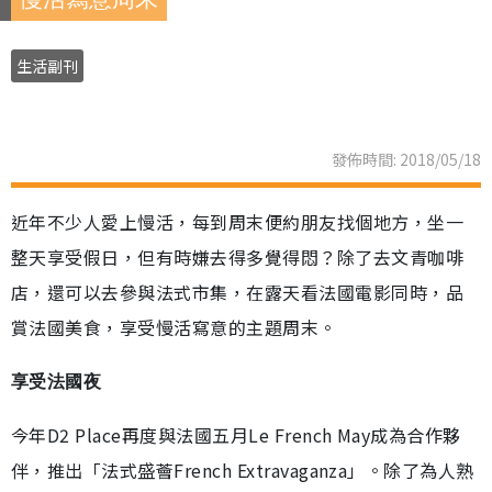
生活副刊
發佈時間: 2018/05/18
近年不少人愛上慢活，每到周末便約朋友找個地方，坐一
整天享受假日，但有時嫌去得多覺得悶？除了去文青咖啡
店，還可以去參與法式市集，在露天看法國電影同時，品
賞法國美食，享受慢活寫意的主題周末。
享受法國夜
今年D2 Place再度與法國五月Le French May成為合作夥
伴，推出「法式盛薈French Extravaganza」。除了為人熟