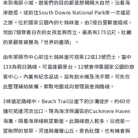
來到南部小城，遊客們的目的都是想親親大自然，沿着海
岸遊逛，或前往South Downs National Park來一次遠足
之旅。位於國家公園內的七姊妹崖，由7座白堊斷崖組成，
恍如7個穿着白衣的女孩並肩而立，最高有175公尺，壯麗
的景觀常被譽為「世界的盡頭」。
由布萊頓市中心前往七姊妹崖可搭乘12或13號巴士，當中
13X為假日路綫，可直達觀景台，12號會停靠國家公園的旅
客中心，內裏有紀念品店，設有飲水機及洗手間，可先在
此整理補給裝備、索取地圖或向管理員查詢路綫。
3條遠足路綫中，Beach Trail沿崖下的沙灘徒步，約60分
鐘可抵達河流出口、現為海洋保護區的Cuckmere Haven
海灘，隔着海岸綫眺望斷崖。此路綫遊人較多，沿途是一
望無際的草原、河道與層層山丘，景色壯闊，也有機會與