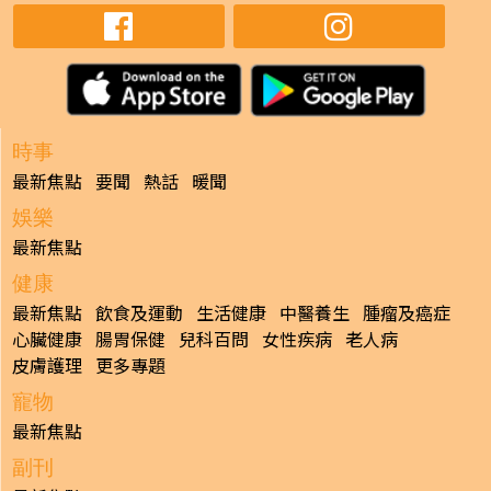
時事
最新焦點
要聞
熱話
暖聞
娛樂
最新焦點
健康
最新焦點
飲食及運動
生活健康
中醫養生
腫瘤及癌症
心臟健康
腸胃保健
兒科百問
女性疾病
老人病
皮膚護理
更多專題
寵物
最新焦點
副刊