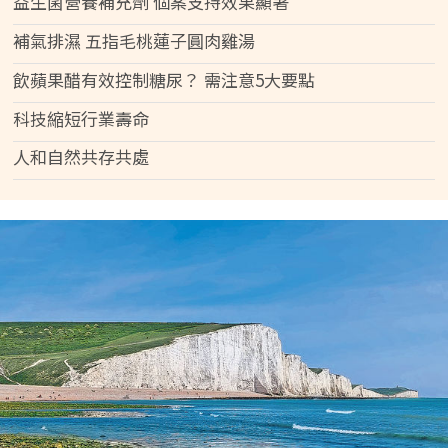
益生菌營養補充劑 個案支持效果顯著
補氣排濕 五指毛桃蓮子圓肉雞湯
飲蘋果醋有效控制糖尿？ 需注意5大要點
科技縮短行業壽命
人和自然共存共處