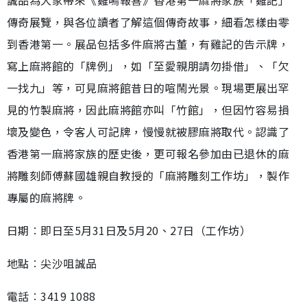
誠品為大家帶來《雞鳴報喜》香港第一麻將家族「雞記」
傳奇展覽，與各位讀者了解這個傳奇故事，細看怎樣由零
到香港第一。展品包括多件麻將古董，有雞記的告示牌，
寫上麻將館的「牌例」，如「至愛親朋請勿掛借」、「欠
一找九」等，可見麻將館昔日的喧鬧光景。現場更展出罕
見的竹製麻將，因此麻將館亦叫「竹館」，但因竹容易損
壞及變色，令客人可記牌，慢慢就被膠麻將取代。認識了
香港第一麻將家族的歷史後，更可報名參加由已退休的麻
將雕刻師傅蘇國雄親自教授的「麻將雕刻工作坊」，製作
專屬的麻將牌。
日期︰即日至5月31日及5月20、27日（工作坊）
地點︰尖沙咀誠品
電話︰3419 1088