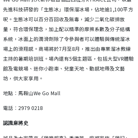
先進科技研發的「生態冰」環保溜冰場，佔地逾1,100平方
呎。生態冰可以百分百回收及無毒，減少二氧化碳排放
量，符合環保理念，加上配以精準的摩擦系數及分子結構
系統，冰面上的潤滑劑除了令參與者可以體驗與傳統溜冰
場上的滑翔感。商場將於7月至8月，推出由專業溜冰教練
主持的暑期培訓班。場內還有5個主題區，包括大型VR體驗
館及電競場、迷你小跑車、兒童天地、動感地帶及文藝
坊，供大家享用。
地點︰馬鞍山We Go Mall
電話︰2979 0218
認識麻將史