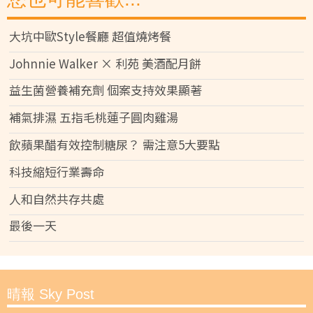
大坑中歐Style餐廳 超值燒烤餐
Johnnie Walker × 利苑 美酒配月餅
益生菌營養補充劑 個案支持效果顯著
補氣排濕 五指毛桃蓮子圓肉雞湯
飲蘋果醋有效控制糖尿？ 需注意5大要點
科技縮短行業壽命
人和自然共存共處
最後一天
晴報 Sky Post