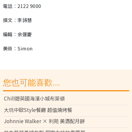
電話︰2122 9000
撰文︰李詩慧
編輯︰余運慶
美術︰Simon
您也可能喜歡...
Chill遊英國海濱小城布萊頓
大坑中歐Style餐廳 超值燒烤餐
Johnnie Walker × 利苑 美酒配月餅