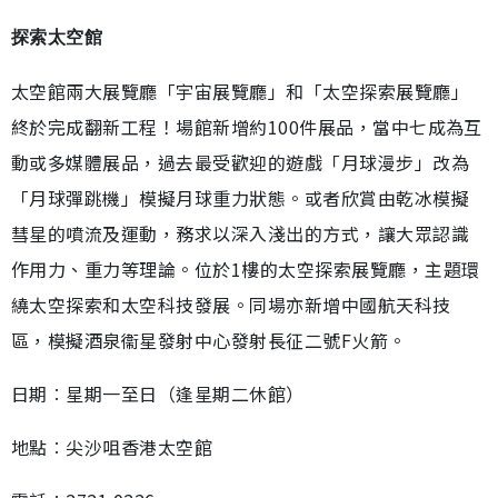
探索太空館
太空館兩大展覽廳「宇宙展覽廳」和「太空探索展覽廳」
終於完成翻新工程！場館新增約100件展品，當中七成為互
動或多媒體展品，過去最受歡迎的遊戲「月球漫步」改為
「月球彈跳機」模擬月球重力狀態。或者欣賞由乾冰模擬
彗星的噴流及運動，務求以深入淺出的方式，讓大眾認識
作用力、重力等理論。位於1樓的太空探索展覽廳，主題環
繞太空探索和太空科技發展。同場亦新增中國航天科技
區，模擬酒泉衞星發射中心發射長征二號F火箭。
日期︰星期一至日（逢星期二休館）
地點︰尖沙咀香港太空館