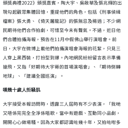
頒獎典禮2022》頒獎嘉賓，陶大宇、吳啟華及張兆輝的出
現勾起觀眾集體回憶，重提他們的角色，包括《刑事偵緝
檔案》張大勇、《倚天屠龍記》的張無忌及楊逍；不少網
民期待他們合作拍劇，可惜至今未有聲氣。不過，近日他
們合體拍攝海報，預告在11月中假佛山舉行演唱會。前
日，大宇在微博上載他們拍攝演唱會海報的花絮，只見三
人穿上黑西裝，打扮型到爆。內地網民紛紛留言表示準備
搶飛，又指「好期待大宇哥的首場演唱會」、「期待倒轉
地球」、「建議全國巡演」。
嘆幾十歲人拒騷肌
大宇接受本報訪問時，透露三人屆時有不少表演，「我哋
又唔係完完全全淨係唱歌，當中有遊戲、互動同小品劇，
開開心心做場騷。因為大家都認識咗幾十年，又拍咗咁多