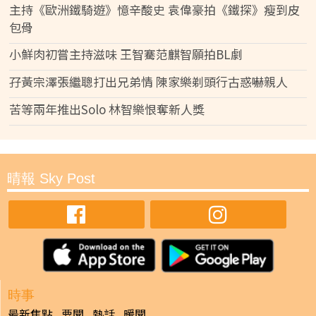
主持《歐洲鐵騎遊》憶辛酸史 袁偉豪拍《鐵探》瘦到皮
包骨
小鮮肉初嘗主持滋味 王智騫范麒智願拍BL劇
孖黃宗澤張繼聰打出兄弟情 陳家樂剃頭行古惑嚇親人
苦等兩年推出Solo 林智樂恨奪新人獎
晴報 Sky Post
時事
最新焦點
要聞
熱話
暖聞