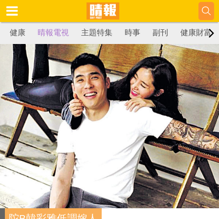
健康
晴報電視
主題特集
時事
副刊
健康財富
陀B韓彩雅低調嫁人