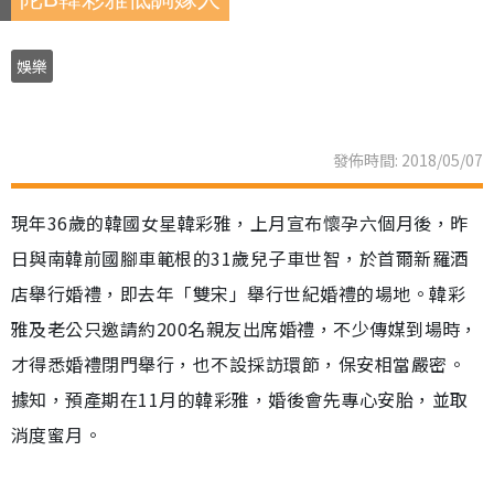
娛樂
發佈時間: 2018/05/07
現年36歲的韓國女星韓彩雅，上月宣布懷孕六個月後，昨
日與南韓前國腳車範根的31歲兒子車世智，於首爾新羅酒
店舉行婚禮，即去年「雙宋」舉行世紀婚禮的場地。韓彩
雅及老公只邀請約200名親友出席婚禮，不少傳媒到場時，
才得悉婚禮閉門舉行，也不設採訪環節，保安相當嚴密。
據知，預產期在11月的韓彩雅，婚後會先專心安胎，並取
消度蜜月。