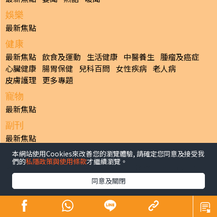
娛樂
最新焦點
健康
最新焦點
飲食及運動
生活健康
中醫養生
腫瘤及癌症
心臟健康
腸胃保健
兒科百問
女性疾病
老人病
皮膚護理
更多專題
寵物
最新焦點
副刊
最新焦點
本網站使用Cookies來改善您的瀏覽體驗, 請確定您同意及接受我
日報
們的
私隱政策與使用條款
才繼續瀏覽。
揭頁版
港聞
財經/地產
中國/國際
娛樂
Healthy Life
生活副刊
親子/教育
體育
專題/人物
昔日晴報
同意及關閉
香港經濟日報版權所有©2026
>