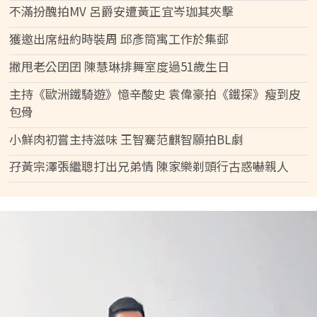
不滿扮醜拍MV 呂爵安遭黃正宜岑珈其夾擊
獲邀出席紐約時裝周 邱彥筒寓工作於集郵
撇甩老公囝囝 陳慧琳排舞室度過51歲生日
主持《歐洲鐵騎遊》憶辛酸史 袁偉豪拍《鐵探》瘦到皮
包骨
小鮮肉初嘗主持滋味 王智騫范麒智願拍BL劇
孖黃宗澤張繼聰打出兄弟情 陳家樂剃頭行古惑嚇親人