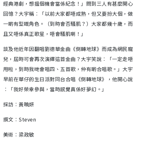
經典港劇，想搵個機會當係紀念！」問到三人有甚麼開心
回憶？大宇稱︰「以前大家都唔成熟，但又要扮大個，做
一啲有型嘅角色。（到時會否騷肌？）大家都幾十歲，而
且又唔係真正歌星，唔會騷肌喇！」
談及他近年因翻唱劉德華金曲《倒轉地球》而成為網民寵
兒，屆時可會再次演繹這首金曲？大宇笑說︰「一定走唔
甩啦，到時我哋會唱四、五首歌，仲有啲合唱歌。」大宇
早前在華仔的生日派對同台合唱《倒轉地球》，他開心說
︰「我好榮幸參與，當時感覺真係好夢幻。」
採訪︰黃曉妍
撰文︰Steven
美術︰梁政敏