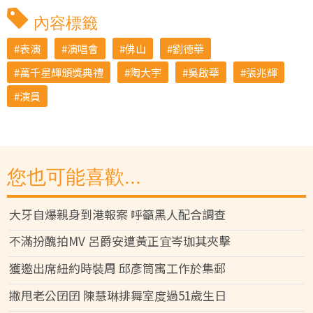
內容標籤
表演
演唱會
佛山
劉德華
萬千星輝頒獎典禮
陶大宇
吳啟華
張兆輝
演員
您也可能喜歡...
大牙自爆親身到港報案 呼籲黑人配合調查
不滿扮醜拍MV 呂爵安遭黃正宜岑珈其夾擊
獲邀出席紐約時裝周 邱彥筒寓工作於集郵
撇甩老公囝囝 陳慧琳排舞室度過51歲生日