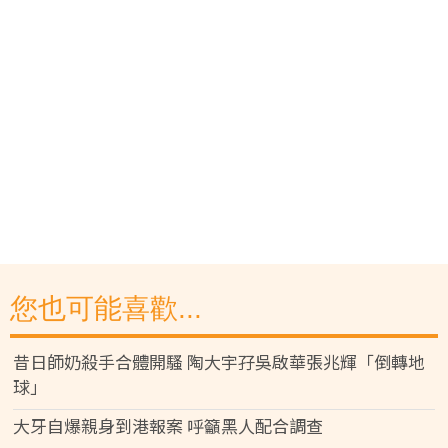
您也可能喜歡...
昔日師奶殺手合體開騷 陶大宇孖吳啟華張兆輝「倒轉地
球」
大牙自爆親身到港報案 呼籲黑人配合調查