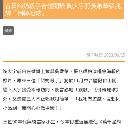
昔日師奶殺手合體開騷 陶大宇孖吳啟華張兆
輝「倒轉地球」
娛樂
發佈時間: 2023/09/15
陶大宇前日在微博上載與吳啟華、張兆輝拍演唱會海報的
照片，原來三位「師奶殺手」將於11月中合體假佛山開
騷。大宇接受本報訪問，豪言必唱「飲歌」《倒轉地球》
外，又透露三人不止唱歌咁簡單︰「我哋有遊戲、互動同
小品劇，開開心心做場騷！」
三位90年代無綫當家小生，今年初重返無綫任《萬千星輝