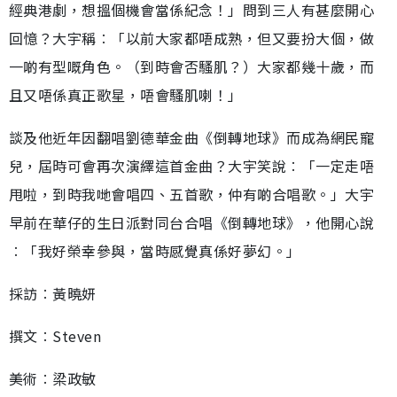
經典港劇，想搵個機會當係紀念！」問到三人有甚麼開心
回憶？大宇稱︰「以前大家都唔成熟，但又要扮大個，做
一啲有型嘅角色。（到時會否騷肌？）大家都幾十歲，而
且又唔係真正歌星，唔會騷肌喇！」
談及他近年因翻唱劉德華金曲《倒轉地球》而成為網民寵
兒，屆時可會再次演繹這首金曲？大宇笑說︰「一定走唔
甩啦，到時我哋會唱四、五首歌，仲有啲合唱歌。」大宇
早前在華仔的生日派對同台合唱《倒轉地球》，他開心說
︰「我好榮幸參與，當時感覺真係好夢幻。」
採訪︰黃曉妍
撰文︰Steven
美術︰梁政敏