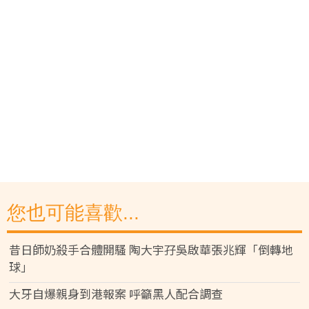
您也可能喜歡...
昔日師奶殺手合體開騷 陶大宇孖吳啟華張兆輝「倒轉地
球」
大牙自爆親身到港報案 呼籲黑人配合調查