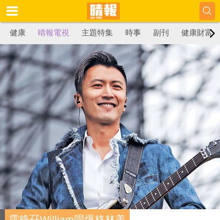
健康
晴報電視
主題特集
時事
副刊
健康財富
霆鋒孖William唱爆格林美