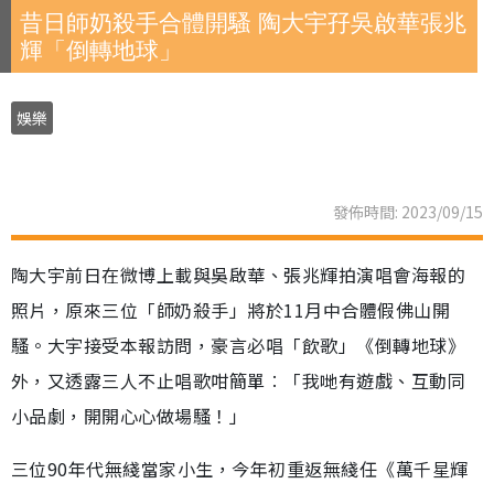
昔日師奶殺手合體開騷 陶大宇孖吳啟華張兆
輝「倒轉地球」
娛樂
發佈時間: 2023/09/15
陶大宇前日在微博上載與吳啟華、張兆輝拍演唱會海報的
照片，原來三位「師奶殺手」將於11月中合體假佛山開
騷。大宇接受本報訪問，豪言必唱「飲歌」《倒轉地球》
外，又透露三人不止唱歌咁簡單︰「我哋有遊戲、互動同
小品劇，開開心心做場騷！」
三位90年代無綫當家小生，今年初重返無綫任《萬千星輝