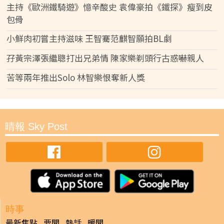
主持《歐洲鐵騎遊》憶辛酸史 袁偉豪拍《鐵探》瘦到皮
包骨
小鮮肉初嘗主持滋味 王智騫范麒智願拍BL劇
孖黃宗澤張繼聰打出兄弟情 陳家樂剃頭行古惑嚇親人
苦等兩年推出Solo 林智樂恨奪新人獎
晴報 Sky Post
時事
最新焦點
要聞
熱話
暖聞