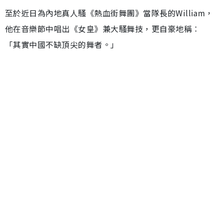
至於近日為內地真人騷《熱血街舞團》當隊長的William，
他在音樂節中唱出《女皇》兼大騷舞技，更自豪地稱︰
「其實中國不缺頂尖的舞者。」