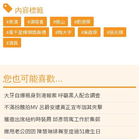
內容標籤
表演
演唱會
佛山
劉德華
萬千星輝頒獎典禮
陶大宇
吳啟華
張兆輝
演員
您也可能喜歡...
大牙自爆親身到港報案 呼籲黑人配合調查
不滿扮醜拍MV 呂爵安遭黃正宜岑珈其夾擊
獲邀出席紐約時裝周 邱彥筒寓工作於集郵
撇甩老公囝囝 陳慧琳排舞室度過51歲生日