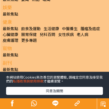
娛樂
最新焦點
健康
最新焦點
飲食及運動
生活健康
中醫養生
腫瘤及癌症
心臟健康
腸胃保健
兒科百問
女性疾病
老人病
皮膚護理
更多專題
寵物
最新焦點
副刊
最新焦點
本網站使用Cookies來改善您的瀏覽體驗, 請確定您同意及接受我
日報
們的
私隱政策與使用條款
才繼續瀏覽。
揭頁版
港聞
財經/地產
中國/國際
娛樂
Healthy Life
生活副刊
親子/教育
體育
專題/人物
昔日晴報
同意及關閉
香港經濟日報版權所有©2026
>