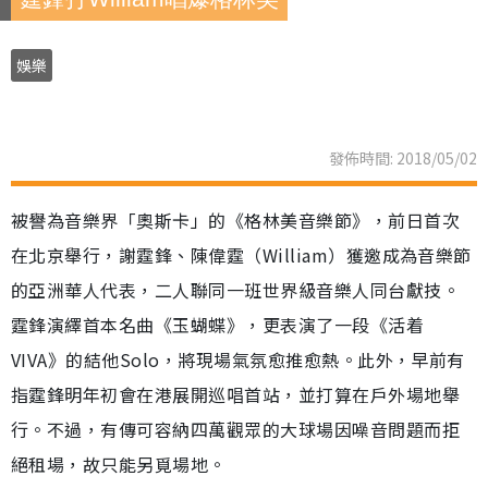
娛樂
發佈時間: 2018/05/02
被譽為音樂界「奧斯卡」的《格林美音樂節》，前日首次
在北京舉行，謝霆鋒、陳偉霆（William）獲邀成為音樂節
的亞洲華人代表，二人聯同一班世界級音樂人同台獻技。
霆鋒演繹首本名曲《玉蝴蝶》，更表演了一段《活着
VIVA》的結他Solo，將現場氣氛愈推愈熱。此外，早前有
指霆鋒明年初會在港展開巡唱首站，並打算在戶外場地舉
行。不過，有傳可容納四萬觀眾的大球場因噪音問題而拒
絕租場，故只能另覓場地。