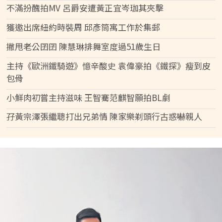
不滿扮醜拍MV 呂爵安遭黃正宜岑珈其夾擊
獲邀出席紐約時裝周 邱彥筒寓工作於集郵
撇甩老公囝囝 陳慧琳排舞室度過51歲生日
主持《歐洲鐵騎遊》憶辛酸史 袁偉豪拍《鐵探》瘦到皮
包骨
小鮮肉初嘗主持滋味 王智騫范麒智願拍BL劇
孖黃宗澤張繼聰打出兄弟情 陳家樂剃頭行古惑嚇親人