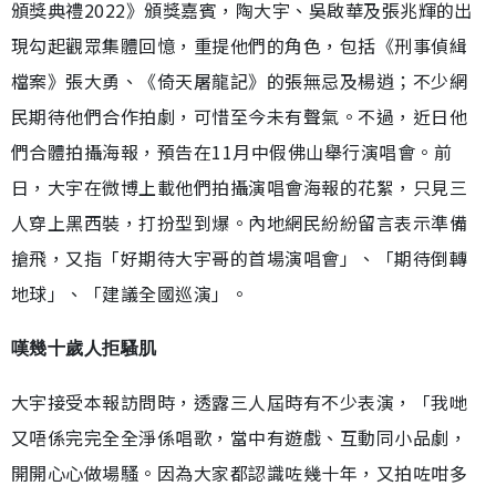
頒獎典禮2022》頒獎嘉賓，陶大宇、吳啟華及張兆輝的出
現勾起觀眾集體回憶，重提他們的角色，包括《刑事偵緝
檔案》張大勇、《倚天屠龍記》的張無忌及楊逍；不少網
民期待他們合作拍劇，可惜至今未有聲氣。不過，近日他
們合體拍攝海報，預告在11月中假佛山舉行演唱會。前
日，大宇在微博上載他們拍攝演唱會海報的花絮，只見三
人穿上黑西裝，打扮型到爆。內地網民紛紛留言表示準備
搶飛，又指「好期待大宇哥的首場演唱會」、「期待倒轉
地球」、「建議全國巡演」。
嘆幾十歲人拒騷肌
大宇接受本報訪問時，透露三人屆時有不少表演，「我哋
又唔係完完全全淨係唱歌，當中有遊戲、互動同小品劇，
開開心心做場騷。因為大家都認識咗幾十年，又拍咗咁多