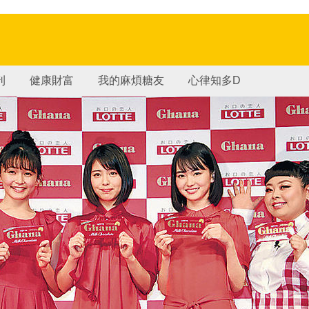
刊
健康財富
我的麻煩糖友
心律知多D