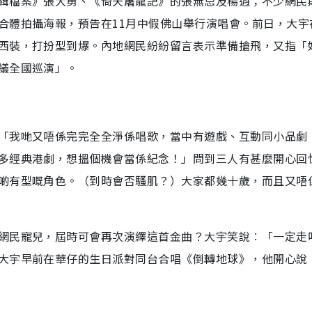
緝檔案》張大勇、《倚天屠龍記》的張無忌及楊逍；不少網民
合體拍攝海報，預告在11月中假佛山舉行演唱會。前日，大宇
西裝，打扮型到爆。內地網民紛紛留言表示準備搶飛，又指「
議全國巡演」。
「我哋又唔係完完全全淨係唱歌，當中有遊戲、互動同小品劇
多經典港劇，想搵個機會當係紀念！」問到三人有甚麼開心回
啲有型嘅角色。（到時會否騷肌？）大家都幾十歲，而且又唔
網民寵兒，屆時可會再次演繹這首金曲？大宇笑說︰「一定走
大宇早前在華仔的生日派對同台合唱《倒轉地球》，他開心說