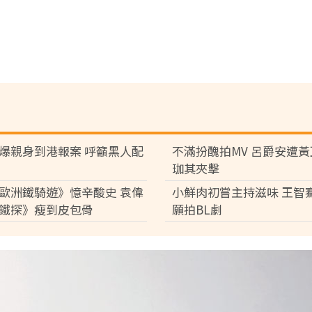
爆親身到港報案 呼籲黑人配
不滿扮醜拍MV 呂爵安遭
珈其夾擊
歐洲鐵騎遊》憶辛酸史 袁偉
小鮮肉初嘗主持滋味 王智
鐵探》瘦到皮包骨
願拍BL劇