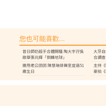
您也可能喜歡...
昔日師奶殺手合體開騷 陶大宇孖吳
大牙自
啟華張兆輝「倒轉地球」
合調查
撇甩老公囝囝 陳慧琳排舞室度過51
主持《
歲生日
豪拍《