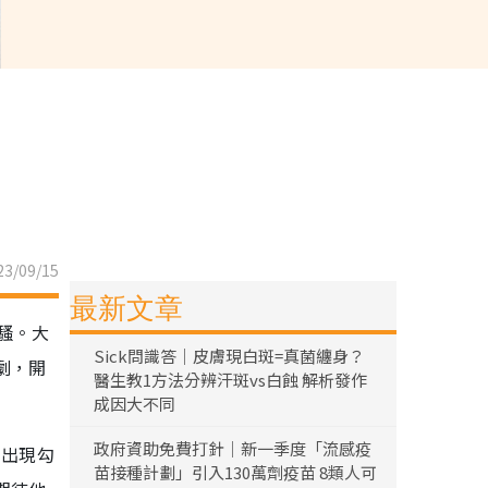
3/09/15
最新文章
騷。大
Sick問識答｜皮膚現白斑=真菌纏身？
劇，開
醫生教1方法分辨汗斑vs白蝕 解析發作
成因大不同
政府資助免費打針｜新一季度「流感疫
的出現勾
苗接種計劃」引入130萬劑疫苗 8類人可