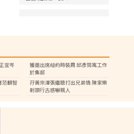
黃正宜岑
獲邀出席紐約時裝周 邱彥筒寓工作
於集郵
騫范麒智
孖黃宗澤張繼聰打出兄弟情 陳家樂
剃頭行古惑嚇親人