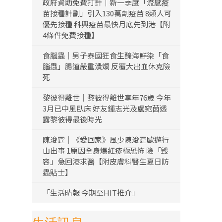
政府資助免費打針｜新一季度「流感疫
苗接種計劃」引入130萬劑疫苗 8類人可
優先接種 科興疫苗最快月底先到港【附
4條件免費接種】
食腦蟲｜男子泰國狂食生醃海鮮染「食
腦蟲」腸道嚴重潰爛 反覆大出血休克險
死
黎彼得離世｜黎彼得離世享年76歲 今年
3月已中風臥床 好友鍾志光及盧宛茵透
露黎彼得最後時光
陳浚霆｜《愛回家》風少陳浚霆歐遊行
山出事 1原因全身爆紅疹極恐怖 險「毀
容」急回港求醫【附皮膚科醫生夏日防
蟲貼士】
「生活晴報 今期至HIT推介」