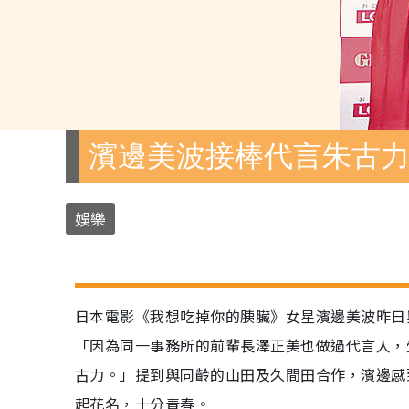
濱邊美波接棒代言朱古
娛樂
日本電影《我想吃掉你的胰臟》女星濱邊美波昨日
「因為同一事務所的前輩長澤正美也做過代言人，
古力。」提到與同齡的山田及久間田合作，濱邊感
起花名，十分青春。