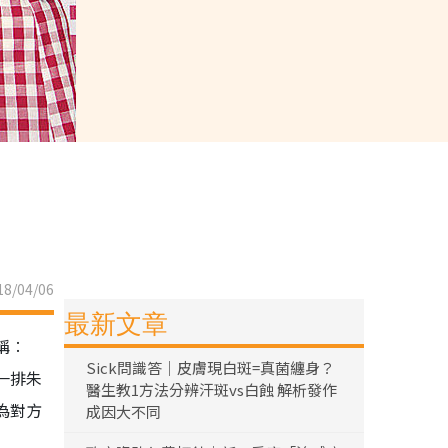
8/04/06
最新文章
稱︰
Sick問識答｜皮膚現白斑=真菌纏身？
一排朱
醫生教1方法分辨汗斑vs白蝕 解析發作
為對方
成因大不同