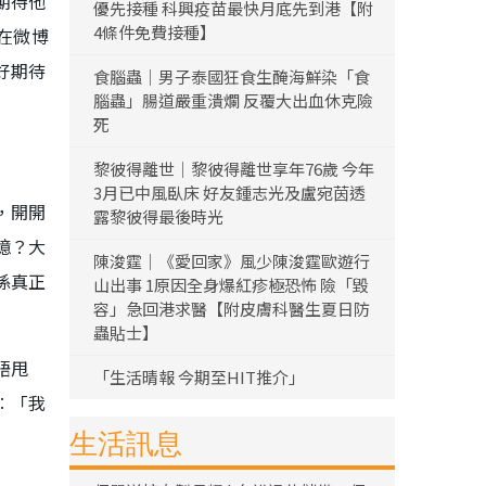
期待他
優先接種 科興疫苗最快月底先到港【附
4條件免費接種】
在微博
好期待
食腦蟲｜男子泰國狂食生醃海鮮染「食
腦蟲」腸道嚴重潰爛 反覆大出血休克險
死
黎彼得離世｜黎彼得離世享年76歲 今年
3月已中風臥床 好友鍾志光及盧宛茵透
，開開
露黎彼得最後時光
憶？大
陳浚霆｜《愛回家》風少陳浚霆歐遊行
係真正
山出事 1原因全身爆紅疹極恐怖 險「毀
容」急回港求醫【附皮膚科醫生夏日防
蟲貼士】
唔甩
「生活晴報 今期至HIT推介」
︰「我
生活訊息