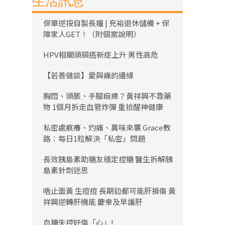
生活訊息
保單逆按自製長糧 | 充裕退休儲備 + 保
障家人GET！（附個案說明）
HPV相關頭頸癌新症上升 男性高危
【若善健談】愛與痛的邊緣
胸悶、頭脹、手腳麻痺？黃祥興不靠藥
物 1個月拆走血管炸彈 重拾醒神健康
私密處痕癢、灼痛、異味來襲 Grace教
路：每日1粒解決「私密」問題
長效胰島素助糖友穩定控糖 醫生拆解胰
島素針劑迷思
唔止面黃 生痘痘 長期攰都可能肝損傷 黃
祥興逆轉肝機能 慶幸及早護肝
血糖失控好傷「心」!