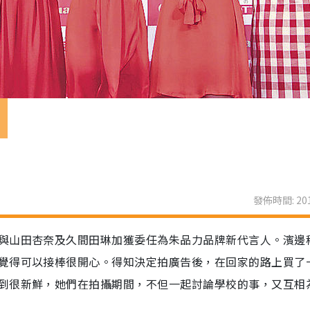
力
發佈時間: 201
與山田杏奈及久間田琳加獲委任為朱品力品牌新代言人。濱邊
覺得可以接棒很開心。得知決定拍廣告後，在回家的路上買了
到很新鮮，她們在拍攝期間，不但一起討論學校的事，又互相