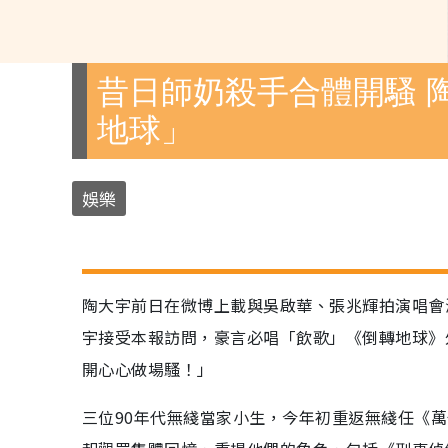
昔日師奶殺手合體開騷 
地球」
娛樂
陶大宇前日在微博上載與吳啟華、張兆輝拍演唱會
宇接受本報訪問，豪言必唱「飲歌」《倒轉地球》
開心心做場騷！」
三位90年代無綫當家小生，今年初重返無綫任《萬