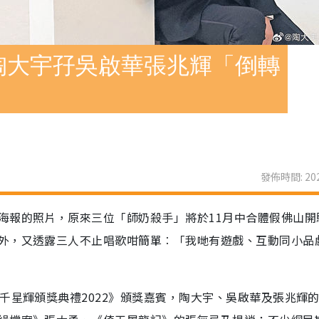
陶大宇孖吳啟華張兆輝「倒轉
發佈時間: 202
海報的照片，原來三位「師奶殺手」將於11月中合體假佛山開
外，又透露三人不止唱歌咁簡單︰「我哋有遊戲、互動同小品
千星輝頒獎典禮2022》頒獎嘉賓，陶大宇、吳啟華及張兆輝