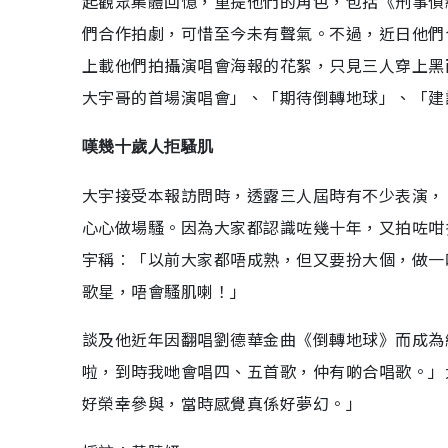
起觀眾集體回憶，重提他們的角色，包括《刑事偵
們合作拍劇，可惜至今未有聲氣。不過，近日他們
上載他們拍攝演唱會海報的花絮，只見三人穿上黑
大宇哥的首場演唱會」、「期待倒轉地球」、「建
嘆幾十歲人拒騷肌
大宇接受本報訪問時，透露三人屆時有不少表演，
心心做場騷。因為大家都認識咗幾十年，又拍咗咁
宇稱︰「以前大家都唔成熟，但又要扮大個，做一
歌星，唔會騷肌喇！」
談及他近年因翻唱劉德華金曲《倒轉地球》而成為
啦，到時我哋會唱四、五首歌，仲有啲合唱歌。」
好榮幸參與，當時感覺真係好夢幻。」