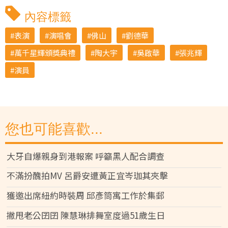
內容標籤
表演
演唱會
佛山
劉德華
萬千星輝頒獎典禮
陶大宇
吳啟華
張兆輝
演員
您也可能喜歡...
大牙自爆親身到港報案 呼籲黑人配合調查
不滿扮醜拍MV 呂爵安遭黃正宜岑珈其夾擊
獲邀出席紐約時裝周 邱彥筒寓工作於集郵
撇甩老公囝囝 陳慧琳排舞室度過51歲生日