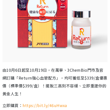
由10月6日起至10月19日，在萬寧、3ChemBio門市及官
網訂購「Return強心血管配方」，均可獲低至$339/盒優惠
價（標準價$399/盒）！擺脫三高刻不容緩、立即重建你的
黃金人生！
立即購買：
https://bit.ly/46uHwxa