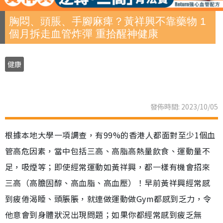
胸悶、頭脹、手腳麻痺？黃祥興不靠藥物 1
個月拆走血管炸彈 重拾醒神健康
健康
發佈時間: 2023/10/05
根據本地大學一項調查，有99%的香港人都面對至少1個血
管高危因素，當中包括三高、高脂高熱量飲食、運動量不
足，吸煙等；即使經常運動如黃祥興，都一樣有機會招來
三高（高膽固醇、高血脂、高血壓）！早前黃祥興經常感
到疲倦渴睡、頭脹脹，就連做運動做Gym都感到乏力，令
他意會到身體狀況出現問題；如果你都經常感到疲乏無