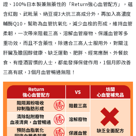
證、100%日本製兼無藥性的「Return強心血管配方」，蘊
含紅麴、武靴葉、納豆提3大抗三高成分外，再加入高濃度
輔酶Q10，幫助為血管抗氧化，減少血栓的形成，維持血管
柔韌，一次帶來阻截三高、溶解血管廢物、保護血管等多
重功效，而且不含藥性，除適合三高人士服用外，對關注
肝臟及膽固醇健康、缺乏運動、肥胖、經常應酬、外餐飲
食、有煙酒習慣的人士，都能發揮保健作用，1個月即改善
三高有感，3個月血管暢通無阻！