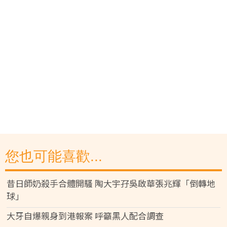
您也可能喜歡...
昔日師奶殺手合體開騷 陶大宇孖吳啟華張兆輝「倒轉地
球」
大牙自爆親身到港報案 呼籲黑人配合調查