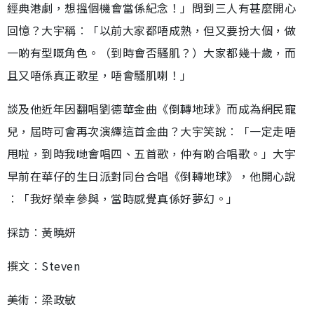
經典港劇，想搵個機會當係紀念！」問到三人有甚麼開心
回憶？大宇稱︰「以前大家都唔成熟，但又要扮大個，做
一啲有型嘅角色。（到時會否騷肌？）大家都幾十歲，而
且又唔係真正歌星，唔會騷肌喇！」
談及他近年因翻唱劉德華金曲《倒轉地球》而成為網民寵
兒，屆時可會再次演繹這首金曲？大宇笑說︰「一定走唔
甩啦，到時我哋會唱四、五首歌，仲有啲合唱歌。」大宇
早前在華仔的生日派對同台合唱《倒轉地球》，他開心說
︰「我好榮幸參與，當時感覺真係好夢幻。」
採訪︰黃曉妍
撰文︰Steven
美術︰梁政敏