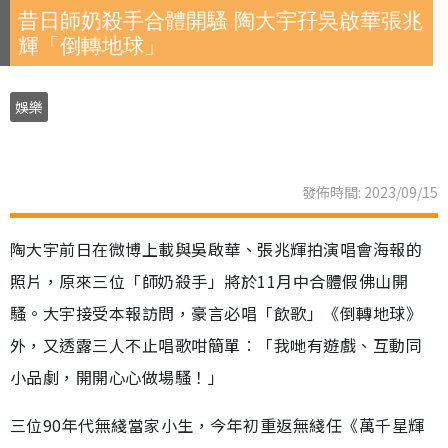
昔日師奶殺手合體開騷 陶大宇孖吳啟華張兆
輝「倒轉地球」
娛樂
發佈時間: 2023/09/15
陶大宇前日在微博上載與吳啟華、張兆輝拍演唱會海報的
照片，原來三位「師奶殺手」將於11月中合體假佛山開
騷。大宇接受本報訪問，豪言必唱「飲歌」《倒轉地球》
外，又透露三人不止唱歌咁簡單︰「我哋有遊戲、互動同
小品劇，開開心心做場騷！」
三位90年代無綫當家小生，今年初重返無綫任《萬千星輝