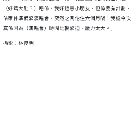
（好驚大肚？）唔係，我好鍾意小朋友，但係要有計劃，
依家仲準備緊演唱會，突然之間佗住六個月喎！我諗今次
真係因為（演唱會）時間比較緊迫，壓力太大。」
攝影︰林良明