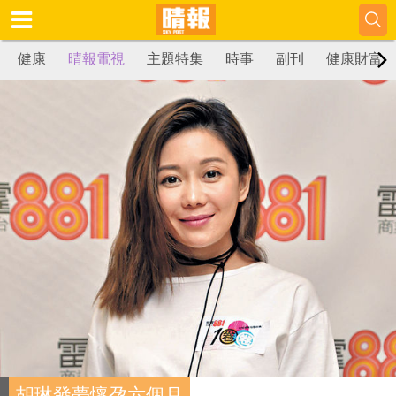
健康
晴報電視
主題特集
時事
副刊
健康財富
胡琳發夢懷孕六個月