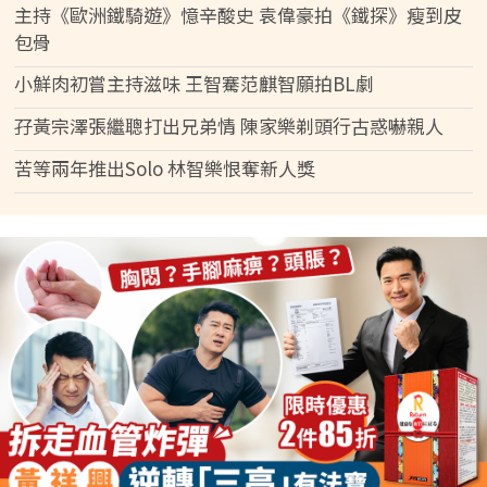
主持《歐洲鐵騎遊》憶辛酸史 袁偉豪拍《鐵探》瘦到皮
包骨
小鮮肉初嘗主持滋味 王智騫范麒智願拍BL劇
孖黃宗澤張繼聰打出兄弟情 陳家樂剃頭行古惑嚇親人
苦等兩年推出Solo 林智樂恨奪新人獎