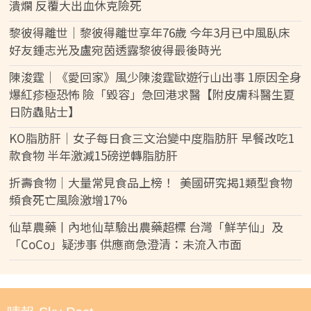
潰爛 反覆大出血休克險死
黎彼得離世｜黎彼得離世享年76歲 今年3月已中風臥床
好友鍾志光及盧宛茵透露黎彼得最後時光
陳浚霆｜《愛回家》風少陳浚霆歐遊行山出事 1原因全身
爆紅疹極恐怖 險「毀容」急回港求醫【附皮膚科醫生夏
日防蟲貼士】
KO脂肪肝｜女子每日食三文治變中度脂肪肝 早餐改吃1
款食物 半年激減15磅逆轉脂肪肝
折壽食物｜大量常見食品上榜！ 美國研究揭1類型食物
頻食死亡風險激增17%
仙草農藥丨內地仙草驗出農藥超標 台灣「鮮芋仙」及
「CoCo」疑涉事 供應商急澄清：未流入市面