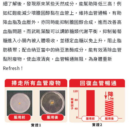
細了解後，發現原來某些天然成分，能幫助降低三高！例
如紅麴能減少壞膽固醇黏在血管上，維持血管通暢，有助
降血脂及血壓外，亦同時能抑制膽固醇合成，進而改善高
血脂問題。而武靴葉酸可以調節糖類代謝平衡，抑制葡萄
糖進入小腸內被人體吸收，並穩定血糖以免上升，阻止脂
肪積聚；配合納豆當中的納豆激酶成分，能有效清除血管
黏附廢物，使血液清爽，血管暢通無阻，為身體重新
Refresh！