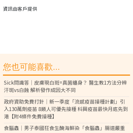
資訊由客戶提供
您也可能喜歡...
Sick問識答｜皮膚現白斑=真菌纏身？ 醫生教1方法分辨
汗斑vs白蝕 解析發作成因大不同
政府資助免費打針｜新一季度「流感疫苗接種計劃」引
入130萬劑疫苗 8類人可優先接種 科興疫苗最快月底先到
港【附4條件免費接種】
食腦蟲｜男子泰國狂食生醃海鮮染「食腦蟲」腸道嚴重