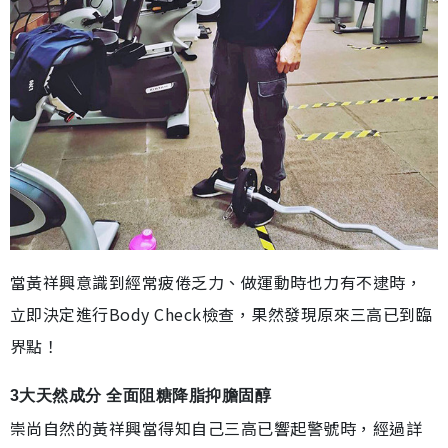
當黃祥興意識到經常疲倦乏力、做運動時也力有不逮時，
立即決定進行Body Check檢查，果然發現原來三高已到臨
界點！
3大天然成分 全面阻糖降脂抑膽固醇
崇尚自然的黃祥興當得知自己三高已響起警號時，經過詳