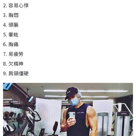
2. 容易心悸
3. 胸悶
4. 頭脹
5. 暈眩
6. 胸痛
7. 易疲勞
8. 欠精神
9. 肩頸僵硬