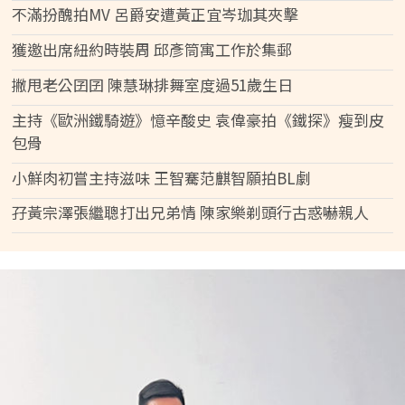
不滿扮醜拍MV 呂爵安遭黃正宜岑珈其夾擊
獲邀出席紐約時裝周 邱彥筒寓工作於集郵
撇甩老公囝囝 陳慧琳排舞室度過51歲生日
主持《歐洲鐵騎遊》憶辛酸史 袁偉豪拍《鐵探》瘦到皮
包骨
小鮮肉初嘗主持滋味 王智騫范麒智願拍BL劇
孖黃宗澤張繼聰打出兄弟情 陳家樂剃頭行古惑嚇親人