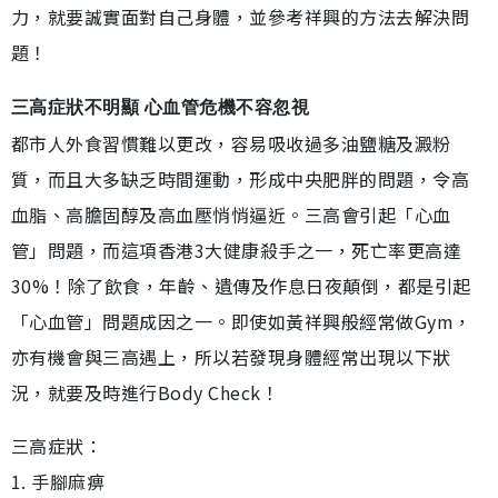
力，就要誠實面對自己身體，並參考祥興的方法去解決問
題！
三高症狀不明顯 心血管危機不容忽視
都市人外食習慣難以更改，容易吸收過多油鹽糖及澱粉
質，而且大多缺乏時間運動，形成中央肥胖的問題，令高
血脂、高膽固醇及高血壓悄悄逼近。三高會引起「心血
管」問題，而這項香港3大健康殺手之一，死亡率更高達
30%！除了飲食，年齡、遺傳及作息日夜顛倒，都是引起
「心血管」問題成因之一。即使如黃祥興般經常做Gym，
亦有機會與三高遇上，所以若發現身體經常出現以下狀
況，就要及時進行Body Check！
三高症狀：
1. 手腳麻痹