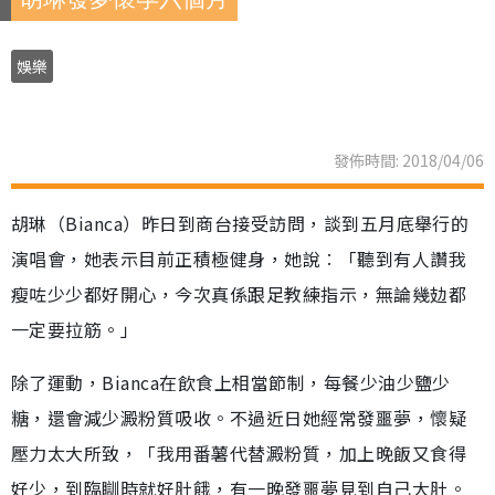
娛樂
發佈時間: 2018/04/06
胡琳（Bianca）昨日到商台接受訪問，談到五月底舉行的
演唱會，她表示目前正積極健身，她說︰「聽到有人讚我
瘦咗少少都好開心，今次真係跟足教練指示，無論幾攰都
一定要拉筋。」
除了運動，Bianca在飲食上相當節制，每餐少油少鹽少
糖，還會減少澱粉質吸收。不過近日她經常發噩夢，懷疑
壓力太大所致，「我用番薯代替澱粉質，加上晚飯又食得
好少，到臨瞓時就好肚餓，有一晚發噩夢見到自己大肚。