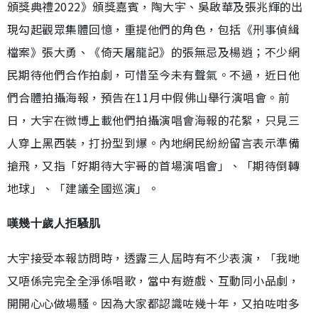
頒獎典禮2022》頒獎嘉賓，陶大宇、吳啟華及張兆輝的出
現勾起觀眾集體回憶，重提他們的角色，包括《刑事偵緝
檔案》張大勇、《倚天屠龍記》的張無忌及楊逍；不少網
民期待他們合作拍劇，可惜至今未有聲氣。不過，近日他
們合體拍攝海報，預告在11月中假佛山舉行演唱會。前
日，大宇在微博上載他們拍攝演唱會海報的花絮，只見三
人穿上黑西裝，打扮型到爆。內地網民紛紛留言表示準備
搶飛，又指「好期待大宇哥的首場演唱會」、「期待倒轉
地球」、「建議全國巡演」。
嘆幾十歲人拒騷肌
大宇接受本報訪問時，透露三人屆時有不少表演，「我哋
又唔係完完全全淨係唱歌，當中有遊戲、互動同小品劇，
開開心心做場騷。因為大家都認識咗幾十年，又拍咗咁多