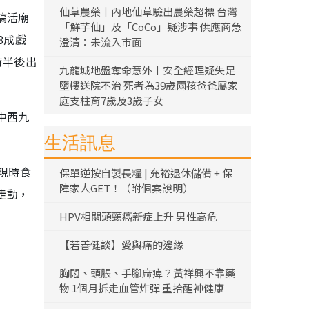
仙草農藥丨內地仙草驗出農藥超標 台灣
搞活廟
「鮮芋仙」及「CoCo」疑涉事 供應商急
8成戲
澄清：未流入市面
時半後出
九龍城地盤奪命意外丨安全經理疑失足
墮樓送院不治 死者為39歲兩孩爸爸屬家
庭支柱育7歲及3歲子女
中西九
生活訊息
現時食
保單逆按自製長糧 | 充裕退休儲備 + 保
障家人GET！（附個案說明）
走動，
HPV相關頭頸癌新症上升 男性高危
【若善健談】愛與痛的邊緣
胸悶、頭脹、手腳麻痺？黃祥興不靠藥
物 1個月拆走血管炸彈 重拾醒神健康