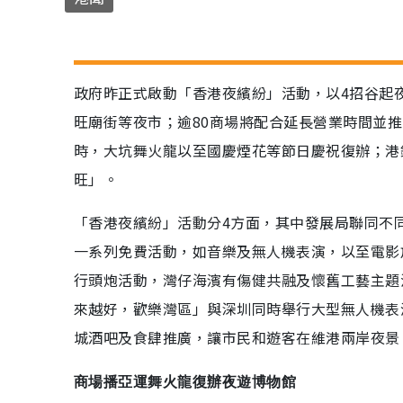
政府昨正式啟動「香港夜繽紛」活動，以4招谷起
旺廟街等夜市；逾80商場將配合延長營業時間並推
時，大坑舞火龍以至國慶煙花等節日慶祝復辦；港
旺」。
「香港夜繽紛」活動分4方面，其中發展局聯同不
一系列免費活動，如音樂及無人機表演，以至電影
行頭炮活動，灣仔海濱有傷健共融及懷舊工藝主題
來越好，歡樂灣區」與深圳同時舉行大型無人機表
城酒吧及食肆推廣，讓市民和遊客在維港兩岸夜景
商場播亞運舞火龍復辦夜遊博物館