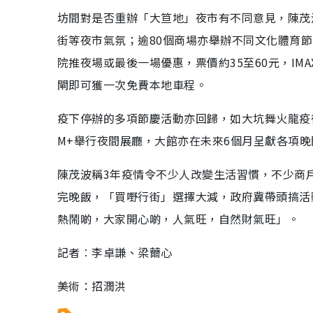
坊間對是否重辦「大笪地」夜市有不同意見，陳茂
街等夜市氣氛；逾80個商場亦舉辦不同文化體育
院推夜場或最後一場優惠，票價約35至60元，IM
閘即可獲一次免費本地車程。
疫下停辦的多項節慶活動亦回歸，如大坑舞火龍疫
M+舉行夜間展廳，大館亦在未來6個月呈獻各項
陳茂波稱3年疫情令不少人改變生活習慣，不少商
完晚飯，「買嘢行街」選擇大減，政府冀帶頭搞活
熱鬧啲，大家開心啲，人氣旺，自然財氣旺」。
記者︰李卓謙、梁薾心
美術：招潤洪