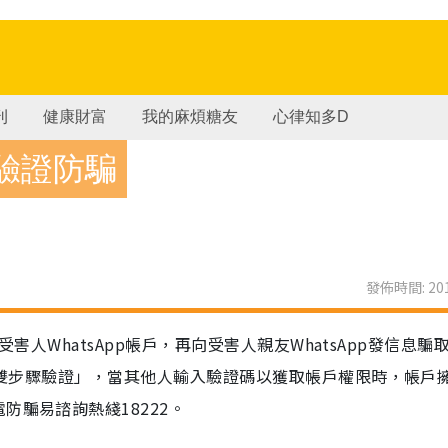
刊
健康財富
我的麻煩糖友
心律知多D
驟驗證防騙
發佈時間: 201
受害人WhatsApp帳戶，再向受害人親友WhatsApp發信息騙
的「雙步驟驗證」，當其他人輸入驗證碼以獲取帳戶權限時，帳戶
防騙易諮詢熱綫18222。