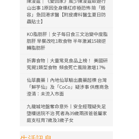
陳浚霆｜《愛回家》風少陳浚霆歐遊行
山出事 1原因全身爆紅疹極恐怖 險「毀
容」急回港求醫【附皮膚科醫生夏日防
蟲貼士】
KO脂肪肝｜女子每日食三文治變中度脂
肪肝 早餐改吃1款食物 半年激減15磅逆
轉脂肪肝
折壽食物｜大量常見食品上榜！ 美國研
究揭1類型食物 頻食死亡風險激增17%
仙草農藥丨內地仙草驗出農藥超標 台灣
「鮮芋仙」及「CoCo」疑涉事 供應商急
澄清：未流入市面
九龍城地盤奪命意外丨安全經理疑失足
墮樓送院不治 死者為39歲兩孩爸爸屬家
庭支柱育7歲及3歲子女