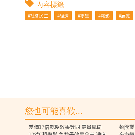
內容標籤
社會民生
經濟
零售
電影
展覽
您也可能喜歡...
差價17倍乾髮效果等同 最貴風筒
餐飲業
108°C恐傷髮 負離子效果參差 濃度
夜市恒