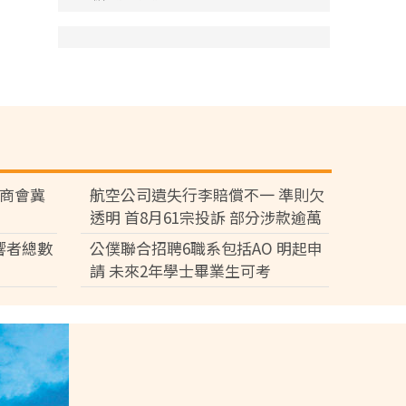
廠商會冀
航空公司遺失行李賠償不一 準則欠
透明 首8月61宗投訴 部分涉款逾萬
元
響者總數
公僕聯合招聘6職系包括AO 明起申
請 未來2年學士畢業生可考