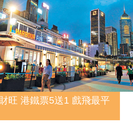
財旺 港鐵票5送1 戲飛最平