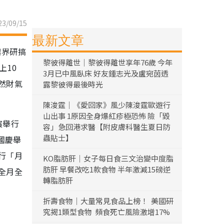
3/09/15
最新文章
業界研搞
黎彼得離世｜黎彼得離世享年76歲 今年
上10
3月已中風臥床 好友鍾志光及盧宛茵透
然財氣
露黎彼得最後時光
陳浚霆｜《愛回家》風少陳浚霆歐遊行
山出事 1原因全身爆紅疹極恐怖 險「毀
濱舉行
容」急回港求醫【附皮膚科醫生夏日防
蟲貼士】
國慶舉
行「月
KO脂肪肝｜女子每日食三文治變中度脂
肪肝 早餐改吃1款食物 半年激減15磅逆
全月全
轉脂肪肝
折壽食物｜大量常見食品上榜！ 美國研
究揭1類型食物 頻食死亡風險激增17%