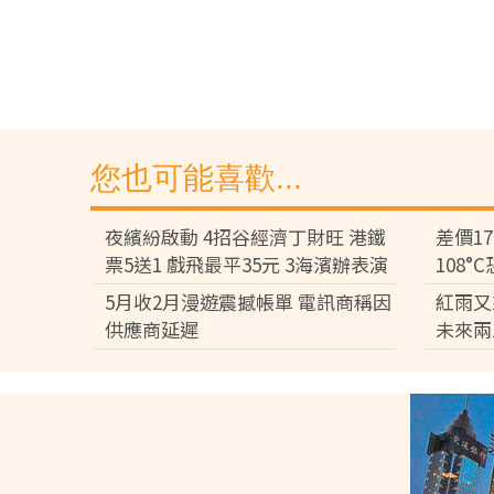
您也可能喜歡...
夜繽紛啟動 4招谷經濟丁財旺 港鐵
差價1
票5送1 戲飛最平35元 3海濱辦表演
108
差逾百
5月收2月漫遊震撼帳單 電訊商稱因
紅雨又
供應商延遲
未來兩