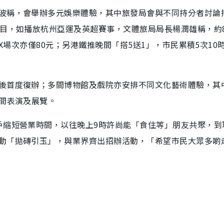
波稱，會舉辦多元娛樂體驗，其中旅發局會與不同持分者討論
節目，如播放杭州亞運及英超賽事，文體旅局局長楊潤雄稱，約
AX場次亦僅80元；另港鐵推晚間「搭5送1」，市民累積5次10
後首度復辦；多間博物館及戲院亦安排不同文化藝術體驗，其
晚間表演及展覽。
戶縮短營業時間，以往晚上9時許尚能「食住等」朋友共聚，到
動「拋磚引玉」，與業界齊出招辦活動，「希望市民大眾多啲