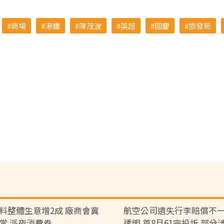
商場
港鐵
陳茂波
英超
國慶
旅發局
料整體生意增2成 廠商會冀
航空公司遺失行李賠償不一
常 派夜消費券
透明 首8月61宗投訴 部分