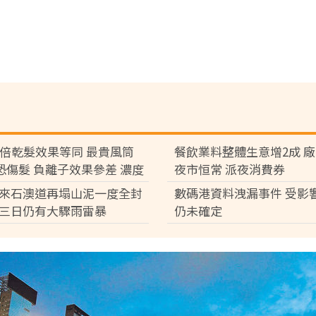
7倍乾髮效果等同 最貴風筒
餐飲業料整體生意增2成 
°C恐傷髮 負離子效果參差 濃度
夜市恒常 派夜消費券
倍
來石澳道再塌山泥一度全封
數碼港資料洩漏事件 受影
三日仍有大驟雨雷暴
仍未確定