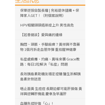
生活訊息
保單逆按自製長糧 | 充裕退休儲備 + 保
障家人GET！（附個案說明）
HPV相關頭頸癌新症上升 男性高危
【若善健談】愛與痛的邊緣
胸悶、頭脹、手腳麻痺？黃祥興不靠藥
物 1個月拆走血管炸彈 重拾醒神健康
私密處痕癢、灼痛、異味來襲 Grace教
路：每日1粒解決「私密」問題
長效胰島素助糖友穩定控糖 醫生拆解胰
島素針劑迷思
唔止面黃 生痘痘 長期攰都可能肝損傷 黃
祥興逆轉肝機能 慶幸及早護肝
血糖失控好傷「心」!