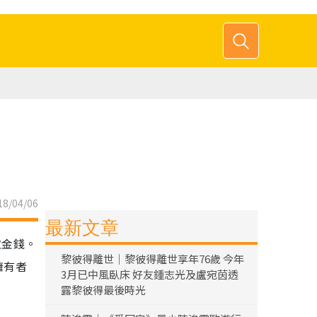
8/04/06
最新文章
取金錢。
黎彼得離世｜黎彼得離世享年76歲 今年
擁有者
3月已中風臥床 好友鍾志光及盧宛茵透
露黎彼得最後時光