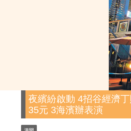
夜繽紛啟動 4招谷經濟丁
35元 3海濱辦表演
港聞