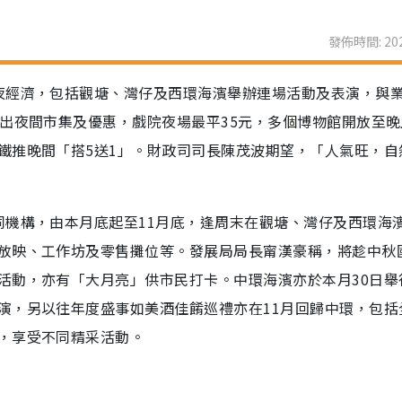
發佈時間: 202
夜經濟，包括觀塘、灣仔及西環海濱舉辦連場活動及表演，與
出夜間市集及優惠，戲院夜場最平35元，多個博物館開放至晚
鐵推晚間「搭5送1」。財政司司長陳茂波期望，「人氣旺，自
同機構，由本月底起至11月底，逢周末在觀塘、灣仔及西環海
放映、工作坊及零售攤位等。發展局局長甯漢豪稱，將趁中秋
活動，亦有「大月亮」供市民打卡。中環海濱亦於本月30日舉
演，另以往年度盛事如美酒佳餚巡禮亦在11月回歸中環，包括
，享受不同精采活動。