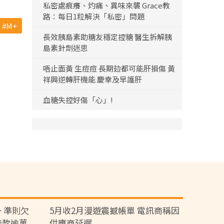
私密處痕癢、灼痛、異味來襲 Grace教
路：每日1粒解決「私密」問題
M+
長效胰島素助糖友穩定控糖 醫生拆解胰
島素針劑迷思
唔止面黃 生痘痘 長期攰都可能肝損傷 黃
祥興逆轉肝機能 慶幸及早護肝
血糖失控好傷「心」!
 準則欠
5月收2月漫遊震撼帳單 電訊商稱因
涉款逾萬
供應商延遲