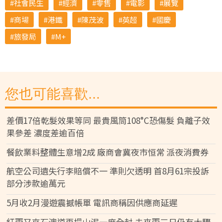
社會民生
經濟
零售
電影
展覽
商場
港鐵
陳茂波
英超
國慶
旅發局
M+
您也可能喜歡...
差價17倍乾髮效果等同 最貴風筒108°C恐傷髮 負離子效
果參差 濃度差逾百倍
餐飲業料整體生意增2成 廠商會冀夜市恒常 派夜消費券
航空公司遺失行李賠償不一 準則欠透明 首8月61宗投訴
部分涉款逾萬元
5月收2月漫遊震撼帳單 電訊商稱因供應商延遲
紅雨又來石澳道再塌山泥一度全封 未來兩三日仍有大驟