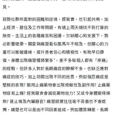
見。
弱勢社群所面對的困難和逆境，既寫實，也引起共鳴，加
上經濟、居住及工作等問題，有遇上雨天總找不到打算的
無奈，生活上的各種痛苦和困擾，欠缺關心和支援下，勢
必影響健康。關愛與痛楚看似風馬牛不相及，但關心的力
量可以衝破邊緣，提升患者信心和積極性，有助早日康
復。身體出現痛楚種類繁多¹，差不多每個人都有「疼痛」
的經驗，但許多人對於長期痛症的瞭解不多，也缺乏應對
痛症的技巧，加上坊間出現不同的迷思，例如強忍痛症是
堅毅的表現? 服用止痛藥物會出現倚賴性及副作用? 止痛藥
物容易上癮? 經常服食會減低藥物效力? 又或令身體變得燥
熱? 甚止傷及內臟器官? 痛楚感覺往往毫不吝嗇也不會遮
掩，痛楚也可以是由不同因素造成，例如體質轉差、長期