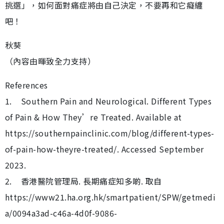
挑選」，如何面對痛症將由自己決定，不要再和它癡纏
吧！
秋葵
（內容由暉致全力支持）
References
1. Southern Pain and Neurological. Different Types
of Pain & How They’re Treated. Available at
https://southernpainclinic.com/blog/different-types-
of-pain-how-theyre-treated/. Accessed September
2023.
2. 香港醫院管理局. 長期痛症知多啲. 取自
https://www21.ha.org.hk/smartpatient/SPW/getmedi
a/0094a3ad-c46a-4d0f-9086-