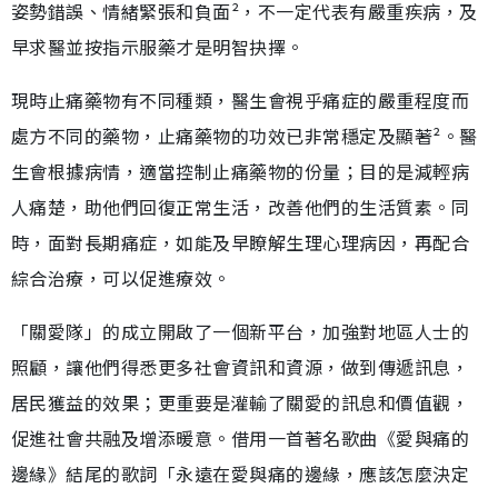
姿勢錯誤、情緒緊張和負面²，不一定代表有嚴重疾病，及
早求醫並按指示服藥才是明智抉擇。
現時止痛藥物有不同種類，醫生會視乎痛症的嚴重程度而
處方不同的藥物，止痛藥物的功效已非常穩定及顯著²。醫
生會根據病情，適當控制止痛藥物的份量；目的是減輕病
人痛楚，助他們回復正常生活，改善他們的生活質素。同
時，面對長期痛症，如能及早瞭解生理心理病因，再配合
綜合治療，可以促進療效。
「關愛隊」的成立開啟了一個新平台，加強對地區人士的
照顧，讓他們得悉更多社會資訊和資源，做到傳遞訊息，
居民獲益的效果；更重要是灌輸了關愛的訊息和價值觀，
促進社會共融及增添暖意。借用一首著名歌曲《愛與痛的
邊緣》結尾的歌詞「永遠在愛與痛的邊緣，應該怎麼決定