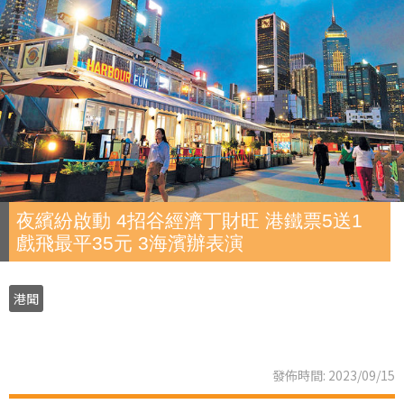
夜繽紛啟動 4招谷經濟丁財旺 港鐵票5送1
戲飛最平35元 3海濱辦表演
港聞
發佈時間: 2023/09/15