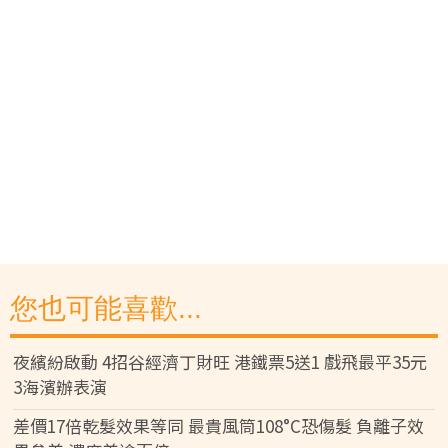
您也可能喜歡...
夜繽紛啟動 4招谷經濟丁財旺 港鐵票5送1 戲飛最平35元
3海濱辦表演
差價17倍乾髮效果等同 最貴風筒108°C恐傷髮 負離子效