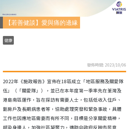
【若善健談】愛與痛的邊緣
健康
發佈時間: 2023/10/06
2022年《施政報告》宣佈在18區成立「地區服務及關愛隊
伍」（「關愛隊」），並已在本年度第一季率先在荃灣及
港島南區運作，旨在探訪有需要人士，包括低收入住戶、
劏房戶及長期病患者等，協助處理突發和緊急事故，具體
工作也因應地區需要而有所不同，目標是分享關愛精神，
感染身邊人，加強社區凝聚力，適時向政府反映市民意