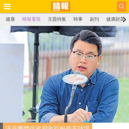
健康
晴報電視
主題特集
時事
副刊
健康財富
議員團體促政府收回粉嶺高球場