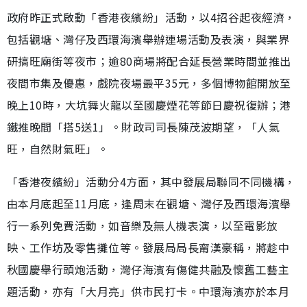
政府昨正式啟動「香港夜繽紛」活動，以4招谷起夜經濟，
包括觀塘、灣仔及西環海濱舉辦連場活動及表演，與業界
研搞旺廟街等夜市；逾80商場將配合延長營業時間並推出
夜間市集及優惠，戲院夜場最平35元，多個博物館開放至
晚上10時，大坑舞火龍以至國慶煙花等節日慶祝復辦；港
鐵推晚間「搭5送1」。財政司司長陳茂波期望，「人氣
旺，自然財氣旺」。
「香港夜繽紛」活動分4方面，其中發展局聯同不同機構，
由本月底起至11月底，逢周末在觀塘、灣仔及西環海濱舉
行一系列免費活動，如音樂及無人機表演，以至電影放
映、工作坊及零售攤位等。發展局局長甯漢豪稱，將趁中
秋國慶舉行頭炮活動，灣仔海濱有傷健共融及懷舊工藝主
題活動，亦有「大月亮」供市民打卡。中環海濱亦於本月