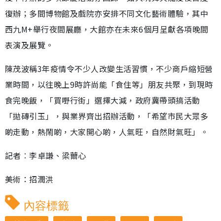
復辦；多間博物館及戲院亦安排不同文化藝術體驗，其中
西九M+舉行夜間展廳，大館亦在未來6個月呈獻各項晚間
表演及展覽。
陳茂波稱3年疫情令不少人改變生活習慣，不少商戶縮短營
業時間，以往晚上9時許尚能「食住等」朋友共聚，到現時
食完晚飯，「買嘢行街」選擇大減，政府冀帶頭搞活動
「拋磚引玉」，與業界齊出招辦活動，「希望市民大眾多
啲走動，熱鬧啲，大家開心啲，人氣旺，自然財氣旺」。
記者︰李卓謙、梁薾心
美術：招潤洪
內容標籤