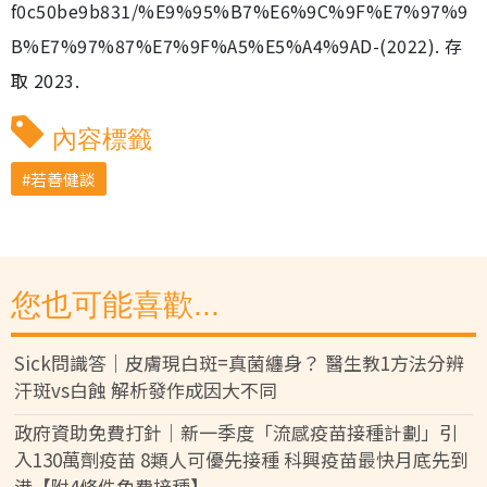
f0c50be9b831/%E9%95%B7%E6%9C%9F%E7%97%9
B%E7%97%87%E7%9F%A5%E5%A4%9AD-(2022). 存
取 2023.
內容標籤
若善健談
您也可能喜歡...
Sick問識答｜皮膚現白斑=真菌纏身？ 醫生教1方法分辨
汗斑vs白蝕 解析發作成因大不同
政府資助免費打針｜新一季度「流感疫苗接種計劃」引
入130萬劑疫苗 8類人可優先接種 科興疫苗最快月底先到
港【附4條件免費接種】