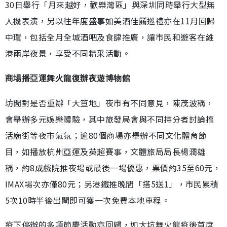
30日舉行「月來越好，歡樂灣區」與深圳同時舉行大型無
人機表演，另以往年度盛事如美酒佳餚巡禮亦在11月回歸
中環，包括全月全城酒吧及食肆推廣，讓市民和遊客在維
港兩岸夜景，享受不同精采活動。
商場播亞運舞火龍復辦夜遊博物館
坊間對是否重辦「大笪地」夜市有不同意見，陳茂波稱，
會舉辦多元娛樂體驗，其中旅發局會與不同持分者討論搞
活廟街等夜市氣氛；逾80個商場亦舉辦不同文化體育節
目，如播放杭州亞運及英超賽事，文體旅局局長楊潤雄
稱，約8成戲院推夜場或最後一場優惠，票價約35至60元，
IMAX場次亦僅80元；另港鐵推晚間「搭5送1」，市民累積
5次10時半後出閘即可獲一次免費本地車程。
疫下停辦的多項節慶活動亦回歸，如大坑舞火龍疫後首度