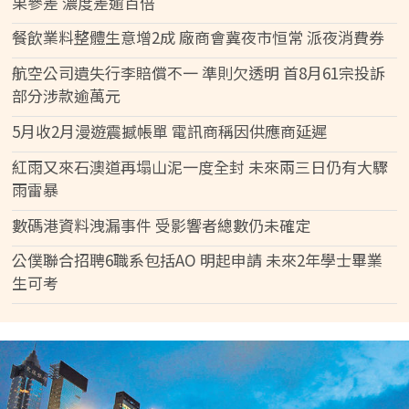
果參差 濃度差逾百倍
餐飲業料整體生意增2成 廠商會冀夜市恒常 派夜消費券
航空公司遺失行李賠償不一 準則欠透明 首8月61宗投訴
部分涉款逾萬元
5月收2月漫遊震撼帳單 電訊商稱因供應商延遲
紅雨又來石澳道再塌山泥一度全封 未來兩三日仍有大驟
雨雷暴
數碼港資料洩漏事件 受影響者總數仍未確定
公僕聯合招聘6職系包括AO 明起申請 未來2年學士畢業
生可考