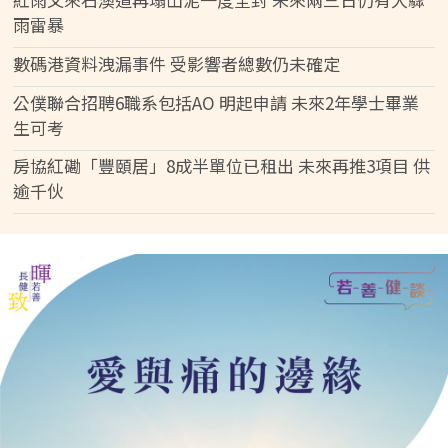
雨雷暴
數碼港資料洩漏事件 受影響者總數仍未確定
公僕聯合招聘6職系包括AO 明起申請 未來2年學士畢業
生可考
房協紅磡「豐頤居」8成半單位已租出 未來再推3項目 供
逾千伙