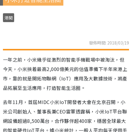
港聞
發佈時間: 2018/03/19
一年之前，小米幾乎從激烈的智能手機戰場中被淘汰，但
今天，小米挾着最高2,000億美元的估值準備下半年來港上
市，靠的就是開拓物聯網（IoT）應用及大數據技術，將產
品拓展至生活應用，打造智能生活圈。
去年11月，首屆MIDC小米IoT開發者大會在北京召開，小
米公司創始人、董事長兼CEO雷軍透露稱，小米IoT平台聯
網設備超過8,500萬台，合作夥伴超400家，穩居全球最大
的智能硬件IoT平台。據小米統計，一般人平均每天使用手