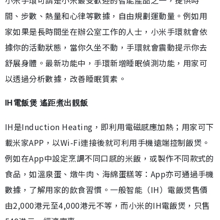
小米手環可謂是小米最受歡迎的智能產品之一，提供時
間、步數、熱量和心律等數據，自由規劃運動量。例如用
家如果是長時間坐在辦公室工作的人士，小米手環就會依
據你的活動狀態，當你久坐不動，手環就會震動提示你去
舒展身體。最新功能中，手環新增睡眠偵測功能，用家可
以透過分析數據，改善睡眠質素。
IH電飯煲 遙距煮出靚飯
IH是Induction Heating，即利用電磁感應加熱；用家可下
載米家APP，以Wi-Fi連接後就可利用手機遠端控制飯煲。
例如在App中設定烹調不同口感的米飯，或製作不同款式的
食品，如溫泉蛋、燉牛肉、海綿蛋糕等：App亦可通過手機
數據，了解用家的飲食習慣。一般智能（IH）電飯煲售價
由2,000港元至4,000港元不等，而小米的IH電飯煲，只售