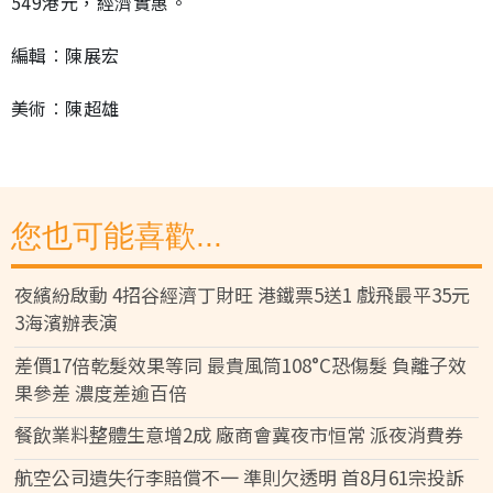
549港元，經濟實惠。
編輯︰陳展宏
美術︰陳超雄
您也可能喜歡...
夜繽紛啟動 4招谷經濟丁財旺 港鐵票5送1 戲飛最平35元
3海濱辦表演
差價17倍乾髮效果等同 最貴風筒108°C恐傷髮 負離子效
果參差 濃度差逾百倍
餐飲業料整體生意增2成 廠商會冀夜市恒常 派夜消費券
航空公司遺失行李賠償不一 準則欠透明 首8月61宗投訴