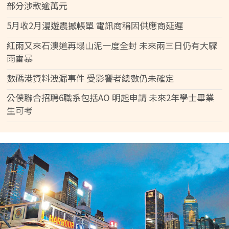
部分涉款逾萬元
5月收2月漫遊震撼帳單 電訊商稱因供應商延遲
紅雨又來石澳道再塌山泥一度全封 未來兩三日仍有大驟
雨雷暴
數碼港資料洩漏事件 受影響者總數仍未確定
公僕聯合招聘6職系包括AO 明起申請 未來2年學士畢業
生可考