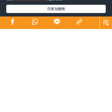
夜間市集及優惠，戲院夜場最平35元，多個博物館開放至
同意及關閉
晚上10時，大坑舞火龍以至國慶煙花等節日慶祝復辦；港
鐵推晚間「搭5送1」。財政司司長陳茂波期望，「人氣
旺，自然財氣旺」。
「香港夜繽紛」活動分4方面，其中發展局聯同不同機構，
由本月底起至11月底，逢周末在觀塘、灣仔及西環海濱舉
行一系列免費活動，如音樂及無人機表演，以至電影放
映、工作坊及零售攤位等。發展局局長甯漢豪稱，將趁中
秋國慶舉行頭炮活動，灣仔海濱有傷健共融及懷舊工藝主
題活動，亦有「大月亮」供市民打卡。中環海濱亦於本月
30日舉行「月來越好，歡樂灣區」與深圳同時舉行大型無
人機表演，另以往年度盛事如美酒佳餚巡禮亦在11月回歸
中環，包括全月全城酒吧及食肆推廣，讓市民和遊客在維