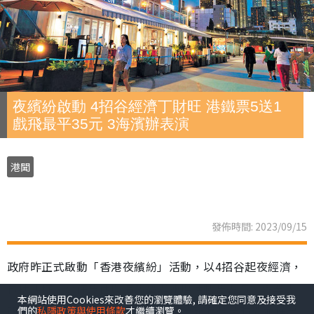
夜繽紛啟動 4招谷經濟丁財旺 港鐵票5送1
戲飛最平35元 3海濱辦表演
港聞
發佈時間: 2023/09/15
政府昨正式啟動「香港夜繽紛」活動，以4招谷起夜經濟，
包括觀塘、灣仔及西環海濱舉辦連場活動及表演，與業界
本網站使用Cookies來改善您的瀏覽體驗, 請確定您同意及接受我
研搞旺廟街等夜市；逾80商場將配合延長營業時間並推出
們的
私隱政策與使用條款
才繼續瀏覽。