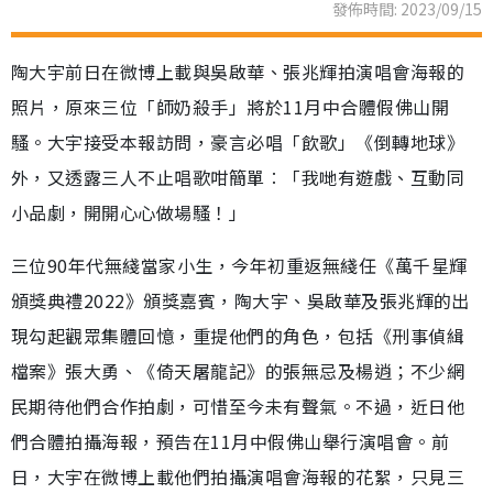
發佈時間: 2023/09/15
陶大宇前日在微博上載與吳啟華、張兆輝拍演唱會海報的
照片，原來三位「師奶殺手」將於11月中合體假佛山開
騷。大宇接受本報訪問，豪言必唱「飲歌」《倒轉地球》
外，又透露三人不止唱歌咁簡單︰「我哋有遊戲、互動同
小品劇，開開心心做場騷！」
三位90年代無綫當家小生，今年初重返無綫任《萬千星輝
頒獎典禮2022》頒獎嘉賓，陶大宇、吳啟華及張兆輝的出
現勾起觀眾集體回憶，重提他們的角色，包括《刑事偵緝
檔案》張大勇、《倚天屠龍記》的張無忌及楊逍；不少網
民期待他們合作拍劇，可惜至今未有聲氣。不過，近日他
們合體拍攝海報，預告在11月中假佛山舉行演唱會。前
日，大宇在微博上載他們拍攝演唱會海報的花絮，只見三