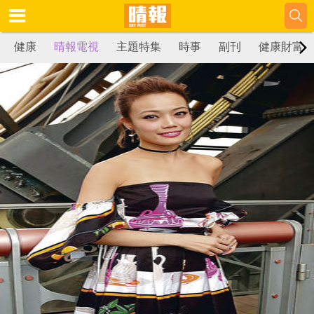
健康
晴報電視
主題特集
時事
副刊
健康財富