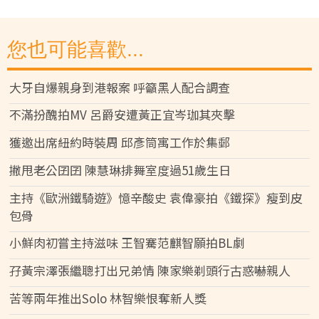
您也可能喜歡...
大牙自爆親身到港報案 呼籲黑人配合調查
不滿扮醜拍MV 呂爵安遭黃正宜岑珈其夾擊
獲邀出席紐約時裝周 邱彥筒寓工作於集郵
撇甩老公囝囝 陳慧琳排舞室度過51歲生日
主持《歐洲鐵騎遊》憶辛酸史 袁偉豪拍《鐵探》瘦到皮
包骨
小鮮肉初嘗主持滋味 王智騫范麒智願拍BL劇
孖黃宗澤張繼聰打出兄弟情 陳家樂剃頭行古惑嚇親人
苦等兩年推出Solo 林智樂恨奪新人獎