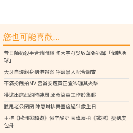
您也可能喜歡...
昔日師奶殺手合體開騷 陶大宇孖吳啟華張兆輝「倒轉地
球」
大牙自爆親身到港報案 呼籲黑人配合調查
不滿扮醜拍MV 呂爵安遭黃正宜岑珈其夾擊
獲邀出席紐約時裝周 邱彥筒寓工作於集郵
撇甩老公囝囝 陳慧琳排舞室度過51歲生日
主持《歐洲鐵騎遊》憶辛酸史 袁偉豪拍《鐵探》瘦到皮
包骨