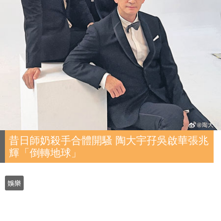
昔日師奶殺手合體開騷 陶大宇孖吳啟華張兆
輝「倒轉地球」
娛樂