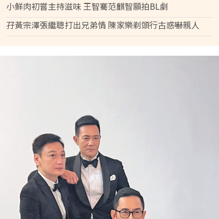
小鮮肉初嘗主持滋味 王智騫范麒智願拍BL劇
孖黃宗澤張繼聰打出兄弟情 陳家樂剃頭行古惑嚇親人