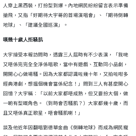
人穿上黑西裝，打扮型到爆。內地網民紛紛留言表示準備
搶飛，又指「好期待大宇哥的首場演唱會」、「期待倒轉
地球」、「建議全國巡演」。
嘆幾十歲人拒騷肌
大宇接受本報訪問時，透露三人屆時有不少表演，「我哋
又唔係完完全全淨係唱歌，當中有遊戲、互動同小品劇，
開開心心做場騷。因為大家都認識咗幾十年，又拍咗咁多
經典港劇，想搵個機會當係紀念！」問到三人有甚麼開心
回憶？大宇稱︰「以前大家都唔成熟，但又要扮大個，做
一啲有型嘅角色。（到時會否騷肌？）大家都幾十歲，而
且又唔係真正歌星，唔會騷肌喇！」
談及他近年因翻唱劉德華金曲《倒轉地球》而成為網民寵