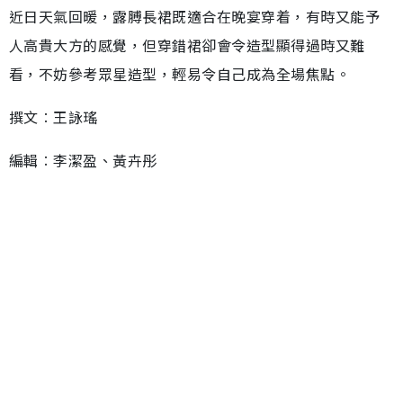
近日天氣回暖，露膊長裙既適合在晚宴穿着，有時又能予
人高貴大方的感覺，但穿錯裙卻會令造型顯得過時又難
看，不妨參考眾星造型，輕易令自己成為全場焦點。
撰文︰王詠瑤
編輯︰李潔盈、黃卉彤