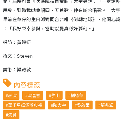
兒，屆時可會再次演繹這首金曲？大宇笑說︰「一定走唔
甩啦，到時我哋會唱四、五首歌，仲有啲合唱歌。」大宇
早前在華仔的生日派對同台合唱《倒轉地球》，他開心說
︰「我好榮幸參與，當時感覺真係好夢幻。」
採訪︰黃曉妍
撰文︰Steven
美術︰梁政敏
內容標籤
表演
演唱會
佛山
劉德華
萬千星輝頒獎典禮
陶大宇
吳啟華
張兆輝
演員