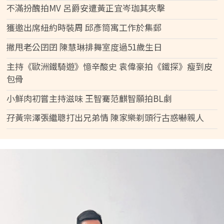
不滿扮醜拍MV 呂爵安遭黃正宜岑珈其夾擊
獲邀出席紐約時裝周 邱彥筒寓工作於集郵
撇甩老公囝囝 陳慧琳排舞室度過51歲生日
主持《歐洲鐵騎遊》憶辛酸史 袁偉豪拍《鐵探》瘦到皮
包骨
小鮮肉初嘗主持滋味 王智騫范麒智願拍BL劇
孖黃宗澤張繼聰打出兄弟情 陳家樂剃頭行古惑嚇親人