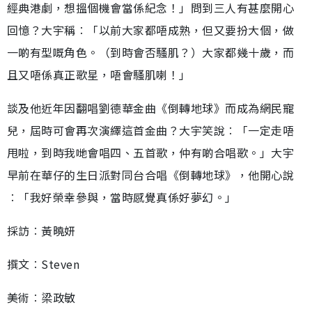
經典港劇，想搵個機會當係紀念！」問到三人有甚麼開心
回憶？大宇稱︰「以前大家都唔成熟，但又要扮大個，做
一啲有型嘅角色。（到時會否騷肌？）大家都幾十歲，而
且又唔係真正歌星，唔會騷肌喇！」
談及他近年因翻唱劉德華金曲《倒轉地球》而成為網民寵
兒，屆時可會再次演繹這首金曲？大宇笑說︰「一定走唔
甩啦，到時我哋會唱四、五首歌，仲有啲合唱歌。」大宇
早前在華仔的生日派對同台合唱《倒轉地球》，他開心說
︰「我好榮幸參與，當時感覺真係好夢幻。」
採訪︰黃曉妍
撰文︰Steven
美術︰梁政敏