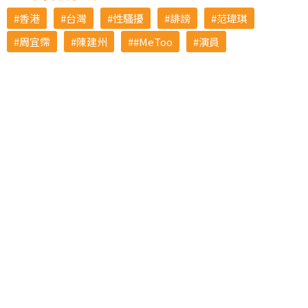
香港
台灣
性騷擾
誹謗
范瑋琪
周宜霈
陳建州
#MeToo
演員