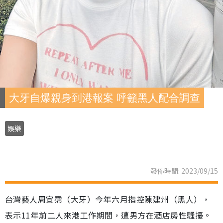
大牙自爆親身到港報案 呼籲黑人配合調查
娛樂
發佈時間: 2023/09/15
台灣藝人周宜霈（大牙）今年六月指控陳建州（黑人），
表示11年前二人來港工作期間，遭男方在酒店房性騷擾。