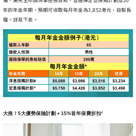
備，吳先生申請保單逆按貸款，並選擇定息按揭計劃及20
年的年金年期，預期可收取每月年金為3,852港元，自製長
糧。詳見下表。
大推！5大優勢保險計劃＋15%首年保費折扣²