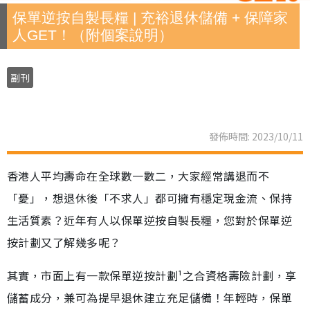
保單逆按自製長糧 | 充裕退休儲備 + 保障家
人GET！（附個案說明）
副刊
發佈時間: 2023/10/11
香港人平均壽命在全球數一數二，大家經常講退而不
「憂」，想退休後「不求人」都可擁有穩定現金流、保持
生活質素？近年有人以保單逆按自製長糧，您對於保單逆
按計劃又了解幾多呢？
其實，市面上有一款保單逆按計劃¹之合資格壽險計劃，享
儲蓄成分，兼可為提早退休建立充足儲備！年輕時，保單