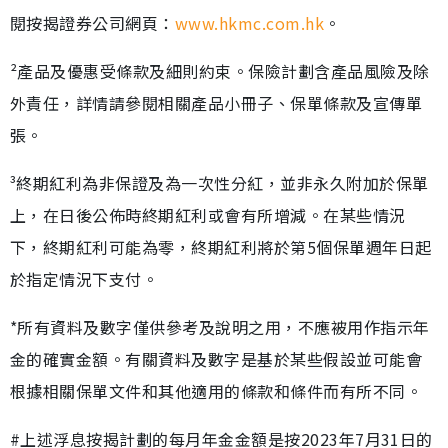
閱按揭證券公司網頁：
www.hkmc.com.hk
。
²產品及優惠受條款及細則約束。保險計劃含產品風險及除
外責任，詳情請參閱相關產品小冊子、保單條款及宣傳單
張。
³終期紅利為非保證及為一次性分紅，並非永久附加於保單
上，在日後公佈時終期紅利或會有所增減。在某些情況
下，終期紅利可能為零，終期紅利將於第5個保單週年日起
於指定情況下支付。
*所有資料及數字僅供參考及說明之用，不應被用作指示年
金的確實金額。有關資料及數字是基於某些假設並可能會
根據相關保單文件和其他適用的條款和條件而有所不同。
#上述浮息按揭計劃的每月年金金額是按2023年7月31日的