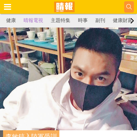
健康
晴報電視
主題特集
時事
副刊
健康財富
李敏鎬入陸軍受訓