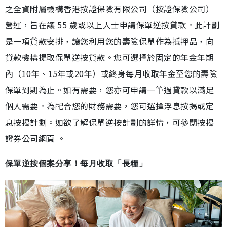
之全資附屬機構香港按證保險有限公司（按證保險公司）
營運，旨在讓 55 歲或以上人士申請保單逆按貸款。此計劃
是一項貸款安排，讓您利用您的壽險保單作為抵押品，向
貸款機構提取保單逆按貸款。您可選擇於固定的年金年期
內（10年、15年或20年）或終身每月收取年金至您的壽險
保單到期為止。如有需要，您亦可申請一筆過貸款以滿足
個人需要。為配合您的財務需要，您可選擇浮息按揭或定
息按揭計劃。如欲了解保單逆按計劃的詳情，可參閱按揭
證券公司網頁 。
保單逆按個案分享！每月收取「長糧」