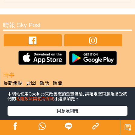
晴報 Sky Post
時事
最新焦點
要聞
熱話
暖聞
娛樂
本網站使用Cookies來改善您的瀏覽體驗, 請確定您同意及接受我
們的
私隱政策與使用條款
才繼續瀏覽。
最新焦點
同意及關閉
健康
最新焦點
飲食及運動
生活健康
中醫養生
腫瘤及癌症
心臟健康
腸胃保健
兒科百問
女性疾病
老人病
皮膚護理
更多專題