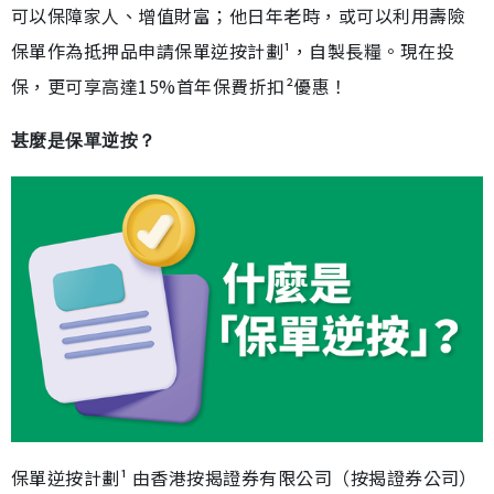
可以保障家人、增值財富；他日年老時，或可以利用壽險
保單作為抵押品申請保單逆按計劃¹，自製長糧。現在投
保，更可享高達15%首年保費折扣²優惠！
甚麼是保單逆按？
保單逆按計劃¹ 由香港按揭證券有限公司（按揭證券公司）