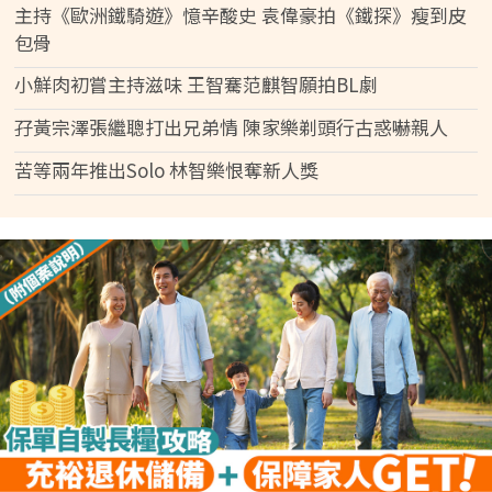
主持《歐洲鐵騎遊》憶辛酸史 袁偉豪拍《鐵探》瘦到皮
包骨
小鮮肉初嘗主持滋味 王智騫范麒智願拍BL劇
孖黃宗澤張繼聰打出兄弟情 陳家樂剃頭行古惑嚇親人
苦等兩年推出Solo 林智樂恨奪新人獎