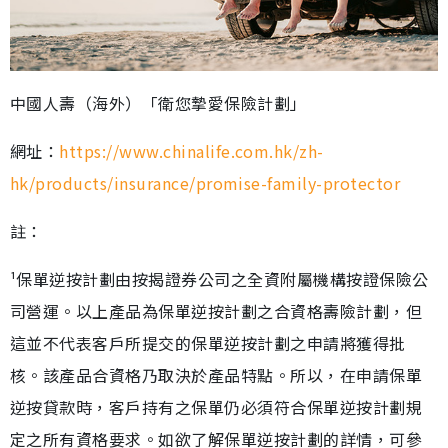
中國人壽（海外）「衛您摯愛保險計劃」
網址：
https://www.chinalife.com.hk/zh-
hk/products/insurance/promise-family-protector
註：
¹保單逆按計劃由按揭證券公司之全資附屬機構按證保險公
司營運。以上產品為保單逆按計劃之合資格壽險計劃，但
這並不代表客戶所提交的保單逆按計劃之申請將獲得批
核。該產品合資格乃取決於產品特點。所以，在申請保單
逆按貸款時，客戶持有之保單仍必須符合保單逆按計劃規
定之所有資格要求。如欲了解保單逆按計劃的詳情，可參