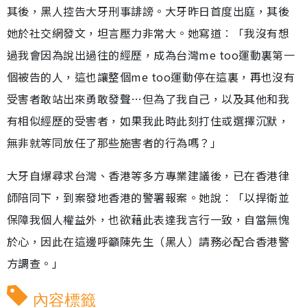
其後，黑人控告大牙刑事誹謗。大牙昨日首度出庭，其後
她於社交網發文，坦言壓力非常大。她寫道︰「我沒有想
過我會因為說出過往的經歷，成為台灣me too運動裏第一
個被告的人，這也讓整個me too運動停在這裏，再也沒有
受害者敢站出來勇敢發聲…但為了我自己，以及其他和我
有相似經歷的受害者，如果我此時此刻打住或選擇沉默，
無非就等同放任了那些施害者的行為嗎？」
大牙自爆尋求台灣、香港等多方專業建議後，已在香港律
師陪同下，到案發地香港的警署報案。她說︰「以捍衛並
保障我個人權益外，也欲藉此表達我言行一致，自當無愧
於心，因此在這邊呼籲陳先生（黑人）請務必配合香港警
方調查。」
內容標籤