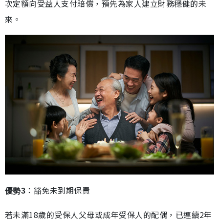
次定額向受益人支付賠償，預先為家人建立財務穩健的未
來。
：豁免未到期保費
優勢3
若未滿18歲的受保人父母或成年受保人的配偶，已連續2年