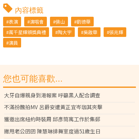
內容標籤
表演
演唱會
佛山
劉德華
萬千星輝頒獎典禮
陶大宇
吳啟華
張兆輝
演員
您也可能喜歡...
大牙自爆親身到港報案 呼籲黑人配合調查
不滿扮醜拍MV 呂爵安遭黃正宜岑珈其夾擊
獲邀出席紐約時裝周 邱彥筒寓工作於集郵
撇甩老公囝囝 陳慧琳排舞室度過51歲生日