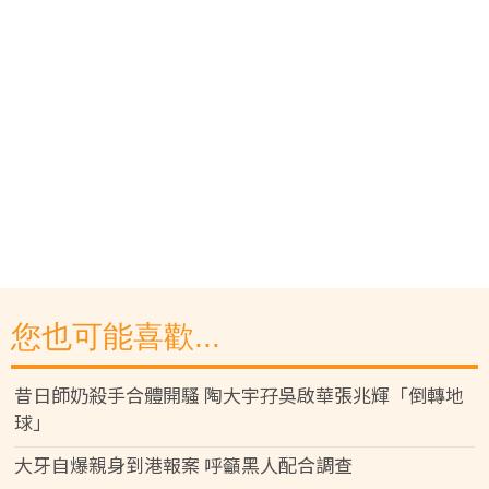
您也可能喜歡...
昔日師奶殺手合體開騷 陶大宇孖吳啟華張兆輝「倒轉地
球」
大牙自爆親身到港報案 呼籲黑人配合調查