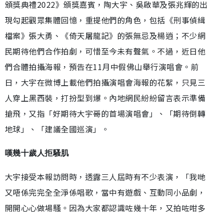
頒獎典禮2022》頒獎嘉賓，陶大宇、吳啟華及張兆輝的出
現勾起觀眾集體回憶，重提他們的角色，包括《刑事偵緝
檔案》張大勇、《倚天屠龍記》的張無忌及楊逍；不少網
民期待他們合作拍劇，可惜至今未有聲氣。不過，近日他
們合體拍攝海報，預告在11月中假佛山舉行演唱會。前
日，大宇在微博上載他們拍攝演唱會海報的花絮，只見三
人穿上黑西裝，打扮型到爆。內地網民紛紛留言表示準備
搶飛，又指「好期待大宇哥的首場演唱會」、「期待倒轉
地球」、「建議全國巡演」。
嘆幾十歲人拒騷肌
大宇接受本報訪問時，透露三人屆時有不少表演，「我哋
又唔係完完全全淨係唱歌，當中有遊戲、互動同小品劇，
開開心心做場騷。因為大家都認識咗幾十年，又拍咗咁多