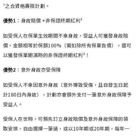
¹之合資格壽險計劃。
：身故賠償 +非保證終期紅利³
優勢1
如受保人在保單生效期間不幸身故，受益人可獲發身故賠
償，金額相等於保額100%（需扣除所有保單負債），還可
以獲發保單期滿時的非保證終期紅利³！
：意外身故亦受保障
優勢2
如受保人不幸因意外身故（意外導致受傷，且自發生日起
計180日內身故），計劃亦會額外支付一筆意外身故保障予
受益人。
受保人在世時，可預先訂立身故賠償及意外身故保障的領
取安排，自由選擇一筆過，或以10年期或20年期，每年一