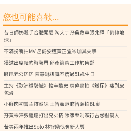
您也可能喜歡...
昔日師奶殺手合體開騷 陶大宇孖吳啟華張兆輝「倒轉地
球」
不滿扮醜拍MV 呂爵安遭黃正宜岑珈其夾擊
獲邀出席紐約時裝周 邱彥筒寓工作於集郵
撇甩老公囝囝 陳慧琳排舞室度過51歲生日
主持《歐洲鐵騎遊》憶辛酸史 袁偉豪拍《鐵探》瘦到皮
包骨
小鮮肉初嘗主持滋味 王智騫范麒智願拍BL劇
孖黃宗澤張繼聰打出兄弟情 陳家樂剃頭行古惑嚇親人
苦等兩年推出Solo 林智樂恨奪新人獎