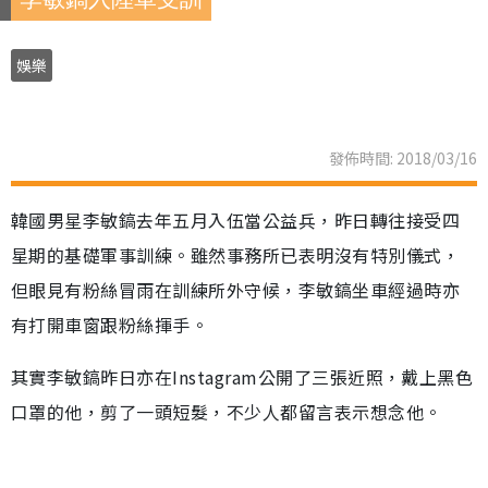
娛樂
發佈時間: 2018/03/16
韓國男星李敏鎬去年五月入伍當公益兵，昨日轉往接受四
星期的基礎軍事訓練。雖然事務所已表明沒有特別儀式，
但眼見有粉絲冒雨在訓練所外守候，李敏鎬坐車經過時亦
有打開車窗跟粉絲揮手。
其實李敏鎬昨日亦在Instagram公開了三張近照，戴上黑色
口罩的他，剪了一頭短髮，不少人都留言表示想念他。