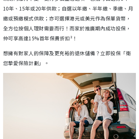
10年、15年或20年供款；自選以年繳、半年繳、季繳、月
繳或預繳模式供款；亦可選擇港元或美元作為保單貨幣，
全方位按個人理財需要而行！而家於推廣期內成功投保，
仲可享高達15%首年保費折扣²！
想擁有對家人的保障及更充裕的退休儲備？立即投保「衛
您摯愛保險計劃」。