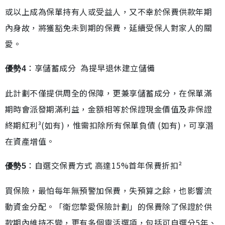
或以上成為保單持有人或受益人，又不幸於保費供款年期
內身故，將獲豁免未到期的保費，延續受保人對家人的關
愛。
：享儲蓄成分 為提早退休建立儲備
優勢4
此計劃不僅提供周全的保障，更兼享儲蓄成分，在保單滿
期時會派發期滿利益，金額相等於保證現金價值及非保證
終期紅利³(如有)，惟需扣除所有保單負債 (如有)，可享潛
在資產增值。
：自選交保費方式 高達15%首年保費折扣²
優勢5
買保險，最怕每年無預警加保費，失預算之餘，也影響流
動資金分配。「衛您摯愛保險計劃」的保費除了保證於供
款期內維持不變，更有多個靈活選項，包括可自選分5年、