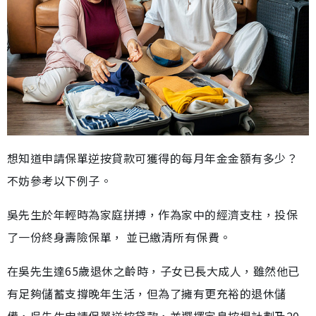
想知道申請保單逆按貸款可獲得的每月年金金額有多少？
不妨參考以下例子。
吳先生於年輕時為家庭拼搏，作為家中的經濟支柱，投保
了一份終身壽險保單， 並已繳清所有保費。
在吳先生達65歲退休之齡時，子女已長大成人，雖然他已
有足夠儲蓄支撐晚年生活，但為了擁有更充裕的退休儲