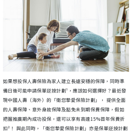
如果想投保人壽保險為家人建立長遠安穩的保障，同時準
備日後可能申請保單逆按計劃¹，應該如何選擇好？最近發
現中國人壽（海外）的「衛您摯愛保險計劃」， 提供全面
的人壽保障、意外身故保障及豁免未到期保費保障，假如
把握推廣期內成功投保，還可以享有高達15%首年保費折
扣²！ 與此同時，「衛您摯愛保險計劃」亦是保單逆按計劃