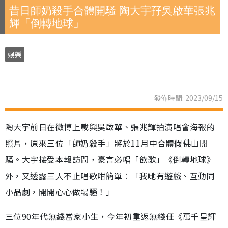
昔日師奶殺手合體開騷 陶大宇孖吳啟華張兆
輝「倒轉地球」
娛樂
發佈時間: 2023/09/15
陶大宇前日在微博上載與吳啟華、張兆輝拍演唱會海報的
照片，原來三位「師奶殺手」將於11月中合體假佛山開
騷。大宇接受本報訪問，豪言必唱「飲歌」《倒轉地球》
外，又透露三人不止唱歌咁簡單︰「我哋有遊戲、互動同
小品劇，開開心心做場騷！」
三位90年代無綫當家小生，今年初重返無綫任《萬千星輝