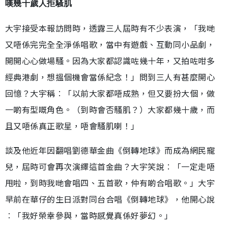
嘆幾十歲人拒騷肌
大宇接受本報訪問時，透露三人屆時有不少表演，「我哋
又唔係完完全全淨係唱歌，當中有遊戲、互動同小品劇，
開開心心做場騷。因為大家都認識咗幾十年，又拍咗咁多
經典港劇，想搵個機會當係紀念！」問到三人有甚麼開心
回憶？大宇稱︰「以前大家都唔成熟，但又要扮大個，做
一啲有型嘅角色。（到時會否騷肌？）大家都幾十歲，而
且又唔係真正歌星，唔會騷肌喇！」
談及他近年因翻唱劉德華金曲《倒轉地球》而成為網民寵
兒，屆時可會再次演繹這首金曲？大宇笑說︰「一定走唔
甩啦，到時我哋會唱四、五首歌，仲有啲合唱歌。」大宇
早前在華仔的生日派對同台合唱《倒轉地球》，他開心說
︰「我好榮幸參與，當時感覺真係好夢幻。」