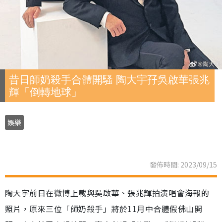
昔日師奶殺手合體開騷 陶大宇孖吳啟華張兆
輝「倒轉地球」
娛樂
發佈時間: 2023/09/15
陶大宇前日在微博上載與吳啟華、張兆輝拍演唱會海報的
照片，原來三位「師奶殺手」將於11月中合體假佛山開