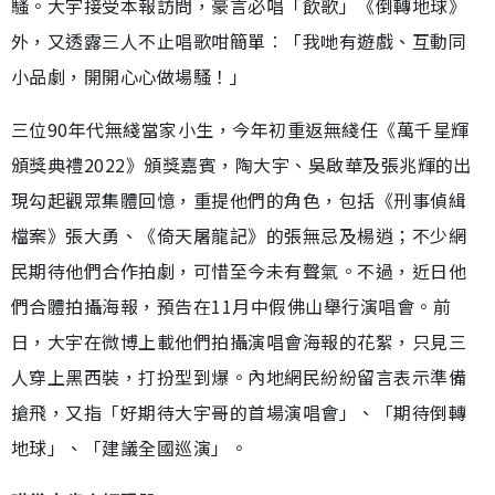
騷。大宇接受本報訪問，豪言必唱「飲歌」《倒轉地球》
外，又透露三人不止唱歌咁簡單︰「我哋有遊戲、互動同
小品劇，開開心心做場騷！」
三位90年代無綫當家小生，今年初重返無綫任《萬千星輝
頒獎典禮2022》頒獎嘉賓，陶大宇、吳啟華及張兆輝的出
現勾起觀眾集體回憶，重提他們的角色，包括《刑事偵緝
檔案》張大勇、《倚天屠龍記》的張無忌及楊逍；不少網
民期待他們合作拍劇，可惜至今未有聲氣。不過，近日他
們合體拍攝海報，預告在11月中假佛山舉行演唱會。前
日，大宇在微博上載他們拍攝演唱會海報的花絮，只見三
人穿上黑西裝，打扮型到爆。內地網民紛紛留言表示準備
搶飛，又指「好期待大宇哥的首場演唱會」、「期待倒轉
地球」、「建議全國巡演」。