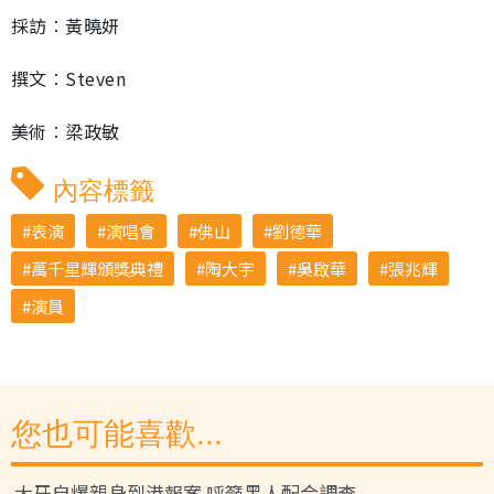
採訪︰黃曉妍
撰文︰Steven
美術︰梁政敏
內容標籤
表演
演唱會
佛山
劉德華
萬千星輝頒獎典禮
陶大宇
吳啟華
張兆輝
演員
您也可能喜歡...
大牙自爆親身到港報案 呼籲黑人配合調查