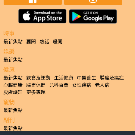
時事
最新焦點
要聞
熱話
暖聞
娛樂
最新焦點
健康
最新焦點
飲食及運動
生活健康
中醫養生
腫瘤及癌症
心臟健康
腸胃保健
兒科百問
女性疾病
老人病
皮膚護理
更多專題
寵物
最新焦點
副刊
最新焦點