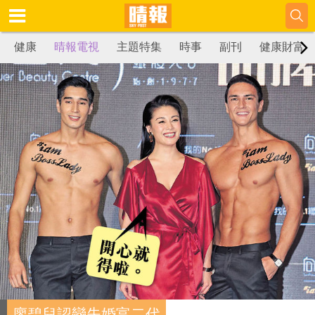
健康
晴報電視
主題特集
時事
副刊
健康財富
廖碧兒認戀失婚富二代