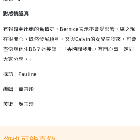
對感情認真
有報道翻出她的舊情史，Bernice表示不會受影響，總之現
在很開心。既然發展順利，又與Calvin的女兒夾得來，可會
盡快與他生BB？她笑謂︰「畀時間我哋，有開心事一定同
大家分享。」
採訪︰Pauline
編輯︰黃卉彤
美術︰顏玉玲