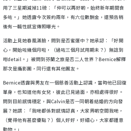
用了三星期減掉11磅︰「仲可以再好啲，始終新年期間食
多咗。」她透露今次簽約兩年，有六位數酬金，還預告稍
後有一輯性感宣傳照曝光。
活動上見她春風滿臉，問到是否蜜運中？她承認︰「好開
心，開始咗幾個月啦，（過咗三個月試用期未？）無諗到
咁detail。」被問到芬蘭之旅是否二人世界？Bernice解釋
那次是攝影團，同行還有其他團友。
Bernice透露與男友在一個慈善活動上認識，當時他已回復
單身，也知道他有女兒，彼此已見過面，亦相處得很好。
問到目前感情穩定，與Calvin是否一同朝着結婚的方向發
展？她謂︰「我哋都係對感情認真，大家畀啲空間我哋，
（覺得他有甚麼優點？）個人好好，好細心，大家都鍾意
動物。」