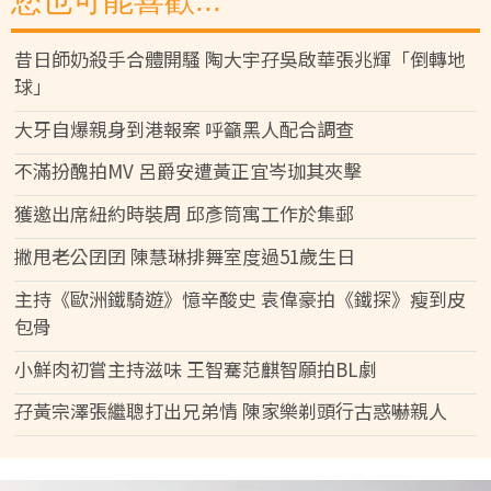
您也可能喜歡...
昔日師奶殺手合體開騷 陶大宇孖吳啟華張兆輝「倒轉地
球」
大牙自爆親身到港報案 呼籲黑人配合調查
不滿扮醜拍MV 呂爵安遭黃正宜岑珈其夾擊
獲邀出席紐約時裝周 邱彥筒寓工作於集郵
撇甩老公囝囝 陳慧琳排舞室度過51歲生日
主持《歐洲鐵騎遊》憶辛酸史 袁偉豪拍《鐵探》瘦到皮
包骨
小鮮肉初嘗主持滋味 王智騫范麒智願拍BL劇
孖黃宗澤張繼聰打出兄弟情 陳家樂剃頭行古惑嚇親人