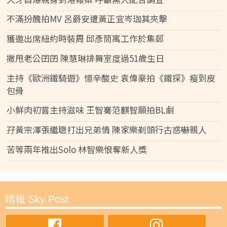
不滿扮醜拍MV 呂爵安遭黃正宜岑珈其夾擊
獲邀出席紐約時裝周 邱彥筒寓工作於集郵
撇甩老公囝囝 陳慧琳排舞室度過51歲生日
主持《歐洲鐵騎遊》憶辛酸史 袁偉豪拍《鐵探》瘦到皮
包骨
小鮮肉初嘗主持滋味 王智騫范麒智願拍BL劇
孖黃宗澤張繼聰打出兄弟情 陳家樂剃頭行古惑嚇親人
苦等兩年推出Solo 林智樂恨奪新人獎
晴報 Sky Post