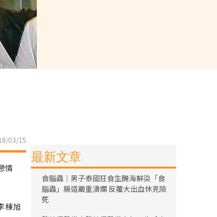
8/03/15
最新文章
戀情
食腦蟲｜男子泰國狂食生醃海鮮染「食
腦蟲」腸道嚴重潰爛 反覆大出血休克險
死
李棟旭