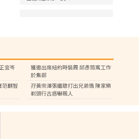
黃正宜岑
獲邀出席紐約時裝周 邱彥筒寓工作
於集郵
騫范麒智
孖黃宗澤張繼聰打出兄弟情 陳家樂
剃頭行古惑嚇親人