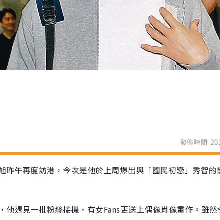
發佈時間: 201
旭昨午再度訪港，今次是他於上周爆出與「國民初戀」秀智的
他遇見一批粉絲接機，有女Fans更送上偶像肖像畫作。雖然