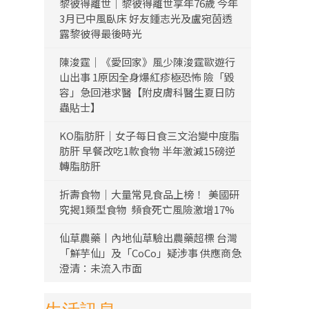
黎彼得離世｜黎彼得離世享年76歲 今年
3月已中風臥床 好友鍾志光及盧宛茵透
露黎彼得最後時光
陳浚霆｜《愛回家》風少陳浚霆歐遊行
山出事 1原因全身爆紅疹極恐怖 險「毀
容」急回港求醫【附皮膚科醫生夏日防
蟲貼士】
KO脂肪肝｜女子每日食三文治變中度脂
肪肝 早餐改吃1款食物 半年激減15磅逆
轉脂肪肝
折壽食物｜大量常見食品上榜！ 美國研
究揭1類型食物 頻食死亡風險激增17%
仙草農藥丨內地仙草驗出農藥超標 台灣
「鮮芋仙」及「CoCo」疑涉事 供應商急
澄清：未流入市面