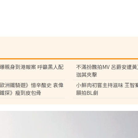
爆親身到港報案 呼籲黑人配
不滿扮醜拍MV 呂爵安遭
珈其夾擊
歐洲鐵騎遊》憶辛酸史 袁偉
小鮮肉初嘗主持滋味 王智
鐵探》瘦到皮包骨
願拍BL劇