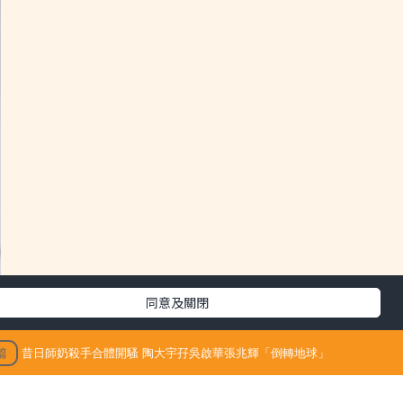
同意及關閉
篇
昔日師奶殺手合體開騷 陶大宇孖吳啟華張兆輝「倒轉地球」