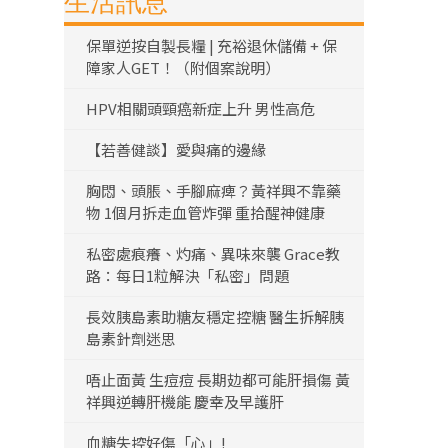
生活訊息
保單逆按自製長糧 | 充裕退休儲備 + 保
障家人GET！（附個案說明）
HPV相關頭頸癌新症上升 男性高危
【若善健談】愛與痛的邊緣
胸悶、頭脹、手腳麻痺？黃祥興不靠藥
物 1個月拆走血管炸彈 重拾醒神健康
私密處痕癢、灼痛、異味來襲 Grace教
路：每日1粒解決「私密」問題
長效胰島素助糖友穩定控糖 醫生拆解胰
島素針劑迷思
唔止面黃 生痘痘 長期攰都可能肝損傷 黃
祥興逆轉肝機能 慶幸及早護肝
血糖失控好傷「心」!