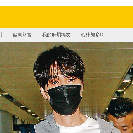
刊
健康財富
我的麻煩糖友
心律知多D