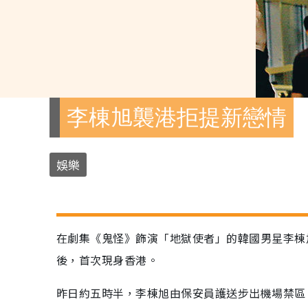
李棟旭襲港拒提新戀情
娛樂
在劇集《鬼怪》飾演「地獄使者」的韓國男星李棟
後，首次現身香港。
昨日約五時半，李棟旭由保安員護送步出機場禁區，