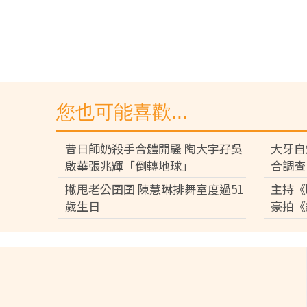
您也可能喜歡...
昔日師奶殺手合體開騷 陶大宇孖吳
大牙自
啟華張兆輝「倒轉地球」
合調查
撇甩老公囝囝 陳慧琳排舞室度過51
主持《
歲生日
豪拍《