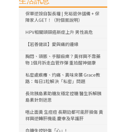
生活訊息
保單逆按自製長糧 | 充裕退休儲備 + 保
障家人GET！（附個案說明）
HPV相關頭頸癌新症上升 男性高危
【若善健談】愛與痛的邊緣
胸悶、頭脹、手腳麻痺？黃祥興不靠藥
物 1個月拆走血管炸彈 重拾醒神健康
私密處痕癢、灼痛、異味來襲 Grace教
路：每日1粒解決「私密」問題
長效胰島素助糖友穩定控糖 醫生拆解胰
島素針劑迷思
唔止面黃 生痘痘 長期攰都可能肝損傷 黃
祥興逆轉肝機能 慶幸及早護肝
血糖失控好傷「心」!