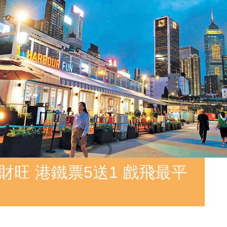
財旺 港鐵票5送1 戲飛最平