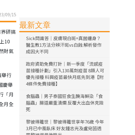
3/09/15
最新文章
業界研搞
Sick問識答｜皮膚現白斑=真菌纏身？
上10
醫生教1方法分辨汗斑vs白蝕 解析發作
然財氣
成因大不同
政府資助免費打針｜新一季度「流感疫
苗接種計劃」引入130萬劑疫苗 8類人可
濱舉行
優先接種 科興疫苗最快月底先到港【附
4條件免費接種】
國慶舉
行「月
食腦蟲｜男子泰國狂食生醃海鮮染「食
腦蟲」腸道嚴重潰爛 反覆大出血休克險
全月全
死
黎彼得離世｜黎彼得離世享年76歲 今年
3月已中風臥床 好友鍾志光及盧宛茵透
露黎彼得最後時光