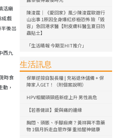
搞活廟
陳浚霆｜《愛回家》風少陳浚霆歐遊行
8成戲
山出事 1原因全身爆紅疹極恐怖 險「毀
容」急回港求醫【附皮膚科醫生夏日防
時半後出
蟲貼士】
「生活晴報 今期至HIT推介」
中西九
生活訊息
現時食
保單逆按自製長糧 | 充裕退休儲備 + 保
障家人GET！（附個案說明）
走動，
HPV相關頭頸癌新症上升 男性高危
【若善健談】愛與痛的邊緣
胸悶、頭脹、手腳麻痺？黃祥興不靠藥
物 1個月拆走血管炸彈 重拾醒神健康