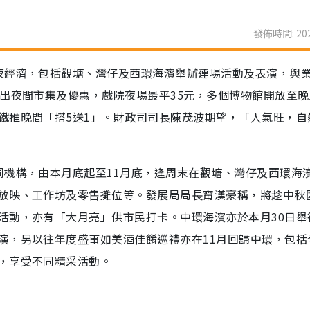
發佈時間: 202
夜經濟，包括觀塘、灣仔及西環海濱舉辦連場活動及表演，與
出夜間市集及優惠，戲院夜場最平35元，多個博物館開放至晚
鐵推晚間「搭5送1」。財政司司長陳茂波期望，「人氣旺，自
同機構，由本月底起至11月底，逢周末在觀塘、灣仔及西環海
放映、工作坊及零售攤位等。發展局局長甯漢豪稱，將趁中秋
活動，亦有「大月亮」供市民打卡。中環海濱亦於本月30日舉
演，另以往年度盛事如美酒佳餚巡禮亦在11月回歸中環，包括
，享受不同精采活動。