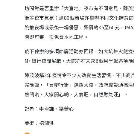
坊間對是否重辦「大笪地」夜市有不同意見，陳茂
街等夜市氣氛；逾80個商場亦舉辦不同文化體育
院推夜場或最後一場優惠，票價約35至60元，IM
閘即可獲一次免費本地車程。
疫下停辦的多項節慶活動亦回歸，如大坑舞火龍疫
M+舉行夜間展廳，大館亦在未來6個月呈獻各項
陳茂波稱3年疫情令不少人改變生活習慣，不少商
完晚飯，「買嘢行街」選擇大減，政府冀帶頭搞活
熱鬧啲，大家開心啲，人氣旺，自然財氣旺」。
記者︰李卓謙、梁薾心
美術：招潤洪