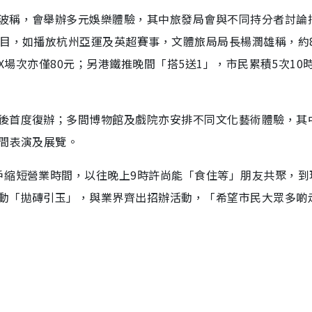
波稱，會舉辦多元娛樂體驗，其中旅發局會與不同持分者討論
節目，如播放杭州亞運及英超賽事，文體旅局局長楊潤雄稱，約
AX場次亦僅80元；另港鐵推晚間「搭5送1」，市民累積5次10
後首度復辦；多間博物館及戲院亦安排不同文化藝術體驗，其
晚間表演及展覽。
戶縮短營業時間，以往晚上9時許尚能「食住等」朋友共聚，到
動「拋磚引玉」，與業界齊出招辦活動，「希望市民大眾多啲