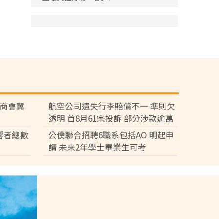
廠商會冀
航空公司遺失行李賠償不一 準則欠
透明 首8月61宗投訴 部分涉款逾萬
元
響者總數
公僕聯合招聘6職系包括AO 明起申
請 未來2年學士畢業生可考