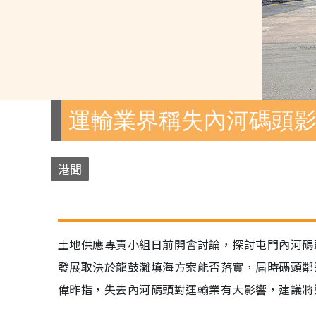
運輸業界稱失內河碼頭
港聞
土地供應專責小組日前開會討論，探討屯門內河碼
發展取決於龍鼓灘填海方案能否落實，屆時碼頭鄰
偉昨指，失去內河碼頭對運輸業有大影響，建議將