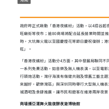
政府昨正式啟動「香港夜繽紛」活動，以4招谷起
旺廟街等夜市；逾80商場將配合延長營業時間並推
時，大坑舞火龍以至國慶煙花等節日慶祝復辦；港
旺」。
「香港夜繽紛」活動分4方面，其中發展局聯同不
一系列免費活動，如音樂及無人機表演，以至電影
行頭炮活動，灣仔海濱有傷健共融及懷舊工藝主題
來越好，歡樂灣區」與深圳同時舉行大型無人機表
城酒吧及食肆推廣，讓市民和遊客在維港兩岸夜景
商場播亞運舞火龍復辦夜遊博物館