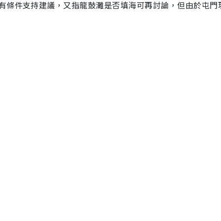
有條件支持建議，又指龍鼓灘是否填海可再討論，但由於屯門