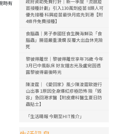
政府資助免費打針｜新一季度「流感疫
現時有
苗接種計劃」引入130萬劑疫苗 8類人可
優先接種 科興疫苗最快月底先到港【附
4條件免費接種】
食腦蟲｜男子泰國狂食生醃海鮮染「食
腦蟲」腸道嚴重潰爛 反覆大出血休克險
死
黎彼得離世｜黎彼得離世享年76歲 今年
3月已中風臥床 好友鍾志光及盧宛茵透
露黎彼得最後時光
陳浚霆｜《愛回家》風少陳浚霆歐遊行
山出事 1原因全身爆紅疹極恐怖 險「毀
容」急回港求醫【附皮膚科醫生夏日防
蟲貼士】
「生活晴報 今期至HIT推介」