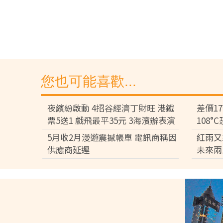
您也可能喜歡...
夜繽紛啟動 4招谷經濟丁財旺 港鐵
差價1
票5送1 戲飛最平35元 3海濱辦表演
108
差逾百
5月收2月漫遊震撼帳單 電訊商稱因
紅雨又
供應商延遲
未來兩