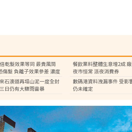
7倍乾髮效果等同 最貴風筒
餐飲業料整體生意增2成 
°C恐傷髮 負離子效果參差 濃度
夜市恒常 派夜消費券
倍
來石澳道再塌山泥一度全封
數碼港資料洩漏事件 受影
三日仍有大驟雨雷暴
仍未確定