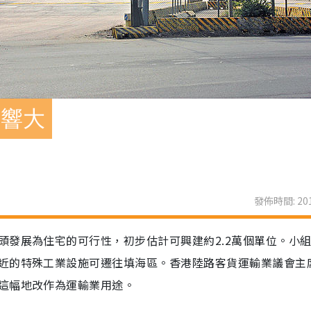
影響大
發佈時間: 201
頭發展為住宅的可行性，初步估計可興建約2.2萬個單位。小
近的特殊工業設施可遷往填海區。香港陸路客貨運輸業議會主
這幅地改作為運輸業用途。