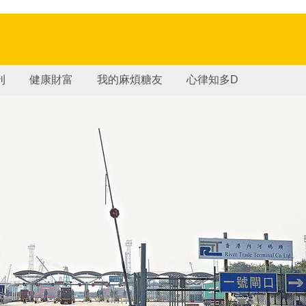
刊
健康財富
我的麻煩糖友
心律知多D