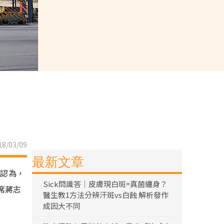
8/03/09
最新文章
組認為，
Sick問識答｜皮膚現白斑=真菌纏身？
席蔣志
醫生教1方法分辨汗斑vs白蝕 解析發作
成因大不同