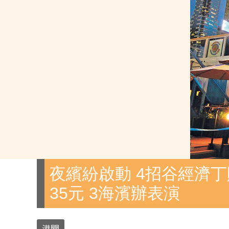
夜繽紛啟動 4招谷經濟丁
35元 3海濱辦表演
港聞