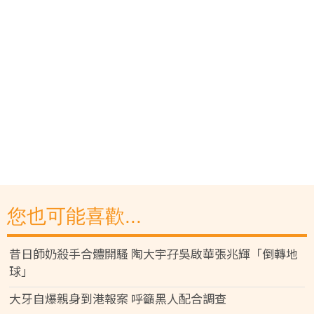
您也可能喜歡...
昔日師奶殺手合體開騷 陶大宇孖吳啟華張兆輝「倒轉地
球」
大牙自爆親身到港報案 呼籲黑人配合調查