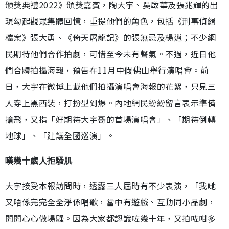
頒獎典禮2022》頒獎嘉賓，陶大宇、吳啟華及張兆輝的出
現勾起觀眾集體回憶，重提他們的角色，包括《刑事偵緝
檔案》張大勇、《倚天屠龍記》的張無忌及楊逍；不少網
民期待他們合作拍劇，可惜至今未有聲氣。不過，近日他
們合體拍攝海報，預告在11月中假佛山舉行演唱會。前
日，大宇在微博上載他們拍攝演唱會海報的花絮，只見三
人穿上黑西裝，打扮型到爆。內地網民紛紛留言表示準備
搶飛，又指「好期待大宇哥的首場演唱會」、「期待倒轉
地球」、「建議全國巡演」。
嘆幾十歲人拒騷肌
大宇接受本報訪問時，透露三人屆時有不少表演，「我哋
又唔係完完全全淨係唱歌，當中有遊戲、互動同小品劇，
開開心心做場騷。因為大家都認識咗幾十年，又拍咗咁多