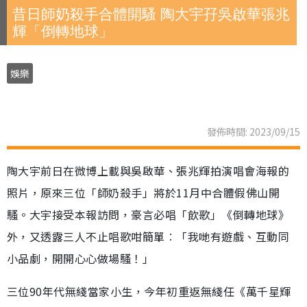
昔日師奶殺手合體開騷 陶大宇孖吳啟華張兆
輝「倒轉地球」
娛樂
發佈時間: 2023/09/15
陶大宇前日在微博上載與吳啟華、張兆輝拍演唱會海報的
照片，原來三位「師奶殺手」將於11月中合體假佛山開
騷。大宇接受本報訪問，豪言必唱「飲歌」《倒轉地球》
外，又透露三人不止唱歌咁簡單︰「我哋有遊戲、互動同
小品劇，開開心心做場騷！」
三位90年代無綫當家小生，今年初重返無綫任《萬千星輝