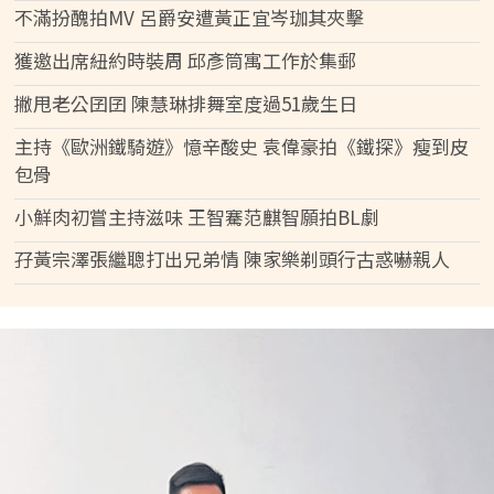
不滿扮醜拍MV 呂爵安遭黃正宜岑珈其夾擊
獲邀出席紐約時裝周 邱彥筒寓工作於集郵
撇甩老公囝囝 陳慧琳排舞室度過51歲生日
主持《歐洲鐵騎遊》憶辛酸史 袁偉豪拍《鐵探》瘦到皮
包骨
小鮮肉初嘗主持滋味 王智騫范麒智願拍BL劇
孖黃宗澤張繼聰打出兄弟情 陳家樂剃頭行古惑嚇親人