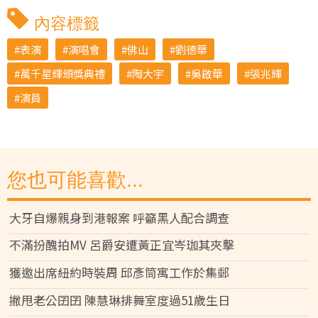
內容標籤
表演
演唱會
佛山
劉德華
萬千星輝頒獎典禮
陶大宇
吳啟華
張兆輝
演員
您也可能喜歡...
大牙自爆親身到港報案 呼籲黑人配合調查
不滿扮醜拍MV 呂爵安遭黃正宜岑珈其夾擊
獲邀出席紐約時裝周 邱彥筒寓工作於集郵
撇甩老公囝囝 陳慧琳排舞室度過51歲生日