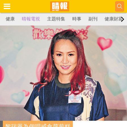
健康
晴報電視
主題特集
時事
副刊
健康財富
黎瑞恩為個唱戒食蘿蔔糕