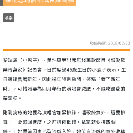
娛樂
發佈時間: 2018/02/23
黎瑞恩（小恩子）、吳浩康等出席無綫籌款節目《博愛歡
樂傳萬家》記者會。日前度過45歲生日的小恩子表示，生
日適逢農曆新年，因此過年特別熱鬧，笑稱「發了新年
財」，可惜她要為四月舉行的演唱會減肥，不能吃最愛的
蘿蔔糕。
剛剛病癒的她要為演唱會加緊排練，唱歌練氣外，還要排
舞︰「要追回進度，之前排兩個鐘，依家就要排四個
鐘。」她早前因患乙型流感入院，她笑言流感的意外收穫