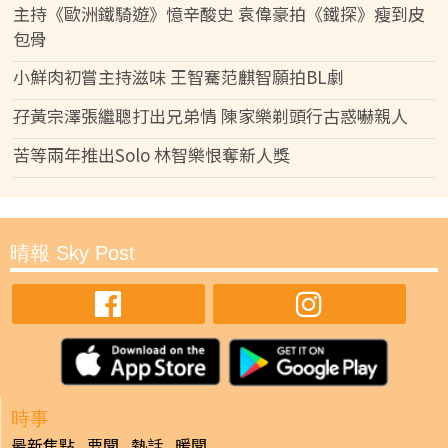
主持《歐洲鐵騎遊》憶辛酸史 袁偉豪拍《鐵探》瘦到皮
包骨
小鮮肉初嘗主持滋味 王智騫范麒智願拍BL劇
孖黃宗澤張繼聰打出兄弟情 陳家樂剃頭行古惑嚇親人
苦等兩年推出Solo 林智樂恨奪新人獎
晴報 Sky Post
時事
最新焦點
要聞
熱話
暖聞