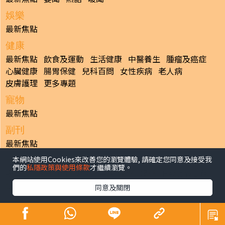
娛樂
最新焦點
健康
最新焦點
飲食及運動
生活健康
中醫養生
腫瘤及癌症
心臟健康
腸胃保健
兒科百問
女性疾病
老人病
皮膚護理
更多專題
寵物
最新焦點
副刊
最新焦點
本網站使用Cookies來改善您的瀏覽體驗, 請確定您同意及接受我
日報
們的
私隱政策與使用條款
才繼續瀏覽。
揭頁版
港聞
財經/地產
中國/國際
娛樂
Healthy Life
生活副刊
親子/教育
體育
專題/人物
昔日晴報
同意及關閉
香港經濟日報版權所有©2026
>