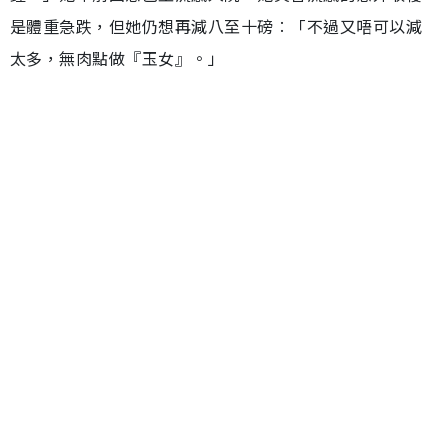
是體重急跌，但她仍想再減八至十磅︰「不過又唔可以減
太多，無肉點做『玉女』。」