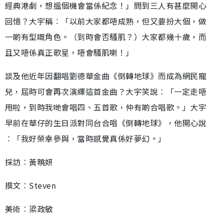
經典港劇，想搵個機會當係紀念！」問到三人有甚麼開心
回憶？大宇稱︰「以前大家都唔成熟，但又要扮大個，做
一啲有型嘅角色。（到時會否騷肌？）大家都幾十歲，而
且又唔係真正歌星，唔會騷肌喇！」
談及他近年因翻唱劉德華金曲《倒轉地球》而成為網民寵
兒，屆時可會再次演繹這首金曲？大宇笑說︰「一定走唔
甩啦，到時我哋會唱四、五首歌，仲有啲合唱歌。」大宇
早前在華仔的生日派對同台合唱《倒轉地球》，他開心說
︰「我好榮幸參與，當時感覺真係好夢幻。」
採訪︰黃曉妍
撰文︰Steven
美術︰梁政敏