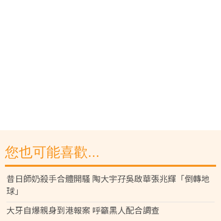
您也可能喜歡...
昔日師奶殺手合體開騷 陶大宇孖吳啟華張兆輝「倒轉地
球」
大牙自爆親身到港報案 呼籲黑人配合調查