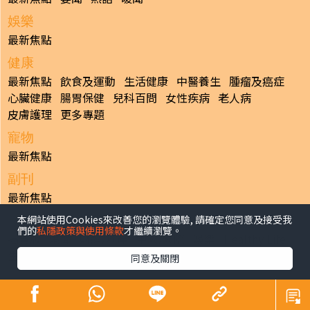
娛樂
最新焦點
健康
最新焦點
飲食及運動
生活健康
中醫養生
腫瘤及癌症
心臟健康
腸胃保健
兒科百問
女性疾病
老人病
皮膚護理
更多專題
寵物
最新焦點
副刊
最新焦點
本網站使用Cookies來改善您的瀏覽體驗, 請確定您同意及接受我
日報
們的
私隱政策與使用條款
才繼續瀏覽。
揭頁版
港聞
財經/地產
中國/國際
娛樂
Healthy Life
生活副刊
親子/教育
體育
專題/人物
昔日晴報
同意及關閉
香港經濟日報版權所有©2026
>