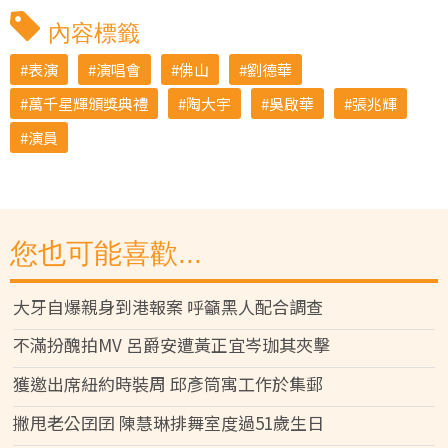
內容標籤
表演
演唱會
佛山
劉德華
萬千星輝頒獎典禮
陶大宇
吳啟華
張兆輝
演員
您也可能喜歡...
大牙自爆親身到港報案 呼籲黑人配合調查
不滿扮醜拍MV 呂爵安遭黃正宜岑珈其夾擊
獲邀出席紐約時裝周 邱彥筒寓工作於集郵
撇甩老公囝囝 陳慧琳排舞室度過51歲生日