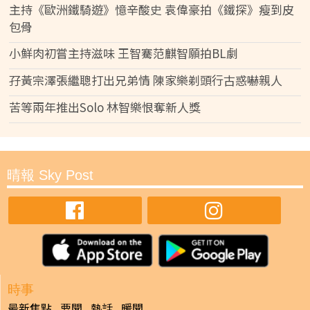
主持《歐洲鐵騎遊》憶辛酸史 袁偉豪拍《鐵探》瘦到皮
包骨
小鮮肉初嘗主持滋味 王智騫范麒智願拍BL劇
孖黃宗澤張繼聰打出兄弟情 陳家樂剃頭行古惑嚇親人
苦等兩年推出Solo 林智樂恨奪新人獎
晴報 Sky Post
時事
最新焦點
要聞
熱話
暖聞