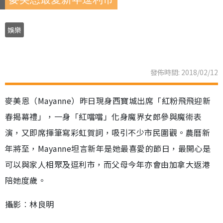
娛樂
發佈時間: 2018/02/12
麥美恩（Mayanne）昨日現身西寶城出席「紅粉飛飛迎新
春揭幕禮」，一身「紅噹噹」化身魔界女郎參與魔術表
演，又即席揮筆寫彩虹賀詞，吸引不少市民圍觀。農曆新
年將至，Mayanne坦言新年是她最喜愛的節日，最開心是
可以與家人相聚及逗利市，而父母今年亦會由加拿大返港
陪她度歲。
攝影︰林良明