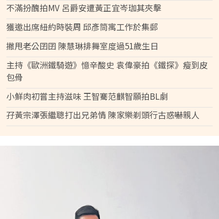
不滿扮醜拍MV 呂爵安遭黃正宜岑珈其夾擊
獲邀出席紐約時裝周 邱彥筒寓工作於集郵
撇甩老公囝囝 陳慧琳排舞室度過51歲生日
主持《歐洲鐵騎遊》憶辛酸史 袁偉豪拍《鐵探》瘦到皮
包骨
小鮮肉初嘗主持滋味 王智騫范麒智願拍BL劇
孖黃宗澤張繼聰打出兄弟情 陳家樂剃頭行古惑嚇親人