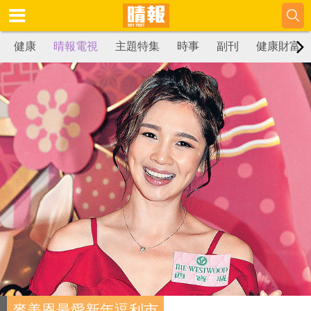
健康
晴報電視
主題特集
時事
副刊
健康財富
麥美恩最愛新年逗利市