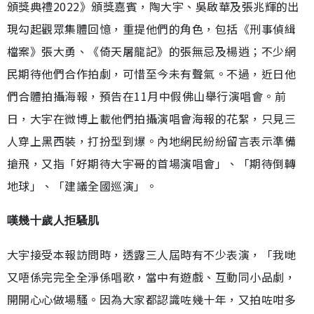
頒獎典禮2022》頒獎嘉賓，陶大宇、吳啟華及張兆輝的出
現勾起觀眾集體回憶，重提他們的角色，包括《刑事偵緝
檔案》張大勇、《倚天屠龍記》的張無忌及楊逍；不少網
民期待他們合作拍劇，可惜至今未有聲氣。不過，近日他
們合體拍攝海報，預告在11月中假佛山舉行演唱會。前
日，大宇在微博上載他們拍攝演唱會海報的花絮，只見三
人穿上黑西裝，打扮型到爆。內地網民紛紛留言表示準備
搶飛，又指「好期待大宇哥的首場演唱會」、「期待倒轉
地球」、「建議全國巡演」。
嘆幾十歲人拒騷肌
大宇接受本報訪問時，透露三人屆時有不少表演，「我哋
又唔係完完全全淨係唱歌，當中有遊戲、互動同小品劇，
開開心心做場騷。因為大家都認識咗幾十年，又拍咗咁多