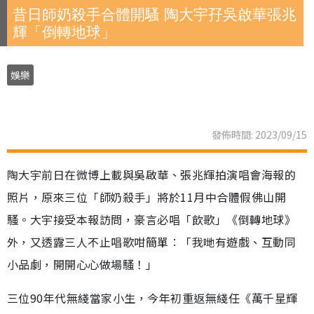
昔日師奶殺手合體開騷 陶大宇孖吳啟華張兆
輝「倒轉地球」
娛樂
發佈時間: 2023/09/15
陶大宇前日在微博上載與吳啟華、張兆輝拍演唱會海報的
照片，原來三位「師奶殺手」將於11月中合體假佛山開
騷。大宇接受本報訪問，豪言必唱「飲歌」《倒轉地球》
外，又透露三人不止唱歌咁簡單︰「我哋有遊戲、互動同
小品劇，開開心心做場騷！」
三位90年代無綫當家小生，今年初重返無綫任《萬千星輝