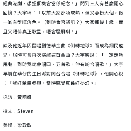
經典港劇，想搵個機會當係紀念！」問到三人有甚麼開心
回憶？大宇稱︰「以前大家都唔成熟，但又要扮大個，做
一啲有型嘅角色。（到時會否騷肌？）大家都幾十歲，而
且又唔係真正歌星，唔會騷肌喇！」
談及他近年因翻唱劉德華金曲《倒轉地球》而成為網民寵
兒，屆時可會再次演繹這首金曲？大宇笑說︰「一定走唔
甩啦，到時我哋會唱四、五首歌，仲有啲合唱歌。」大宇
早前在華仔的生日派對同台合唱《倒轉地球》，他開心說
︰「我好榮幸參與，當時感覺真係好夢幻。」
採訪︰黃曉妍
撰文︰Steven
美術︰梁政敏