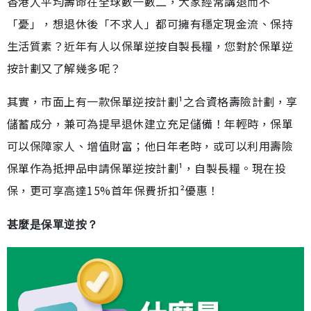
香港人平均壽命在全球數一數二，大家經常講退而不
「憂」，想退休後「不求人」都可擁有穩定現金流、保持
生活質素？近年有人以保單逆按自製長糧，您對於保單逆
按計劃又了解幾多呢？
其實，市面上有一款保單逆按計劃¹之合資格壽險計劃，享
儲蓄成分，兼可為提早退休建立充足儲備！年輕時，保單
可以保障家人、增值財富；他日年老時，或可以利用壽險
保單作為抵押品申請保單逆按計劃¹，自製長糧。現在投
保，更可享高達15%首年保費折扣²優惠！
甚麼是保單逆按？