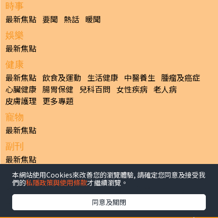
時事
最新焦點
要聞
熱話
暖聞
娛樂
最新焦點
健康
最新焦點
飲食及運動
生活健康
中醫養生
腫瘤及癌症
心臟健康
腸胃保健
兒科百問
女性疾病
老人病
皮膚護理
更多專題
寵物
最新焦點
副刊
最新焦點
本網站使用Cookies來改善您的瀏覽體驗, 請確定您同意及接受我
日報
們的
私隱政策與使用條款
才繼續瀏覽。
揭頁版
港聞
財經/地產
中國/國際
娛樂
Healthy Life
生活副刊
親子/教育
體育
專題/人物
昔日晴報
同意及關閉