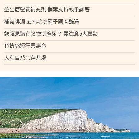
益生菌營養補充劑 個案支持效果顯著
補氣排濕 五指毛桃蓮子圓肉雞湯
飲蘋果醋有效控制糖尿？ 需注意5大要點
科技縮短行業壽命
人和自然共存共處