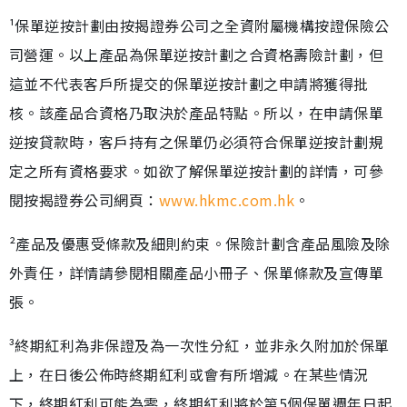
¹保單逆按計劃由按揭證券公司之全資附屬機構按證保險公
司營運。以上產品為保單逆按計劃之合資格壽險計劃，但
這並不代表客戶所提交的保單逆按計劃之申請將獲得批
核。該產品合資格乃取決於產品特點。所以，在申請保單
逆按貸款時，客戶持有之保單仍必須符合保單逆按計劃規
定之所有資格要求。如欲了解保單逆按計劃的詳情，可參
閱按揭證券公司網頁：
www.hkmc.com.hk
。
²產品及優惠受條款及細則約束。保險計劃含產品風險及除
外責任，詳情請參閱相關產品小冊子、保單條款及宣傳單
張。
³終期紅利為非保證及為一次性分紅，並非永久附加於保單
上，在日後公佈時終期紅利或會有所增減。在某些情況
下，終期紅利可能為零，終期紅利將於第5個保單週年日起