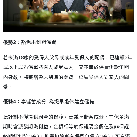
：豁免未到期保費
優勢3
若未滿18歲的受保人父母或成年受保人的配偶，已連續2年
或以上成為保單持有人或受益人，又不幸於保費供款年期
內身故，將獲豁免未到期的保費，延續受保人對家人的關
愛。
：享儲蓄成分 為提早退休建立儲備
優勢4
此計劃不僅提供周全的保障，更兼享儲蓄成分，在保單滿
期時會派發期滿利益，金額相等於保證現金價值及非保證
終期紅利³(如有)，惟需扣除所有保單負債 (如有)，可享潛