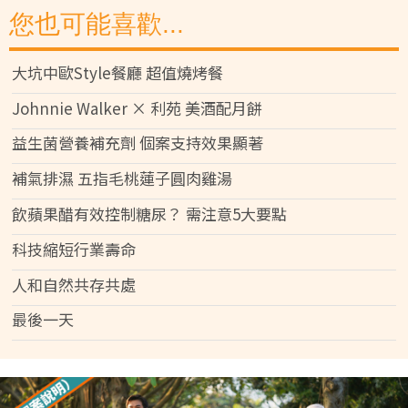
您也可能喜歡...
大坑中歐Style餐廳 超值燒烤餐
Johnnie Walker × 利苑 美酒配月餅
益生菌營養補充劑 個案支持效果顯著
補氣排濕 五指毛桃蓮子圓肉雞湯
飲蘋果醋有效控制糖尿？ 需注意5大要點
科技縮短行業壽命
人和自然共存共處
最後一天