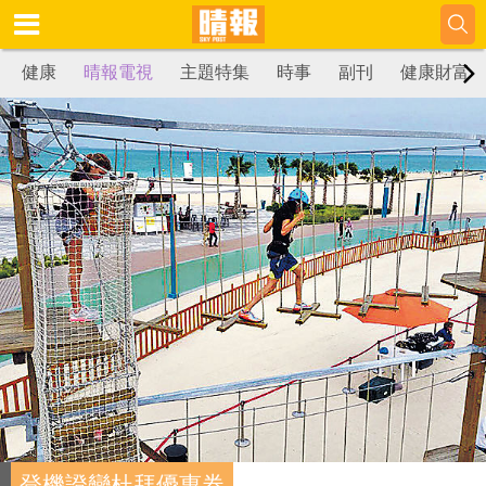
健康
晴報電視
主題特集
時事
副刊
健康財富
登機證變杜拜優惠券