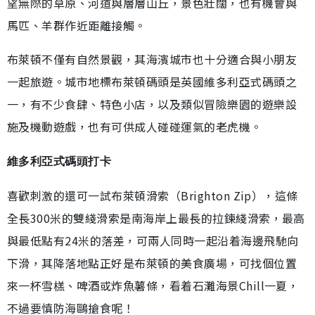
望無際的草原、河道與層層山丘，景色壯闊，也有機會與
馬匹、羊群作近距離接觸。
布萊頓不僅有自然景觀，其海濱城市也十分適合與小朋友
一起旅遊。城市地標布萊頓碼頭是英國維多利亞式碼頭之
一，有不少食肆、特色小店，以及類似冒險樂園的遊樂設
施及機動遊戲，也有可供成人碰碰運氣的老虎機。
維多利亞式碼頭打卡
喜歡刺激的還可一試布萊頓滑索（Brighton Zip），這條
全長300米的雙綫滑索是南海岸上最長的拉鍊綫滑索，最高
與最低點有24米的落差，可兩人同時一起沿着海邊飛馳向
下滑，其降落地點正好是布萊頓的美食廣場，可找個位置
來一杯雪榚、啤酒或炸魚薯條，看着石灘海景Chill一夏，
不過要慎防海鷗搶食呢！