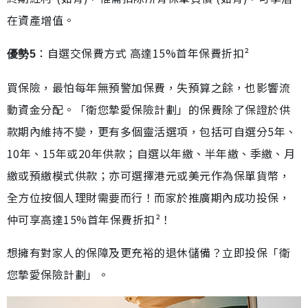
在資產增值。
：自選交保費方式 高達15%首年保費折扣²
優勢5
買保險，最怕每年無預警加保費，失預算之餘，也影響流
動資金分配。「衛您摯愛保險計劃」的保費除了保證於供
款期內維持不變，更有多個靈活選項，包括可自選分5年、
10年、15年或20年供款；自選以年繳、半年繳、季繳、月
繳或預繳模式供款；亦可選擇港元或美元作為保單貨幣，
全方位按個人理財需要而行！而家於推廣期內成功投保，
仲可享高達15%首年保費折扣²！
想擁有對家人的保障及更充裕的退休儲備？立即投保「衛
您摯愛保險計劃」。