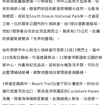
布萊頓距離倫敦僅一小時車程，市中心設有大型商場，但
來到南部小城，遊客們的目的都是想親親大自然，沿着海
岸遊逛，或前往South Downs National Park來一次遠足
之旅。位於國家公園內的七姊妹崖，由7座白堊斷崖組成，
恍如7個穿着白衣的女孩並肩而立，最高有175公尺，壯麗
的景觀常被譽為「世界的盡頭」。
由布萊頓市中心前往七姊妹崖可搭乘12或13號巴士，當中
13X為假日路綫，可直達觀景台，12號會停靠國家公園的旅
客中心，內裏有紀念品店，設有飲水機及洗手間，可先在
此整理補給裝備、索取地圖或向管理員查詢路綫。
3條遠足路綫中，Beach Trail沿崖下的沙灘徒步，約60分
鐘可抵達河流出口、現為海洋保護區的Cuckmere Haven
海灘，隔着海岸綫眺望斷崖。此路綫遊人較多，沿途是一