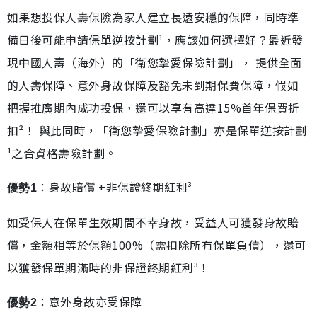
如果想投保人壽保險為家人建立長遠安穩的保障，同時準
備日後可能申請保單逆按計劃¹，應該如何選擇好？最近發
現中國人壽（海外）的「衛您摯愛保險計劃」， 提供全面
的人壽保障、意外身故保障及豁免未到期保費保障，假如
把握推廣期內成功投保，還可以享有高達15%首年保費折
扣²！ 與此同時，「衛您摯愛保險計劃」亦是保單逆按計劃
¹之合資格壽險計劃。
：身故賠償 +非保證終期紅利³
優勢1
如受保人在保單生效期間不幸身故，受益人可獲發身故賠
償，金額相等於保額100%（需扣除所有保單負債），還可
以獲發保單期滿時的非保證終期紅利³！
：意外身故亦受保障
優勢2