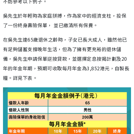
不妨參考以下例子。
吳先生於年輕時為家庭拼搏，作為家中的經濟支柱，投保
了一份終身壽險保單， 並已繳清所有保費。
在吳先生達65歲退休之齡時，子女已長大成人，雖然他已
有足夠儲蓄支撐晚年生活，但為了擁有更充裕的退休儲
備，吳先生申請保單逆按貸款，並選擇定息按揭計劃及20
年的年金年期，預期可收取每月年金為3,852港元，自製長
糧。詳見下表。