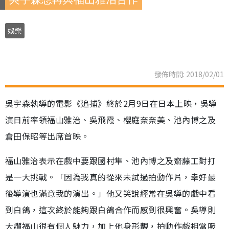
娛樂
發佈時間: 2018/02/01
吳宇森執導的電影《追捕》終於2月9日在日本上映，吳導
演日前率領福山雅治、吳飛霞、櫻庭奈奈美、池內博之及
倉田保昭等出席首映。
福山雅治表示在戲中要跟國村隼、池內博之及齋藤工對打
是一大挑戰。「因為我真的從來未試過拍動作片，幸好最
後導演也滿意我的演出。」他又笑說經常在吳導的戲中看
到白鴿，這次終於能夠跟白鴿合作而感到很興奮。吳導則
大讚福山很有個人魅力，加上他身形靚，拍動作戲相當吸