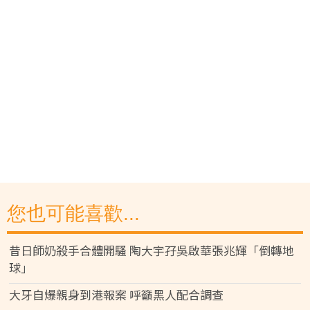
您也可能喜歡...
昔日師奶殺手合體開騷 陶大宇孖吳啟華張兆輝「倒轉地
球」
大牙自爆親身到港報案 呼籲黑人配合調查