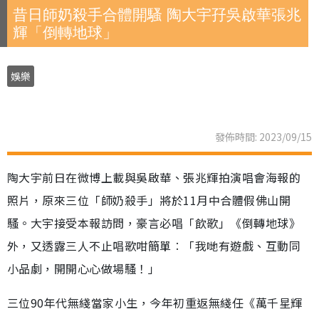
昔日師奶殺手合體開騷 陶大宇孖吳啟華張兆
輝「倒轉地球」
娛樂
發佈時間: 2023/09/15
陶大宇前日在微博上載與吳啟華、張兆輝拍演唱會海報的
照片，原來三位「師奶殺手」將於11月中合體假佛山開
騷。大宇接受本報訪問，豪言必唱「飲歌」《倒轉地球》
外，又透露三人不止唱歌咁簡單︰「我哋有遊戲、互動同
小品劇，開開心心做場騷！」
三位90年代無綫當家小生，今年初重返無綫任《萬千星輝