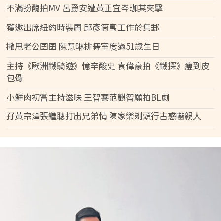
不滿扮醜拍MV 呂爵安遭黃正宜岑珈其夾擊
獲邀出席紐約時裝周 邱彥筒寓工作於集郵
撇甩老公囝囝 陳慧琳排舞室度過51歲生日
主持《歐洲鐵騎遊》憶辛酸史 袁偉豪拍《鐵探》瘦到皮
包骨
小鮮肉初嘗主持滋味 王智騫范麒智願拍BL劇
孖黃宗澤張繼聰打出兄弟情 陳家樂剃頭行古惑嚇親人