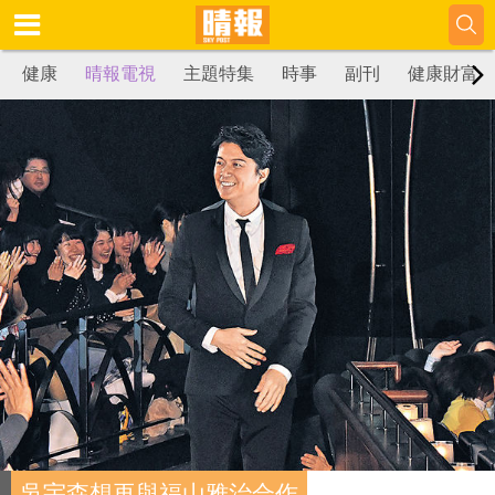
健康
晴報電視
主題特集
時事
副刊
健康財富
吳宇森想再與福山雅治合作