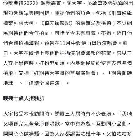
頒獎典禮2022》頒獎嘉賓，陶大宇、吳啟華及張兆輝的出
現勾起觀眾集體回憶，重提他們的角色，包括《刑事偵緝
檔案》張大勇、《倚天屠龍記》的張無忌及楊逍；不少網
民期待他們合作拍劇，可惜至今未有聲氣。不過，近日他
們合體拍攝海報，預告在11月中假佛山舉行演唱會。前
日，大宇在微博上載他們拍攝演唱會海報的花絮，只見三
人穿上黑西裝，打扮型到爆。內地網民紛紛留言表示準備
搶飛，又指「好期待大宇哥的首場演唱會」、「期待倒轉
地球」、「建議全國巡演」。
嘆幾十歲人拒騷肌
大宇接受本報訪問時，透露三人屆時有不少表演，「我哋
又唔係完完全全淨係唱歌，當中有遊戲、互動同小品劇，
開開心心做場騷。因為大家都認識咗幾十年，又拍咗咁多