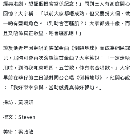
經典港劇，想搵個機會當係紀念！」問到三人有甚麼開心
回憶？大宇稱︰「以前大家都唔成熟，但又要扮大個，做
一啲有型嘅角色。（到時會否騷肌？）大家都幾十歲，而
且又唔係真正歌星，唔會騷肌喇！」
談及他近年因翻唱劉德華金曲《倒轉地球》而成為網民寵
兒，屆時可會再次演繹這首金曲？大宇笑說︰「一定走唔
甩啦，到時我哋會唱四、五首歌，仲有啲合唱歌。」大宇
早前在華仔的生日派對同台合唱《倒轉地球》，他開心說
︰「我好榮幸參與，當時感覺真係好夢幻。」
採訪︰黃曉妍
撰文︰Steven
美術︰梁政敏