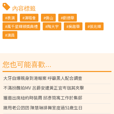
內容標籤
表演
演唱會
佛山
劉德華
萬千星輝頒獎典禮
陶大宇
吳啟華
張兆輝
演員
您也可能喜歡...
大牙自爆親身到港報案 呼籲黑人配合調查
不滿扮醜拍MV 呂爵安遭黃正宜岑珈其夾擊
獲邀出席紐約時裝周 邱彥筒寓工作於集郵
撇甩老公囝囝 陳慧琳排舞室度過51歲生日