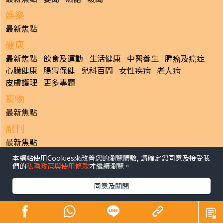
娛樂
最新焦點
健康
最新焦點
飲食及運動
生活健康
中醫養生
腫瘤及癌症
心臟健康
腸胃保健
兒科百問
女性疾病
老人病
皮膚護理
更多專題
寵物
最新焦點
副刊
最新焦點
本網站使用Cookies來改善您的瀏覽體驗, 請確定您同意及接受我
日報
們的
私隱政策與使用條款
才繼續瀏覽。
揭頁版
港聞
財經/地產
中國/國際
娛樂
Healthy Life
生活副刊
親子/教育
體育
專題/人物
昔日晴報
同意及關閉
香港經濟日報版權所有©2026
>