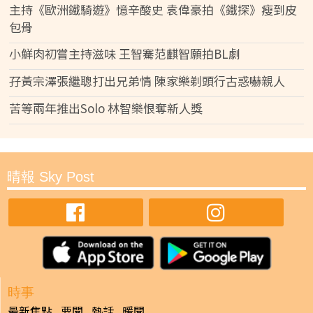
主持《歐洲鐵騎遊》憶辛酸史 袁偉豪拍《鐵探》瘦到皮
包骨
小鮮肉初嘗主持滋味 王智騫范麒智願拍BL劇
孖黃宗澤張繼聰打出兄弟情 陳家樂剃頭行古惑嚇親人
苦等兩年推出Solo 林智樂恨奪新人獎
晴報 Sky Post
時事
最新焦點
要聞
熱話
暖聞