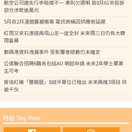
航空公司遺失行李賠償不一 準則欠透明 首8月61宗投訴
部分涉款逾萬元
5月收2月漫遊震撼帳單 電訊商稱因供應商延遲
紅雨又來石澳道再塌山泥一度全封 未來兩三日仍有大驟
雨雷暴
數碼港資料洩漏事件 受影響者總數仍未確定
公僕聯合招聘6職系包括AO 明起申請 未來2年學士畢業
生可考
房協紅磡「豐頤居」8成半單位已租出 未來再推3項目 供
逾千伙
晴報 Sky Post