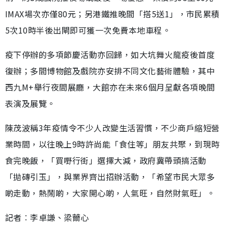
IMAX場次亦僅80元；另港鐵推晚間「搭5送1」，市民累積
5次10時半後出閘即可獲一次免費本地車程。
疫下停辦的多項節慶活動亦回歸，如大坑舞火龍疫後首度
復辦；多間博物館及戲院亦安排不同文化藝術體驗，其中
西九M+舉行夜間展廳，大館亦在未來6個月呈獻各項晚間
表演及展覽。
陳茂波稱3年疫情令不少人改變生活習慣，不少商戶縮短營
業時間，以往晚上9時許尚能「食住等」朋友共聚，到現時
食完晚飯，「買嘢行街」選擇大減，政府冀帶頭搞活動
「拋磚引玉」，與業界齊出招辦活動，「希望市民大眾多
啲走動，熱鬧啲，大家開心啲，人氣旺，自然財氣旺」。
記者︰李卓謙、梁薾心