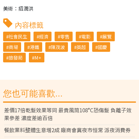
美術：招潤洪
內容標籤
社會民生
經濟
零售
電影
展覽
商場
港鐵
陳茂波
英超
國慶
旅發局
M+
您也可能喜歡...
差價17倍乾髮效果等同 最貴風筒108°C恐傷髮 負離子效
果參差 濃度差逾百倍
餐飲業料整體生意增2成 廠商會冀夜市恒常 派夜消費券