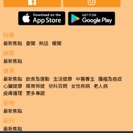
時事
最新焦點
要聞
熱話
暖聞
娛樂
最新焦點
健康
最新焦點
飲食及運動
生活健康
中醫養生
腫瘤及癌症
心臟健康
腸胃保健
兒科百問
女性疾病
老人病
皮膚護理
更多專題
寵物
最新焦點
副刊
最新焦點