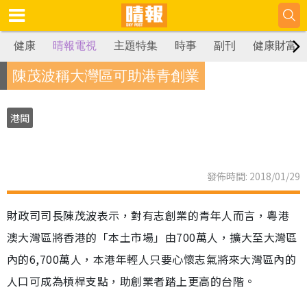
健康
晴報電視
主題特集
時事
副刊
健康財富
陳茂波稱大灣區可助港青創業
港聞
發佈時間: 2018/01/29
財政司司長陳茂波表示，對有志創業的青年人而言，粵港
澳大灣區將香港的「本土市場」由700萬人，擴大至大灣區
內的6,700萬人，本港年輕人只要心懷志氣將來大灣區內的
人口可成為槓桿支點，助創業者踏上更高的台階。