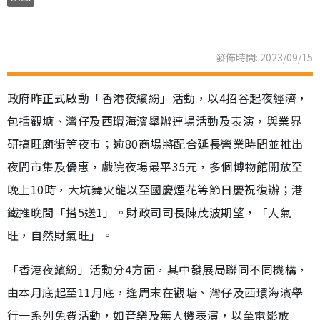
發佈時間: 2023/09/15
政府昨正式啟動「香港夜繽紛」活動，以4招谷起夜經濟，
包括觀塘、灣仔及西環海濱舉辦連場活動及表演，與業界
研搞旺廟街等夜市；逾80商場將配合延長營業時間並推出
夜間市集及優惠，戲院夜場最平35元，多個博物館開放至
晚上10時，大坑舞火龍以至國慶煙花等節日慶祝復辦；港
鐵推晚間「搭5送1」。財政司司長陳茂波期望，「人氣
旺，自然財氣旺」。
「香港夜繽紛」活動分4方面，其中發展局聯同不同機構，
由本月底起至11月底，逢周末在觀塘、灣仔及西環海濱舉
行一系列免費活動，如音樂及無人機表演，以至電影放