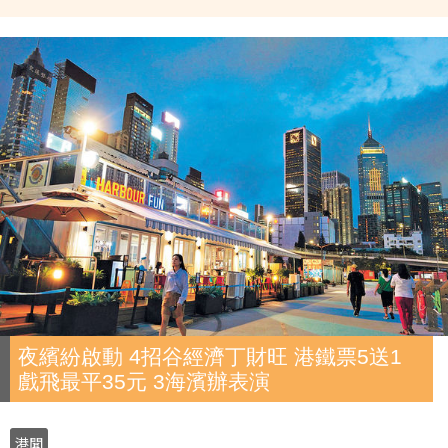
夜繽紛啟動 4招谷經濟丁財旺 港鐵票5送1
戲飛最平35元 3海濱辦表演
港聞