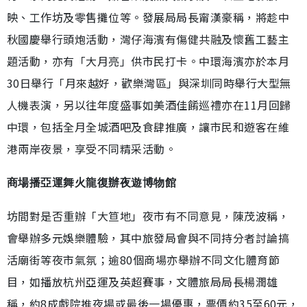
映、工作坊及零售攤位等。發展局局長甯漢豪稱，將趁中
秋國慶舉行頭炮活動，灣仔海濱有傷健共融及懷舊工藝主
題活動，亦有「大月亮」供市民打卡。中環海濱亦於本月
30日舉行「月來越好，歡樂灣區」與深圳同時舉行大型無
人機表演，另以往年度盛事如美酒佳餚巡禮亦在11月回歸
中環，包括全月全城酒吧及食肆推廣，讓市民和遊客在維
港兩岸夜景，享受不同精采活動。
商場播亞運舞火龍復辦夜遊博物館
坊間對是否重辦「大笪地」夜市有不同意見，陳茂波稱，
會舉辦多元娛樂體驗，其中旅發局會與不同持分者討論搞
活廟街等夜市氣氛；逾80個商場亦舉辦不同文化體育節
目，如播放杭州亞運及英超賽事，文體旅局局長楊潤雄
稱，約8成戲院推夜場或最後一場優惠，票價約35至60元，