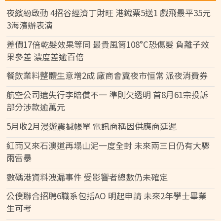
夜繽紛啟動 4招谷經濟丁財旺 港鐵票5送1 戲飛最平35元
3海濱辦表演
差價17倍乾髮效果等同 最貴風筒108°C恐傷髮 負離子效
果參差 濃度差逾百倍
餐飲業料整體生意增2成 廠商會冀夜市恒常 派夜消費券
航空公司遺失行李賠償不一 準則欠透明 首8月61宗投訴
部分涉款逾萬元
5月收2月漫遊震撼帳單 電訊商稱因供應商延遲
紅雨又來石澳道再塌山泥一度全封 未來兩三日仍有大驟
雨雷暴
數碼港資料洩漏事件 受影響者總數仍未確定
公僕聯合招聘6職系包括AO 明起申請 未來2年學士畢業
生可考