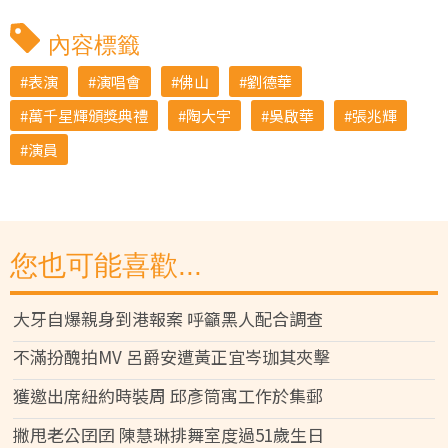
內容標籤
表演
演唱會
佛山
劉德華
萬千星輝頒獎典禮
陶大宇
吳啟華
張兆輝
演員
您也可能喜歡...
大牙自爆親身到港報案 呼籲黑人配合調查
不滿扮醜拍MV 呂爵安遭黃正宜岑珈其夾擊
獲邀出席紐約時裝周 邱彥筒寓工作於集郵
撇甩老公囝囝 陳慧琳排舞室度過51歲生日