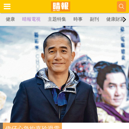
健康
晴報電視
主題特集
時事
副刊
健康財富
偉仔心急約嘉玲滑雪