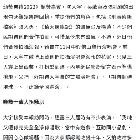
頒獎典禮2022》頒獎嘉賓，陶大宇、吳啟華及張兆輝的出
現勾起觀眾集體回憶，重提他們的角色，包括《刑事偵緝
檔案》張大勇、《倚天屠龍記》的張無忌及楊逍；不少網
民期待他們合作拍劇，可惜至今未有聲氣。不過，近日他
們合體拍攝海報，預告在11月中假佛山舉行演唱會。前
日，大宇在微博上載他們拍攝演唱會海報的花絮，只見三
人穿上黑西裝，打扮型到爆。內地網民紛紛留言表示準備
搶飛，又指「好期待大宇哥的首場演唱會」、「期待倒轉
地球」、「建議全國巡演」。
嘆幾十歲人拒騷肌
大宇接受本報訪問時，透露三人屆時有不少表演，「我哋
又唔係完完全全淨係唱歌，當中有遊戲、互動同小品劇，
開開心心做場騷。因為大家都認識咗幾十年，又拍咗咁多