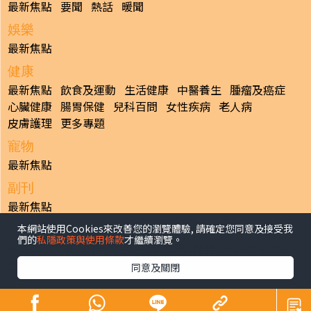
最新焦點
要聞
熱話
暖聞
娛樂
最新焦點
健康
最新焦點
飲食及運動
生活健康
中醫養生
腫瘤及癌症
心臟健康
腸胃保健
兒科百問
女性疾病
老人病
皮膚護理
更多專題
寵物
最新焦點
副刊
最新焦點
本網站使用Cookies來改善您的瀏覽體驗, 請確定您同意及接受我
日報
們的
私隱政策與使用條款
才繼續瀏覽。
揭頁版
港聞
財經/地產
中國/國際
娛樂
Healthy Life
生活副刊
親子/教育
體育
專題/人物
昔日晴報
同意及關閉
香港經濟日報版權所有©2026