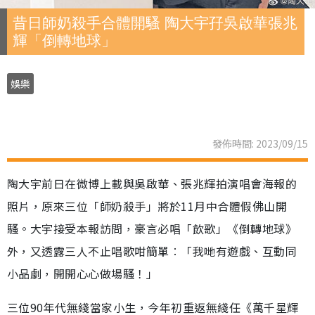
昔日師奶殺手合體開騷 陶大宇孖吳啟華張兆
輝「倒轉地球」
娛樂
發佈時間: 2023/09/15
陶大宇前日在微博上載與吳啟華、張兆輝拍演唱會海報的
照片，原來三位「師奶殺手」將於11月中合體假佛山開
騷。大宇接受本報訪問，豪言必唱「飲歌」《倒轉地球》
外，又透露三人不止唱歌咁簡單︰「我哋有遊戲、互動同
小品劇，開開心心做場騷！」
三位90年代無綫當家小生，今年初重返無綫任《萬千星輝