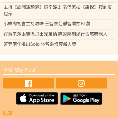
主持《歐洲鐵騎遊》憶辛酸史 袁偉豪拍《鐵探》瘦到皮
包骨
小鮮肉初嘗主持滋味 王智騫范麒智願拍BL劇
孖黃宗澤張繼聰打出兄弟情 陳家樂剃頭行古惑嚇親人
苦等兩年推出Solo 林智樂恨奪新人獎
晴報 Sky Post
時事