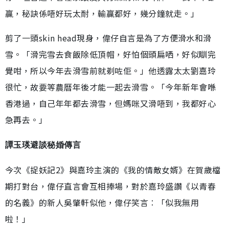
贏，秘訣係唔好玩太耐，輸贏都好，幾分鐘就走。」
剪了一頭skin head現身，偉仔自言是為了方便滑水和滑
雪。「滑完雪去食飯除低頂帽，好怕個頭扁哂，好似瞓完
覺咁，所以今年去滑雪前就剃咗佢。」他透露太太劉嘉玲
很忙，故要等農曆年後才能一起去滑雪。「今年新年會喺
香港過，自己年年都去滑雪，但媽咪又滑唔到，我都好心
急再去。」
譚玉瑛避談秘婚傳言
今次《捉妖記2》與嘉玲主演的《我的情敵女婿》在賀歲檔
期打對台，偉仔直言會互相捧場，對於嘉玲盛讚《以青春
的名義》的新人吳肇軒似他，偉仔笑言︰「似我無用
啦！」