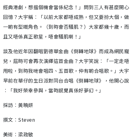
經典港劇，想搵個機會當係紀念！」問到三人有甚麼開心
回憶？大宇稱︰「以前大家都唔成熟，但又要扮大個，做
一啲有型嘅角色。（到時會否騷肌？）大家都幾十歲，而
且又唔係真正歌星，唔會騷肌喇！」
談及他近年因翻唱劉德華金曲《倒轉地球》而成為網民寵
兒，屆時可會再次演繹這首金曲？大宇笑說︰「一定走唔
甩啦，到時我哋會唱四、五首歌，仲有啲合唱歌。」大宇
早前在華仔的生日派對同台合唱《倒轉地球》，他開心說
︰「我好榮幸參與，當時感覺真係好夢幻。」
採訪︰黃曉妍
撰文︰Steven
美術︰梁政敏