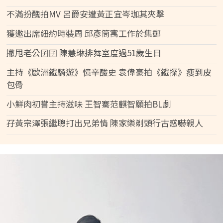
不滿扮醜拍MV 呂爵安遭黃正宜岑珈其夾擊
獲邀出席紐約時裝周 邱彥筒寓工作於集郵
撇甩老公囝囝 陳慧琳排舞室度過51歲生日
主持《歐洲鐵騎遊》憶辛酸史 袁偉豪拍《鐵探》瘦到皮
包骨
小鮮肉初嘗主持滋味 王智騫范麒智願拍BL劇
孖黃宗澤張繼聰打出兄弟情 陳家樂剃頭行古惑嚇親人