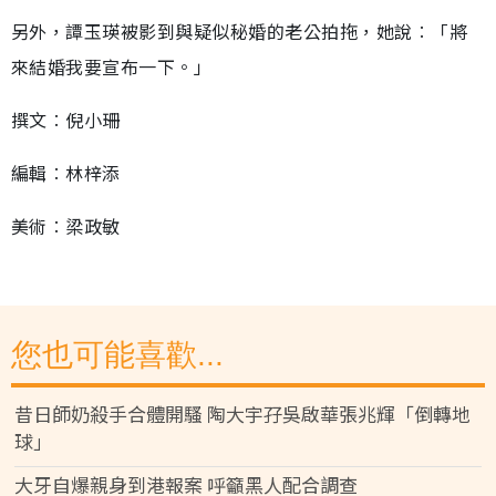
另外，譚玉瑛被影到與疑似秘婚的老公拍拖，她說︰「將
來結婚我要宣布一下。」
撰文︰倪小珊
編輯︰林梓添
美術︰梁政敏
您也可能喜歡...
昔日師奶殺手合體開騷 陶大宇孖吳啟華張兆輝「倒轉地
球」
大牙自爆親身到港報案 呼籲黑人配合調查