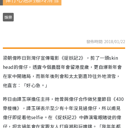
娛樂
發佈時間: 2018/01/22
梁朝偉昨日到灣仔宣傳電影《捉妖記2》，剪了一頭skin
head的偉仔，透露今個農曆年會留港度歲，更自爆新年會
在家中開賭局，而新年後則會和太太劉嘉玲往外地滑雪，
他直言︰「好心急。」
昨日由譚玉瑛擔任主持，她曾與偉仔合作做兒童節目《430
穿梭機》，譚玉瑛表示至少有十年沒見過偉仔，所以甫見
偉仔即捉着他selfie。在《捉妖記2》中飾演電眼賭徒的偉
仔，坦言過年會在家跟友人打麻將和玩啤牌。「我年年都