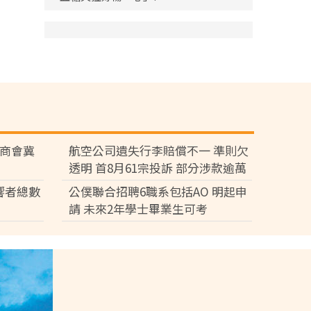
廠商會冀
航空公司遺失行李賠償不一 準則欠
透明 首8月61宗投訴 部分涉款逾萬
元
響者總數
公僕聯合招聘6職系包括AO 明起申
請 未來2年學士畢業生可考