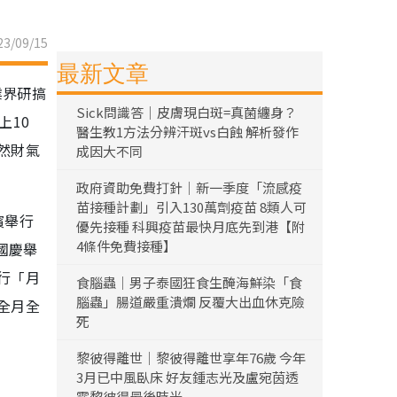
3/09/15
最新文章
業界研搞
Sick問識答｜皮膚現白斑=真菌纏身？
上10
醫生教1方法分辨汗斑vs白蝕 解析發作
然財氣
成因大不同
政府資助免費打針｜新一季度「流感疫
苗接種計劃」引入130萬劑疫苗 8類人可
濱舉行
優先接種 科興疫苗最快月底先到港【附
4條件免費接種】
國慶舉
行「月
食腦蟲｜男子泰國狂食生醃海鮮染「食
腦蟲」腸道嚴重潰爛 反覆大出血休克險
全月全
死
黎彼得離世｜黎彼得離世享年76歲 今年
3月已中風臥床 好友鍾志光及盧宛茵透
露黎彼得最後時光