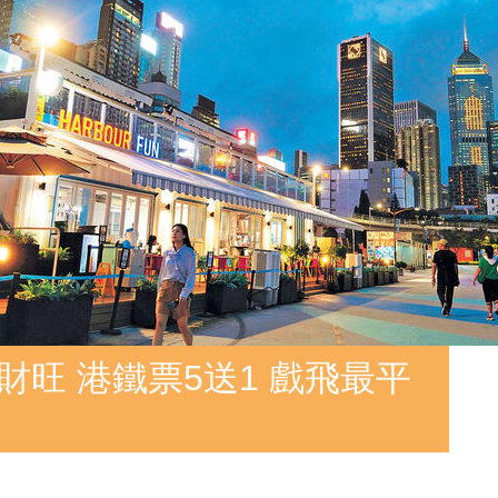
財旺 港鐵票5送1 戲飛最平