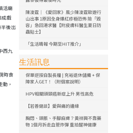
搞活廟
陳浚霆｜《愛回家》風少陳浚霆歐遊行
8成戲
山出事 1原因全身爆紅疹極恐怖 險「毀
容」急回港求醫【附皮膚科醫生夏日防
時半後出
蟲貼士】
「生活晴報 今期至HIT推介」
中西九
生活訊息
現時食
保單逆按自製長糧 | 充裕退休儲備 + 保
障家人GET！（附個案說明）
走動，
HPV相關頭頸癌新症上升 男性高危
【若善健談】愛與痛的邊緣
胸悶、頭脹、手腳麻痺？黃祥興不靠藥
物 1個月拆走血管炸彈 重拾醒神健康