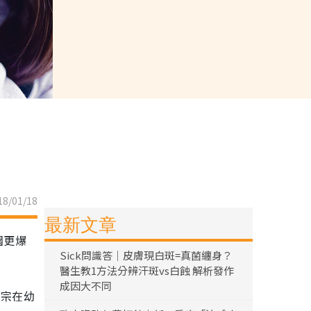
8/01/18
最新文章
園更爆
Sick問識答｜皮膚現白斑=真菌纏身？
醫生教1方法分辨汗斑vs白蝕 解析發作
成因大不同
5宗在幼