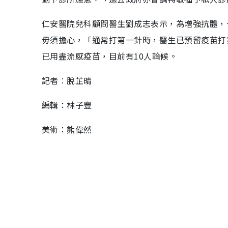
仁安醫院兒科顧問醫生劉成志表示，為增強抗體，
毋須擔心，「通常打第一針時，醫生已預留疫苗打
已用盡流感疫苗，目前有10人輪候。
記者︰脫芷晴
編輯：林子豐
美術：熊偉然