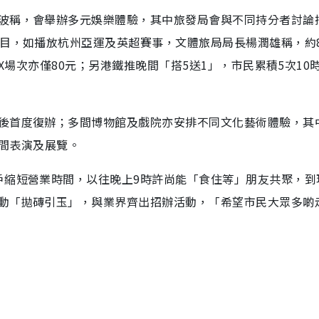
波稱，會舉辦多元娛樂體驗，其中旅發局會與不同持分者討論
節目，如播放杭州亞運及英超賽事，文體旅局局長楊潤雄稱，約
AX場次亦僅80元；另港鐵推晚間「搭5送1」，市民累積5次10
後首度復辦；多間博物館及戲院亦安排不同文化藝術體驗，其
晚間表演及展覽。
戶縮短營業時間，以往晚上9時許尚能「食住等」朋友共聚，到
動「拋磚引玉」，與業界齊出招辦活動，「希望市民大眾多啲