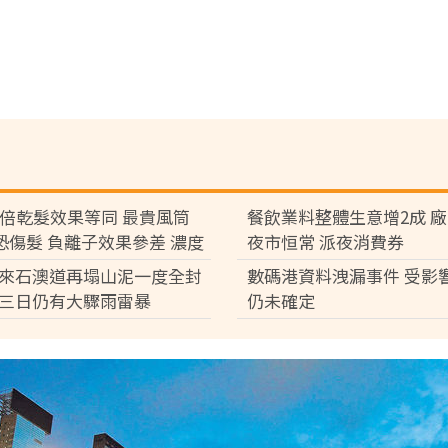
7倍乾髮效果等同 最貴風筒
餐飲業料整體生意增2成 
°C恐傷髮 負離子效果參差 濃度
夜市恒常 派夜消費券
倍
來石澳道再塌山泥一度全封
數碼港資料洩漏事件 受影
三日仍有大驟雨雷暴
仍未確定