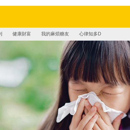
刊
健康財富
我的麻煩糖友
心律知多D