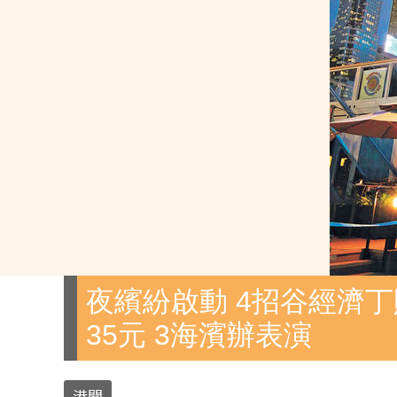
夜繽紛啟動 4招谷經濟丁
35元 3海濱辦表演
港聞