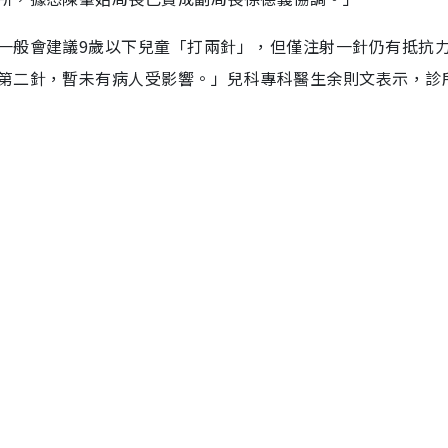
一般會建議9歲以下兒童「打兩針」，但僅注射一針仍有抵抗
第二針，暫未有病人受影響。」兒科專科醫生余則文表示，診