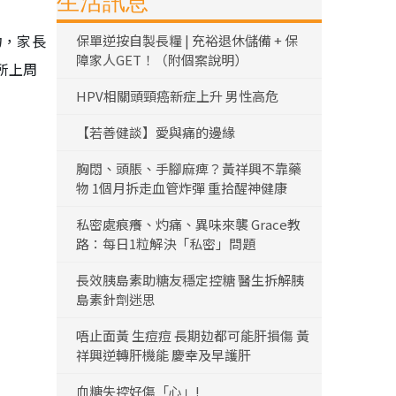
生活訊息
力，家長
保單逆按自製長糧 | 充裕退休儲備 + 保
障家人GET！（附個案說明）
所上周
HPV相關頭頸癌新症上升 男性高危
【若善健談】愛與痛的邊緣
胸悶、頭脹、手腳麻痺？黃祥興不靠藥
物 1個月拆走血管炸彈 重拾醒神健康
私密處痕癢、灼痛、異味來襲 Grace教
路：每日1粒解決「私密」問題
長效胰島素助糖友穩定控糖 醫生拆解胰
島素針劑迷思
唔止面黃 生痘痘 長期攰都可能肝損傷 黃
祥興逆轉肝機能 慶幸及早護肝
血糖失控好傷「心」!