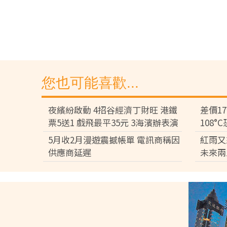
您也可能喜歡...
夜繽紛啟動 4招谷經濟丁財旺 港鐵
差價1
票5送1 戲飛最平35元 3海濱辦表演
108
差逾百
5月收2月漫遊震撼帳單 電訊商稱因
紅雨又
供應商延遲
未來兩