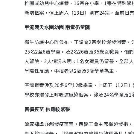
稚園或幼兒中心爆發，16宗在小學，1宗在特殊學
新增個案，但上周六（13日）則有24宗，至前日有
甲流襲天水圍幼園 兩童仍留院
衞生防護中心昨公布，正調查2宗學校爆發個案，
25名2至6歲學童，及2名26歲及35歲女職員，
人留院，3人情況未明；1名女職員仍留醫，全部人
呈陽性反應，中招者以2歲及3歲學童為主。
荃灣個案涉及20名6至12歲學童，上周五（12
學校亦爆發上呼吸道感染個案，涉及24名學童及1
四價疫苗 供應較緊張
流感肆虐亦觸發疫苗荒。西醫工會主席楊超發指，
劃下診所應急，「過去政府亦曾調特敏福予私人診