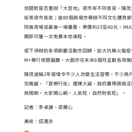
坊間對是否重辦「大笪地」夜市有不同意見，陳茂
街等夜市氣氛；逾80個商場亦舉辦不同文化體育
院推夜場或最後一場優惠，票價約35至60元，IM
閘即可獲一次免費本地車程。
疫下停辦的多項節慶活動亦回歸，如大坑舞火龍疫
M+舉行夜間展廳，大館亦在未來6個月呈獻各項
陳茂波稱3年疫情令不少人改變生活習慣，不少商
完晚飯，「買嘢行街」選擇大減，政府冀帶頭搞活
熱鬧啲，大家開心啲，人氣旺，自然財氣旺」。
記者︰李卓謙、梁薾心
美術：招潤洪