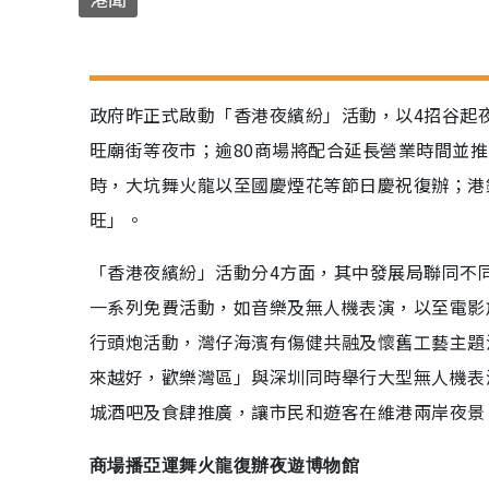
政府昨正式啟動「香港夜繽紛」活動，以4招谷起
旺廟街等夜市；逾80商場將配合延長營業時間並推
時，大坑舞火龍以至國慶煙花等節日慶祝復辦；港
旺」。
「香港夜繽紛」活動分4方面，其中發展局聯同不
一系列免費活動，如音樂及無人機表演，以至電影
行頭炮活動，灣仔海濱有傷健共融及懷舊工藝主題
來越好，歡樂灣區」與深圳同時舉行大型無人機表
城酒吧及食肆推廣，讓市民和遊客在維港兩岸夜景
商場播亞運舞火龍復辦夜遊博物館