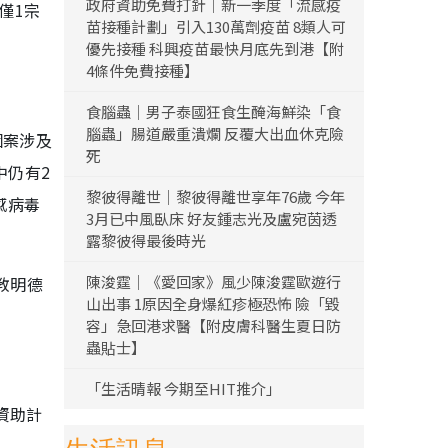
政府資助免費打針｜新一季度「流感疫
僅1宗
苗接種計劃」引入130萬劑疫苗 8類人可
優先接種 科興疫苗最快月底先到港【附
4條件免費接種】
食腦蟲｜男子泰國狂食生醃海鮮染「食
腦蟲」腸道嚴重潰爛 反覆大出血休克險
個案涉及
死
中仍有2
黎彼得離世｜黎彼得離世享年76歲 今年
感病毒
3月已中風臥床 好友鍾志光及盧宛茵透
露黎彼得最後時光
陳浚霆｜《愛回家》風少陳浚霆歐遊行
教明德
山出事 1原因全身爆紅疹極恐怖 險「毀
容」急回港求醫【附皮膚科醫生夏日防
蟲貼士】
「生活晴報 今期至HIT推介」
資助計