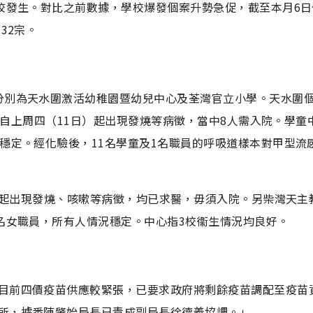
校發生。對比之前數據，學校爆發個案升勢急促，截至本月6日
32宗。
分別為天水圍激活幼稚園暨幼兒中心及荃灣官立小學。天水圍
他們自上周四（11日）起出現發燒等病徵，當中8人需入院。學童
穩定。經化驗後，11名學童及1名職員的呼吸道樣本對甲型流
日）起出現發燒、咳嗽等病徵，均已求醫，毋須入院。另柴灣天主
名女職員，所有人情況穩定。中心指3校衞生情況均良好。
目前四價疫苗供應較緊張，已要求政府將剩餘疫苗調配至疫苗
所，據悉陳肇始局長已責成副局長徐德義協調。」