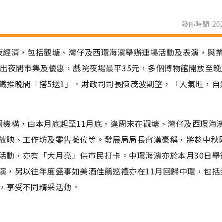
發佈時間: 202
夜經濟，包括觀塘、灣仔及西環海濱舉辦連場活動及表演，與
出夜間市集及優惠，戲院夜場最平35元，多個博物館開放至晚
鐵推晚間「搭5送1」。財政司司長陳茂波期望，「人氣旺，自
同機構，由本月底起至11月底，逢周末在觀塘、灣仔及西環海
放映、工作坊及零售攤位等。發展局局長甯漢豪稱，將趁中秋
活動，亦有「大月亮」供市民打卡。中環海濱亦於本月30日舉
演，另以往年度盛事如美酒佳餚巡禮亦在11月回歸中環，包括
，享受不同精采活動。