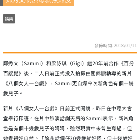
娛樂
發佈時間: 2018/01/11
鄭秀文（Sammi）和梁詠琪（Gigi）繼20年前合作《百分
百感覺》後，二人日前正式投入拍攝由關錦鵬執導的新片
《八個女人一台戲》，Sammi更自爆今次新角色有個十幾
歲兒子。
新片《八個女人一台戲》日前正式開鏡，昨日在中環大會
堂舉行探班。在片中飾演話劇天后的Sammi表示，新片角
色是有個十幾歲兒子的媽媽，雖然現實中未曾生育過，但
她覺得好自然。「除非話個仔30幾歲就好怪，但十幾歲好