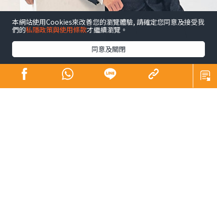
本網站使用Cookies來改善您的瀏覽體驗, 請確定您同意及接受我
們的
私隱政策與使用條款
才繼續瀏覽。
同意及關閉
昔日師奶殺手合體開騷 陶大宇孖吳啟華張兆
輝「倒轉地球」
娛樂
發佈時間: 2023/09/15
陶大宇前日在微博上載與吳啟華、張兆輝拍演唱會海報的
照片，原來三位「師奶殺手」將於11月中合體假佛山開
騷。大宇接受本報訪問，豪言必唱「飲歌」《倒轉地球》
外，又透露三人不止唱歌咁簡單︰「我哋有遊戲、互動同