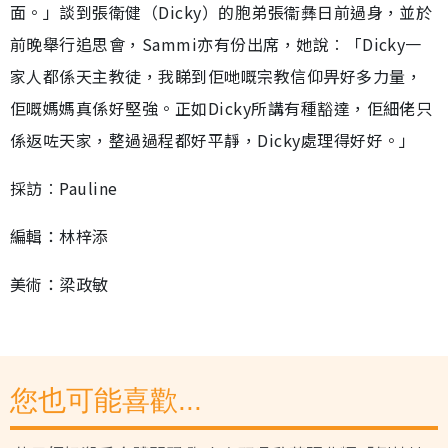
面。」談到張衛健（Dicky）的胞弟張衞彝日前過身，並於
前晚舉行追思會，Sammi亦有份出席，她說︰「Dicky一
家人都係天主教徒，我睇到佢哋嘅宗教信仰畀好多力量，
佢嘅媽媽真係好堅強。正如Dicky所講有種豁達，佢細佬只
係返咗天家，整過過程都好平靜，Dicky處理得好好。」
採訪︰Pauline
編輯：林梓添
美術：梁政敏
您也可能喜歡...