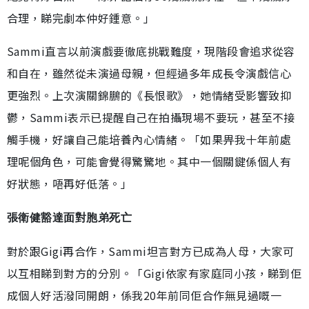
合理，睇完劇本仲好鍾意。」
Sammi直言以前演戲要徹底挑戰難度，現階段會追求從容
和自在，雖然從未演過母親，但經過多年成長令演戲信心
更強烈。上次演關錦鵬的《長恨歌》，她情緒受影響致抑
鬱，Sammi表示已提醒自己在拍攝現場不要玩，甚至不接
觸手機，好讓自己能培養內心情緒。「如果畀我十年前處
理呢個角色，可能會覺得驚驚地。其中一個關鍵係個人有
好狀態，唔再好低落。」
張衛健豁達面對胞弟死亡
對於跟Gigi再合作，Sammi坦言對方已成為人母，大家可
以互相睇到對方的分別。「Gigi依家有家庭同小孩，睇到佢
成個人好活潑同開朗，係我20年前同佢合作無見過嘅一