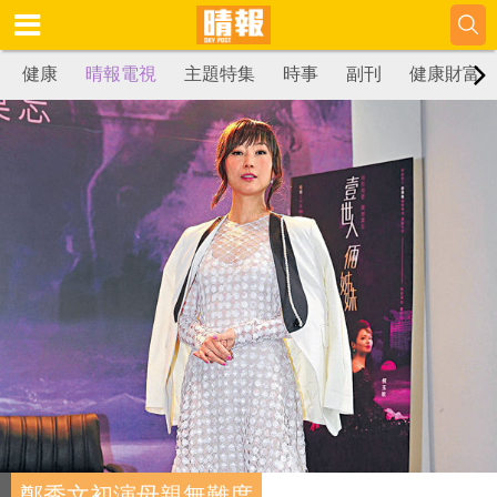
健康
晴報電視
主題特集
時事
副刊
健康財富
鄭秀文初演母親無難度