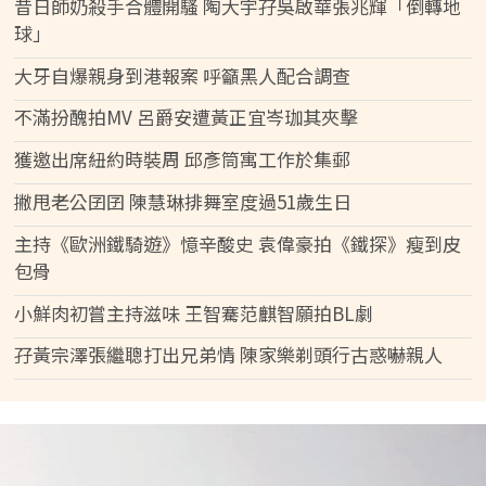
昔日師奶殺手合體開騷 陶大宇孖吳啟華張兆輝「倒轉地
球」
大牙自爆親身到港報案 呼籲黑人配合調查
不滿扮醜拍MV 呂爵安遭黃正宜岑珈其夾擊
獲邀出席紐約時裝周 邱彥筒寓工作於集郵
撇甩老公囝囝 陳慧琳排舞室度過51歲生日
主持《歐洲鐵騎遊》憶辛酸史 袁偉豪拍《鐵探》瘦到皮
包骨
小鮮肉初嘗主持滋味 王智騫范麒智願拍BL劇
孖黃宗澤張繼聰打出兄弟情 陳家樂剃頭行古惑嚇親人