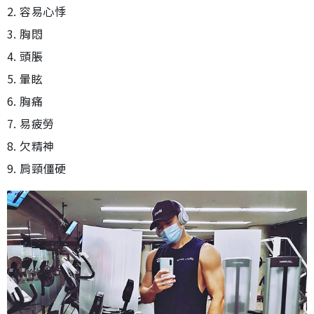
2. 容易心悸
3. 胸悶
4. 頭脹
5. 暈眩
6. 胸痛
7. 易疲勞
8. 欠精神
9. 肩頸僵硬