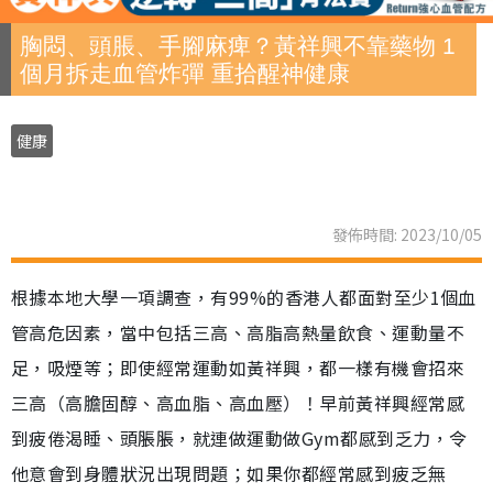
胸悶、頭脹、手腳麻痺？黃祥興不靠藥物 1
個月拆走血管炸彈 重拾醒神健康
健康
發佈時間: 2023/10/05
根據本地大學一項調查，有99%的香港人都面對至少1個血
管高危因素，當中包括三高、高脂高熱量飲食、運動量不
足，吸煙等；即使經常運動如黃祥興，都一樣有機會招來
三高（高膽固醇、高血脂、高血壓）！早前黃祥興經常感
到疲倦渴睡、頭脹脹，就連做運動做Gym都感到乏力，令
他意會到身體狀況出現問題；如果你都經常感到疲乏無