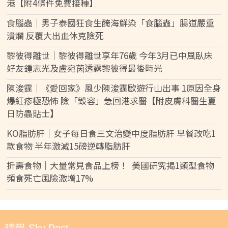
港【附4條件免費接種】
食腦蟲｜男子泰國狂食生醃海鮮染「食腦蟲」腸道嚴重
潰爛 反覆大出血休克險死
黎彼得離世｜黎彼得離世享年76歲 今年3月已中風臥床
好友鍾志光及盧宛茵透露黎彼得最後時光
陳浚霆｜《愛回家》風少陳浚霆歐遊行山出事 1原因全身
爆紅疹極恐怖 險「毀容」急回港求醫【附皮膚科醫生夏
日防蟲貼士】
KO脂肪肝｜女子每日食三文治變中度脂肪肝 早餐改吃1
款食物 半年激減15磅逆轉脂肪肝
折壽食物｜大量常見食品上榜！ 美國研究揭1類型食物
頻食死亡風險激增17%