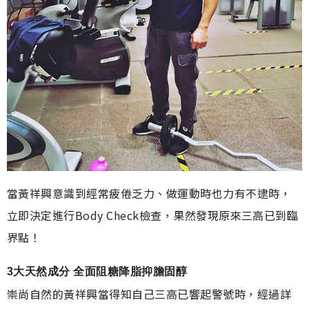
當黃祥興意識到經常疲倦乏力、做運動時也力有不逮時，
立即決定進行Body Check檢查，果然發現原來三高已到臨
界點！
3大天然成分 全面阻糖降脂抑膽固醇
崇尚自然的黃祥興當得知自己三高已響起警號時，經過詳