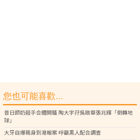
您也可能喜歡...
昔日師奶殺手合體開騷 陶大宇孖吳啟華張兆輝「倒轉地
球」
大牙自爆親身到港報案 呼籲黑人配合調查