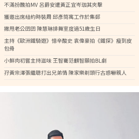
不滿扮醜拍MV 呂爵安遭黃正宜岑珈其夾擊
獲邀出席紐約時裝周 邱彥筒寓工作於集郵
撇甩老公囝囝 陳慧琳排舞室度過51歲生日
主持《歐洲鐵騎遊》憶辛酸史 袁偉豪拍《鐵探》瘦到皮
包骨
小鮮肉初嘗主持滋味 王智騫范麒智願拍BL劇
孖黃宗澤張繼聰打出兄弟情 陳家樂剃頭行古惑嚇親人