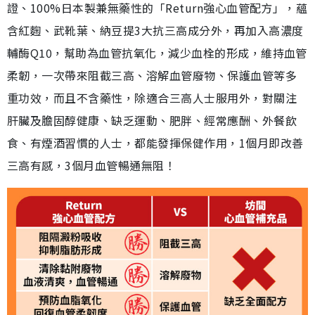
證、100%日本製兼無藥性的「Return強心血管配方」，蘊
含紅麴、武靴葉、納豆提3大抗三高成分外，再加入高濃度
輔酶Q10，幫助為血管抗氧化，減少血栓的形成，維持血管
柔韌，一次帶來阻截三高、溶解血管廢物、保護血管等多
重功效，而且不含藥性，除適合三高人士服用外，對關注
肝臟及膽固醇健康、缺乏運動、肥胖、經常應酬、外餐飲
食、有煙酒習慣的人士，都能發揮保健作用，1個月即改善
三高有感，3個月血管暢通無阻！