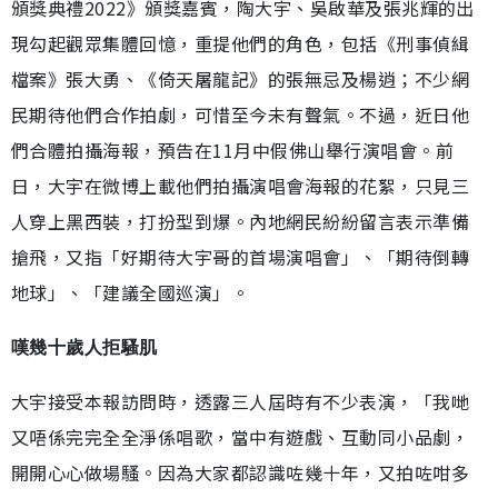
頒獎典禮2022》頒獎嘉賓，陶大宇、吳啟華及張兆輝的出
現勾起觀眾集體回憶，重提他們的角色，包括《刑事偵緝
檔案》張大勇、《倚天屠龍記》的張無忌及楊逍；不少網
民期待他們合作拍劇，可惜至今未有聲氣。不過，近日他
們合體拍攝海報，預告在11月中假佛山舉行演唱會。前
日，大宇在微博上載他們拍攝演唱會海報的花絮，只見三
人穿上黑西裝，打扮型到爆。內地網民紛紛留言表示準備
搶飛，又指「好期待大宇哥的首場演唱會」、「期待倒轉
地球」、「建議全國巡演」。
嘆幾十歲人拒騷肌
大宇接受本報訪問時，透露三人屆時有不少表演，「我哋
又唔係完完全全淨係唱歌，當中有遊戲、互動同小品劇，
開開心心做場騷。因為大家都認識咗幾十年，又拍咗咁多