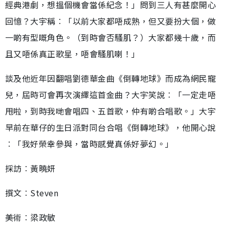
經典港劇，想搵個機會當係紀念！」問到三人有甚麼開心
回憶？大宇稱︰「以前大家都唔成熟，但又要扮大個，做
一啲有型嘅角色。（到時會否騷肌？）大家都幾十歲，而
且又唔係真正歌星，唔會騷肌喇！」
談及他近年因翻唱劉德華金曲《倒轉地球》而成為網民寵
兒，屆時可會再次演繹這首金曲？大宇笑說︰「一定走唔
甩啦，到時我哋會唱四、五首歌，仲有啲合唱歌。」大宇
早前在華仔的生日派對同台合唱《倒轉地球》，他開心說
︰「我好榮幸參與，當時感覺真係好夢幻。」
採訪︰黃曉妍
撰文︰Steven
美術︰梁政敏