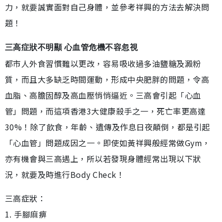
力，就要誠實面對自己身體，並參考祥興的方法去解決問
題！
三高症狀不明顯 心血管危機不容忽視
都市人外食習慣難以更改，容易吸收過多油鹽糖及澱粉
質，而且大多缺乏時間運動，形成中央肥胖的問題，令高
血脂、高膽固醇及高血壓悄悄逼近。三高會引起「心血
管」問題，而這項香港3大健康殺手之一，死亡率更高達
30%！除了飲食，年齡、遺傳及作息日夜顛倒，都是引起
「心血管」問題成因之一。即使如黃祥興般經常做Gym，
亦有機會與三高遇上，所以若發現身體經常出現以下狀
況，就要及時進行Body Check！
三高症狀：
1. 手腳麻痹