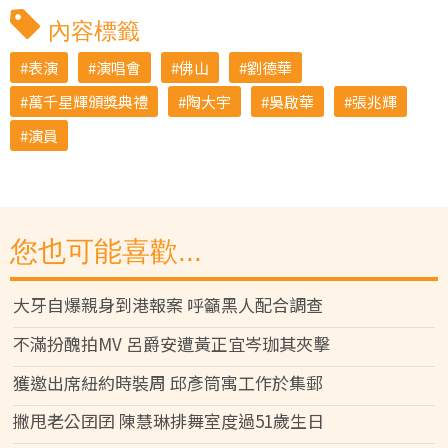
內容標籤
表演
演唱會
佛山
劉德華
萬千星輝頒獎典禮
陶大宇
吳啟華
張兆輝
演員
您也可能喜歡...
大牙自爆親身到港報案 呼籲黑人配合調查
不滿扮醜拍MV 呂爵安遭黃正宜岑珈其夾擊
獲邀出席紐約時裝周 邱彥筒寓工作於集郵
撇甩老公囝囝 陳慧琳排舞室度過51歲生日