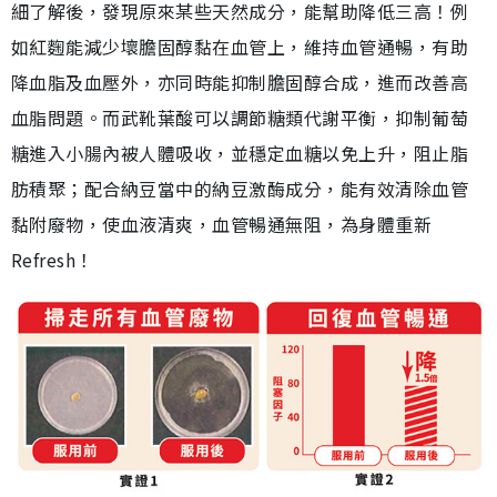
細了解後，發現原來某些天然成分，能幫助降低三高！例
如紅麴能減少壞膽固醇黏在血管上，維持血管通暢，有助
降血脂及血壓外，亦同時能抑制膽固醇合成，進而改善高
血脂問題。而武靴葉酸可以調節糖類代謝平衡，抑制葡萄
糖進入小腸內被人體吸收，並穩定血糖以免上升，阻止脂
肪積聚；配合納豆當中的納豆激酶成分，能有效清除血管
黏附廢物，使血液清爽，血管暢通無阻，為身體重新
Refresh！