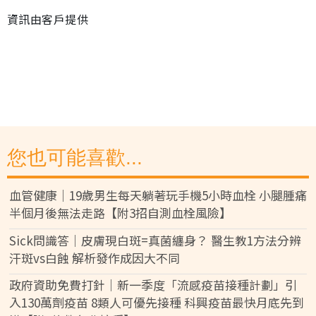
資訊由客戶提供
您也可能喜歡...
血管健康｜19歲男生每天躺著玩手機5小時血栓 小腿腫痛
半個月後無法走路【附3招自測血栓風險】
Sick問識答｜皮膚現白斑=真菌纏身？ 醫生教1方法分辨
汗斑vs白蝕 解析發作成因大不同
政府資助免費打針｜新一季度「流感疫苗接種計劃」引
入130萬劑疫苗 8類人可優先接種 科興疫苗最快月底先到