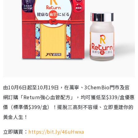
由10月6日起至10月19日，在萬寧、3ChemBio門市及官
網訂購「Return強心血管配方」，均可獲低至$339/盒優惠
價（標準價$399/盒）！擺脫三高刻不容緩、立即重建你的
黃金人生！
立即購買：
https://bit.ly/46uHwxa