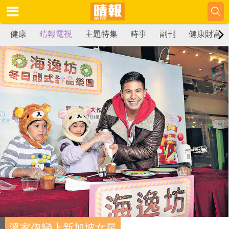
健康
晴報電視
主題特集
時事
副刊
健康財富
溫家偉戀上新加坡女星