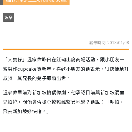
娛樂
發佈時間: 2018/01/08
「大隻仔」溫家偉昨日在紅磡出席商場活動，跟小朋友一
齊製作cupcake賀新年。喜歡小朋友的他表示，很快便榮升
叔叔，其兄長的兒子即將出世。
溫家偉早前到新加坡拍偶像劇，他承認目前與新加坡混血
兒拍拖，問他會否擔心較難維繫異地戀？他說：「唔怕，
飛去新加坡好快啫。」