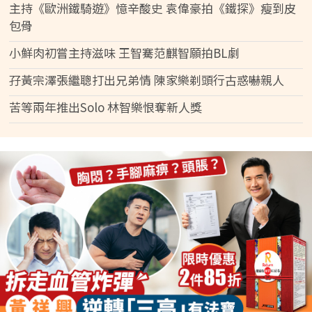
主持《歐洲鐵騎遊》憶辛酸史 袁偉豪拍《鐵探》瘦到皮
包骨
小鮮肉初嘗主持滋味 王智騫范麒智願拍BL劇
孖黃宗澤張繼聰打出兄弟情 陳家樂剃頭行古惑嚇親人
苦等兩年推出Solo 林智樂恨奪新人獎