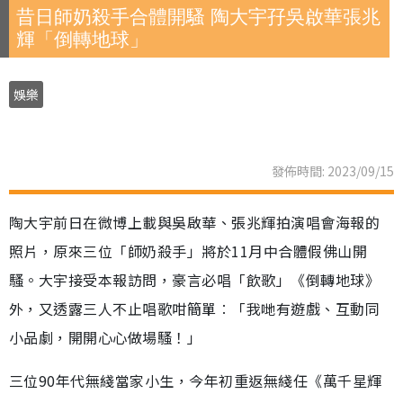
昔日師奶殺手合體開騷 陶大宇孖吳啟華張兆
輝「倒轉地球」
娛樂
發佈時間: 2023/09/15
陶大宇前日在微博上載與吳啟華、張兆輝拍演唱會海報的
照片，原來三位「師奶殺手」將於11月中合體假佛山開
騷。大宇接受本報訪問，豪言必唱「飲歌」《倒轉地球》
外，又透露三人不止唱歌咁簡單︰「我哋有遊戲、互動同
小品劇，開開心心做場騷！」
三位90年代無綫當家小生，今年初重返無綫任《萬千星輝