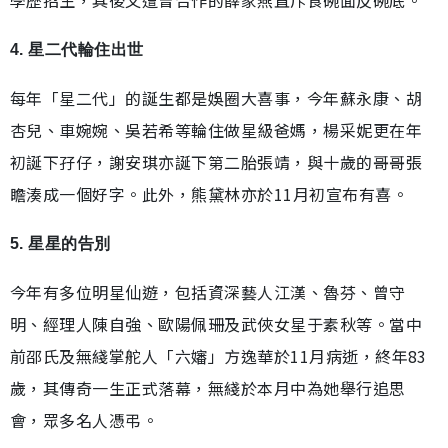
學歷招生，其後又遭曾合作的薛家燕直斥食碗面反碗底。
4. 星二代輪住出世
每年「星二代」的誕生都是娛圈大喜事，今年蘇永康、胡
杏兒、車婉婉、吳若希等輪住做星級爸媽，楊采妮更在年
初誕下孖仔，謝安琪亦誕下第二胎張靖，與十歲的哥哥張
瞻湊成一個好字。此外，熊黛林亦於11月初宣布有喜。
5. 星星的告別
今年有多位明星仙遊，包括資深藝人江漢、魯芬、曾守
明、經理人陳自強、歐陽佩珊及武俠女星于素秋等。當中
前邵氏及無綫掌舵人「六嬸」方逸華於11月病逝，終年83
歲，其傳奇一生正式落幕，無綫於本月中為她舉行追思
會，眾多名人憑弔。