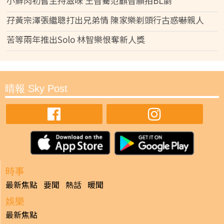
小鮮肉初嘗主持滋味 王智騫范麒智願拍BL劇
孖黃宗澤張繼聰打出兄弟情 陳家樂剃頭行古惑嚇親人
苦等兩年推出Solo 林智樂恨奪新人獎
晴報 Sky Post
時事
最新焦點
要聞
熱話
暖聞
娛樂
最新焦點