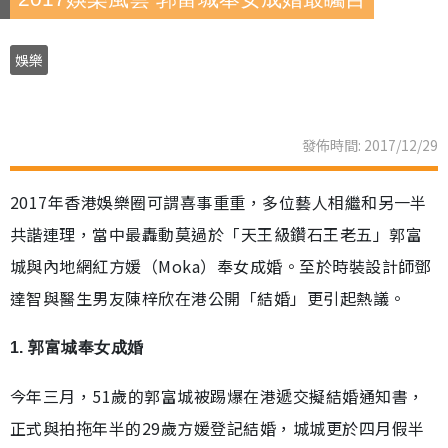
娛樂
發佈時間: 2017/12/29
2017年香港娛樂圈可謂喜事重重，多位藝人相繼和另一半
共諧連理，當中最轟動莫過於「天王級鑽石王老五」郭富
城與內地網紅方媛（Moka）奉女成婚。至於時裝設計師鄧
達智與醫生男友陳梓欣在港公開「結婚」更引起熱議。
1. 郭富城奉女成婚
今年三月，51歲的郭富城被踢爆在港遞交擬結婚通知書，
正式與拍拖年半的29歲方媛登記結婚，城城更於四月假半