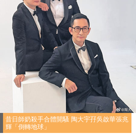
昔日師奶殺手合體開騷 陶大宇孖吳啟華張兆
輝「倒轉地球」