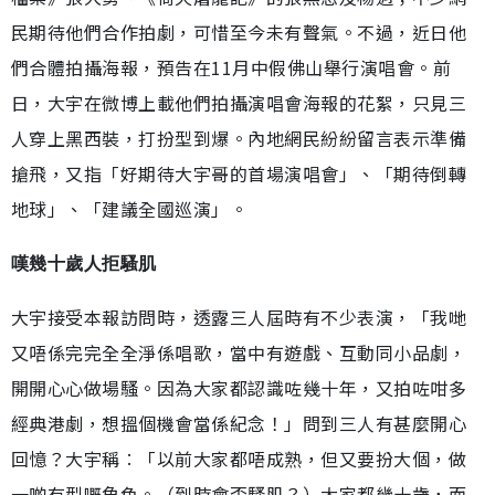
民期待他們合作拍劇，可惜至今未有聲氣。不過，近日他
們合體拍攝海報，預告在11月中假佛山舉行演唱會。前
日，大宇在微博上載他們拍攝演唱會海報的花絮，只見三
人穿上黑西裝，打扮型到爆。內地網民紛紛留言表示準備
搶飛，又指「好期待大宇哥的首場演唱會」、「期待倒轉
地球」、「建議全國巡演」。
嘆幾十歲人拒騷肌
大宇接受本報訪問時，透露三人屆時有不少表演，「我哋
又唔係完完全全淨係唱歌，當中有遊戲、互動同小品劇，
開開心心做場騷。因為大家都認識咗幾十年，又拍咗咁多
經典港劇，想搵個機會當係紀念！」問到三人有甚麼開心
回憶？大宇稱︰「以前大家都唔成熟，但又要扮大個，做
一啲有型嘅角色。（到時會否騷肌？）大家都幾十歲，而