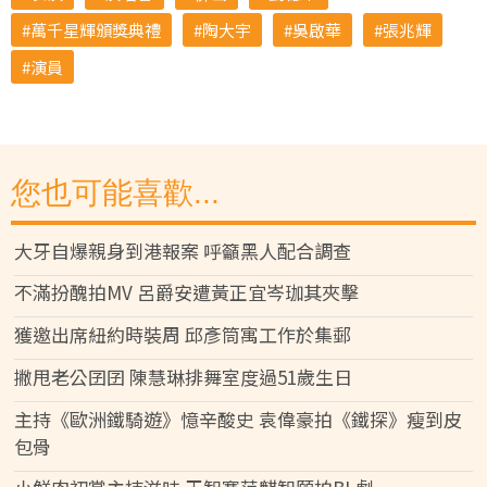
萬千星輝頒獎典禮
陶大宇
吳啟華
張兆輝
演員
您也可能喜歡...
大牙自爆親身到港報案 呼籲黑人配合調查
不滿扮醜拍MV 呂爵安遭黃正宜岑珈其夾擊
獲邀出席紐約時裝周 邱彥筒寓工作於集郵
撇甩老公囝囝 陳慧琳排舞室度過51歲生日
主持《歐洲鐵騎遊》憶辛酸史 袁偉豪拍《鐵探》瘦到皮
包骨