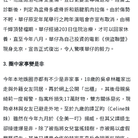
診斷後，判定為盆骨多處骨折和筋腱肌肉拉傷。由於傷勢
不輕，華仔原定年尾舉行之跨年演唱會亦宣布取消，由楊
千嬅頂替檔期。華仔經過203日住院治療，才可以回家休
養，直至今年八月，華仔為自己投資的電影《俠盜聯盟》
現身北京，宣告正式復出，令人驚嘆華仔的毅力。
3. 圈中家事變是非
今年本地娛圈亦都有不少是非家事，18歲的吳卓林離家出
走與外籍女友同居，再於網上公開「出櫃」，其後母親吳
綺莉一度報警，指寓所損失17萬財物，雙方關係惡劣，現
時卓林與女友已避走外地。至於九歲的譚芷昀（Celine妹
妹）雖然在今年九月於《全美一叮》揚威，但其父譚順生
卻接連爆是非，除了被指將女兒當搖錢樹，亦被揭以虛假