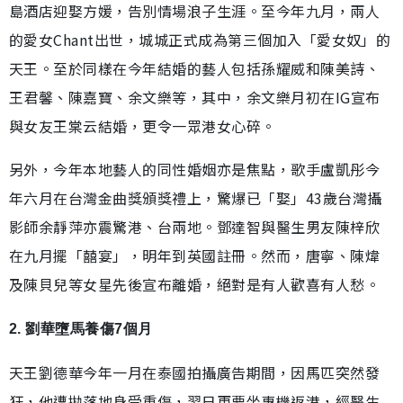
島酒店迎娶方媛，告別情場浪子生涯。至今年九月，兩人
的愛女Chant出世，城城正式成為第三個加入「愛女奴」的
天王。至於同樣在今年結婚的藝人包括孫耀威和陳美詩、
王君馨、陳嘉寶、余文樂等，其中，余文樂月初在IG宣布
與女友王棠云結婚，更令一眾港女心碎。
另外，今年本地藝人的同性婚姻亦是焦點，歌手盧凱彤今
年六月在台灣金曲獎頒獎禮上，驚爆已「娶」43歲台灣攝
影師余靜萍亦震驚港、台兩地。鄧達智與醫生男友陳梓欣
在九月擺「囍宴」，明年到英國註冊。然而，唐寧、陳煒
及陳貝兒等女星先後宣布離婚，絕對是有人歡喜有人愁。
2. 劉華墮馬養傷7個月
天王劉德華今年一月在泰國拍攝廣告期間，因馬匹突然發
狂，他遭拋落地身受重傷，翌日更要坐專機返港，經醫生