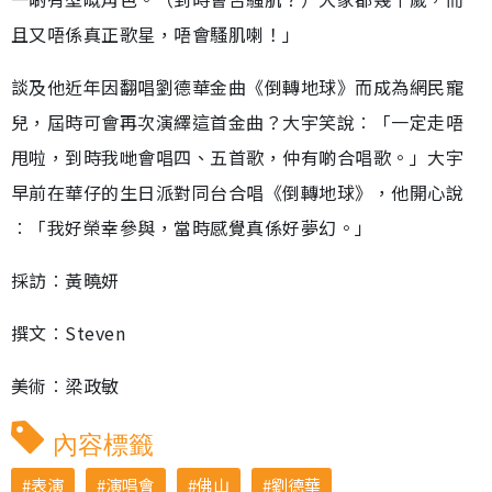
且又唔係真正歌星，唔會騷肌喇！」
談及他近年因翻唱劉德華金曲《倒轉地球》而成為網民寵
兒，屆時可會再次演繹這首金曲？大宇笑說︰「一定走唔
甩啦，到時我哋會唱四、五首歌，仲有啲合唱歌。」大宇
早前在華仔的生日派對同台合唱《倒轉地球》，他開心說
︰「我好榮幸參與，當時感覺真係好夢幻。」
採訪︰黃曉妍
撰文︰Steven
美術︰梁政敏
內容標籤
表演
演唱會
佛山
劉德華