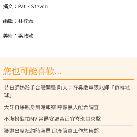
撰文︰Pat、Steven
編輯︰林梓添
美術︰梁政敏
您也可能喜歡...
昔日師奶殺手合體開騷 陶大宇孖吳啟華張兆輝「倒轉地
球」
大牙自爆親身到港報案 呼籲黑人配合調查
不滿扮醜拍MV 呂爵安遭黃正宜岑珈其夾擊
獲邀出席紐約時裝周 邱彥筒寓工作於集郵