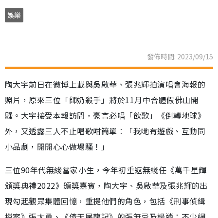
娛樂
發佈時間: 2023/09/15
陶大宇前日在微博上載與吳啟華、張兆輝拍演唱會海報的
照片，原來三位「師奶殺手」將於11月中合體假佛山開
騷。大宇接受本報訪問，豪言必唱「飲歌」《倒轉地球》
外，又透露三人不止唱歌咁簡單︰「我哋有遊戲、互動同
小品劇，開開心心做場騷！」
三位90年代無綫當家小生，今年初重返無綫任《萬千星輝
頒獎典禮2022》頒獎嘉賓，陶大宇、吳啟華及張兆輝的出
現勾起觀眾集體回憶，重提他們的角色，包括《刑事偵緝
檔案》張大勇、《倚天屠龍記》的張無忌及楊逍；不少網