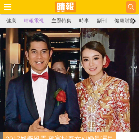
健康
晴報電視
主題特集
時事
副刊
健康財富
2017娛樂風雲 郭富城奉女成婚最矚目