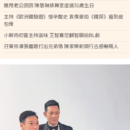
撇甩老公囝囝 陳慧琳排舞室度過51歲生日
主持《歐洲鐵騎遊》憶辛酸史 袁偉豪拍《鐵探》瘦到皮
包骨
小鮮肉初嘗主持滋味 王智騫范麒智願拍BL劇
孖黃宗澤張繼聰打出兄弟情 陳家樂剃頭行古惑嚇親人