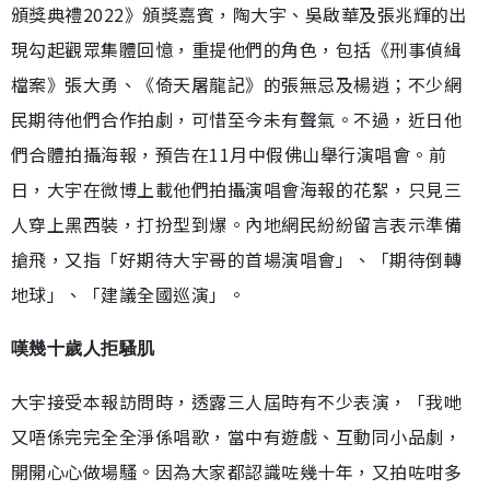
頒獎典禮2022》頒獎嘉賓，陶大宇、吳啟華及張兆輝的出
現勾起觀眾集體回憶，重提他們的角色，包括《刑事偵緝
檔案》張大勇、《倚天屠龍記》的張無忌及楊逍；不少網
民期待他們合作拍劇，可惜至今未有聲氣。不過，近日他
們合體拍攝海報，預告在11月中假佛山舉行演唱會。前
日，大宇在微博上載他們拍攝演唱會海報的花絮，只見三
人穿上黑西裝，打扮型到爆。內地網民紛紛留言表示準備
搶飛，又指「好期待大宇哥的首場演唱會」、「期待倒轉
地球」、「建議全國巡演」。
嘆幾十歲人拒騷肌
大宇接受本報訪問時，透露三人屆時有不少表演，「我哋
又唔係完完全全淨係唱歌，當中有遊戲、互動同小品劇，
開開心心做場騷。因為大家都認識咗幾十年，又拍咗咁多