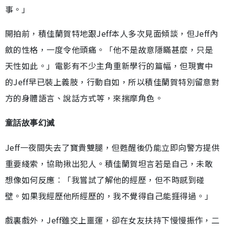
事。」
開拍前，積佳蘭賀特地跟Jeff本人多次見面傾談，但Jeff內
斂的性格，一度令他頭痛。「他不是故意隱瞞甚麼，只是
天性如此。」電影有不少主角重新學行的篇幅，但現實中
的Jeff早已裝上義肢，行動自如，所以積佳蘭賀特別留意對
方的身體語言、說話方式等，來揣摩角色。
童話故事幻滅
Jeff一夜間失去了寶貴雙腿，但甦醒後仍能立即向警方提供
重要綫索，協助揪出犯人。積佳蘭賀坦言若是自己，未敢
想像如何反應︰「我嘗試了解他的經歷，但不時感到碰
壁。如果我經歷他所經歷的，我不覺得自己能捱得過。」
戲裏戲外，Jeff雖交上噩運，卻在女友扶持下慢慢振作，二