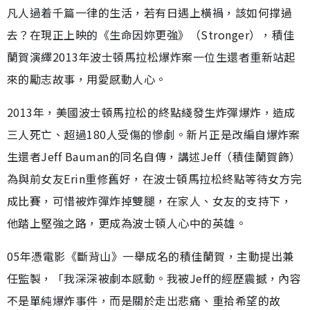
凡人過着千篇一律的生活，若有日遇上橫禍，該如何撑過
去？在現正上映的《生命因妳更強》（Stronger），積佳
蘭賀演繹2013年波士頓馬拉松爆炸案一位生還者重新站起
來的勵志故事，用愛感動人心。
2013年，美國波士頓馬拉松的終點綫發生炸彈爆炸，造成
三人死亡、超過180人受傷的慘劇。新片正是改編自爆炸案
生還者Jeff Bauman的同名自傳，講述Jeff（積佳蘭賀飾）
為與前女友Erin重修舊好，在波士頓馬拉松終點等待女方完
成比賽，可惜被炸彈炸掉雙腿，在家人、女友的支持下，
他踏上堅強之路，更成為波士頓人心中的英雄。
05年憑電影《斷背山》一舉成名的積佳蘭賀，主動提出兼
任監製，「我深深被劇本感動。我被Jeff的經歷震撼，內容
不是單純爆炸事件，而是關於走出悲痛、重拾希望的故