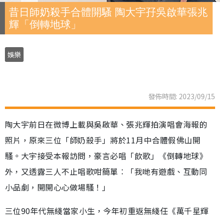
昔日師奶殺手合體開騷 陶大宇孖吳啟華張兆
輝「倒轉地球」
娛樂
發佈時間: 2023/09/15
陶大宇前日在微博上載與吳啟華、張兆輝拍演唱會海報的
照片，原來三位「師奶殺手」將於11月中合體假佛山開
騷。大宇接受本報訪問，豪言必唱「飲歌」《倒轉地球》
外，又透露三人不止唱歌咁簡單︰「我哋有遊戲、互動同
小品劇，開開心心做場騷！」
三位90年代無綫當家小生，今年初重返無綫任《萬千星輝