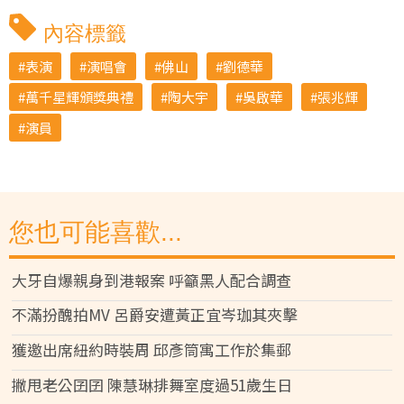
內容標籤
表演
演唱會
佛山
劉德華
萬千星輝頒獎典禮
陶大宇
吳啟華
張兆輝
演員
您也可能喜歡...
大牙自爆親身到港報案 呼籲黑人配合調查
不滿扮醜拍MV 呂爵安遭黃正宜岑珈其夾擊
獲邀出席紐約時裝周 邱彥筒寓工作於集郵
撇甩老公囝囝 陳慧琳排舞室度過51歲生日