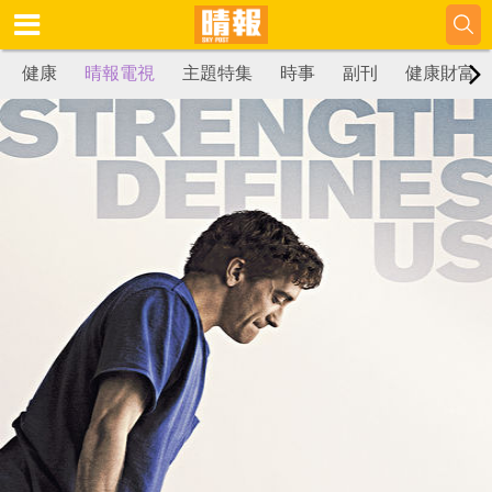
健康
晴報電視
主題特集
時事
副刊
健康財富