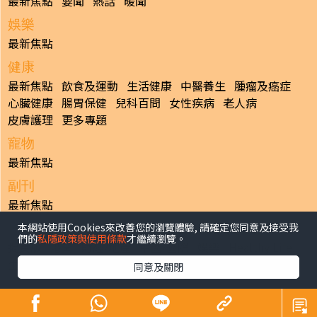
最新焦點
要聞
熱話
暖聞
娛樂
最新焦點
健康
最新焦點
飲食及運動
生活健康
中醫養生
腫瘤及癌症
心臟健康
腸胃保健
兒科百問
女性疾病
老人病
皮膚護理
更多專題
寵物
最新焦點
副刊
最新焦點
本網站使用Cookies來改善您的瀏覽體驗, 請確定您同意及接受我
日報
們的
私隱政策與使用條款
才繼續瀏覽。
揭頁版
港聞
財經/地產
中國/國際
娛樂
Healthy Life
生活副刊
親子/教育
體育
專題/人物
昔日晴報
同意及關閉
香港經濟日報版權所有©2026
>