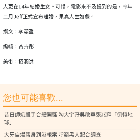
人更在14年結婚生女。可惜，電影來不及提到的是，今年
二月Jeff正式宣布離婚，果真人生如戲。
撰文︰李潔盈
編輯︰黃卉彤
美術︰招潤洪
您也可能喜歡...
昔日師奶殺手合體開騷 陶大宇孖吳啟華張兆輝「倒轉地
球」
大牙自爆親身到港報案 呼籲黑人配合調查