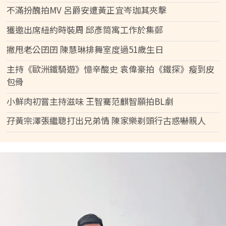
不滿扮醜拍MV 呂爵安遭黃正宜岑珈其夾擊
獲邀出席紐約時裝周 邱彥筒寓工作於集郵
撇甩老公囝囝 陳慧琳排舞室度過51歲生日
主持《歐洲鐵騎遊》憶辛酸史 袁偉豪拍《鐵探》瘦到皮
包骨
小鮮肉初嘗主持滋味 王智騫范麒智願拍BL劇
孖黃宗澤張繼聰打出兄弟情 陳家樂剃頭行古惑嚇親人