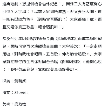
經典港劇，想搵個機會當係紀念！」問到三人有甚麼開心
回憶？大宇稱︰「以前大家都唔成熟，但又要扮大個，做
一啲有型嘅角色。（到時會否騷肌？）大家都幾十歲，而
且又唔係真正歌星，唔會騷肌喇！」
談及他近年因翻唱劉德華金曲《倒轉地球》而成為網民寵
兒，屆時可會再次演繹這首金曲？大宇笑說︰「一定走唔
甩啦，到時我哋會唱四、五首歌，仲有啲合唱歌。」大宇
早前在華仔的生日派對同台合唱《倒轉地球》，他開心說
︰「我好榮幸參與，當時感覺真係好夢幻。」
採訪︰黃曉妍
撰文︰Steven
美術︰梁政敏