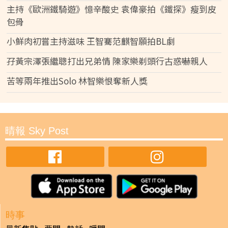
主持《歐洲鐵騎遊》憶辛酸史 袁偉豪拍《鐵探》瘦到皮
包骨
小鮮肉初嘗主持滋味 王智騫范麒智願拍BL劇
孖黃宗澤張繼聰打出兄弟情 陳家樂剃頭行古惑嚇親人
苦等兩年推出Solo 林智樂恨奪新人獎
晴報 Sky Post
時事