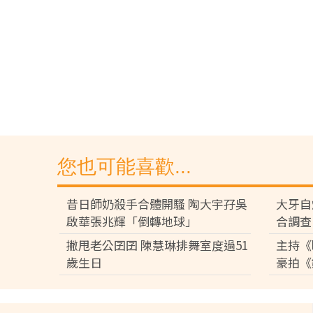
您也可能喜歡...
昔日師奶殺手合體開騷 陶大宇孖吳
大牙自
啟華張兆輝「倒轉地球」
合調查
撇甩老公囝囝 陳慧琳排舞室度過51
主持《
歲生日
豪拍《