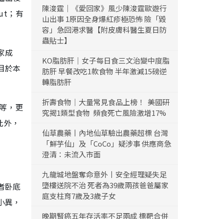
陳浚霆｜《愛回家》風少陳浚霆歐遊行
ut；有
山出事 1原因全身爆紅疹極恐怖 險「毀
容」急回港求醫【附皮膚科醫生夏日防
蟲貼士】
家成
KO脂肪肝｜女子每日食三文治變中度脂
目於本
肪肝 早餐改吃1款食物 半年激減15磅逆
轉脂肪肝
折壽食物｜大量常見食品上榜！ 美國研
場等，更
究揭1類型食物 頻食死亡風險激增17%
此外，
仙草農藥丨內地仙草驗出農藥超標 台灣
「鮮芋仙」及「CoCo」疑涉事 供應商急
澄清：未流入市面
九龍城地盤奪命意外丨安全經理疑失足
墮樓送院不治 死者為39歲兩孩爸爸屬家
者卧底
庭支柱育7歲及3歲子女
小異，
晚期腎癌五年存活率不足兩成 標靶合併