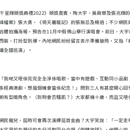
千星輝頒獎典禮2022》頒獎嘉賓，陶大宇、吳啟華及張兆輝
緝檔案》張大勇、《倚天屠龍記》的張無忌及楊逍；不少網民
合體拍攝海報，預告在11月中假佛山舉行演唱會。前日，大宇
西裝，打扮型到爆。內地網民紛紛留言表示準備搶飛，又指「
議全國巡演」。
「我哋又唔係完完全全淨係唱歌，當中有遊戲、互動同小品劇
多經典港劇，想搵個機會當係紀念！」問到三人有甚麼開心回
啲有型嘅角色。（到時會否騷肌？）大家都幾十歲，而且又唔
網民寵兒，屆時可會再次演繹這首金曲？大宇笑說︰「一定走
大宇早前在華仔的生日派對同台合唱《倒轉地球》，他開心說