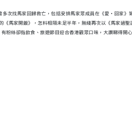
綫曾多次找馬家回歸救亡，包括安排馬家眾成員在《愛‧回家》
的《馬家開飯》，怎料相隔未足半年，無綫再次以《馬家過聖
意；有粉絲卻指飲食、旅遊節目迎合香港觀眾口味，大讚睇得開