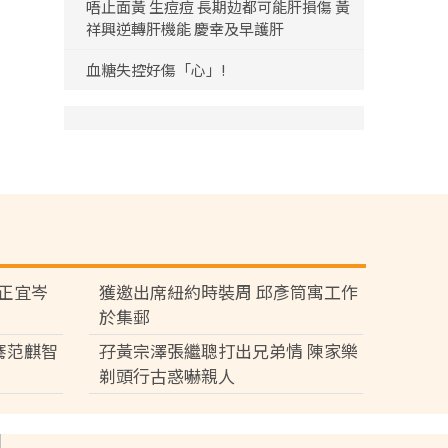
唔止面黃 生痘痘 長期攰都可能肝損傷 黃
祥興逆轉肝機能 慶幸及早護肝
血糖失控好傷「心」!
黃正宜岑
獲邀出席紐約時裝周 邱彥筒寓工作
於集郵
騫范麒智
孖黃宗澤張繼聰打出兄弟情 陳家樂
剃頭行古惑嚇親人