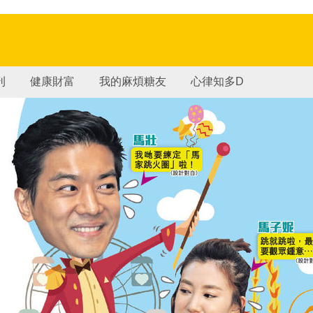
刊
健康財富
我的麻煩糖友
心律知多D