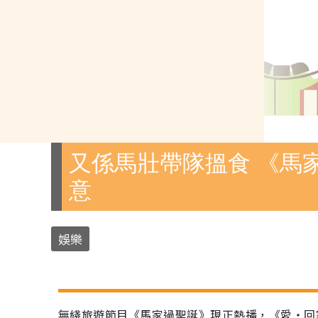
又係馬壯帶隊搵食 《馬
意
娛樂
無綫旅遊節目《馬家過聖誕》現正熱播，《愛‧回