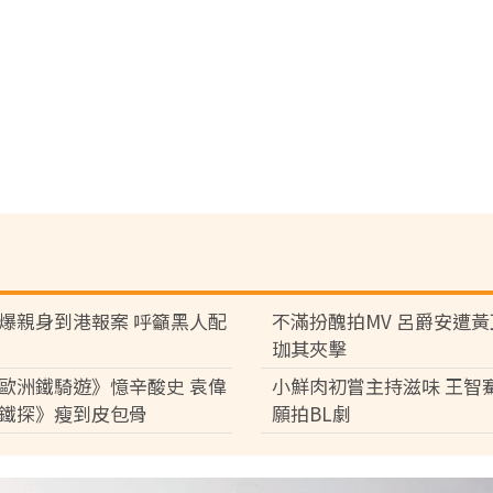
爆親身到港報案 呼籲黑人配
不滿扮醜拍MV 呂爵安遭
珈其夾擊
歐洲鐵騎遊》憶辛酸史 袁偉
小鮮肉初嘗主持滋味 王智
鐵探》瘦到皮包骨
願拍BL劇