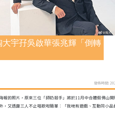
陶大宇孖吳啟華張兆輝「倒轉
發佈時間: 202
海報的照片，原來三位「師奶殺手」將於11月中合體假佛山開
外，又透露三人不止唱歌咁簡單︰「我哋有遊戲、互動同小品