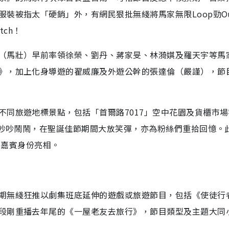
裝被指太「硬銷」外，有網民狠批無綫將馬家無限Loop勁O
tch！
（馬壯）早前率領徐榮、劉丹、蔣家旻、林漪娸及羅天宇等馬
》，加上化身導遊的翟威廉及外遊公幹的張達倫（嚴謹），節
不同旅遊地標景點，包括「首爾路7017」空中花園及貨櫃市
合吵吵鬧鬧，在聖誕佳節期間大放笑彈，亦為粉絲們重拾回憶。
特別嘉賓身份亮相。
期無綫狂推以劇集班底延伸的遊戲或旅遊節目，包括《使徒行
段剛重播去年尾的《一屋老友去旅行》，節目類型及主題大同