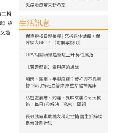
免疫治療帶來新希望
第二輯
生活訊息
誕》搶
心又過
保單逆按自製長糧 | 充裕退休儲備 + 保
障家人GET！（附個案說明）
HPV相關頭頸癌新症上升 男性高危
【若善健談】愛與痛的邊緣
胸悶、頭脹、手腳麻痺？黃祥興不靠藥
物 1個月拆走血管炸彈 重拾醒神健康
私密處痕癢、灼痛、異味來襲 Grace教
路：每日1粒解決「私密」問題
長效胰島素助糖友穩定控糖 醫生拆解胰
島素針劑迷思