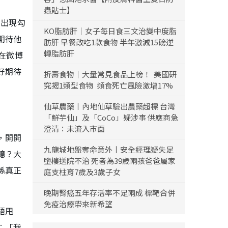
蟲貼士】
的出現勾
KO脂肪肝｜女子每日食三文治變中度脂
期待他
肪肝 早餐改吃1款食物 半年激減15磅逆
轉脂肪肝
在微博
好期待
折壽食物｜大量常見食品上榜！ 美國研
究揭1類型食物 頻食死亡風險激增17%
仙草農藥丨內地仙草驗出農藥超標 台灣
「鮮芋仙」及「CoCo」疑涉事 供應商急
澄清：未流入市面
，開開
九龍城地盤奪命意外丨安全經理疑失足
憶？大
墮樓送院不治 死者為39歲兩孩爸爸屬家
係真正
庭支柱育7歲及3歲子女
晚期腎癌五年存活率不足兩成 標靶合併
免疫治療帶來新希望
唔甩
︰「我