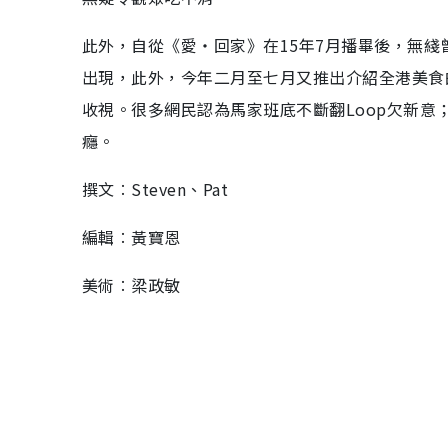
此外，自從《愛‧回家》在15年7月播畢後，無
出現，此外，今年二月至七月又推出介紹全港美食
收視。很多網民認為馬家班底不斷翻Loop欠新
癮。
撰文︰Steven、Pat
編輯︰黃寶恩
美術︰梁政敏