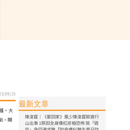
3/09/15
最新文章
騷。大
陳浚霆｜《愛回家》風少陳浚霆歐遊行
劇，開
山出事 1原因全身爆紅疹極恐怖 險「毀
容」急回港求醫【附皮膚科醫生夏日防