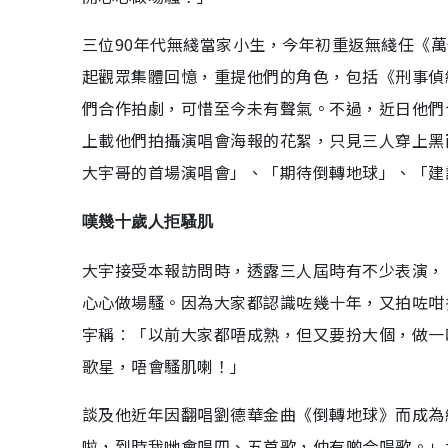
三位90年代無綫當家小生，今年初重返無綫任《萬
起觀眾集體回憶，重提他們的角色，包括《刑事偵
們合作拍劇，可惜至今未有聲氣。不過，近日他們
上載他們拍攝演唱會海報的花絮，只見三人穿上黑
大宇哥的首場演唱會」、「期待倒轉地球」、「建
嘆幾十歲人拒騷肌
大宇接受本報訪問時，透露三人屆時有不少表演，
心心做場騷。因為大家都認識咗幾十年，又拍咗咁
宇稱︰「以前大家都唔成熟，但又要扮大個，做一
歌星，唔會騷肌喇！」
談及他近年因翻唱劉德華金曲《倒轉地球》而成為
啦，到時我哋會唱四、五首歌，仲有啲合唱歌。」