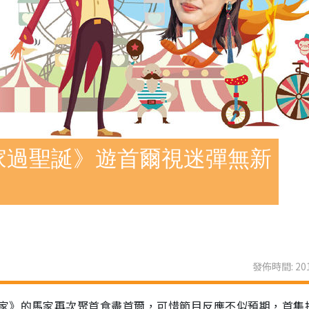
家過聖誕》遊首爾視迷彈無新
發佈時間: 201
家》的馬家再次聚首食盡首爾，可惜節目反應不似預期，首集