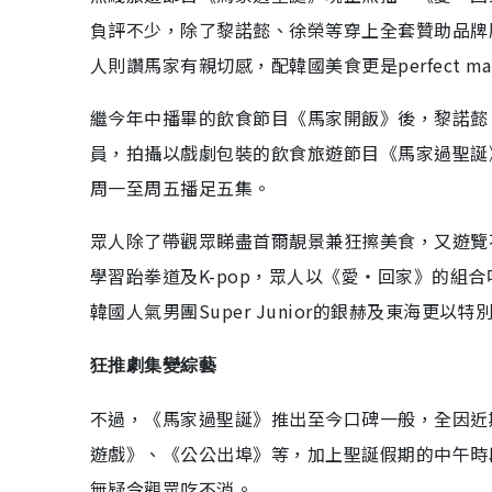
負評不少，除了黎諾懿、徐榮等穿上全套贊助品牌服
人則讚馬家有親切感，配韓國美食更是perfect ma
繼今年中播畢的飲食節目《馬家開飯》後，黎諾懿
員，拍攝以戲劇包裝的飲食旅遊節目《馬家過聖誕
周一至周五播足五集。
眾人除了帶觀眾睇盡首爾靚景兼狂擦美食，又遊覽
學習跆拳道及K-pop，眾人以《愛‧回家》的組
韓國人氣男團Super Junior的銀赫及東海更以
狂推劇集變綜藝
不過，《馬家過聖誕》推出至今口碑一般，全因近
遊戲》、《公公出埠》等，加上聖誕假期的中午時
無疑令觀眾吃不消。