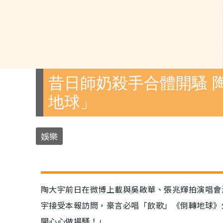
昔日師奶殺手合體開騷 
地球」
娛樂
陶大宇前日在微博上載與吳啟華、張兆輝拍演唱會
宇接受本報訪問，豪言必唱「飲歌」《倒轉地球》
開心心做場騷！」