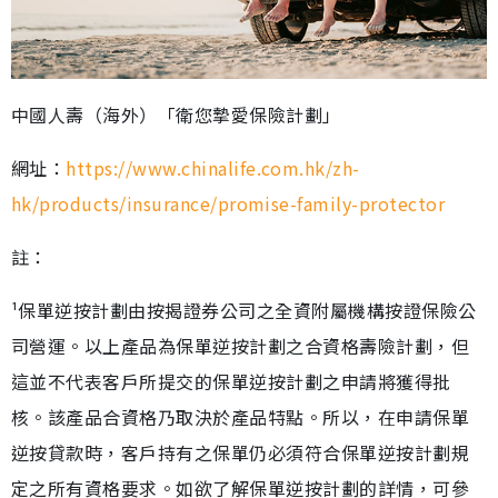
中國人壽（海外）「衛您摯愛保險計劃」
網址：
https://www.chinalife.com.hk/zh-
hk/products/insurance/promise-family-protector
註：
¹保單逆按計劃由按揭證券公司之全資附屬機構按證保險公
司營運。以上產品為保單逆按計劃之合資格壽險計劃，但
這並不代表客戶所提交的保單逆按計劃之申請將獲得批
核。該產品合資格乃取決於產品特點。所以，在申請保單
逆按貸款時，客戶持有之保單仍必須符合保單逆按計劃規
定之所有資格要求。如欲了解保單逆按計劃的詳情，可參