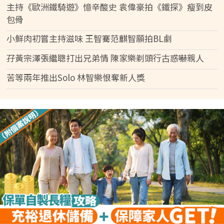
主持《歐洲鐵騎遊》憶辛酸史 袁偉豪拍《鐵探》瘦到皮
包骨
小鮮肉初嘗主持滋味 王智騫范麒智願拍BL劇
孖黃宗澤張繼聰打出兄弟情 陳家樂剃頭行古惑嚇親人
苦等兩年推出Solo 林智樂恨奪新人獎