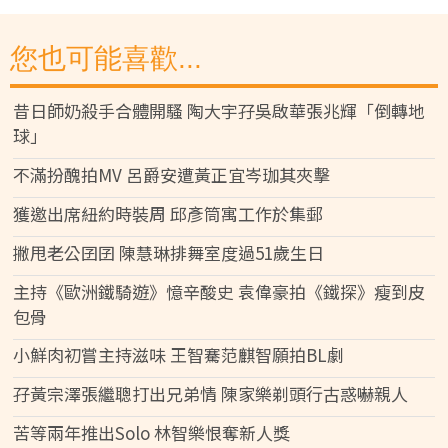
您也可能喜歡...
昔日師奶殺手合體開騷 陶大宇孖吳啟華張兆輝「倒轉地
球」
不滿扮醜拍MV 呂爵安遭黃正宜岑珈其夾擊
獲邀出席紐約時裝周 邱彥筒寓工作於集郵
撇甩老公囝囝 陳慧琳排舞室度過51歲生日
主持《歐洲鐵騎遊》憶辛酸史 袁偉豪拍《鐵探》瘦到皮
包骨
小鮮肉初嘗主持滋味 王智騫范麒智願拍BL劇
孖黃宗澤張繼聰打出兄弟情 陳家樂剃頭行古惑嚇親人
苦等兩年推出Solo 林智樂恨奪新人獎