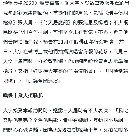
頒獎典禮2022》頒獎嘉賓，陶大宇、吳啟華及張兆輝的出
現勾起觀眾集體回憶，重提他們的角色，包括《刑事偵緝
檔案》張大勇、《倚天屠龍記》的張無忌及楊逍；不少網
民期待他們合作拍劇，可惜至今未有聲氣。不過，近日他
們合體拍攝海報，預告在11月中假佛山舉行演唱會。前
日，大宇在微博上載他們拍攝演唱會海報的花絮，只見三
人穿上黑西裝，打扮型到爆。內地網民紛紛留言表示準備
搶飛，又指「好期待大宇哥的首場演唱會」、「期待倒轉
地球」、「建議全國巡演」。
嘆幾十歲人拒騷肌
大宇接受本報訪問時，透露三人屆時有不少表演，「我哋
又唔係完完全全淨係唱歌，當中有遊戲、互動同小品劇，
開開心心做場騷。因為大家都認識咗幾十年，又拍咗咁多