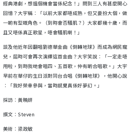
經典港劇，想搵個機會當係紀念！」問到三人有甚麼開心
回憶？大宇稱︰「以前大家都唔成熟，但又要扮大個，做
一啲有型嘅角色。（到時會否騷肌？）大家都幾十歲，而
且又唔係真正歌星，唔會騷肌喇！」
談及他近年因翻唱劉德華金曲《倒轉地球》而成為網民寵
兒，屆時可會再次演繹這首金曲？大宇笑說︰「一定走唔
甩啦，到時我哋會唱四、五首歌，仲有啲合唱歌。」大宇
早前在華仔的生日派對同台合唱《倒轉地球》，他開心說
︰「我好榮幸參與，當時感覺真係好夢幻。」
採訪︰黃曉妍
撰文︰Steven
美術︰梁政敏