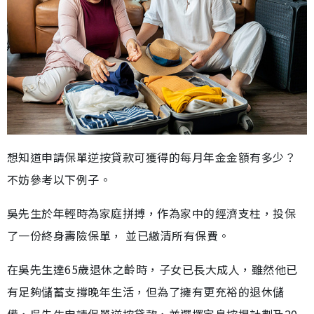
想知道申請保單逆按貸款可獲得的每月年金金額有多少？
不妨參考以下例子。
吳先生於年輕時為家庭拼搏，作為家中的經濟支柱，投保
了一份終身壽險保單， 並已繳清所有保費。
在吳先生達65歲退休之齡時，子女已長大成人，雖然他已
有足夠儲蓄支撐晚年生活，但為了擁有更充裕的退休儲