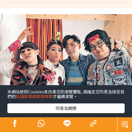
本網站使用Cookies來改善您的瀏覽體驗, 請確定您同意及接受我
們的
私隱政策與使用條款
才繼續瀏覽。
同意及關閉
不滿扮醜拍MV 呂爵安遭黃正宜岑珈其夾擊