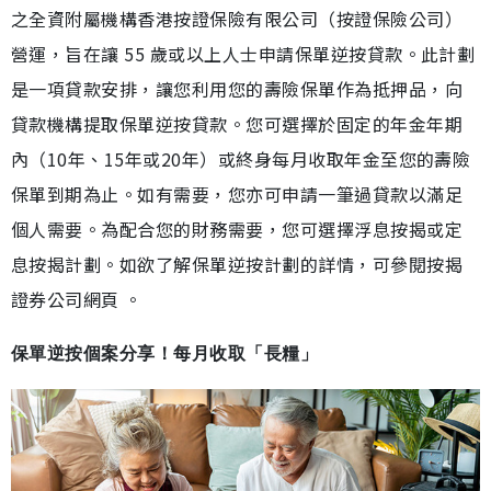
之全資附屬機構香港按證保險有限公司（按證保險公司）
營運，旨在讓 55 歲或以上人士申請保單逆按貸款。此計劃
是一項貸款安排，讓您利用您的壽險保單作為抵押品，向
貸款機構提取保單逆按貸款。您可選擇於固定的年金年期
內（10年、15年或20年）或終身每月收取年金至您的壽險
保單到期為止。如有需要，您亦可申請一筆過貸款以滿足
個人需要。為配合您的財務需要，您可選擇浮息按揭或定
息按揭計劃。如欲了解保單逆按計劃的詳情，可參閱按揭
證券公司網頁 。
保單逆按個案分享！每月收取「長糧」