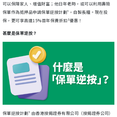
可以保障家人、增值財富；他日年老時，或可以利用壽險
保單作為抵押品申請保單逆按計劃¹，自製長糧。現在投
保，更可享高達15%首年保費折扣²優惠！
甚麼是保單逆按？
保單逆按計劃¹ 由香港按揭證券有限公司（按揭證券公司）