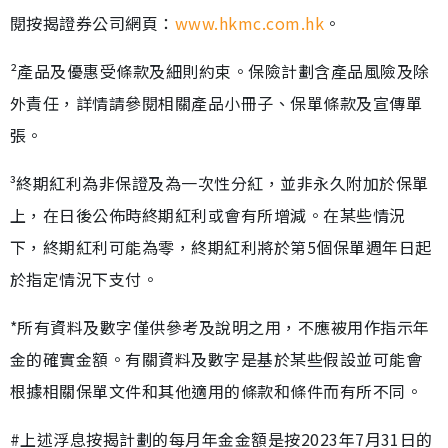
閱按揭證券公司網頁：
www.hkmc.com.hk
。
²產品及優惠受條款及細則約束。保險計劃含產品風險及除
外責任，詳情請參閱相關產品小冊子、保單條款及宣傳單
張。
³終期紅利為非保證及為一次性分紅，並非永久附加於保單
上，在日後公佈時終期紅利或會有所增減。在某些情況
下，終期紅利可能為零，終期紅利將於第5個保單週年日起
於指定情況下支付。
*所有資料及數字僅供參考及說明之用，不應被用作指示年
金的確實金額。有關資料及數字是基於某些假設並可能會
根據相關保單文件和其他適用的條款和條件而有所不同。
#上述浮息按揭計劃的每月年金金額是按2023年7月31日的