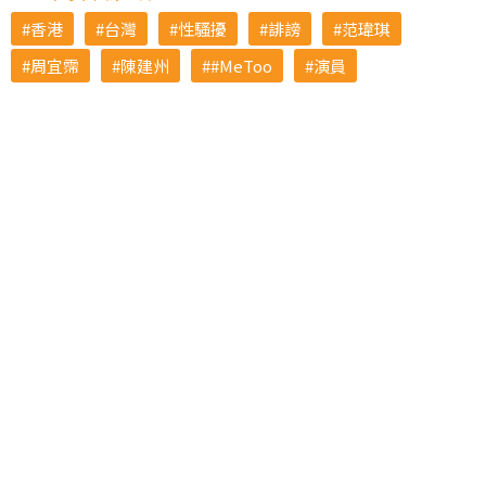
香港
台灣
性騷擾
誹謗
范瑋琪
周宜霈
陳建州
#MeToo
演員