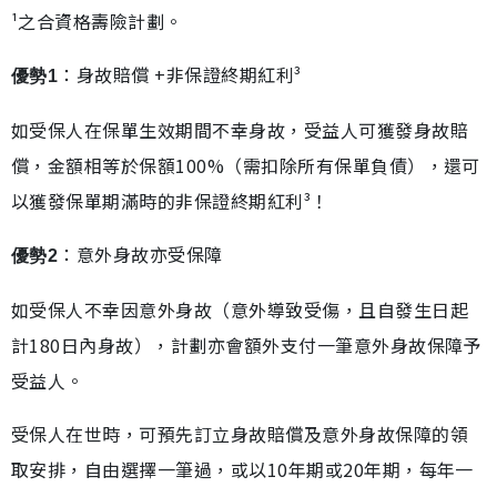
¹之合資格壽險計劃。
：身故賠償 +非保證終期紅利³
優勢1
如受保人在保單生效期間不幸身故，受益人可獲發身故賠
償，金額相等於保額100%（需扣除所有保單負債），還可
以獲發保單期滿時的非保證終期紅利³！
：意外身故亦受保障
優勢2
如受保人不幸因意外身故（意外導致受傷，且自發生日起
計180日內身故），計劃亦會額外支付一筆意外身故保障予
受益人。
受保人在世時，可預先訂立身故賠償及意外身故保障的領
取安排，自由選擇一筆過，或以10年期或20年期，每年一