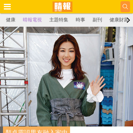
健康
晴報電視
主題特集
時事
副刊
健康財富
顏卓靈認男友融入家中