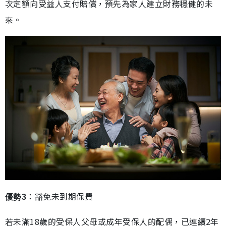
次定額向受益人支付賠償，預先為家人建立財務穩健的未
來。
：豁免未到期保費
優勢3
若未滿18歲的受保人父母或成年受保人的配偶，已連續2年