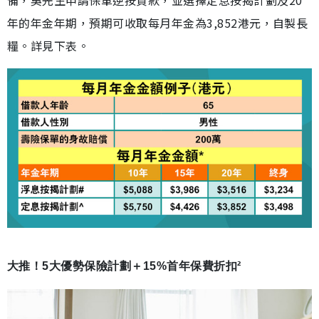
備，吳先生申請保單逆按貸款，並選擇定息按揭計劃及20
年的年金年期，預期可收取每月年金為3,852港元，自製長
糧。詳見下表。
大推！5大優勢保險計劃＋15%首年保費折扣²