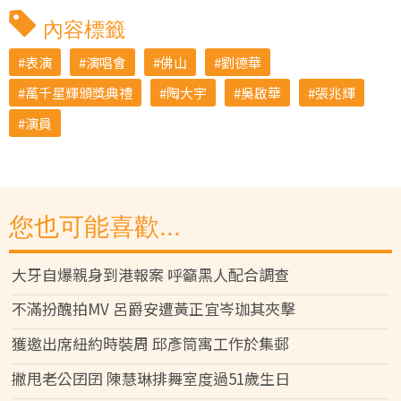
內容標籤
表演
演唱會
佛山
劉德華
萬千星輝頒獎典禮
陶大宇
吳啟華
張兆輝
演員
您也可能喜歡...
大牙自爆親身到港報案 呼籲黑人配合調查
不滿扮醜拍MV 呂爵安遭黃正宜岑珈其夾擊
獲邀出席紐約時裝周 邱彥筒寓工作於集郵
撇甩老公囝囝 陳慧琳排舞室度過51歲生日