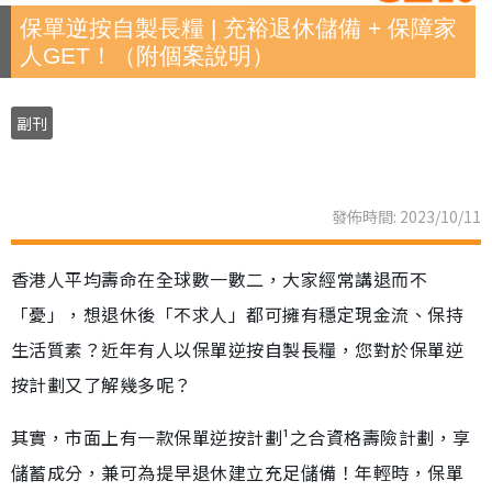
保單逆按自製長糧 | 充裕退休儲備 + 保障家
人GET！（附個案說明）
副刊
發佈時間: 2023/10/11
香港人平均壽命在全球數一數二，大家經常講退而不
「憂」，想退休後「不求人」都可擁有穩定現金流、保持
生活質素？近年有人以保單逆按自製長糧，您對於保單逆
按計劃又了解幾多呢？
其實，市面上有一款保單逆按計劃¹之合資格壽險計劃，享
儲蓄成分，兼可為提早退休建立充足儲備！年輕時，保單