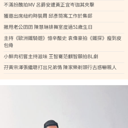
不滿扮醜拍MV 呂爵安遭黃正宜岑珈其夾擊
獲邀出席紐約時裝周 邱彥筒寓工作於集郵
撇甩老公囝囝 陳慧琳排舞室度過51歲生日
主持《歐洲鐵騎遊》憶辛酸史 袁偉豪拍《鐵探》瘦到皮
包骨
小鮮肉初嘗主持滋味 王智騫范麒智願拍BL劇
孖黃宗澤張繼聰打出兄弟情 陳家樂剃頭行古惑嚇親人