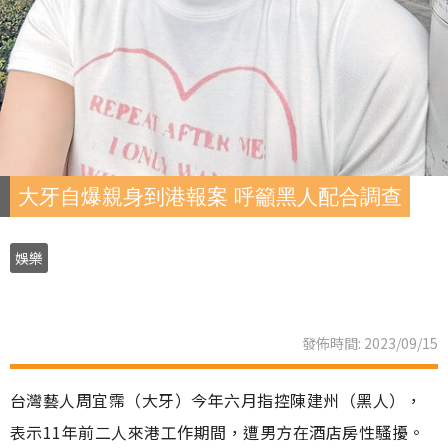
大牙自爆親身到港報案 呼籲黑人配合調查
娛樂
發佈時間: 2023/09/15
台灣藝人周宜霈（大牙）今年六月指控陳建州（黑人），
表示11年前二人來港工作期間，遭男方在酒店房性騷擾。