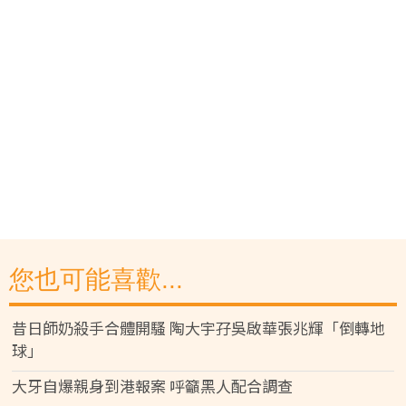
您也可能喜歡...
昔日師奶殺手合體開騷 陶大宇孖吳啟華張兆輝「倒轉地
球」
大牙自爆親身到港報案 呼籲黑人配合調查