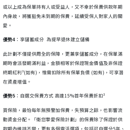
或以上成為保單持有人或受益人，又不幸於保費供款年期
內身故，將獲豁免未到期的保費，延續受保人對家人的關
愛。
：享儲蓄成分 為提早退休建立儲備
優勢4
此計劃不僅提供周全的保障，更兼享儲蓄成分，在保單滿
期時會派發期滿利益，金額相等於保證現金價值及非保證
終期紅利³(如有)，惟需扣除所有保單負債 (如有)，可享潛
在資產增值。
：自選交保費方式 高達15%首年保費折扣²
優勢5
買保險，最怕每年無預警加保費，失預算之餘，也影響流
動資金分配。「衛您摯愛保險計劃」的保費除了保證於供
款期內維持不變，更有多個靈活選項，包括可自選分5年、