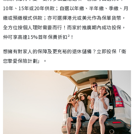
10年、15年或20年供款；自選以年繳、半年繳、季繳、月
繳或預繳模式供款；亦可選擇港元或美元作為保單貨幣，
全方位按個人理財需要而行！而家於推廣期內成功投保，
仲可享高達15%首年保費折扣²！
想擁有對家人的保障及更充裕的退休儲備？立即投保「衛
您摯愛保險計劃」。