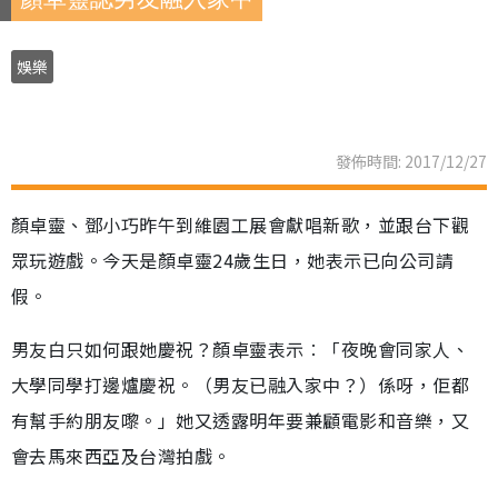
娛樂
發佈時間: 2017/12/27
顏卓靈、鄧小巧昨午到維園工展會獻唱新歌，並跟台下觀
眾玩遊戲。今天是顏卓靈24歲生日，她表示已向公司請
假。
男友白只如何跟她慶祝？顏卓靈表示︰「夜晚會同家人、
大學同學打邊爐慶祝。（男友已融入家中？）係呀，佢都
有幫手約朋友嚟。」她又透露明年要兼顧電影和音樂，又
會去馬來西亞及台灣拍戲。