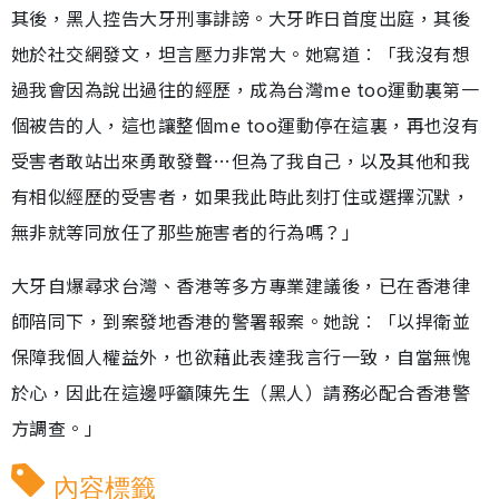
其後，黑人控告大牙刑事誹謗。大牙昨日首度出庭，其後
她於社交網發文，坦言壓力非常大。她寫道︰「我沒有想
過我會因為說出過往的經歷，成為台灣me too運動裏第一
個被告的人，這也讓整個me too運動停在這裏，再也沒有
受害者敢站出來勇敢發聲…但為了我自己，以及其他和我
有相似經歷的受害者，如果我此時此刻打住或選擇沉默，
無非就等同放任了那些施害者的行為嗎？」
大牙自爆尋求台灣、香港等多方專業建議後，已在香港律
師陪同下，到案發地香港的警署報案。她說︰「以捍衛並
保障我個人權益外，也欲藉此表達我言行一致，自當無愧
於心，因此在這邊呼籲陳先生（黑人）請務必配合香港警
方調查。」
內容標籤