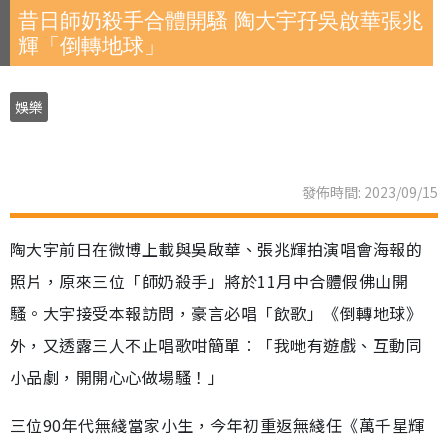
昔日師奶殺手合體開騷 陶大宇孖吳啟華張兆
輝「倒轉地球」
娛樂
發佈時間: 2023/09/15
陶大宇前日在微博上載與吳啟華、張兆輝拍演唱會海報的
照片，原來三位「師奶殺手」將於11月中合體假佛山開
騷。大宇接受本報訪問，豪言必唱「飲歌」《倒轉地球》
外，又透露三人不止唱歌咁簡單︰「我哋有遊戲、互動同
小品劇，開開心心做場騷！」
三位90年代無綫當家小生，今年初重返無綫任《萬千星輝