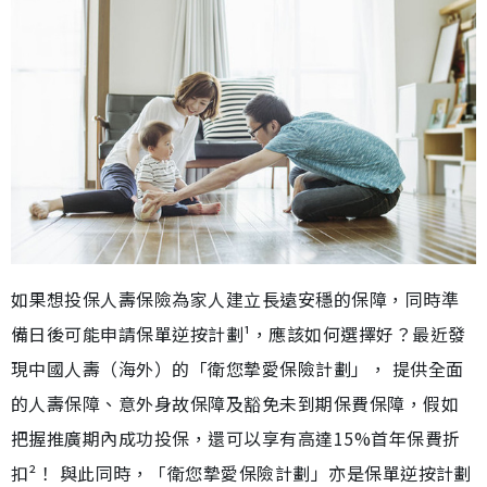
如果想投保人壽保險為家人建立長遠安穩的保障，同時準
備日後可能申請保單逆按計劃¹，應該如何選擇好？最近發
現中國人壽（海外）的「衛您摯愛保險計劃」， 提供全面
的人壽保障、意外身故保障及豁免未到期保費保障，假如
把握推廣期內成功投保，還可以享有高達15%首年保費折
扣²！ 與此同時，「衛您摯愛保險計劃」亦是保單逆按計劃