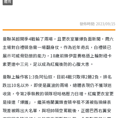
體育
發佈時間: 2023/09/15
曼聯英超開季4戰輸了兩場，且更衣室屢爆負面新聞，周六
主場對白禮頓急需一場翻身仗。作為近年奇兵，白禮頓已
展示可威脅勁旅的能力，18歲前鋒伊雲費格遜上輪對紐卡
素更連中三元，足以成為紅魔後防的心腹大患。
曼聯上輪作客1:3負阿仙奴，目前4戰只取得2勝2負，排名
跌出10名以外，即使是贏波的兩場，總體表現仍不獲球迷
收貨，令第2季執教的領隊坦哈格壓力日增。紅魔更衣室更
是接連「爆鑊」，繼英格蘭翼鋒查頓辛祖不滿被指操練表
現差被踢出大名單，與坦帥隔空罵戰後，正選巴西右翼安