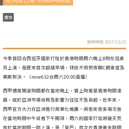
體育
發佈時間: 2017/12/22
今季首回合西班牙國家打吡於香港時間周六晚上8時在班拿
貝上演，是歷來首次超級早場，球迷不用熬夜睇C朗拿度及
美斯對決。（now632台周六20:00直播）
西甲通常開波時間都在當地晚上，算上時差是香港時間凌
晨，故於亞洲市場收視及影響力往往不及英超。近年來，
西甲官方大力在亞洲進行商業化推廣。將愈來愈多場次放
在當地時間中午或者下午開球，周六的國家打吡將破天荒
放於當地時間一時上演，是「皇巴」首次在香港黃金時間