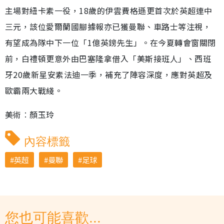
主場對紐卡素一役，18歲的伊雲費格遜更首次於英超連中
三元，該位愛爾蘭國腳據報亦已獲曼聯、車路士等注視，
有望成為隊中下一位「1億英鎊先生」。在今夏轉會窗關閉
前，白禮頓更意外由巴塞隆拿借入「美斯接班人」、西班
牙20歲新星安素法迪一季，補充了陣容深度，應對英超及
歐霸兩大戰綫。
美術︰顏玉玲
內容標籤
英超
曼聯
足球
您也可能喜歡...