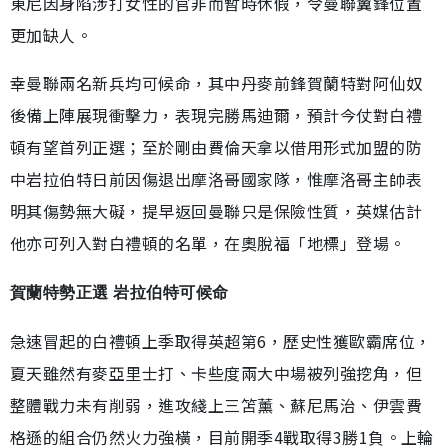
東尼因身陷涉打女性的官非而暫時休假，令曼聯翼鋒位置
更加缺人。
幸曼聯兩名新兵均可候命，其中丹麥前鋒賀蘭特對阿仙奴
後備上陣展現衝擊力，表現完勝馬迪爾，預計今仗對白禮
頓有望首列正選；至於剛由費倫天拿以借用形式加盟的防
中岩拉伯特日前因傷退出摩洛哥國家隊，惟摩洛哥主帥表
明其傷勢無大礙，提早返回曼聯只是保險性質，英媒估計
他亦可列入對白禮頓的名單，在奧脫福「地標」登場。
賀蘭特勢正選 岩拉伯特可候命
急速冒起的白禮頓上季取得英超第6，歷史性獲歐霸席位，
夏天雖然有麥亞里士打、卡些度兩大中場被列強挖角，但
整體戰力未有削弱，進攻綫上三笘薰、蘇尼馬治、伊雲費
格遜的組合仍然火力強橫，目前開季4戰取得3勝1負。上輪