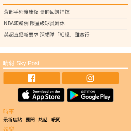
背部手術後康復 哥帥回歸指揮
NBA頒新例 限星級球員輪休
英超直播新要求 踩領隊「紅綫」難實行
晴報 Sky Post
時事
最新焦點
要聞
熱話
暖聞
娛樂