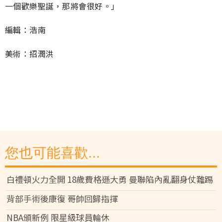
一個歡樂聖誕，那將會很好。」
編輯：浩南
美術：招潤洪
您也可能喜歡...
白禮頓火力全開 18歲費格遜大勇 曼聯陷內亂翻身仗難踢
背部手術後康復 哥帥回歸指揮
NBA頒新例 限星級球員輪休