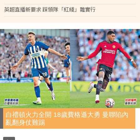
英超直播新要求 踩領隊「紅綫」難實行
白禮頓火力全開 18歲費格遜大勇 曼聯陷內
亂翻身仗難踢