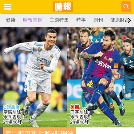
健康
晴報電視
主題特集
時事
副刊
健康財富
皇馬迎巴塞 明晚8時開波