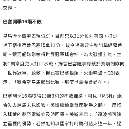
交鋒。
巴塞開季16場不敗
皇馬今季西甲表現低沉，目前只以31分位列第四，打少一
場下落後宿敵巴塞隆拿11分，故今場需要主動出擊縮窄差
距。銀河艦隊剛奪得世界冠軍球會杯，為大戰振士氣，主
將C朗拿度更大打口水戰，揚言巴塞隆拿應該於賽前列隊向
「世界冠軍」致敬，但已被巴塞拒絕，火藥味濃。C朗表
示：「我希望皇馬勝出比賽，那麼爭霸機會尚在。」
巴塞開季16場取得13勝3和的不敗佳績，可見「MSN」組
合失去尼馬未見影響，美斯繼續當首席射手之餘，一度陷
入球荒的蘇亞雷斯亦及時回勇。美斯表示：「贏波將可建
立重要的優勢，若然能夠以國家打吡勝利結束這一年，過