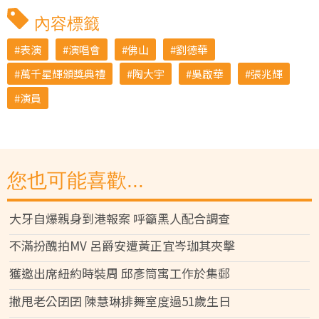
內容標籤
表演
演唱會
佛山
劉德華
萬千星輝頒獎典禮
陶大宇
吳啟華
張兆輝
演員
您也可能喜歡...
大牙自爆親身到港報案 呼籲黑人配合調查
不滿扮醜拍MV 呂爵安遭黃正宜岑珈其夾擊
獲邀出席紐約時裝周 邱彥筒寓工作於集郵
撇甩老公囝囝 陳慧琳排舞室度過51歲生日