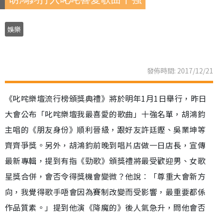
娛樂
發佈時間: 2017/12/21
《叱咤樂壇流行榜頒獎典禮》將於明年1月1日舉行，昨日
大會公布「叱咤樂壇我最喜愛的歌曲」十強名單，胡鴻鈞
主唱的《朋友身份》順利晉級，跟好友許廷鏗、吳業坤等
齊齊爭獎。另外，胡鴻鈞前晚到唱片店做一日店長，宣傳
最新專輯，提到有指《勁歌》頒獎禮將最受歡迎男、女歌
星獎合併，會否令得獎機會變微？他說︰「尊重大會新方
向，我覺得歌手唔會因為賽制改變而受影響，最重要都係
作品質素。」提到他演《降魔的》後人氣急升，問他會否