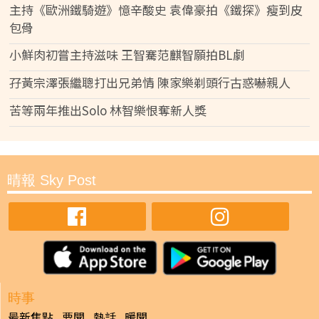
主持《歐洲鐵騎遊》憶辛酸史 袁偉豪拍《鐵探》瘦到皮
包骨
小鮮肉初嘗主持滋味 王智騫范麒智願拍BL劇
孖黃宗澤張繼聰打出兄弟情 陳家樂剃頭行古惑嚇親人
苦等兩年推出Solo 林智樂恨奪新人獎
晴報 Sky Post
時事
最新焦點
要聞
熱話
暖聞