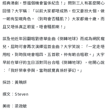
經典港劇，想搵個機會當係紀念！」問到三人有甚麼開心
回憶？大宇稱︰「以前大家都唔成熟，但又要扮大個，做
一啲有型嘅角色。（到時會否騷肌？）大家都幾十歲，而
且又唔係真正歌星，唔會騷肌喇！」
談及他近年因翻唱劉德華金曲《倒轉地球》而成為網民寵
兒，屆時可會再次演繹這首金曲？大宇笑說︰「一定走唔
甩啦，到時我哋會唱四、五首歌，仲有啲合唱歌。」大宇
早前在華仔的生日派對同台合唱《倒轉地球》，他開心說
︰「我好榮幸參與，當時感覺真係好夢幻。」
採訪︰黃曉妍
撰文︰Steven
美術︰梁政敏