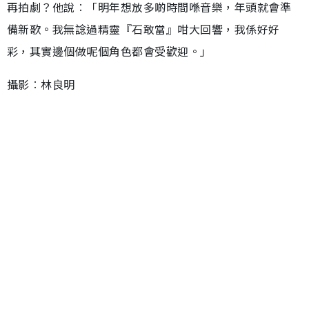
再拍劇？他說︰「明年想放多啲時間喺音樂，年頭就會準
備新歌。我無諗過精靈『石敢當』咁大回響，我係好好
彩，其實邊個做呢個角色都會受歡迎。」
攝影︰林良明