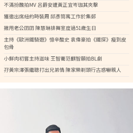
不滿扮醜拍MV 呂爵安遭黃正宜岑珈其夾擊
獲邀出席紐約時裝周 邱彥筒寓工作於集郵
撇甩老公囝囝 陳慧琳排舞室度過51歲生日
主持《歐洲鐵騎遊》憶辛酸史 袁偉豪拍《鐵探》瘦到皮
包骨
小鮮肉初嘗主持滋味 王智騫范麒智願拍BL劇
孖黃宗澤張繼聰打出兄弟情 陳家樂剃頭行古惑嚇親人