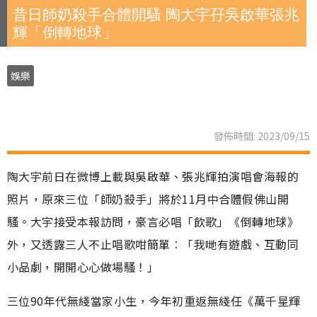
昔日師奶殺手合體開騷 陶大宇孖吳啟華張兆
輝「倒轉地球」
娛樂
發佈時間: 2023/09/15
陶大宇前日在微博上載與吳啟華、張兆輝拍演唱會海報的
照片，原來三位「師奶殺手」將於11月中合體假佛山開
騷。大宇接受本報訪問，豪言必唱「飲歌」《倒轉地球》
外，又透露三人不止唱歌咁簡單︰「我哋有遊戲、互動同
小品劇，開開心心做場騷！」
三位90年代無綫當家小生，今年初重返無綫任《萬千星輝