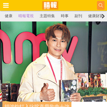
健康
晴報電視
主題特集
時事
副刊
健康財富
胡鴻鈞打入叱咤喜愛歌曲十強