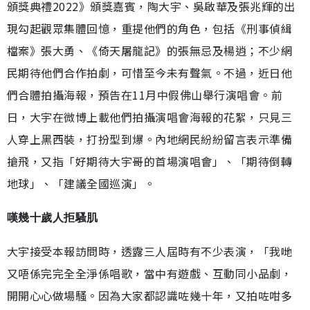
頒獎典禮2022》頒獎嘉賓，陶大宇、吳啟華及張兆輝的出
現勾起觀眾集體回憶，重提他們的角色，包括《刑事偵緝
檔案》張大勇、《倚天屠龍記》的張無忌及楊逍；不少網
民期待他們合作拍劇，可惜至今未有聲氣。不過，近日他
們合體拍攝海報，預告在11月中假佛山舉行演唱會。前
日，大宇在微博上載他們拍攝演唱會海報的花絮，只見三
人穿上黑西裝，打扮型到爆。內地網民紛紛留言表示準備
搶飛，又指「好期待大宇哥的首場演唱會」、「期待倒轉
地球」、「建議全國巡演」。
嘆幾十歲人拒騷肌
大宇接受本報訪問時，透露三人屆時有不少表演，「我哋
又唔係完完全全淨係唱歌，當中有遊戲、互動同小品劇，
開開心心做場騷。因為大家都認識咗幾十年，又拍咗咁多