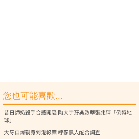
您也可能喜歡...
昔日師奶殺手合體開騷 陶大宇孖吳啟華張兆輝「倒轉地
球」
大牙自爆親身到港報案 呼籲黑人配合調查