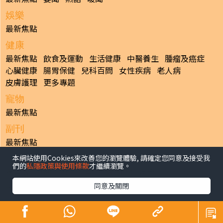
娛樂
最新焦點
健康
最新焦點
飲食及運動
生活健康
中醫養生
腫瘤及癌症
心臟健康
腸胃保健
兒科百問
女性疾病
老人病
皮膚護理
更多專題
寵物
最新焦點
副刊
最新焦點
本網站使用Cookies來改善您的瀏覽體驗, 請確定您同意及接受我
日報
們的
私隱政策與使用條款
才繼續瀏覽。
揭頁版
港聞
財經/地產
中國/國際
娛樂
Healthy Life
生活副刊
親子/教育
體育
專題/人物
昔日晴報
同意及關閉
香港經濟日報版權所有©2026
>