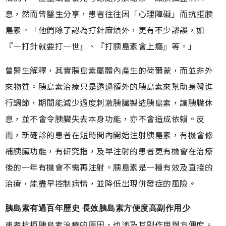
息，然而曾醫生分享，患者往往因「心理障礙」而抗拒胰
島素。「他們除了認為打針麻煩外，更有不少謬誤，如
『一打針就要打一世』、『打胰島素會上癮』等。」
曾醫生解釋，其實胰島素屬體內產生的荷爾蒙，而並非外
來物質。胰島素治療只是透過額外的胰島素來幫助身體進
行調節，期間能減少過度刺激胰臟製造胰島素，讓胰臟休
息，並不會令胰臟失去本身功能，亦不會造成依賴。反
而，新確診的患者在短時間內開始注射胰島素，有機會修
補胰臟功能，有研究指，及早注射的患者更有機會在治療
後的一年有機會不需再注射。胰島素是一種有效及直接的
治療，能盡早控制病情，並降低出現併發症的風險。
胰島素有過百年歷史 長效胰島素方便度高副作用少
患者抗拒胰島素治療的原因，也涉及其副作用與方便度。