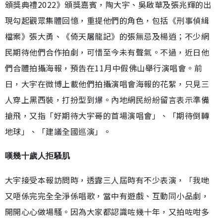
頒獎典禮2022》頒獎嘉賓，陶大宇、吳啟華及張兆輝的出
現勾起觀眾集體回憶，重提他們的角色，包括《刑事偵緝
檔案》張大勇、《倚天屠龍記》的張無忌及楊逍；不少網
民期待他們合作拍劇，可惜至今未有聲氣。不過，近日他
們合體拍攝海報，預告在11月中假佛山舉行演唱會。前
日，大宇在微博上載他們拍攝演唱會海報的花絮，只見三
人穿上黑西裝，打扮型到爆。內地網民紛紛留言表示準備
搶飛，又指「好期待大宇哥的首場演唱會」、「期待倒轉
地球」、「建議全國巡演」。
嘆幾十歲人拒騷肌
大宇接受本報訪問時，透露三人屆時有不少表演，「我哋
又唔係完完全全淨係唱歌，當中有遊戲、互動同小品劇，
開開心心做場騷。因為大家都認識咗幾十年，又拍咗咁多