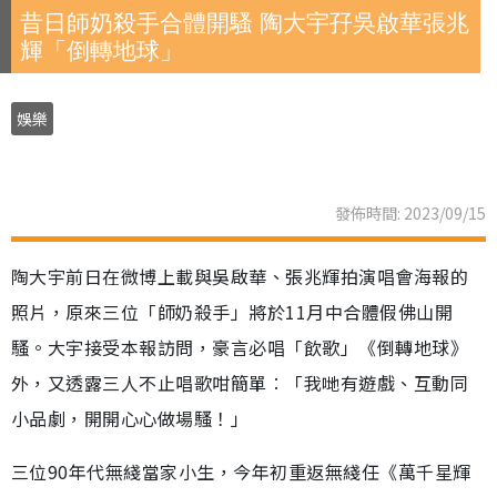
昔日師奶殺手合體開騷 陶大宇孖吳啟華張兆
輝「倒轉地球」
娛樂
發佈時間: 2023/09/15
陶大宇前日在微博上載與吳啟華、張兆輝拍演唱會海報的
照片，原來三位「師奶殺手」將於11月中合體假佛山開
騷。大宇接受本報訪問，豪言必唱「飲歌」《倒轉地球》
外，又透露三人不止唱歌咁簡單︰「我哋有遊戲、互動同
小品劇，開開心心做場騷！」
三位90年代無綫當家小生，今年初重返無綫任《萬千星輝