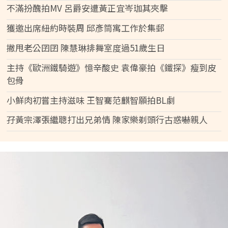
不滿扮醜拍MV 呂爵安遭黃正宜岑珈其夾擊
獲邀出席紐約時裝周 邱彥筒寓工作於集郵
撇甩老公囝囝 陳慧琳排舞室度過51歲生日
主持《歐洲鐵騎遊》憶辛酸史 袁偉豪拍《鐵探》瘦到皮
包骨
小鮮肉初嘗主持滋味 王智騫范麒智願拍BL劇
孖黃宗澤張繼聰打出兄弟情 陳家樂剃頭行古惑嚇親人