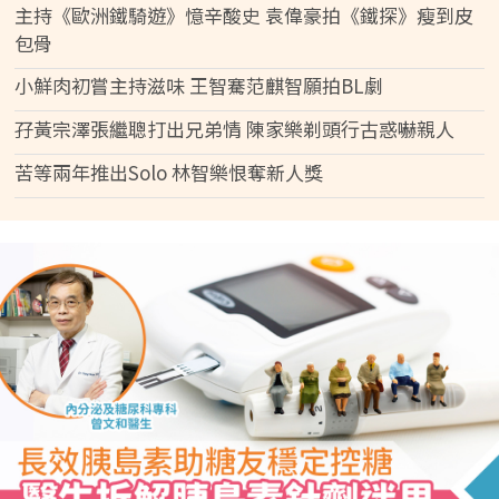
主持《歐洲鐵騎遊》憶辛酸史 袁偉豪拍《鐵探》瘦到皮
包骨
小鮮肉初嘗主持滋味 王智騫范麒智願拍BL劇
孖黃宗澤張繼聰打出兄弟情 陳家樂剃頭行古惑嚇親人
苦等兩年推出Solo 林智樂恨奪新人獎