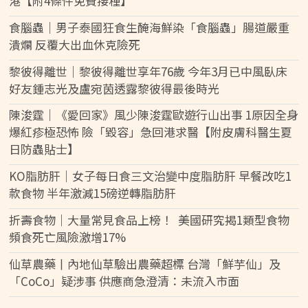
港【附4條件免費接種】
食腦蟲｜男子泰國狂食生醃海鮮染「食腦蟲」腸道嚴重
潰爛 反覆大出血休克險死
黎彼得離世｜黎彼得離世享年76歲 今年3月已中風臥床
好友鍾志光及盧宛茵透露黎彼得最後時光
陳浚霆｜《愛回家》風少陳浚霆歐遊行山出事 1原因全身
爆紅疹極恐怖 險「毀容」急回港求醫【附皮膚科醫生夏
日防蟲貼士】
KO脂肪肝｜女子每日食三文治變中度脂肪肝 早餐改吃1
款食物 半年激減15磅逆轉脂肪肝
折壽食物｜大量常見食品上榜！ 美國研究揭1類型食物
頻食死亡風險激增17%
仙草農藥丨內地仙草驗出農藥超標 台灣「鮮芋仙」及
「CoCo」疑涉事 供應商急澄清：未流入市面