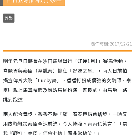
娛樂
發佈時間: 2017/12/21
明年元旦日將會在沙田馬場舉行「好運1月1」賽馬活動，
岑麗香與泰臣（翟凱泰）擔任「好運之星」，兩人日前拍
攝宣傳片大跳「Lucky舞」，香香打扮成優雅的女騎師，泰
臣則戴上馬耳帽飾及飄逸馬尾扮演一匹良駒，由馬房一路
跳到跑道。
兩人配合舞步，香香不時「騎」着泰臣昂首踏步，一時又
用皮鞭鞭策泰臣全速前進，令人捧腹。香香也笑言︰「當
我『鞭打』泰臣，佢會七情上面非常搞笑！」