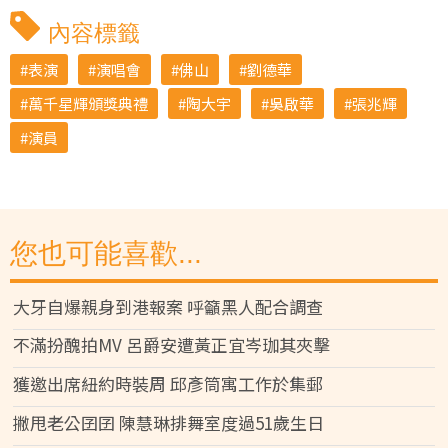
內容標籤
表演
演唱會
佛山
劉德華
萬千星輝頒獎典禮
陶大宇
吳啟華
張兆輝
演員
您也可能喜歡...
大牙自爆親身到港報案 呼籲黑人配合調查
不滿扮醜拍MV 呂爵安遭黃正宜岑珈其夾擊
獲邀出席紐約時裝周 邱彥筒寓工作於集郵
撇甩老公囝囝 陳慧琳排舞室度過51歲生日