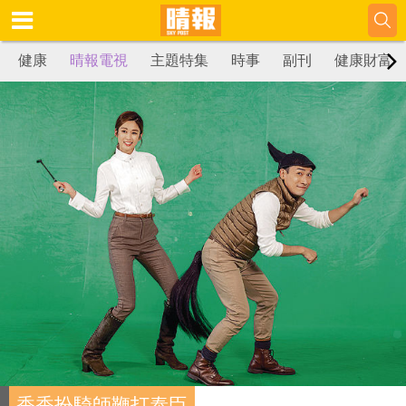
健康
晴報電視
主題特集
時事
副刊
健康財富
香香扮騎師鞭打泰臣