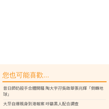
您也可能喜歡...
昔日師奶殺手合體開騷 陶大宇孖吳啟華張兆輝「倒轉地
球」
大牙自爆親身到港報案 呼籲黑人配合調查