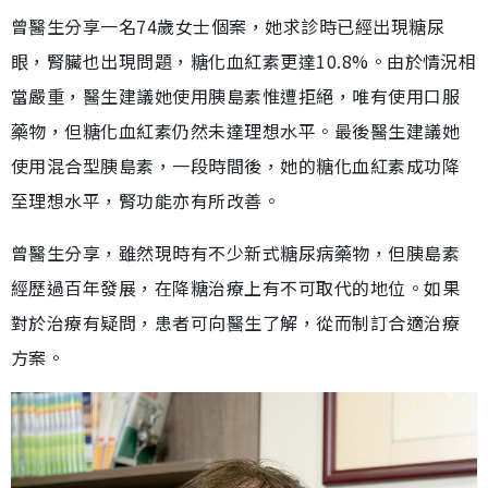
曾醫生分享一名74歲女士個案，她求診時已經出現糖尿
眼，腎臟也出現問題，糖化血紅素更達10.8%。由於情況相
當嚴重，醫生建議她使用胰島素惟遭拒絕，唯有使用口服
藥物，但糖化血紅素仍然未達理想水平。最後醫生建議她
使用混合型胰島素，一段時間後，她的糖化血紅素成功降
至理想水平，腎功能亦有所改善。
曾醫生分享，雖然現時有不少新式糖尿病藥物，但胰島素
經歷過百年發展，在降糖治療上有不可取代的地位。如果
對於治療有疑問，患者可向醫生了解，從而制訂合適治療
方案。