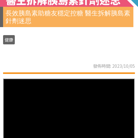
長效胰島素助糖友穩定控糖 醫生拆解胰島素
針劑迷思
健康
發佈時間: 2023/10/05