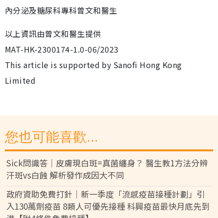
內分泌及糖尿科專科曾文和醫生
以上資訊由曾文和醫生提供
MAT-HK-2300174-1.0-06/2023
This article is supported by Sanofi Hong Kong
Limited
您也可能喜歡...
Sick問識答｜皮膚現白斑=真菌纏身？ 醫生教1方法分辨
汗斑vs白蝕 解析發作成因大不同
政府資助免費打針｜新一季度「流感疫苗接種計劃」引
入130萬劑疫苗 8類人可優先接種 科興疫苗最快月底先到