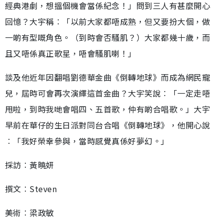
經典港劇，想搵個機會當係紀念！」問到三人有甚麼開心
回憶？大宇稱︰「以前大家都唔成熟，但又要扮大個，做
一啲有型嘅角色。（到時會否騷肌？）大家都幾十歲，而
且又唔係真正歌星，唔會騷肌喇！」
談及他近年因翻唱劉德華金曲《倒轉地球》而成為網民寵
兒，屆時可會再次演繹這首金曲？大宇笑說︰「一定走唔
甩啦，到時我哋會唱四、五首歌，仲有啲合唱歌。」大宇
早前在華仔的生日派對同台合唱《倒轉地球》，他開心說
︰「我好榮幸參與，當時感覺真係好夢幻。」
採訪︰黃曉妍
撰文︰Steven
美術︰梁政敏