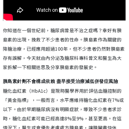
你知道在一個世紀前，糖尿病曾是不治之症嗎？幸好有胰
島素的出現，挽救了不少患者的性命。胰島素作為關鍵的
降糖治療，已經應用超過100年，但不少患者仍然對胰島素
存有誤解，今天就由內分泌及糖尿科專科曾文和醫生為大
家拆解一下相關迷思及分享胰島素的發展史。
胰島素針劑不會構成依賴 盡早接受治療減低併發症風險
糖化血紅素（HbA1c）是現時醫學界用於評估血糖控制的
「黃金指標」，一般而言，水平應維持糖化血紅素在7%或
以下。由於早期糖尿病沒有明顯症狀，導致不少患者求診
時，糖化血紅素可能已經高達8%至9%，甚至更高。在這
情況下，醫生或會優先考慮處方胰島素，讓胰臟盡快休