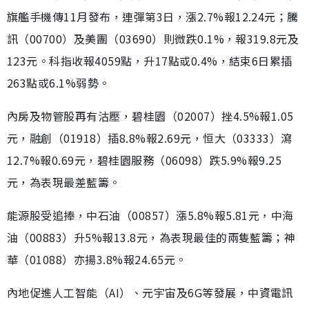
旗艦手機傳11月發布，連彈第3日，漲2.7%報12.24元；騰
訊（00700）及美團（03690）則微跌0.1%，報319.8元及
123元。科指收報4059點，升17點或0.4%，結束6日累插
263點或6.1%弱勢。
內房及物管股再有沽壓，碧桂園（02007）挫4.5%報1.05
元，融創（01918）插8.8%報2.69元，恒大（03333）瀉
12.7%報0.69元，碧桂園服務（06098）跌5.9%報9.25
元，為表現最差藍籌。
能源股受追捧，中石油（00857）漲5.8%報5.81元，中海
油（00883）升5%報13.8元，為表現最佳的兩隻藍籌；神
華（01088）亦揚3.8%報24.65元。
內地促進人工智能（AI）、元宇宙及6G等發展，中資電訊