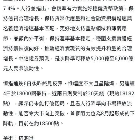
7.4%。人行並指出，會精準有力實施好穩健貨幣政策，保
持信貸合理增長，保持貨幣供應量和社會融資規模增速與
名義經濟增速基本匹配，更好地支持重點領域和薄弱環
節，兼顧內外平衡，保持滙率基本穩定，穩固支援實體經
濟持續恢復向好，推動經濟實現質的有效提升和量的合理
增長。中信證券預測，是次降準可釋放5,000億至6,000億
元人民幣流動性。
恒指連跌6日後昨終見反彈，惟幅度不大且呈陰燭，另連續
4日於18000關爭持，近兩日則受制於20天綫（現約18182
點），顯示仍未能打破悶局，且看人行降準向市場釋放流
動性，能否令大市向上突破，首個阻力位為8月起形成的下
降軌，目前在約18500點。
美術︰招潤洪