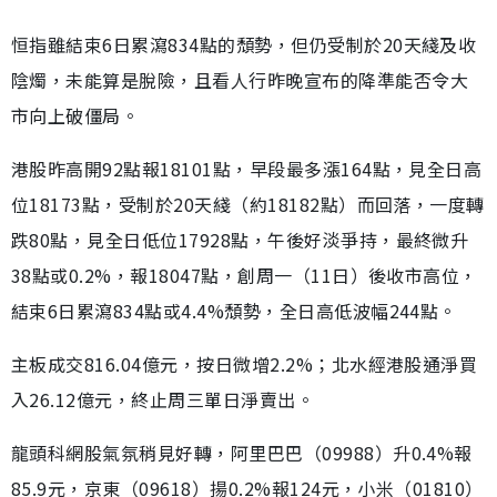
恒指雖結束6日累瀉834點的頹勢，但仍受制於20天綫及收
陰燭，未能算是脫險，且看人行昨晚宣布的降準能否令大
市向上破僵局。
港股昨高開92點報18101點，早段最多漲164點，見全日高
位18173點，受制於20天綫（約18182點）而回落，一度轉
跌80點，見全日低位17928點，午後好淡爭持，最終微升
38點或0.2%，報18047點，創周一（11日）後收市高位，
結束6日累瀉834點或4.4%頹勢，全日高低波幅244點。
主板成交816.04億元，按日微增2.2%；北水經港股通淨買
入26.12億元，終止周三單日淨賣出。
龍頭科網股氣氛稍見好轉，阿里巴巴（09988）升0.4%報
85.9元，京東（09618）揚0.2%報124元，小米（01810）