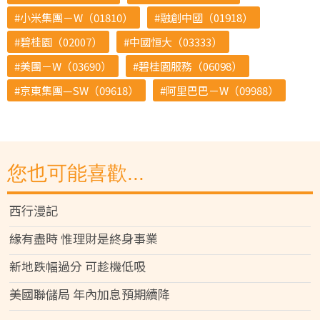
小米集團－W（01810）
融創中國（01918）
碧桂園（02007）
中國恒大（03333）
美團－W（03690）
碧桂園服務（06098）
京東集團—SW（09618）
阿里巴巴－W（09988）
您也可能喜歡...
西行漫記
緣有盡時 惟理財是終身事業
新地跌幅過分 可趁機低吸
美國聯儲局 年內加息預期續降