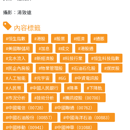
攝影︰湯致遠
內容標籤
恒生指數
港股
股票
經濟
通脹
美國聯儲局
加息
成交
港股通
北水流入
新經濟股
科技行業
恒生科技指數
民企內房股
物業管理股
石油石化股
煤炭股
人工智能
元宇宙
6G
中資電訊股
人民幣
中國人民銀行
降準
下降軌
市況分析
技術分析
騰訊控股（00700）
中國電信（00728）
中國聯通（00762）
中國石油股份（00857）
中國海洋石油（00883）
中國移動（00941）
中國神華（01088）