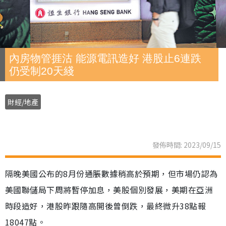
內房物管捱沽 能源電訊造好 港股止6連跌
仍受制20天綫
財經/地產
發佈時間: 2023/09/15
隔晚美國公布的8月份通脹數據稍高於預期，但市場仍認為
美國聯儲局下周將暫停加息，美股個別發展，美期在亞洲
時段造好，港股昨跟隨高開後曾倒跌，最終微升38點報
18047點。