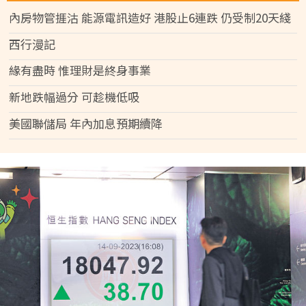
內房物管捱沽 能源電訊造好 港股止6連跌 仍受制20天綫
西行漫記
緣有盡時 惟理財是終身事業
新地跌幅過分 可趁機低吸
美國聯儲局 年內加息預期續降