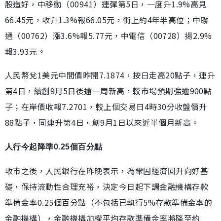
股造好，中移動（00941）連彈第5日，一度升1.9%高見
66.45元，收升1.3%報66.05元，衝上約4年半高位；中聯
通（00762）漲3.6%報5.77元，中電信（00728）揚2.9%
報3.93元。
人民幣兌1美元中間價昨開7.1874，按日走高20點子，連升
第4日，續創9月5日後逾一周新高，較市場預期強逾900點
子；在岸價收報7.2701，較上個交易日4時30分收盤價升
88點子，同連升第4日，創9月1日以來近半個月新高。
人行今起降準0.25個百分點
收市之後，人民銀行在昨晚表示，為鞏固經濟回升向好基
礎，保持流動性合理充裕，決定今日起下調金融機構存款
準備金率0.25個百分點（不包括已執行5%存款準備金率的
金融機構），金融機構加權平均存款準備金率將降至約