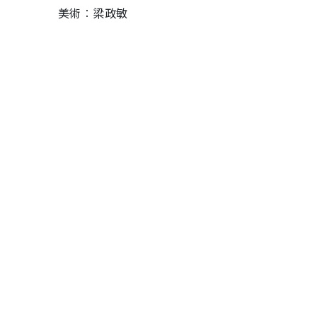
美術︰梁政敏