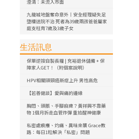
澄清：未流入市面
九龍城地盤奪命意外丨安全經理疑失足
墮樓送院不治 死者為39歲兩孩爸爸屬家
庭支柱育7歲及3歲子女
生活訊息
保單逆按自製長糧 | 充裕退休儲備 + 保
障家人GET！（附個案說明）
HPV相關頭頸癌新症上升 男性高危
【若善健談】愛與痛的邊緣
胸悶、頭脹、手腳麻痺？黃祥興不靠藥
物 1個月拆走血管炸彈 重拾醒神健康
私密處痕癢、灼痛、異味來襲 Grace教
路：每日1粒解決「私密」問題