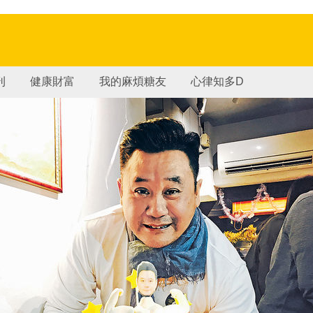
刊
健康財富
我的麻煩糖友
心律知多D