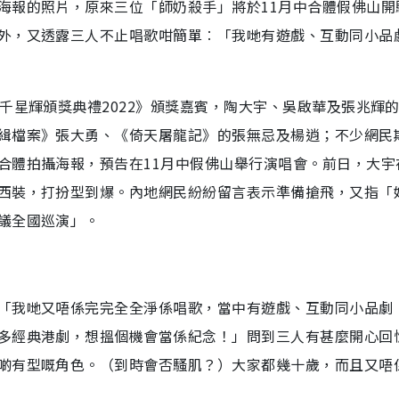
海報的照片，原來三位「師奶殺手」將於11月中合體假佛山開
外，又透露三人不止唱歌咁簡單︰「我哋有遊戲、互動同小品
千星輝頒獎典禮2022》頒獎嘉賓，陶大宇、吳啟華及張兆輝
緝檔案》張大勇、《倚天屠龍記》的張無忌及楊逍；不少網民
合體拍攝海報，預告在11月中假佛山舉行演唱會。前日，大宇
西裝，打扮型到爆。內地網民紛紛留言表示準備搶飛，又指「
議全國巡演」。
「我哋又唔係完完全全淨係唱歌，當中有遊戲、互動同小品劇
多經典港劇，想搵個機會當係紀念！」問到三人有甚麼開心回
啲有型嘅角色。（到時會否騷肌？）大家都幾十歲，而且又唔