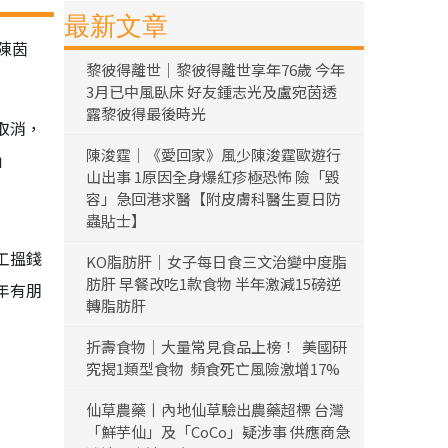
最新文章
陳茵
黎彼得離世｜黎彼得離世享年76歲 今年
3月已中風臥床 好友鍾志光及盧宛茵透
露黎彼得最後時光
取消，
陳浚霆｜《愛回家》風少陳浚霆歐遊行
」
山出事 1原因全身爆紅疹極恐怖 險「毀
容」急回港求醫【附皮膚科醫生夏日防
蟲貼士】
工搵錢
KO脂肪肝｜女子每日食三文治變中度脂
肪肝 早餐改吃1款食物 半年激減15磅逆
年有朋
轉脂肪肝
折壽食物｜大量常見食品上榜！ 美國研
究揭1類型食物 頻食死亡風險激增17%
仙草農藥丨內地仙草驗出農藥超標 台灣
「鮮芋仙」及「CoCo」疑涉事 供應商急