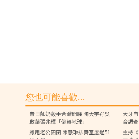
您也可能喜歡...
昔日師奶殺手合體開騷 陶大宇孖吳
大牙自
啟華張兆輝「倒轉地球」
合調查
撇甩老公囝囝 陳慧琳排舞室度過51
主持《