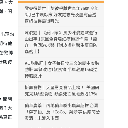
騷。大
黎彼得離世｜黎彼得離世享年76歲 今年
劇，開
3月已中風臥床 好友鍾志光及盧宛茵透
露黎彼得最後時光
陳浚霆｜《愛回家》風少陳浚霆歐遊行
的出現勾
山出事 1原因全身爆紅疹極恐怖 險「毀
期待他
容」急回港求醫【附皮膚科醫生夏日防
蟲貼士】
在微博
好期待
KO脂肪肝｜女子每日食三文治變中度脂
肪肝 早餐改吃1款食物 半年激減15磅逆
轉脂肪肝
折壽食物｜大量常見食品上榜！ 美國研
究揭1類型食物 頻食死亡風險激增17%
，開開
仙草農藥丨內地仙草驗出農藥超標 台灣
憶？大
「鮮芋仙」及「CoCo」疑涉事 供應商急
係真正
澄清：未流入市面