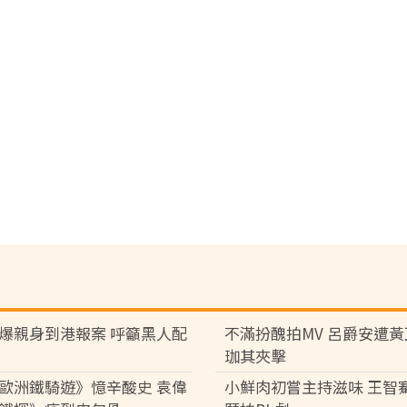
爆親身到港報案 呼籲黑人配
不滿扮醜拍MV 呂爵安遭
珈其夾擊
歐洲鐵騎遊》憶辛酸史 袁偉
小鮮肉初嘗主持滋味 王智