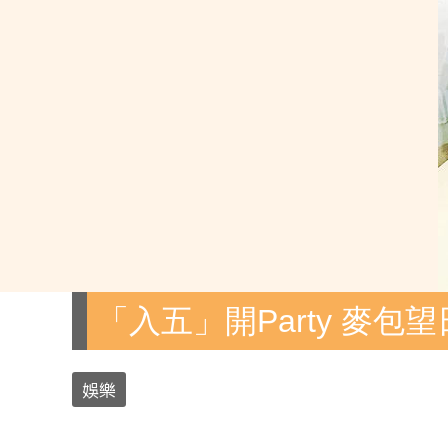
「入五」開Party 麥包
娛樂