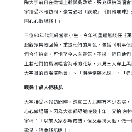
陶大宇前日在微博上載與吳啟華、張兆輝拍演唱會
宇接受本報訪問，豪言必唱「飲歌」《倒轉地球》
開心心做場騷！」
三位90年代無綫當家小生，今年初重返無綫任《萬
起觀眾集體回憶，重提他們的角色，包括《刑事偵
們合作拍劇，可惜至今未有聲氣。不過，近日他們
上載他們拍攝演唱會海報的花絮，只見三人穿上黑
大宇哥的首場演唱會」、「期待倒轉地球」、「建
嘆幾十歲人拒騷肌
大宇接受本報訪問時，透露三人屆時有不少表演，
心心做場騷。因為大家都認識咗幾十年，又拍咗咁
宇稱︰「以前大家都唔成熟，但又要扮大個，做一
歌星，唔會騷肌喇！」