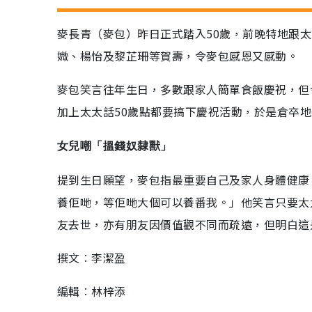
麥長青（麥包）昨日正式踏入50歲，前晚特地跟
媺、楊怡及黎芷珊等賀壽，令麥包感恩又感動。
麥包笑言往年生日，多數跟家人簡單食飯慶祝，但
加上太太話50歲點都要搞下慶祝活動，於是倉卒
女兒嘲「搵錢奴隸獸」
提到生日願望，麥包指最重要自己及家人身體健康
養佢哋，等佢哋大個可以養番我。」他笑言只要太
友去世，亦有朋友因價值觀不同而疏遠，但明白這
撰文︰李潔盈
編輯︰林梓添