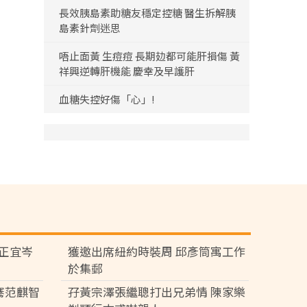
長效胰島素助糖友穩定控糖 醫生拆解胰
島素針劑迷思
唔止面黃 生痘痘 長期攰都可能肝損傷 黃
祥興逆轉肝機能 慶幸及早護肝
血糖失控好傷「心」!
黃正宜岑
獲邀出席紐約時裝周 邱彥筒寓工作
於集郵
騫范麒智
孖黃宗澤張繼聰打出兄弟情 陳家樂