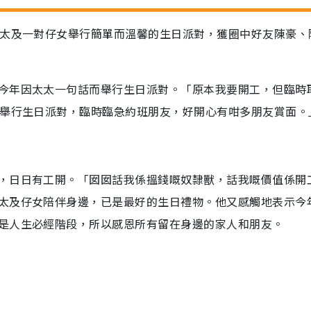
太太及一對仔女舉行簡單而溫馨的生日派對，獲圈中好友陳豪、
今年因太太一句話而舉行生日派對。「原本我要開工，但臨時
地舉行生日派對，臨時臨急約班朋友，好開心有咁多朋友賞面。
，日日有工開。「囡囡話我係搵錢嘅奴隸獸，話我嘅價值係開
太及仔女陪伴身邊，已是最好的生日禮物。他又感觸地表示今
是人生必經階段，所以感恩所有留在身邊的家人和朋友。