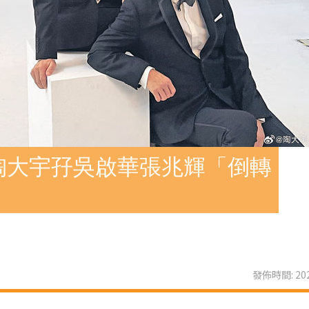
陶大宇孖吳啟華張兆輝「倒轉
發佈時間: 202