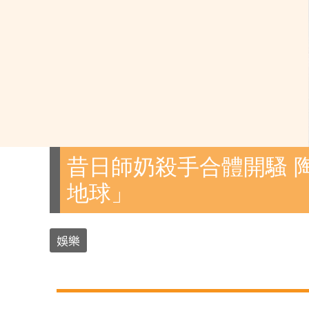
昔日師奶殺手合體開騷 
地球」
娛樂