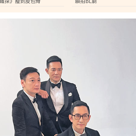
鐵探》瘦到皮包骨
願拍BL劇