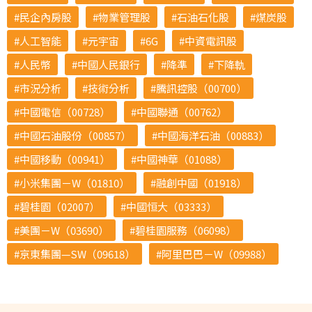
民企內房股
物業管理股
石油石化股
煤炭股
人工智能
元宇宙
6G
中資電訊股
人民幣
中國人民銀行
降準
下降軌
市況分析
技術分析
騰訊控股（00700）
中國電信（00728）
中國聯通（00762）
中國石油股份（00857）
中國海洋石油（00883）
中國移動（00941）
中國神華（01088）
小米集團－W（01810）
融創中國（01918）
碧桂園（02007）
中國恒大（03333）
美團－W（03690）
碧桂園服務（06098）
京東集團—SW（09618）
阿里巴巴－W（09988）