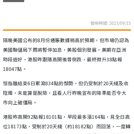
發佈時間: 2023/09/15
隔晚美國公布的8月份通脹數據稍高於預期，但市場仍認為
美國聯儲局下周將暫停加息，美股個別發展，美期在亞洲
時段造好，港股昨跟隨高開後曾倒跌，最終微升38點報
18047點。
恒指雖結束6日累瀉834點的頹勢，但仍受制於20天綫及收
陰燭，未能算是脫險，且看人行昨晚宣布的降準能否令大
市向上破僵局。
港股昨高開92點報18101點，早段最多漲164點，見全日高
位18173點，受制於20天綫（約18182點）而回落，一度轉