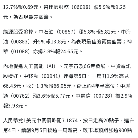
12.7%報0.69元，碧桂園服務（06098）跌5.9%報9.25
元，為表現最差藍籌。
能源股受追捧，中石油（00857）漲5.8%報5.81元，中海
油（00883）升5%報13.8元，為表現最佳的兩隻藍籌；神
華（01088）亦揚3.8%報24.65元。
內地促進人工智能（AI）、元宇宙及6G等發展，中資電訊
股造好，中移動（00941）連彈第5日，一度升1.9%高見
66.45元，收升1.3%報66.05元，衝上約4年半高位；中聯
通（00762）漲3.6%報5.77元，中電信（00728）揚2.9%
報3.93元。
人民幣兌1美元中間價昨開7.1874，按日走高20點子，連升
第4日，續創9月5日後逾一周新高，較市場預期強逾900點