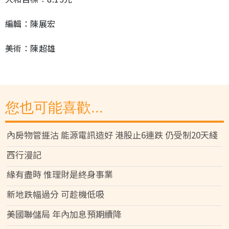
編輯：陳展宏
美術：陳超雄
您也可能喜歡...
內房物管捱沽 能源電訊造好 港股止6連跌 仍受制20天綫
西行漫記
緣有盡時 惟理財是終身事業
新地跌幅過分 可趁機低吸
美國聯儲局 年內加息預期續降