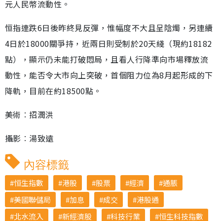
元人民幣流動性。
恒指連跌6日後昨終見反彈，惟幅度不大且呈陰燭，另連續
4日於18000關爭持，近兩日則受制於20天綫（現約18182
點），顯示仍未能打破悶局，且看人行降準向市場釋放流
動性，能否令大市向上突破，首個阻力位為8月起形成的下
降軌，目前在約18500點。
美術︰招潤洪
攝影︰湯致遠
內容標籤
恒生指數
港股
股票
經濟
通脹
美國聯儲局
加息
成交
港股通
北水流入
新經濟股
科技行業
恒生科技指數