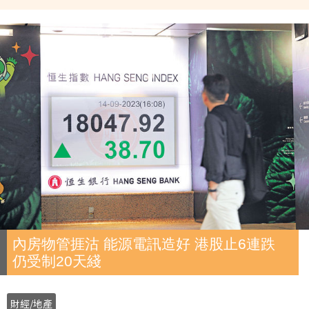
內房物管捱沽 能源電訊造好 港股止6連跌
仍受制20天綫
財經/地產