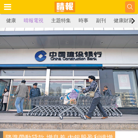
健康
晴報電視
主題特集
時事
副刊
健康財富
降準帶動貸款 增息差 內銀股盈利續增