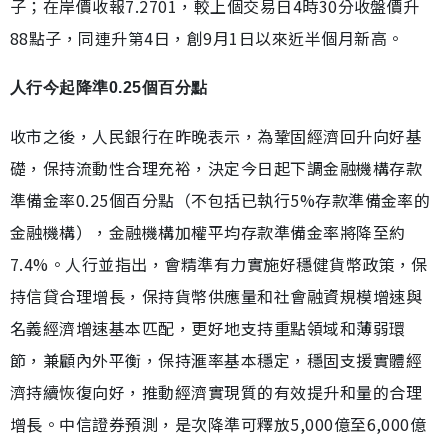
子；在岸價收報7.2701，較上個交易日4時30分收盤價升
88點子，同連升第4日，創9月1日以來近半個月新高。
人行今起降準0.25個百分點
收市之後，人民銀行在昨晚表示，為鞏固經濟回升向好基
礎，保持流動性合理充裕，決定今日起下調金融機構存款
準備金率0.25個百分點（不包括已執行5%存款準備金率的
金融機構），金融機構加權平均存款準備金率將降至約
7.4%。人行並指出，會精準有力實施好穩健貨幣政策，保
持信貸合理增長，保持貨幣供應量和社會融資規模增速與
名義經濟增速基本匹配，更好地支持重點領域和薄弱環
節，兼顧內外平衡，保持滙率基本穩定，穩固支援實體經
濟持續恢復向好，推動經濟實現質的有效提升和量的合理
增長。中信證券預測，是次降準可釋放5,000億至6,000億