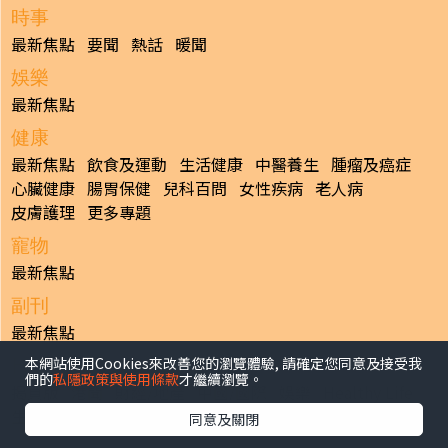
時事
最新焦點
要聞
熱話
暖聞
娛樂
最新焦點
健康
最新焦點
飲食及運動
生活健康
中醫養生
腫瘤及癌症
心臟健康
腸胃保健
兒科百問
女性疾病
老人病
皮膚護理
更多專題
寵物
最新焦點
副刊
最新焦點
本網站使用Cookies來改善您的瀏覽體驗, 請確定您同意及接受我
日報
們的
私隱政策與使用條款
才繼續瀏覽。
揭頁版
港聞
財經/地產
中國/國際
娛樂
Healthy Life
生活副刊
親子/教育
體育
專題/人物
昔日晴報
同意及關閉