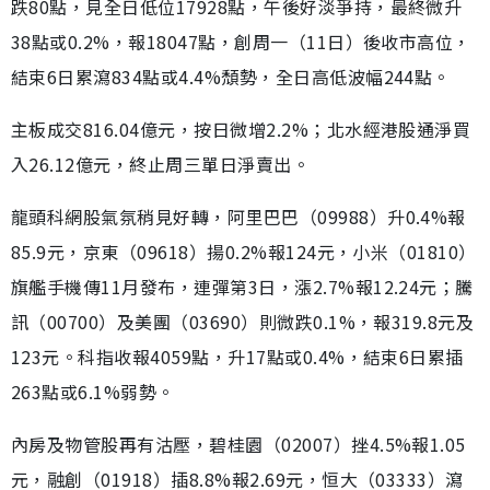
跌80點，見全日低位17928點，午後好淡爭持，最終微升
38點或0.2%，報18047點，創周一（11日）後收市高位，
結束6日累瀉834點或4.4%頹勢，全日高低波幅244點。
主板成交816.04億元，按日微增2.2%；北水經港股通淨買
入26.12億元，終止周三單日淨賣出。
龍頭科網股氣氛稍見好轉，阿里巴巴（09988）升0.4%報
85.9元，京東（09618）揚0.2%報124元，小米（01810）
旗艦手機傳11月發布，連彈第3日，漲2.7%報12.24元；騰
訊（00700）及美團（03690）則微跌0.1%，報319.8元及
123元。科指收報4059點，升17點或0.4%，結束6日累插
263點或6.1%弱勢。
內房及物管股再有沽壓，碧桂園（02007）挫4.5%報1.05
元，融創（01918）插8.8%報2.69元，恒大（03333）瀉