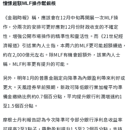
憧憬超額MLF操作鬆銀根
《金融時報》稱，應該會在12月中旬再開展一次MLF操
作，分兩次的安排可更好應對12月份財政收支的不確定
性，增強公開市場操作的精準性和靈活性。而《21世紀經
濟報道》引述業內人士指，本周六的MLF更可能超額續造，
約在2,000億元左右。除MLF有機會超額外，該業內人士
稱，MLF利率更有提升的可能。
另外，明年1月的普惠金融定向降準為內銀盈利帶來利好或
更大。天風證券早前預期，新政可降低銀行業加權平均準
備金繳納比例約0.7個百分點，平均提升銀行利潤增速約1
至1.5個百分點。
摩根士丹利報告認為今次降準可令部分銀行淨利息收益率
可提高2至3點子，帶動盈利提升1.5至2.2個百分點，支持