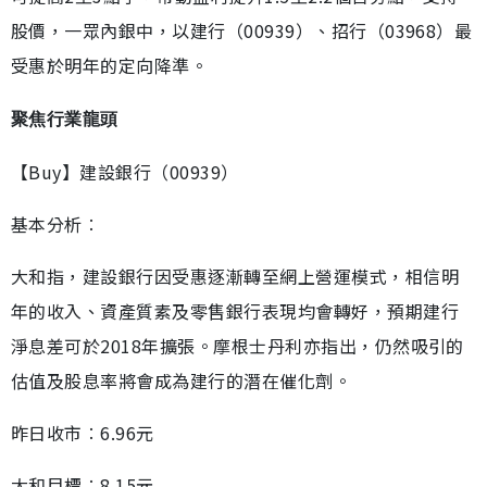
股價，一眾內銀中，以建行（00939）、招行（03968）最
受惠於明年的定向降準。
聚焦行業龍頭
【Buy】建設銀行（00939）
基本分析︰
大和指，建設銀行因受惠逐漸轉至網上營運模式，相信明
年的收入、資產質素及零售銀行表現均會轉好，預期建行
淨息差可於2018年擴張。摩根士丹利亦指出，仍然吸引的
估值及股息率將會成為建行的潛在催化劑。
昨日收市︰6.96元
大和目標︰8.15元