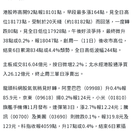
港股昨高開92點報18101點，早段最多漲164點，見全日高
位18173點，受制於20天綫（約18182點）而回落，一度轉
跌80點，見全日低位17928點，午後好淡爭持，最終微升
38點或0.2%，報18047點，創周一（11日）後收市高位，
結束6日累瀉834點或4.4%頹勢，全日高低波幅244點。
主板成交816.04億元，按日微增2.2%；北水經港股通淨買
入26.12億元，終止周三單日淨賣出。
龍頭科網股氣氛稍見好轉，阿里巴巴（09988）升0.4%報
85.9元，京東（09618）揚0.2%報124元，小米（01810）
旗艦手機傳11月發布，連彈第3日，漲2.7%報12.24元；騰
訊（00700）及美團（03690）則微跌0.1%，報319.8元及
123元。科指收報4059點，升17點或0.4%，結束6日累插