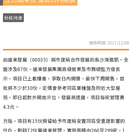
財經/地產
發佈時間: 2017/12/08
由遠東發展（00035）與市建局合作發展的長沙灣傲凱，全
盤涉及87伙，遠東發展集團高級營業及市務總監方俊表
示，項目已上載樓書，爭取日內開價，最快下周開售，首
批將不少於30伙，定價會參考同區單幢盤及附近大型屋
苑，即日起對外開放示位。發展商透露，項目每呎管理費
4.3元。
方指，項目有15伙預留給予市建局安置同區受重建影響的
住戶，剩餘72伙屬遠東管理，實用面積由260至299呎，1