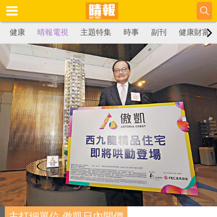
健康
晴報電視
主題特集
時事
副刊
健康財富
主打細單位 傲凱日內開價