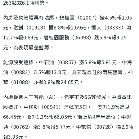
263點或6.1%弱勢。
內房及物管股再有沽壓，碧桂園（02007）挫4.5%報1.05
元，融創（01918）插8.8%報2.69元，恒大（03333）瀉
12.7%報0.69元，碧桂園服務（06098）跌5.9%報9.25
元，為表現最差藍籌。
能源股受追捧，中石油（00857）漲5.8%報5.81元，中海
油（00883）升5%報13.8元，為表現最佳的兩隻藍籌；神
華（01088）亦揚3.8%報24.65元。
內地促進人工智能（AI）、元宇宙及6G等發展，中資電訊
股造好，中移動（00941）連彈第5日，一度升1.9%高見
66.45元，收升1.3%報66.05元，衝上約4年半高位；中聯
通（00762）漲3.6%報5.77元，中電信（00728）揚2.9%
報3.93元。