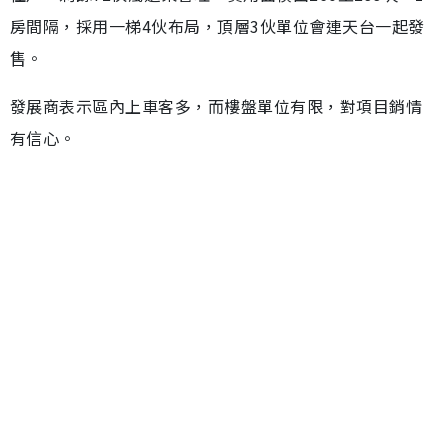
房間隔，採用一梯4伙布局，頂層3伙單位會連天台一起發
售。
發展商表示區內上車客多，而樓盤單位有限，對項目銷情
有信心。