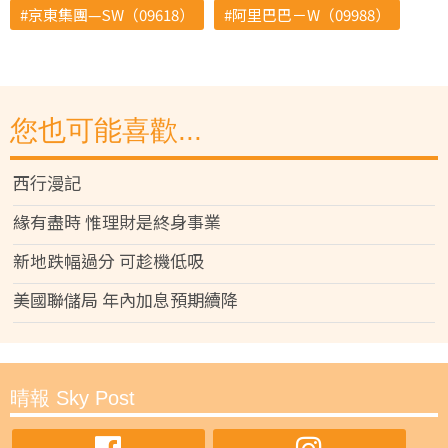
京東集團—SW（09618）
阿里巴巴－W（09988）
您也可能喜歡...
西行漫記
緣有盡時 惟理財是終身事業
新地跌幅過分 可趁機低吸
美國聯儲局 年內加息預期續降
晴報 Sky Post