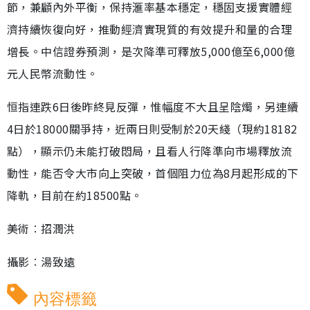
節，兼顧內外平衡，保持滙率基本穩定，穩固支援實體經
濟持續恢復向好，推動經濟實現質的有效提升和量的合理
增長。中信證券預測，是次降準可釋放5,000億至6,000億
元人民幣流動性。
恒指連跌6日後昨終見反彈，惟幅度不大且呈陰燭，另連續
4日於18000關爭持，近兩日則受制於20天綫（現約18182
點），顯示仍未能打破悶局，且看人行降準向市場釋放流
動性，能否令大市向上突破，首個阻力位為8月起形成的下
降軌，目前在約18500點。
美術︰招潤洪
攝影︰湯致遠
內容標籤