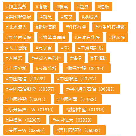
恒生指數
港股
股票
經濟
通脹
美國聯儲局
加息
成交
港股通
北水流入
新經濟股
科技行業
恒生科技指數
民企內房股
物業管理股
石油石化股
煤炭股
人工智能
元宇宙
6G
中資電訊股
人民幣
中國人民銀行
降準
下降軌
市況分析
技術分析
騰訊控股（00700）
中國電信（00728）
中國聯通（00762）
中國石油股份（00857）
中國海洋石油（00883）
中國移動（00941）
中國神華（01088）
小米集團－W（01810）
融創中國（01918）
碧桂園（02007）
中國恒大（03333）
美團－W（03690）
碧桂園服務（06098）