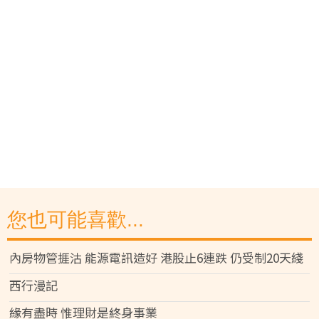
您也可能喜歡...
內房物管捱沽 能源電訊造好 港股止6連跌 仍受制20天綫
西行漫記
緣有盡時 惟理財是終身事業