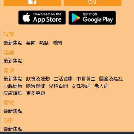
時事
最新焦點
要聞
熱話
暖聞
娛樂
最新焦點
健康
最新焦點
飲食及運動
生活健康
中醫養生
腫瘤及癌症
心臟健康
腸胃保健
兒科百問
女性疾病
老人病
皮膚護理
更多專題
寵物
最新焦點
副刊
最新焦點