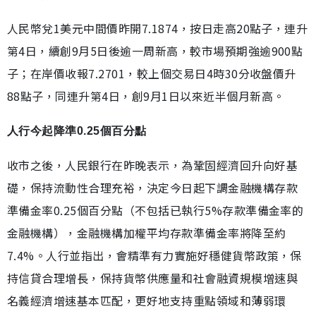
人民幣兌1美元中間價昨開7.1874，按日走高20點子，連升
第4日，續創9月5日後逾一周新高，較市場預期強逾900點
子；在岸價收報7.2701，較上個交易日4時30分收盤價升
88點子，同連升第4日，創9月1日以來近半個月新高。
人行今起降準0.25個百分點
收市之後，人民銀行在昨晚表示，為鞏固經濟回升向好基
礎，保持流動性合理充裕，決定今日起下調金融機構存款
準備金率0.25個百分點（不包括已執行5%存款準備金率的
金融機構），金融機構加權平均存款準備金率將降至約
7.4%。人行並指出，會精準有力實施好穩健貨幣政策，保
持信貸合理增長，保持貨幣供應量和社會融資規模增速與
名義經濟增速基本匹配，更好地支持重點領域和薄弱環