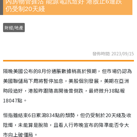
內房物管捱沽 能源電訊造好 港股止6連跌
仍受制20天綫
財經/地產
發佈時間: 2023/09/15
隔晚美國公布的8月份通脹數據稍高於預期，但市場仍認為
美國聯儲局下周將暫停加息，美股個別發展，美期在亞洲
時段造好，港股昨跟隨高開後曾倒跌，最終微升38點報
18047點。
恒指雖結束6日累瀉834點的頹勢，但仍受制於20天綫及收
陰燭，未能算是脫險，且看人行昨晚宣布的降準能否令大
市向上破僵局。