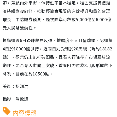
節，兼顧內外平衡，保持滙率基本穩定，穩固支援實體經
濟持續恢復向好，推動經濟實現質的有效提升和量的合理
增長。中信證券預測，是次降準可釋放5,000億至6,000億
元人民幣流動性。
恒指連跌6日後昨終見反彈，惟幅度不大且呈陰燭，另連續
4日於18000關爭持，近兩日則受制於20天綫（現約18182
點），顯示仍未能打破悶局，且看人行降準向市場釋放流
動性，能否令大市向上突破，首個阻力位為8月起形成的下
降軌，目前在約18500點。
美術︰招潤洪
攝影︰湯致遠
內容標籤