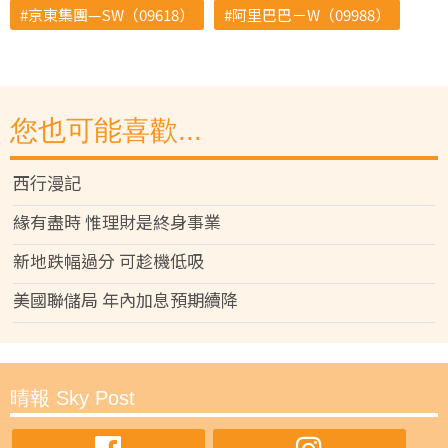
京東集團—SW（09618）
阿里巴巴－W（09988）
您也可能喜歡...
西行漫記
緣有盡時 惟理財是終身事業
新地跌幅過分 可趁機低吸
美國聯儲局 年內加息預期續降
晴報 Sky Post