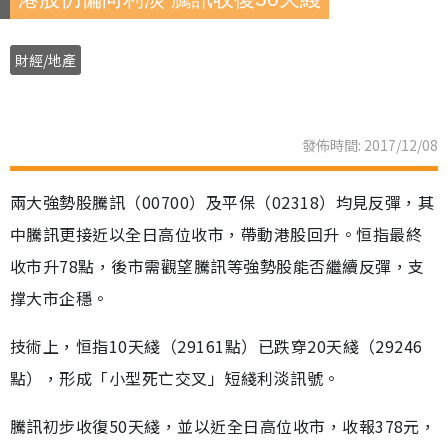
財經/地產
發佈時間: 2017/12/08
兩大強勢股騰訊（00700）及平保（02318）均見反彈，其
中騰訊更接近以全日高位收市，帶動港股回升。恒指最終
收市升78點，後市需觀望騰訊等強勢股能否繼續反彈，支
撑大市企穩。
技術上，恒指10天綫（29161點）已跌穿20天綫（29246
點），形成「小型死亡交叉」短綫利淡訊號。
騰訊初步收復50天綫，並以近全日高位收市，收報378元，