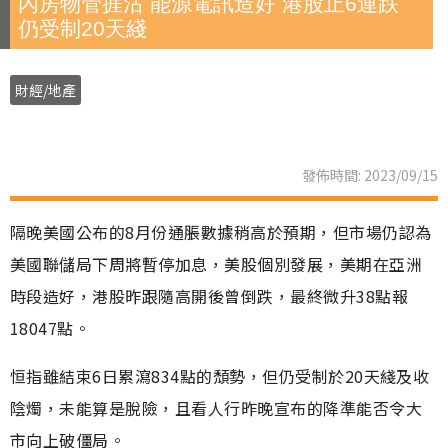
內房物管捱沽 能源電訊造好 港股止6連跌
仍受制20天綫
財經/地產
發佈時間: 2023/09/15
隔晚美國公布的8月份通脹數據稍高於預期，但市場仍認為
美國聯儲局下周將暫停加息，美股個別發展，美期在亞洲
時段造好，港股昨跟隨高開後曾倒跌，最終微升38點報
18047點。
恒指雖結束6日累瀉834點的頹勢，但仍受制於20天綫及收
陰燭，未能算是脫險，且看人行昨晚宣布的降準能否令大
市向上破僵局。