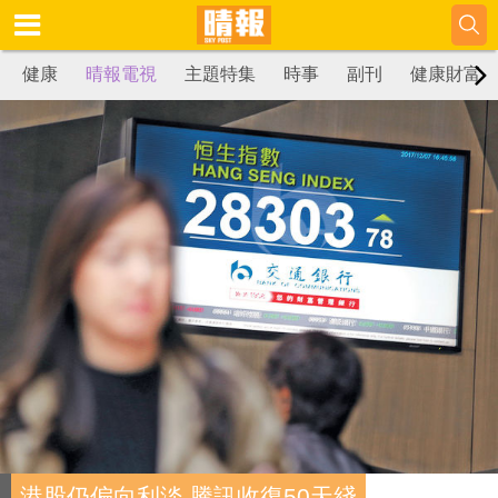
健康
晴報電視
主題特集
時事
副刊
健康財富
港股仍偏向利淡 騰訊收復50天綫