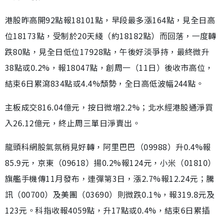
港股昨高開92點報18101點，早段最多漲164點，見全日高
位18173點，受制於20天綫（約18182點）而回落，一度轉
跌80點，見全日低位17928點，午後好淡爭持，最終微升
38點或0.2%，報18047點，創周一（11日）後收市高位，
結束6日累瀉834點或4.4%頹勢，全日高低波幅244點。
主板成交816.04億元，按日微增2.2%；北水經港股通淨買
入26.12億元，終止周三單日淨賣出。
龍頭科網股氣氛稍見好轉，阿里巴巴（09988）升0.4%報
85.9元，京東（09618）揚0.2%報124元，小米（01810）
旗艦手機傳11月發布，連彈第3日，漲2.7%報12.24元；騰
訊（00700）及美團（03690）則微跌0.1%，報319.8元及
123元。科指收報4059點，升17點或0.4%，結束6日累插