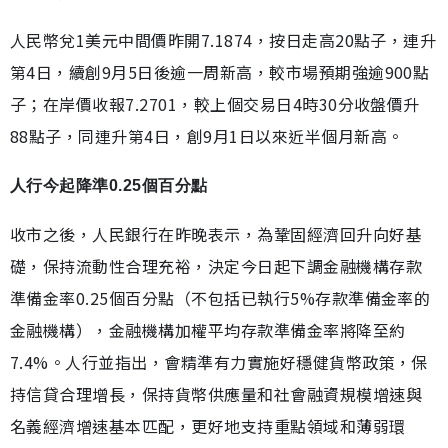
人民幣兌1美元中間價昨開7.1874，按日走高20點子，連升
第4日，續創9月5日後逾一周新高，較市場預期強逾900點
子；在岸價收報7.2701，較上個交易日4時30分收盤價升
88點子，同連升第4日，創9月1日以來近半個月新高。
人行今起降準0.25個百分點
收市之後，人民銀行在昨晚表示，為鞏固經濟回升向好基
礎，保持流動性合理充裕，決定今日起下調金融機構存款
準備金率0.25個百分點（不包括已執行5%存款準備金率的
金融機構），金融機構加權平均存款準備金率將降至約
7.4%。人行並指出，會精準有力實施好穩健貨幣政策，保
持信貸合理增長，保持貨幣供應量和社會融資規模增速與
名義經濟增速基本匹配，更好地支持重點領域和薄弱環