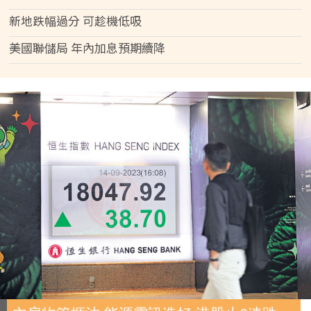
新地跌幅過分 可趁機低吸
美國聯儲局 年內加息預期續降