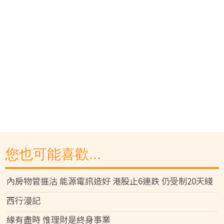
您也可能喜歡...
內房物管捱沽 能源電訊造好 港股止6連跌 仍受制20天綫
西行漫記
緣有盡時 惟理財是終身事業