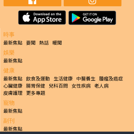
時事
最新焦點
要聞
熱話
暖聞
娛樂
最新焦點
健康
最新焦點
飲食及運動
生活健康
中醫養生
腫瘤及癌症
心臟健康
腸胃保健
兒科百問
女性疾病
老人病
皮膚護理
更多專題
寵物
最新焦點
副刊
最新焦點