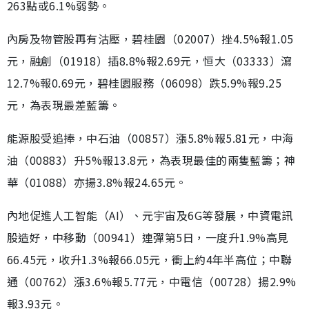
263點或6.1%弱勢。
內房及物管股再有沽壓，碧桂園（02007）挫4.5%報1.05
元，融創（01918）插8.8%報2.69元，恒大（03333）瀉
12.7%報0.69元，碧桂園服務（06098）跌5.9%報9.25
元，為表現最差藍籌。
能源股受追捧，中石油（00857）漲5.8%報5.81元，中海
油（00883）升5%報13.8元，為表現最佳的兩隻藍籌；神
華（01088）亦揚3.8%報24.65元。
內地促進人工智能（AI）、元宇宙及6G等發展，中資電訊
股造好，中移動（00941）連彈第5日，一度升1.9%高見
66.45元，收升1.3%報66.05元，衝上約4年半高位；中聯
通（00762）漲3.6%報5.77元，中電信（00728）揚2.9%
報3.93元。