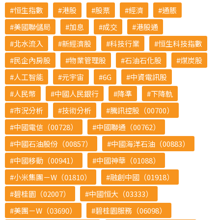
恒生指數
港股
股票
經濟
通脹
美國聯儲局
加息
成交
港股通
北水流入
新經濟股
科技行業
恒生科技指數
民企內房股
物業管理股
石油石化股
煤炭股
人工智能
元宇宙
6G
中資電訊股
人民幣
中國人民銀行
降準
下降軌
市況分析
技術分析
騰訊控股（00700）
中國電信（00728）
中國聯通（00762）
中國石油股份（00857）
中國海洋石油（00883）
中國移動（00941）
中國神華（01088）
小米集團－W（01810）
融創中國（01918）
碧桂園（02007）
中國恒大（03333）
美團－W（03690）
碧桂園服務（06098）