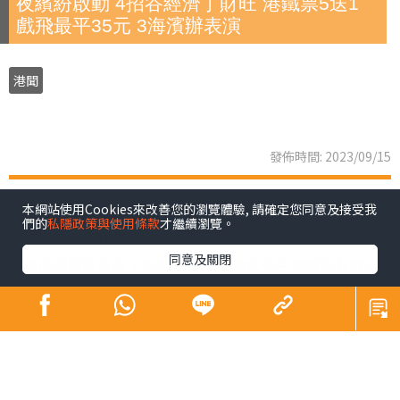
夜繽紛啟動 4招谷經濟丁財旺 港鐵票5送1
戲飛最平35元 3海濱辦表演
港聞
發佈時間: 2023/09/15
政府昨正式啟動「香港夜繽紛」活動，以4招谷起夜經濟，
本網站使用Cookies來改善您的瀏覽體驗, 請確定您同意及接受我
們的
私隱政策與使用條款
才繼續瀏覽。
包括觀塘、灣仔及西環海濱舉辦連場活動及表演，與業界
同意及關閉
研搞旺廟街等夜市；逾80商場將配合延長營業時間並推出
夜間市集及優惠，戲院夜場最平35元，多個博物館開放至
晚上10時，大坑舞火龍以至國慶煙花等節日慶祝復辦；港
鐵推晚間「搭5送1」。財政司司長陳茂波期望，「人氣
旺，自然財氣旺」。