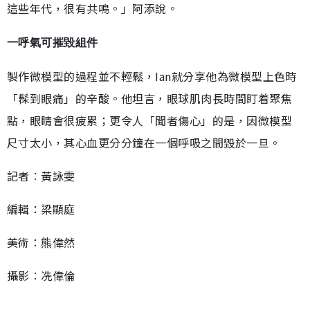
這些年代，很有共鳴。」阿添說。
一呼氣可摧毀組件
製作微模型的過程並不輕鬆，Ian就分享他為微模型上色時
「髹到眼痛」的辛酸。他坦言，眼球肌肉長時間盯着聚焦
點，眼睛會很疲累；更令人「聞者傷心」的是，因微模型
尺寸太小，其心血更分分鐘在一個呼吸之間毀於一旦。
記者︰黃詠雯
編輯：梁顯庭
美術：熊偉然
攝影︰冼偉倫