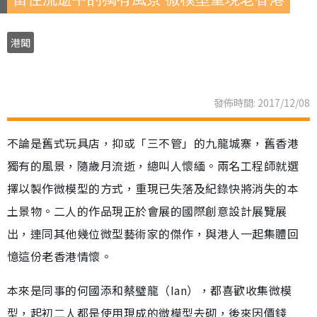
港聞
發佈時間: 2017/12/08
不論是舊式玩具店，抑或「三不管」的九龍城寨，舊香港
獨有的風景，隨歲月流逝，總叫人懷緬。兩名工程師就選
擇以製作微模型的方式，重現已失落及紀錄快將消失的本
土景物。二人的作品現正於會展的國際創意設計展覽展
出，連同其他幾位微型藝術家的傑作，與港人一起集體回
憶這份老香港情懷。
本來是同事的何國添和蔡璧龍（Ian），都喜歡收集微模
型，起初二人都是使用現成的微模型去砌，後來因價錢