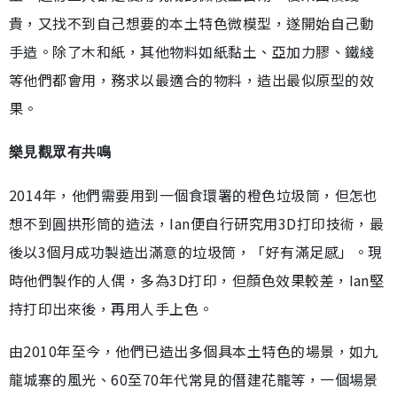
貴，又找不到自己想要的本土特色微模型，遂開始自己動
手造。除了木和紙，其他物料如紙黏土、亞加力膠、鐵綫
等他們都會用，務求以最適合的物料，造出最似原型的效
果。
樂見觀眾有共鳴
2014年，他們需要用到一個食環署的橙色垃圾筒，但怎也
想不到圓拱形筒的造法，Ian便自行研究用3D打印技術，最
後以3個月成功製造出滿意的垃圾筒，「好有滿足感」。現
時他們製作的人偶，多為3D打印，但顏色效果較差，Ian堅
持打印出來後，再用人手上色。
由2010年至今，他們已造出多個具本土特色的場景，如九
龍城寨的風光、60至70年代常見的僭建花籠等，一個場景