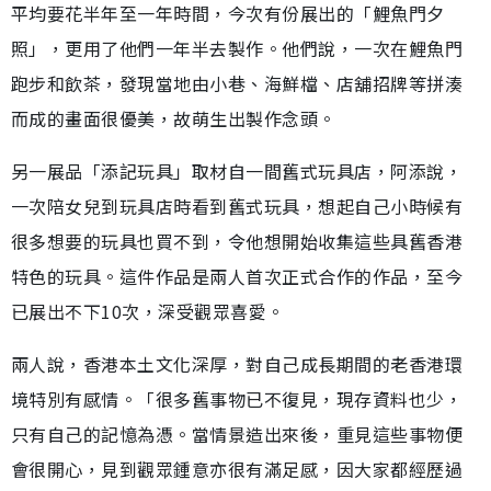
平均要花半年至一年時間，今次有份展出的「鯉魚門夕
照」，更用了他們一年半去製作。他們說，一次在鯉魚門
跑步和飲茶，發現當地由小巷、海鮮檔、店舖招牌等拼湊
而成的畫面很優美，故萌生出製作念頭。
另一展品「添記玩具」取材自一間舊式玩具店，阿添說，
一次陪女兒到玩具店時看到舊式玩具，想起自己小時候有
很多想要的玩具也買不到，令他想開始收集這些具舊香港
特色的玩具。這件作品是兩人首次正式合作的作品，至今
已展出不下10次，深受觀眾喜愛。
兩人說，香港本土文化深厚，對自己成長期間的老香港環
境特別有感情。「很多舊事物已不復見，現存資料也少，
只有自己的記憶為憑。當情景造出來後，重見這些事物便
會很開心，見到觀眾鍾意亦很有滿足感，因大家都經歷過