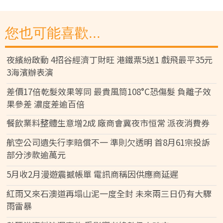
您也可能喜歡...
夜繽紛啟動 4招谷經濟丁財旺 港鐵票5送1 戲飛最平35元
3海濱辦表演
差價17倍乾髮效果等同 最貴風筒108°C恐傷髮 負離子效
果參差 濃度差逾百倍
餐飲業料整體生意增2成 廠商會冀夜市恒常 派夜消費券
航空公司遺失行李賠償不一 準則欠透明 首8月61宗投訴
部分涉款逾萬元
5月收2月漫遊震撼帳單 電訊商稱因供應商延遲
紅雨又來石澳道再塌山泥一度全封 未來兩三日仍有大驟
雨雷暴