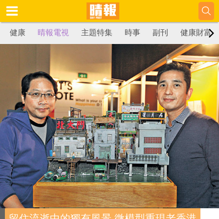
健康
晴報電視
主題特集
時事
副刊
健康財富
留住流逝中的獨有風景 微模型重現老香港