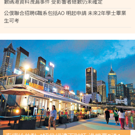
數碼港資料洩漏事件 受影響者總數仍未確定
公僕聯合招聘6職系包括AO 明起申請 未來2年學士畢業
生可考