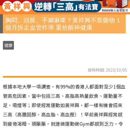
胸悶、頭脹、手腳麻痺？黃祥興不靠藥物 1
個月拆走血管炸彈 重拾醒神健康
健康
發佈時間: 2023/10/05
根據本地大學一項調查，有99%的香港人都面對至少1個血
管高危因素，當中包括三高、高脂高熱量飲食、運動量不
足，吸煙等；即使經常運動如黃祥興，都一樣有機會招來
三高（高膽固醇、高血脂、高血壓）！早前黃祥興經常感
到疲倦渴睡、頭脹脹，就連做運動做Gym都感到乏力，令