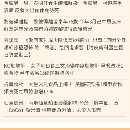
食腦蟲｜男子泰國狂食生醃海鮮染「食腦蟲」腸道嚴重
潰爛 反覆大出血休克險死
黎彼得離世｜黎彼得離世享年76歲 今年3月已中風臥床
好友鍾志光及盧宛茵透露黎彼得最後時光
陳浚霆｜《愛回家》風少陳浚霆歐遊行山出事 1原因全身
爆紅疹極恐怖 險「毀容」急回港求醫【附皮膚科醫生夏
日防蟲貼士】
KO脂肪肝｜女子每日食三文治變中度脂肪肝 早餐改吃1
款食物 半年激減15磅逆轉脂肪肝
折壽食物｜大量常見食品上榜！ 美國研究揭1類型食物
頻食死亡風險激增17%
仙草農藥丨內地仙草驗出農藥超標 台灣「鮮芋仙」及
「CoCo」疑涉事 供應商急澄清：未流入市面