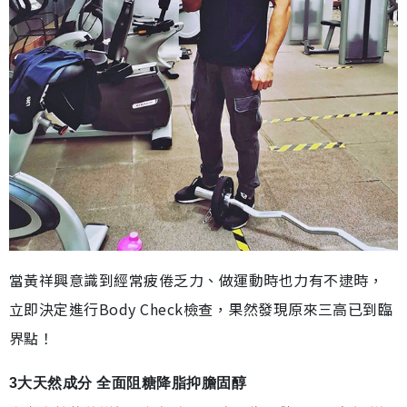
當黃祥興意識到經常疲倦乏力、做運動時也力有不逮時，
立即決定進行Body Check檢查，果然發現原來三高已到臨
界點！
3大天然成分 全面阻糖降脂抑膽固醇