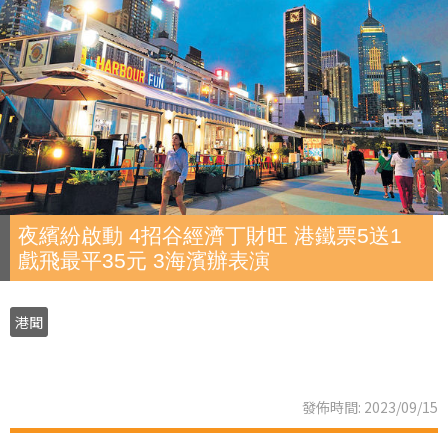
夜繽紛啟動 4招谷經濟丁財旺 港鐵票5送1
戲飛最平35元 3海濱辦表演
港聞
發佈時間: 2023/09/15