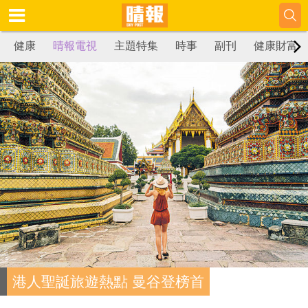
健康
晴報電視
主題特集
時事
副刊
健康財富
港人聖誕旅遊熱點 曼谷登榜首