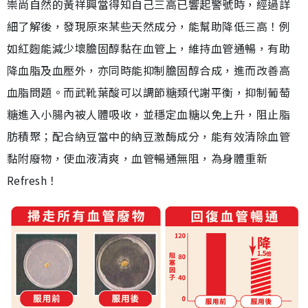
崇尚自然的黃祥興當得知自己三高已響起警號時，經過詳
細了解後，發現原來某些天然成分，能幫助降低三高！例
如紅麴能減少壞膽固醇黏在血管上，維持血管通暢，有助
降血脂及血壓外，亦同時能抑制膽固醇合成，進而改善高
血脂問題。而武靴葉酸可以調節糖類代謝平衡，抑制葡萄
糖進入小腸內被人體吸收，並穩定血糖以免上升，阻止脂
肪積聚；配合納豆當中的納豆激酶成分，能有效清除血管
黏附廢物，使血液清爽，血管暢通無阻，為身體重新
Refresh！