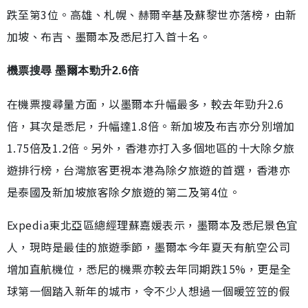
跌至第3位。高雄、札幌、赫爾辛基及蘇黎世亦落榜，由新
加坡、布吉、墨爾本及悉尼打入首十名。
機票搜尋 墨爾本勁升2.6倍
在機票搜尋量方面，以墨爾本升幅最多，較去年勁升2.6
倍，其次是悉尼，升幅達1.8倍。新加坡及布吉亦分別增加
1.75倍及1.2倍。另外，香港亦打入多個地區的十大除夕旅
遊排行榜，台灣旅客更視本港為除夕旅遊的首選，香港亦
是泰國及新加坡旅客除夕旅遊的第二及第4位。
Expedia東北亞區總經理蘇嘉媛表示，墨爾本及悉尼景色宜
人，現時是最佳的旅遊季節，墨爾本今年夏天有航空公司
增加直航機位，悉尼的機票亦較去年同期跌15%，更是全
球第一個踏入新年的城市，令不少人想過一個暖笠笠的假