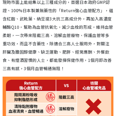
現時市面上能結集以上三種成分的，首選日本政府GMP認
證、100%日本製兼無藥性的「Return強心血管配方」，蘊
含紅麴、武靴葉、納豆提3大抗三高成分外，再加入高濃度
輔酶Q10，幫助為血管抗氧化，減少血栓的形成，維持血管
柔韌，一次帶來阻截三高、溶解血管廢物、保護血管等多
重功效，而且不含藥性，除適合三高人士服用外，對關注
肝臟及膽固醇健康、缺乏運動、肥胖、經常應酬、外餐飲
食、有煙酒習慣的人士，都能發揮保健作用，1個月即改善
三高有感，3個月血管暢通無阻！