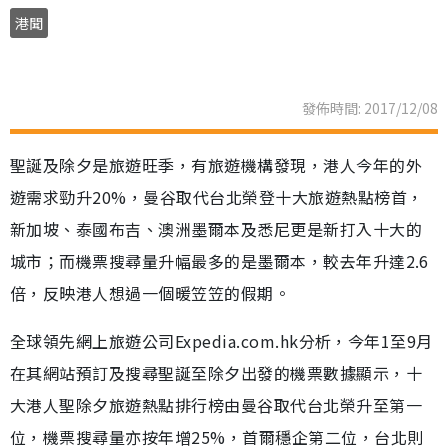
港聞
發佈時間: 2017/12/08
聖誕及除夕是旅遊旺季，有旅遊機構發現，港人今年的外
遊需求勁升20%，曼谷取代台北榮登十大旅遊熱點榜首，
新加坡、泰國布吉、澳洲墨爾本及悉尼更是新打入十大的
城市；而機票搜尋量升幅最多的是墨爾本，較去年升達2.6
倍，反映港人想過一個暖笠笠的假期。
全球領先網上旅遊公司Expedia.com.hk分析，今年1至9月
在其網站預訂及搜尋聖誕至除夕出發的機票數據顯示，十
大港人聖除夕旅遊熱點排行榜由曼谷取代台北榮升至第一
位，機票搜尋量亦按年增25%，首爾穩企第二位，台北則