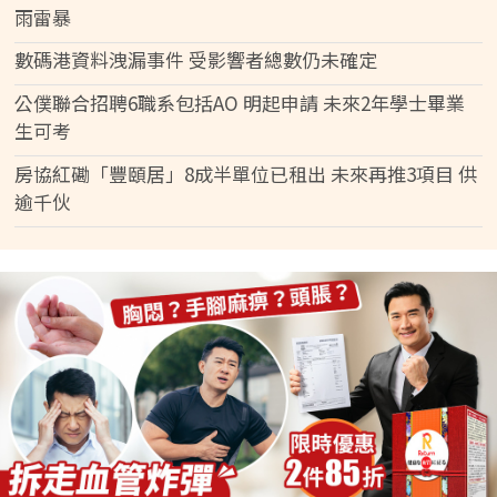
雨雷暴
數碼港資料洩漏事件 受影響者總數仍未確定
公僕聯合招聘6職系包括AO 明起申請 未來2年學士畢業
生可考
房協紅磡「豐頤居」8成半單位已租出 未來再推3項目 供
逾千伙