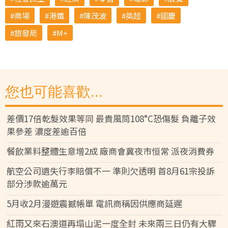
商場
港鐵
陳茂波
英超
國慶
旅發局
M+
您也可能喜歡...
差價17倍乾髮效果等同 最貴風筒108°C恐傷髮 負離子效
果參差 濃度差逾百倍
餐飲業料整體生意增2成 廠商會冀夜市恒常 派夜消費券
航空公司遺失行李賠償不一 準則欠透明 首8月61宗投訴
部分涉款逾萬元
5月收2月漫遊震撼帳單 電訊商稱因供應商延遲
紅雨又來石澳道再塌山泥一度全封 未來兩三日仍有大驟