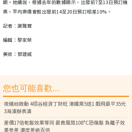
期。她續說，根據去年的數據顯示，出發前7至13日預訂機
票，平均票價會較出發前14至20日預訂相差10%。
記者︰謝雅寶
編輯：黎家榮
美術：鄧建威
您也可能喜歡...
夜繽紛啟動 4招谷經濟丁財旺 港鐵票5送1 戲飛最平35元
3海濱辦表演
差價17倍乾髮效果等同 最貴風筒108°C恐傷髮 負離子效
果參差 濃度差逾百倍