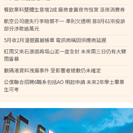
餐飲業料整體生意增2成 廠商會冀夜市恒常 派夜消費券
航空公司遺失行李賠償不一 準則欠透明 首8月61宗投訴
部分涉款逾萬元
5月收2月漫遊震撼帳單 電訊商稱因供應商延遲
紅雨又來石澳道再塌山泥一度全封 未來兩三日仍有大驟
雨雷暴
數碼港資料洩漏事件 受影響者總數仍未確定
公僕聯合招聘6職系包括AO 明起申請 未來2年學士畢業
生可考