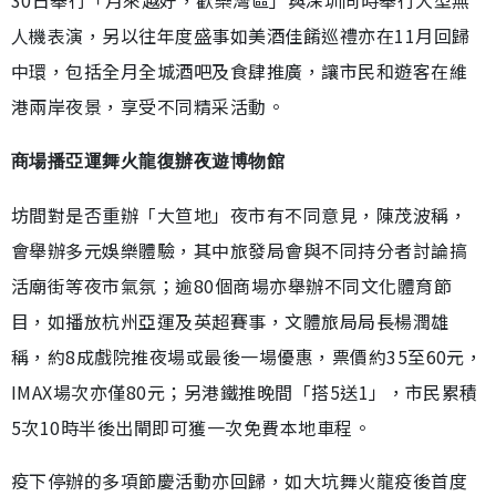
人機表演，另以往年度盛事如美酒佳餚巡禮亦在11月回歸
中環，包括全月全城酒吧及食肆推廣，讓市民和遊客在維
港兩岸夜景，享受不同精采活動。
商場播亞運舞火龍復辦夜遊博物館
坊間對是否重辦「大笪地」夜市有不同意見，陳茂波稱，
會舉辦多元娛樂體驗，其中旅發局會與不同持分者討論搞
活廟街等夜市氣氛；逾80個商場亦舉辦不同文化體育節
目，如播放杭州亞運及英超賽事，文體旅局局長楊潤雄
稱，約8成戲院推夜場或最後一場優惠，票價約35至60元，
IMAX場次亦僅80元；另港鐵推晚間「搭5送1」，市民累積
5次10時半後出閘即可獲一次免費本地車程。
疫下停辦的多項節慶活動亦回歸，如大坑舞火龍疫後首度