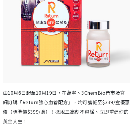
由10月6日起至10月19日，在萬寧、3ChemBio門市及官
網訂購「Return強心血管配方」，均可獲低至$339/盒優惠
價（標準價$399/盒）！擺脫三高刻不容緩、立即重建你的
黃金人生！