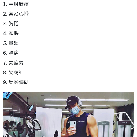
1. 手腳麻痹
2. 容易心悸
3. 胸悶
4. 頭脹
5. 暈眩
6. 胸痛
7. 易疲勞
8. 欠精神
9. 肩頸僵硬