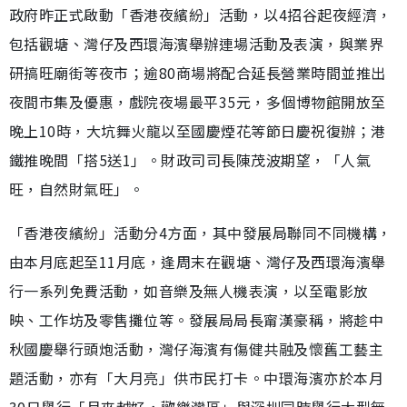
政府昨正式啟動「香港夜繽紛」活動，以4招谷起夜經濟，
包括觀塘、灣仔及西環海濱舉辦連場活動及表演，與業界
研搞旺廟街等夜市；逾80商場將配合延長營業時間並推出
夜間市集及優惠，戲院夜場最平35元，多個博物館開放至
晚上10時，大坑舞火龍以至國慶煙花等節日慶祝復辦；港
鐵推晚間「搭5送1」。財政司司長陳茂波期望，「人氣
旺，自然財氣旺」。
「香港夜繽紛」活動分4方面，其中發展局聯同不同機構，
由本月底起至11月底，逢周末在觀塘、灣仔及西環海濱舉
行一系列免費活動，如音樂及無人機表演，以至電影放
映、工作坊及零售攤位等。發展局局長甯漢豪稱，將趁中
秋國慶舉行頭炮活動，灣仔海濱有傷健共融及懷舊工藝主
題活動，亦有「大月亮」供市民打卡。中環海濱亦於本月
30日舉行「月來越好，歡樂灣區」與深圳同時舉行大型無