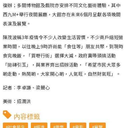
復辦；多間博物館及戲院亦安排不同文化藝術體驗，其中
西九M+舉行夜間展廳，大館亦在未來6個月呈獻各項晚間
表演及展覽。
陳茂波稱3年疫情令不少人改變生活習慣，不少商戶縮短營
業時間，以往晚上9時許尚能「食住等」朋友共聚，到現時
食完晚飯，「買嘢行街」選擇大減，政府冀帶頭搞活動
「拋磚引玉」，與業界齊出招辦活動，「希望市民大眾多
啲走動，熱鬧啲，大家開心啲，人氣旺，自然財氣旺」。
記者︰李卓謙、梁薾心
美術：招潤洪
內容標籤
社會民生
經濟
零售
電影
展覽