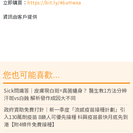
立即購買：
https://bit.ly/46uHwxa
資訊由客戶提供
您也可能喜歡...
Sick問識答｜皮膚現白斑=真菌纏身？ 醫生教1方法分辨
汗斑vs白蝕 解析發作成因大不同
政府資助免費打針｜新一季度「流感疫苗接種計劃」引
入130萬劑疫苗 8類人可優先接種 科興疫苗最快月底先到
港【附4條件免費接種】