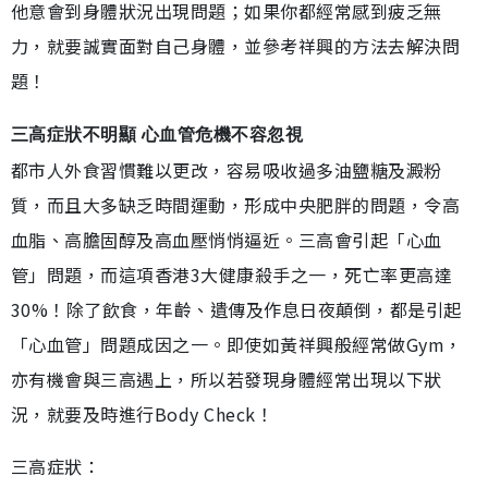
他意會到身體狀況出現問題；如果你都經常感到疲乏無
力，就要誠實面對自己身體，並參考祥興的方法去解決問
題！
三高症狀不明顯 心血管危機不容忽視
都市人外食習慣難以更改，容易吸收過多油鹽糖及澱粉
質，而且大多缺乏時間運動，形成中央肥胖的問題，令高
血脂、高膽固醇及高血壓悄悄逼近。三高會引起「心血
管」問題，而這項香港3大健康殺手之一，死亡率更高達
30%！除了飲食，年齡、遺傳及作息日夜顛倒，都是引起
「心血管」問題成因之一。即使如黃祥興般經常做Gym，
亦有機會與三高遇上，所以若發現身體經常出現以下狀
況，就要及時進行Body Check！
三高症狀：