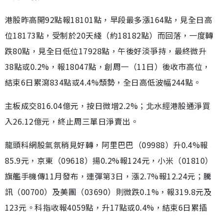
港股昨高開92點報18101點，早段最多漲164點，見全日高
位18173點，受制於20天綫（約18182點）而回落，一度轉
跌80點，見全日低位17928點，午後好淡爭持，最終微升
38點或0.2%，報18047點，創周一（11日）後收市高位，
結束6日累瀉834點或4.4%頹勢，全日高低波幅244點。
主板成交816.04億元，按日微增2.2%；北水經港股通淨買
入26.12億元，終止周三單日淨賣出。
龍頭科網股氣氛稍見好轉，阿里巴巴（09988）升0.4%報
85.9元，京東（09618）揚0.2%報124元，小米（01810）
旗艦手機傳11月發布，連彈第3日，漲2.7%報12.24元；騰
訊（00700）及美團（03690）則微跌0.1%，報319.8元及
123元。科指收報4059點，升17點或0.4%，結束6日累插