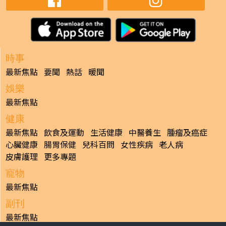
時事
最新焦點
要聞
熱話
暖聞
娛樂
最新焦點
健康
最新焦點
飲食及運動
生活健康
中醫養生
腫瘤及癌症
心臟健康
腸胃保健
兒科百問
女性疾病
老人病
皮膚護理
更多專題
寵物
最新焦點
副刊
最新焦點