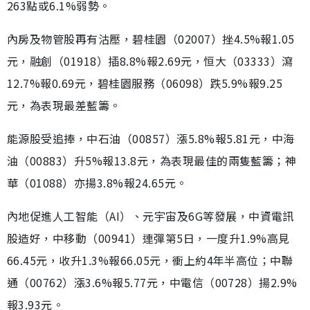
263點或6.1%弱勢。
內房及物管股再有沽壓，碧桂園（02007）挫4.5%報1.05
元，融創（01918）插8.8%報2.69元，恒大（03333）瀉
12.7%報0.69元，碧桂園服務（06098）跌5.9%報9.25
元，為表現最差藍籌。
能源股受追捧，中石油（00857）漲5.8%報5.81元，中海
油（00883）升5%報13.8元，為表現最佳的兩隻藍籌；神
華（01088）亦揚3.8%報24.65元。
內地促進人工智能（AI）、元宇宙及6G等發展，中資電訊
股造好，中移動（00941）連彈第5日，一度升1.9%高見
66.45元，收升1.3%報66.05元，衝上約4年半高位；中聯
通（00762）漲3.6%報5.77元，中電信（00728）揚2.9%
報3.93元。