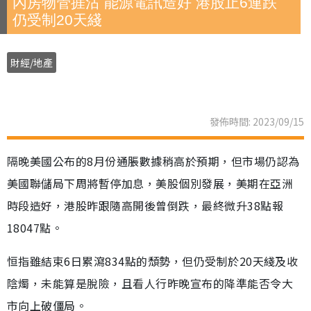
內房物管捱沽 能源電訊造好 港股止6連跌
仍受制20天綫
財經/地產
發佈時間: 2023/09/15
隔晚美國公布的8月份通脹數據稍高於預期，但市場仍認為
美國聯儲局下周將暫停加息，美股個別發展，美期在亞洲
時段造好，港股昨跟隨高開後曾倒跌，最終微升38點報
18047點。
恒指雖結束6日累瀉834點的頹勢，但仍受制於20天綫及收
陰燭，未能算是脫險，且看人行昨晚宣布的降準能否令大
市向上破僵局。