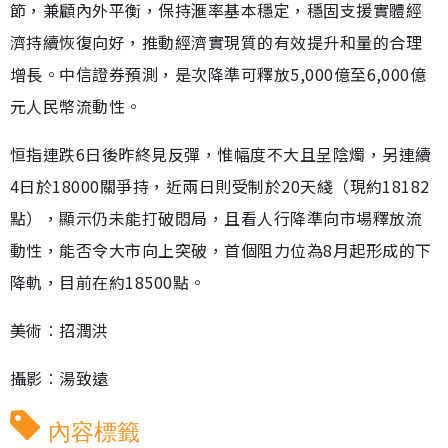
節，兼顧內外平衡，保持滙率基本穩定，穩固支援實體經
濟持續恢復向好，推動經濟實現質的有效提升和量的合理
增長。中信證券預測，是次降準可釋放5,000億至6,000億
元人民幣流動性。
恒指連跌6日後昨終見反彈，惟幅度不大且呈陰燭，另連續
4日於18000關爭持，近兩日則受制於20天綫（現約18182
點），顯示仍未能打破悶局，且看人行降準向市場釋放流
動性，能否令大市向上突破，首個阻力位為8月起形成的下
降軌，目前在約18500點。
美術︰招潤洪
攝影︰湯致遠
內容標籤