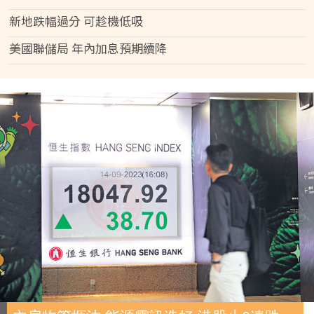
新地跌幅過分 可趁機低吸
美國聯儲局 年內加息預期續降