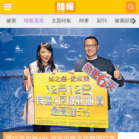
健康
晴報電視
主題特集
時事
副刊
健康財富
愛炫美加推4伙 買家可獲主題樂園門票