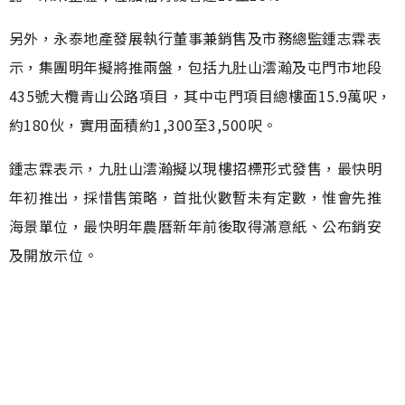
另外，永泰地產發展執行董事兼銷售及市務總監鍾志霖表
示，集團明年擬將推兩盤，包括九肚山澐瀚及屯門市地段
435號大欖青山公路項目，其中屯門項目總樓面15.9萬呎，
約180伙，實用面積約1,300至3,500呎。
鍾志霖表示，九肚山澐瀚擬以現樓招標形式發售，最快明
年初推出，採惜售策略，首批伙數暫未有定數，惟會先推
海景單位，最快明年農曆新年前後取得滿意紙、公布銷安
及開放示位。