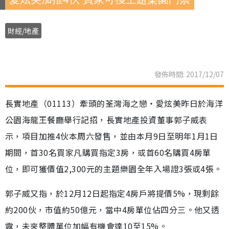
財經/地產
發佈時間: 2017/12/07
長實地產（01113）牽頭的荃灣海之戀‧愛炫美昨日於海洋
公園海龍王餐廳舉行記招，長實地產投資董事郭子威表
示，項目加推4伙本周六發售，並由本月9日至明年1月1日
期間，首30名買家凡購買指定3房，或首60名購買4房單
位，即可獲價值2,300元的主題樂園全年入場證3張或4張。
郭子威又指，於12月12日起指定4房戶將提價5%，現剩餘
約200伙，市值約50億元，當中4房單位佔四分三。他又透
露，未來整體單位加幅有機會達10至15%。