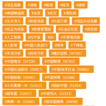
恒生指數
港股
股票
經濟
通脹
美國聯儲局
加息
成交
港股通
北水流入
新經濟股
科技行業
恒生科技指數
民企內房股
物業管理股
石油石化股
煤炭股
人工智能
元宇宙
6G
中資電訊股
人民幣
中國人民銀行
降準
下降軌
市況分析
技術分析
騰訊控股（00700）
中國電信（00728）
中國聯通（00762）
中國石油股份（00857）
中國海洋石油（00883）
中國移動（00941）
中國神華（01088）
小米集團－W（01810）
融創中國（01918）
碧桂園（02007）
中國恒大（03333）
美團－W（03690）
碧桂園服務（06098）