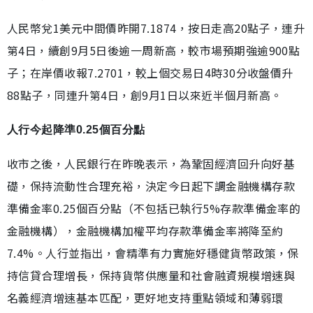
人民幣兌1美元中間價昨開7.1874，按日走高20點子，連升
第4日，續創9月5日後逾一周新高，較市場預期強逾900點
子；在岸價收報7.2701，較上個交易日4時30分收盤價升
88點子，同連升第4日，創9月1日以來近半個月新高。
人行今起降準0.25個百分點
收市之後，人民銀行在昨晚表示，為鞏固經濟回升向好基
礎，保持流動性合理充裕，決定今日起下調金融機構存款
準備金率0.25個百分點（不包括已執行5%存款準備金率的
金融機構），金融機構加權平均存款準備金率將降至約
7.4%。人行並指出，會精準有力實施好穩健貨幣政策，保
持信貸合理增長，保持貨幣供應量和社會融資規模增速與
名義經濟增速基本匹配，更好地支持重點領域和薄弱環