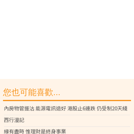
您也可能喜歡...
內房物管捱沽 能源電訊造好 港股止6連跌 仍受制20天綫
西行漫記
緣有盡時 惟理財是終身事業