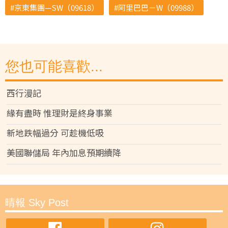
京東集團—SW（09618）
阿里巴巴－W（09988）
您也可能喜歡...
西行漫記
緣有盡時 惟理財是終身事業
新地跌幅過分 可趁機低吸
美國聯儲局 年內加息預期續降
晴報 Sky Post