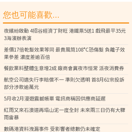
您也可能喜歡...
夜繽紛啟動 4招谷經濟丁財旺 港鐵票5送1 戲飛最平35元
3海濱辦表演
差價17倍乾髮效果等同 最貴風筒108°C恐傷髮 負離子效
果參差 濃度差逾百倍
餐飲業料整體生意增2成 廠商會冀夜市恒常 派夜消費券
航空公司遺失行李賠償不一 準則欠透明 首8月61宗投訴
部分涉款逾萬元
5月收2月漫遊震撼帳單 電訊商稱因供應商延遲
紅雨又來石澳道再塌山泥一度全封 未來兩三日仍有大驟
雨雷暴
數碼港資料洩漏事件 受影響者總數仍未確定