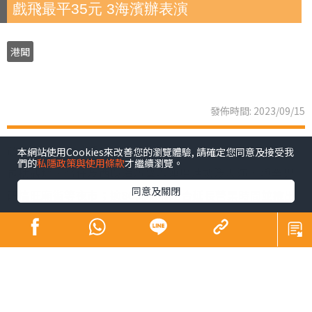
戲飛最平35元 3海濱辦表演
港聞
發佈時間: 2023/09/15
政府昨正式啟動「香港夜繽紛」活動，以4招谷起夜經濟，
本網站使用Cookies來改善您的瀏覽體驗, 請確定您同意及接受我
們的
私隱政策與使用條款
才繼續瀏覽。
包括觀塘、灣仔及西環海濱舉辦連場活動及表演，與業界
同意及關閉
研搞旺廟街等夜市；逾80商場將配合延長營業時間並推出
夜間市集及優惠，戲院夜場最平35元，多個博物館開放至
晚上10時，大坑舞火龍以至國慶煙花等節日慶祝復辦；港
鐵推晚間「搭5送1」。財政司司長陳茂波期望，「人氣
旺，自然財氣旺」。