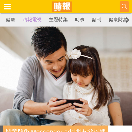
健康
晴報電視
主題特集
時事
副刊
健康財富
兒童版fb Messenger add朋友父母揀