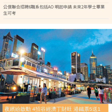
公僕聯合招聘6職系包括AO 明起申請 未來2年學士畢業
生可考
夜繽紛啟動 4招谷經濟丁財旺 港鐵票5送1