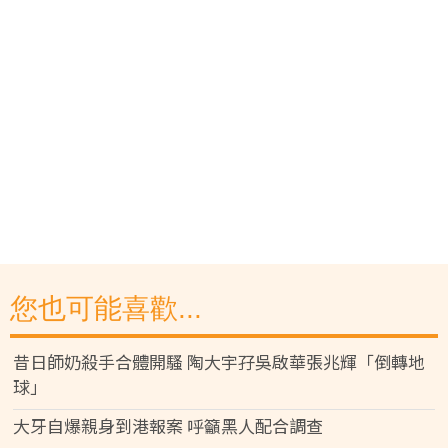
您也可能喜歡...
昔日師奶殺手合體開騷 陶大宇孖吳啟華張兆輝「倒轉地
球」
大牙自爆親身到港報案 呼籲黑人配合調查