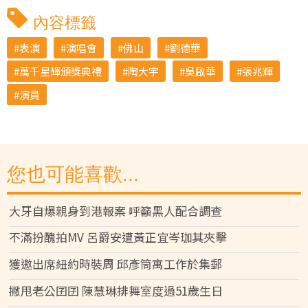
內容標籤
表演
演唱會
佛山
劉德華
萬千星輝頒獎典禮
陶大宇
吳啟華
張兆輝
演員
您也可能喜歡...
大牙自爆親身到港報案 呼籲黑人配合調查
不滿扮醜拍MV 呂爵安遭黃正宜岑珈其夾擊
獲邀出席紐約時裝周 邱彥筒寓工作於集郵
撇甩老公囝囝 陳慧琳排舞室度過51歲生日