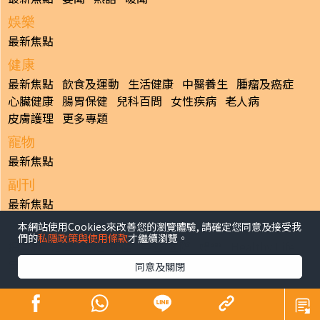
娛樂
最新焦點
健康
最新焦點
飲食及運動
生活健康
中醫養生
腫瘤及癌症
心臟健康
腸胃保健
兒科百問
女性疾病
老人病
皮膚護理
更多專題
寵物
最新焦點
副刊
最新焦點
本網站使用Cookies來改善您的瀏覽體驗, 請確定您同意及接受我
日報
們的
私隱政策與使用條款
才繼續瀏覽。
揭頁版
港聞
財經/地產
中國/國際
娛樂
Healthy Life
生活副刊
親子/教育
體育
專題/人物
昔日晴報
同意及關閉
香港經濟日報版權所有©2026
>