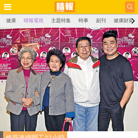
健康
晴報電視
主題特集
時事
副刊
健康財富
修哥連續開工22小時