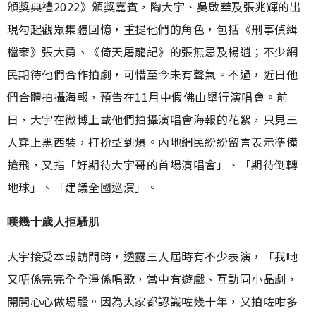
頒獎典禮2022》頒獎嘉賓，陶大宇、吳啟華及張兆輝的出
現勾起觀眾集體回憶，重提他們的角色，包括《刑事偵緝
檔案》張大勇、《倚天屠龍記》的張無忌及楊逍；不少網
民期待他們合作拍劇，可惜至今未有聲氣。不過，近日他
們合體拍攝海報，預告在11月中假佛山舉行演唱會。前
日，大宇在微博上載他們拍攝演唱會海報的花絮，只見三
人穿上黑西裝，打扮型到爆。內地網民紛紛留言表示準備
搶飛，又指「好期待大宇哥的首場演唱會」、「期待倒轉
地球」、「建議全國巡演」。
嘆幾十歲人拒騷肌
大宇接受本報訪問時，透露三人屆時有不少表演，「我哋
又唔係完完全全淨係唱歌，當中有遊戲、互動同小品劇，
開開心心做場騷。因為大家都認識咗幾十年，又拍咗咁多