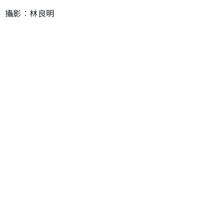
攝影︰林良明