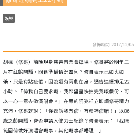
娛樂
發佈時間: 2017/12/05
胡楓（修哥）前晚現身慈善音樂會撑場，修哥將於明年二
月在紅館開騷，問他準備情況如何？修哥表示已如火如
荼，只是有點疲倦，因為還有兩劇在身，通告連續排足22
小時。「係我自己要求嘅，我希望盡快拍完我嘅戲份，可
以一心一意去做演唱會。」在旁的阮兆祥立即讚修哥精力
充沛，修哥就說：「你都話我有病，有精神病嘛！」以86
歲之齡開騷，會否申請入健力士紀錄？修哥表示︰「我嘅
範圍係做好演唱會嘅事，其他嘅事都唔理。」