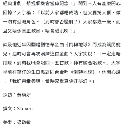
經典港劇，想搵個機會當係紀念！」問到三人有甚麼開心
回憶？大宇稱︰「以前大家都唔成熟，但又要扮大個，做
一啲有型嘅角色。（到時會否騷肌？）大家都幾十歲，而
且又唔係真正歌星，唔會騷肌喇！」
談及他近年因翻唱劉德華金曲《倒轉地球》而成為網民寵
兒，屆時可會再次演繹這首金曲？大宇笑說︰「一定走唔
甩啦，到時我哋會唱四、五首歌，仲有啲合唱歌。」大宇
早前在華仔的生日派對同台合唱《倒轉地球》，他開心說
︰「我好榮幸參與，當時感覺真係好夢幻。」
採訪︰黃曉妍
撰文︰Steven
美術︰梁政敏