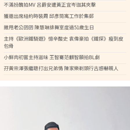
不滿扮醜拍MV 呂爵安遭黃正宜岑珈其夾擊
獲邀出席紐約時裝周 邱彥筒寓工作於集郵
撇甩老公囝囝 陳慧琳排舞室度過51歲生日
主持《歐洲鐵騎遊》憶辛酸史 袁偉豪拍《鐵探》瘦到皮
包骨
小鮮肉初嘗主持滋味 王智騫范麒智願拍BL劇
孖黃宗澤張繼聰打出兄弟情 陳家樂剃頭行古惑嚇親人