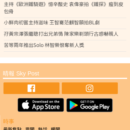
主持《歐洲鐵騎遊》憶辛酸史 袁偉豪拍《鐵探》瘦到皮
包骨
小鮮肉初嘗主持滋味 王智騫范麒智願拍BL劇
孖黃宗澤張繼聰打出兄弟情 陳家樂剃頭行古惑嚇親人
苦等兩年推出Solo 林智樂恨奪新人獎
晴報 Sky Post
時事
最新焦點
要聞
熱話
暖聞