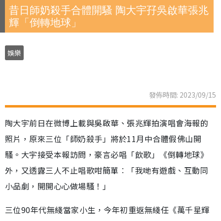
昔日師奶殺手合體開騷 陶大宇孖吳啟華張兆
輝「倒轉地球」
娛樂
發佈時間: 2023/09/15
陶大宇前日在微博上載與吳啟華、張兆輝拍演唱會海報的
照片，原來三位「師奶殺手」將於11月中合體假佛山開
騷。大宇接受本報訪問，豪言必唱「飲歌」《倒轉地球》
外，又透露三人不止唱歌咁簡單︰「我哋有遊戲、互動同
小品劇，開開心心做場騷！」
三位90年代無綫當家小生，今年初重返無綫任《萬千星輝