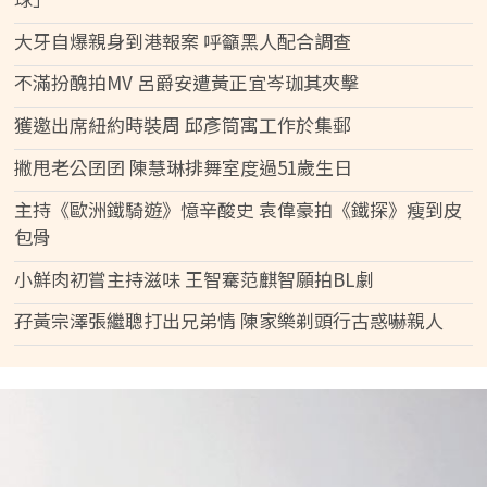
大牙自爆親身到港報案 呼籲黑人配合調查
不滿扮醜拍MV 呂爵安遭黃正宜岑珈其夾擊
獲邀出席紐約時裝周 邱彥筒寓工作於集郵
撇甩老公囝囝 陳慧琳排舞室度過51歲生日
主持《歐洲鐵騎遊》憶辛酸史 袁偉豪拍《鐵探》瘦到皮
包骨
小鮮肉初嘗主持滋味 王智騫范麒智願拍BL劇
孖黃宗澤張繼聰打出兄弟情 陳家樂剃頭行古惑嚇親人