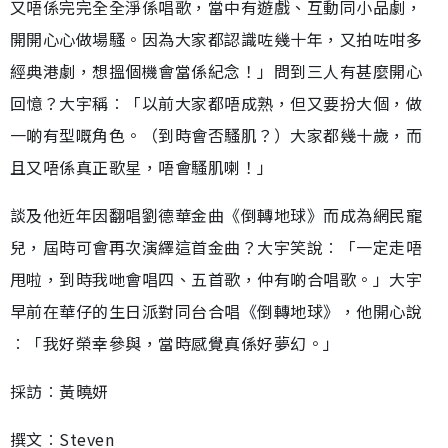
又唔係完完全全淨係唱歌，當中有遊戲、互動同小品劇，
開開心心做場騷。因為大家都認識咗幾十年，又拍咗咁多
經典港劇，想搵個機會當係紀念！」問到三人有甚麼開心
回憶？大宇稱︰「以前大家都唔成熟，但又要扮大個，做
一啲有型嘅角色。（到時會否騷肌？）大家都幾十歲，而
且又唔係真正歌星，唔會騷肌喇！」
談及他近年因翻唱劉德華金曲《倒轉地球》而成為網民寵
兒，屆時可會再次演繹這首金曲？大宇笑說︰「一定走唔
甩啦，到時我哋會唱四、五首歌，仲有啲合唱歌。」大宇
早前在華仔的生日派對同台合唱《倒轉地球》，他開心說
︰「我好榮幸參與，當時感覺真係好夢幻。」
採訪︰黃曉妍
撰文︰Steven