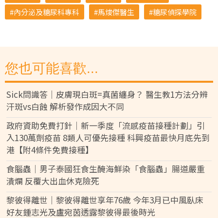
內分泌及糖尿科專科
馬焌傑醫生
糖尿偵探學院
您也可能喜歡...
Sick問識答｜皮膚現白斑=真菌纏身？ 醫生教1方法分辨
汗斑vs白蝕 解析發作成因大不同
政府資助免費打針｜新一季度「流感疫苗接種計劃」引
入130萬劑疫苗 8類人可優先接種 科興疫苗最快月底先到
港【附4條件免費接種】
食腦蟲｜男子泰國狂食生醃海鮮染「食腦蟲」腸道嚴重
潰爛 反覆大出血休克險死
黎彼得離世｜黎彼得離世享年76歲 今年3月已中風臥床
好友鍾志光及盧宛茵透露黎彼得最後時光