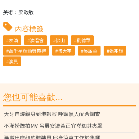
美術︰梁政敏
內容標籤
表演
演唱會
佛山
劉德華
萬千星輝頒獎典禮
陶大宇
吳啟華
張兆輝
演員
您也可能喜歡...
大牙自爆親身到港報案 呼籲黑人配合調查
不滿扮醜拍MV 呂爵安遭黃正宜岑珈其夾擊
獲邀出席紐約時裝周 邱彥筒寓工作於集郵