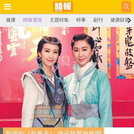
健康
晴報電視
主題特集
時事
副刊
健康財富
新疆拍《包青天》 姚子羚驚無飯開