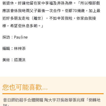
爸退休，好讓他留在家中享福及弄孫為樂。「所以嗰部戲
應該會係我哋兩父子最後一次合作。佢都70幾歲，加上最
近好多朋友走咗（離世），不如辛苦我啦，依家由我接
棒，希望佢休息多啲。」
採訪︰Pauline
編輯：林梓添
美術：招潤洪
您也可能喜歡...
昔日師奶殺手合體開騷 陶大宇孖吳啟華張兆輝「倒轉地
球」