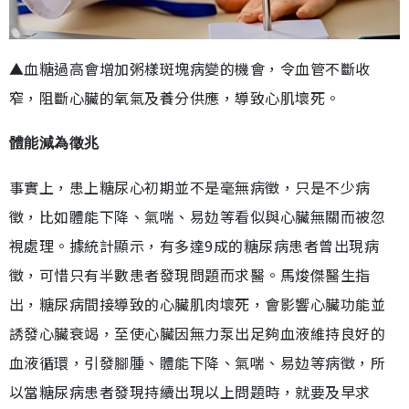
▲血糖過高會增加粥樣斑塊病變的機會，令血管不斷收
窄，阻斷心臟的氧氣及養分供應，導致心肌壞死。
體能減為徵兆
事實上，患上糖尿心初期並不是毫無病徵，只是不少病
徵，比如體能下降、氣喘、易攰等看似與心臟無關而被忽
視處理。據統計顯示，有多達9成的糖尿病患者曾出現病
徵，可惜只有半數患者發現問題而求醫。馬焌傑醫生指
出，糖尿病間接導致的心臟肌肉壞死，會影響心臟功能並
誘發心臟衰竭，至使心臟因無力泵出足夠血液維持良好的
血液循環，引發腳腫、體能下降、氣喘、易攰等病徵，所
以當糖尿病患者發現持續出現以上問題時，就要及早求