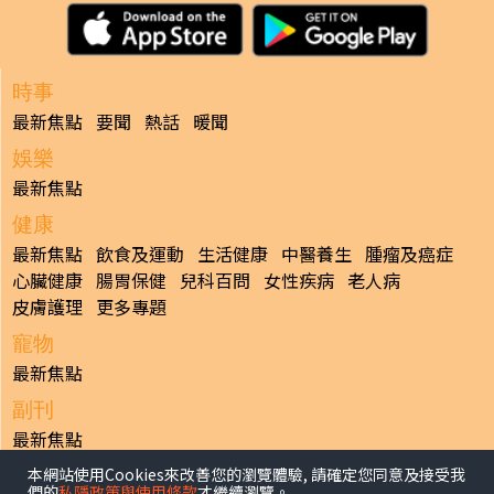
時事
最新焦點
要聞
熱話
暖聞
娛樂
最新焦點
健康
最新焦點
飲食及運動
生活健康
中醫養生
腫瘤及癌症
心臟健康
腸胃保健
兒科百問
女性疾病
老人病
皮膚護理
更多專題
寵物
最新焦點
副刊
最新焦點
本網站使用Cookies來改善您的瀏覽體驗, 請確定您同意及接受我
日報
們的
私隱政策與使用條款
才繼續瀏覽。