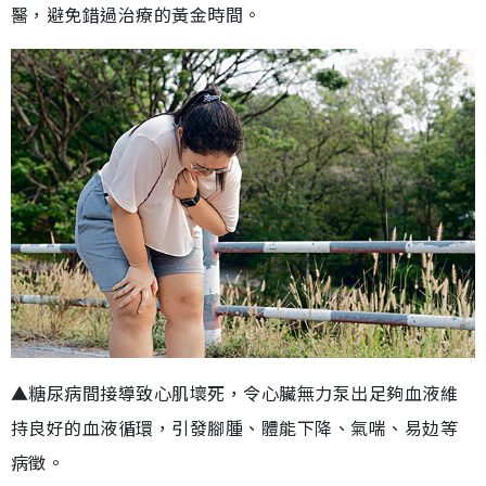
醫，避免錯過治療的黃金時間。
▲糖尿病間接導致心肌壞死，令心臟無力泵出足夠血液維
持良好的血液循環，引發腳腫、體能下降、氣喘、易攰等
病徵。