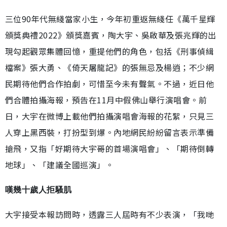
三位90年代無綫當家小生，今年初重返無綫任《萬千星輝
頒獎典禮2022》頒獎嘉賓，陶大宇、吳啟華及張兆輝的出
現勾起觀眾集體回憶，重提他們的角色，包括《刑事偵緝
檔案》張大勇、《倚天屠龍記》的張無忌及楊逍；不少網
民期待他們合作拍劇，可惜至今未有聲氣。不過，近日他
們合體拍攝海報，預告在11月中假佛山舉行演唱會。前
日，大宇在微博上載他們拍攝演唱會海報的花絮，只見三
人穿上黑西裝，打扮型到爆。內地網民紛紛留言表示準備
搶飛，又指「好期待大宇哥的首場演唱會」、「期待倒轉
地球」、「建議全國巡演」。
嘆幾十歲人拒騷肌
大宇接受本報訪問時，透露三人屆時有不少表演，「我哋