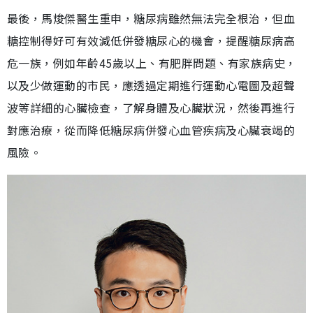
最後，馬焌傑醫生重申，糖尿病雖然無法完全根治，但血
糖控制得好可有效減低併發糖尿心的機會，提醒糖尿病高
危一族，例如年齡45歲以上、有肥胖問題、有家族病史，
以及少做運動的市民，應透過定期進行運動心電圖及超聲
波等詳細的心臟檢查，了解身體及心臟狀況，然後再進行
對應治療，從而降低糖尿病併發心血管疾病及心臟衰竭的
風險。