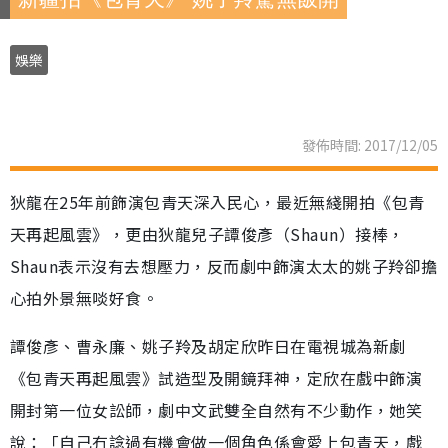
娛樂
發佈時間: 2017/12/05
狄龍在25年前飾演包青天深入民心，最近無綫開拍《包青
天再起風雲》，更由狄龍兒子譚俊彥（Shaun）接棒，
Shaun表示沒有去想壓力，反而劇中飾演太太的姚子羚卻擔
心拍外景無啖好食。
譚俊彥、曹永廉、姚子羚及胡定欣昨日在電視城為新劇
《包青天再起風雲》試造型及開鏡拜神，定欣在戲中飾演
開封第一位女訟師，劇中文武雙全自然有不少動作，她笑
說：「自己冇諗過有機會做一個角色係會愛上包青天，戲