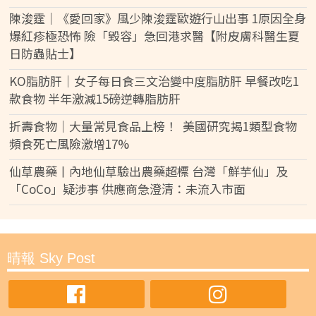
陳浚霆｜《愛回家》風少陳浚霆歐遊行山出事 1原因全身
爆紅疹極恐怖 險「毀容」急回港求醫【附皮膚科醫生夏
日防蟲貼士】
KO脂肪肝｜女子每日食三文治變中度脂肪肝 早餐改吃1
款食物 半年激減15磅逆轉脂肪肝
折壽食物｜大量常見食品上榜！ 美國研究揭1類型食物
頻食死亡風險激增17%
仙草農藥丨內地仙草驗出農藥超標 台灣「鮮芋仙」及
「CoCo」疑涉事 供應商急澄清：未流入市面
晴報 Sky Post