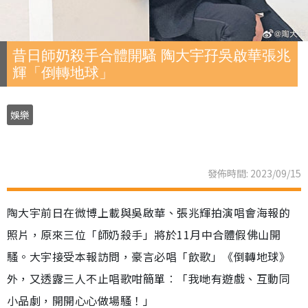
昔日師奶殺手合體開騷 陶大宇孖吳啟華張兆
輝「倒轉地球」
娛樂
發佈時間: 2023/09/15
陶大宇前日在微博上載與吳啟華、張兆輝拍演唱會海報的
照片，原來三位「師奶殺手」將於11月中合體假佛山開
騷。大宇接受本報訪問，豪言必唱「飲歌」《倒轉地球》
外，又透露三人不止唱歌咁簡單︰「我哋有遊戲、互動同
小品劇，開開心心做場騷！」