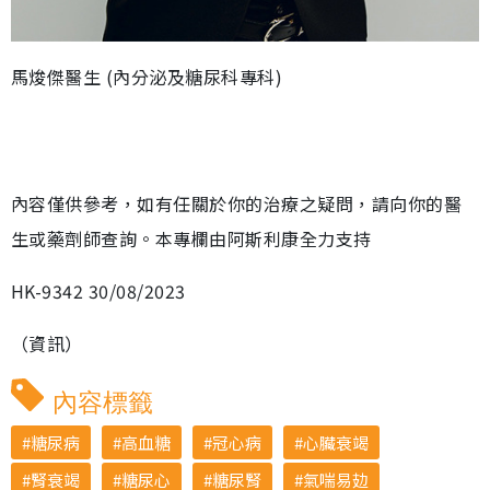
馬焌傑醫生 (內分泌及糖尿科專科)
內容僅供參考，如有任關於你的治療之疑問，請向你的醫
生或藥劑師查詢。本專欄由阿斯利康全力支持
HK-9342 30/08/2023
（資訊）
內容標籤
糖尿病
高血糖
冠心病
心臟衰竭
腎衰竭
糖尿心
糖尿腎
氣喘易攰