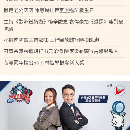
撇甩老公囝囝 陳慧琳排舞室度過51歲生日
主持《歐洲鐵騎遊》憶辛酸史 袁偉豪拍《鐵探》瘦到皮
包骨
小鮮肉初嘗主持滋味 王智騫范麒智願拍BL劇
孖黃宗澤張繼聰打出兄弟情 陳家樂剃頭行古惑嚇親人
苦等兩年推出Solo 林智樂恨奪新人獎