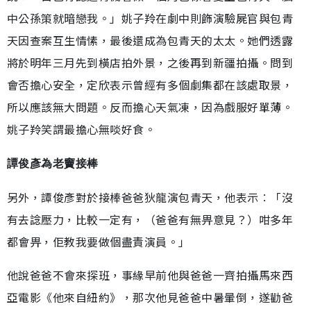
中公孫策就暗戀我。」姚子羚在劇中則飾演驗屍官與包青
天因查案互生情愫，最後還成為包青天的太太。她們透露
將於明年三月先到橫店拍外景，之後再到新疆拍攝。問到
會否擔心安全，定欣表示曾經有多個劇集都在該處取景，
所以應該無大問題。反而擔心天氣凍，因為戲服好單薄。
姚子羚笑謂最擔心無啖好食。
譚俊彥為老竇接棒
另外，譚俊彥對於接棒爸爸狄龍演包青天，他表示︰「沒
有去諗壓力，比較一定有，（爸爸有無畀意見？）咁多年
都會畀，佢教我要做個盡責演員。」
他說爸爸不會來探班，事緣早前他與爸爸一齊拍攝馬來西
亞電影《他來自紐約》，那次他見爸爸中暑暈倒，遂勸爸