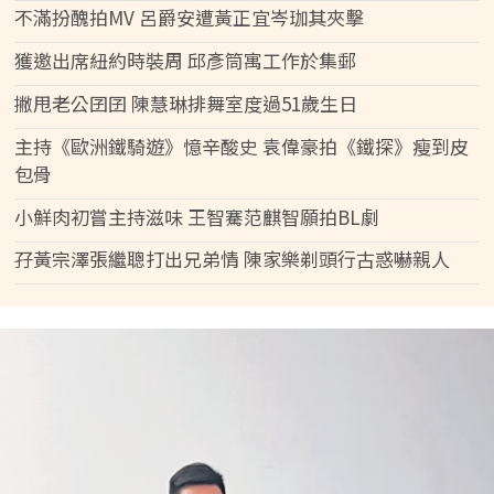
不滿扮醜拍MV 呂爵安遭黃正宜岑珈其夾擊
獲邀出席紐約時裝周 邱彥筒寓工作於集郵
撇甩老公囝囝 陳慧琳排舞室度過51歲生日
主持《歐洲鐵騎遊》憶辛酸史 袁偉豪拍《鐵探》瘦到皮
包骨
小鮮肉初嘗主持滋味 王智騫范麒智願拍BL劇
孖黃宗澤張繼聰打出兄弟情 陳家樂剃頭行古惑嚇親人