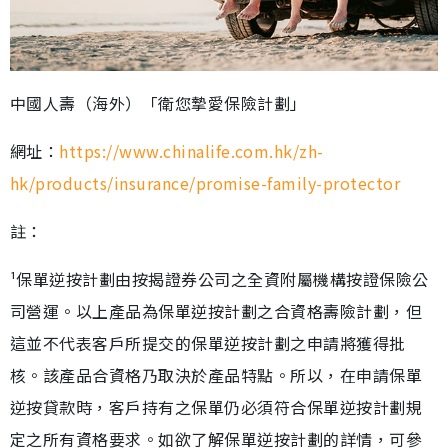
中國人壽（海外）「衛您摯愛保險計劃」
網址：
https://www.chinalife.com.hk/zh-
hk/products/insurance/promise-family-protector
註：
¹保單逆按計劃由按揭證券公司之全資附屬機構按證保險公
司營運。以上產品為保單逆按計劃之合資格壽險計劃，但
這並不代表客戶所提交的保單逆按計劃之申請將獲得批
核。該產品合資格乃取決於產品特點。所以，在申請保單
逆按貸款時，客戶持有之保單仍必須符合保單逆按計劃規
定之所有資格要求。如欲了解保單逆按計劃的詳情，可參