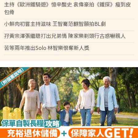
主持《歐洲鐵騎遊》憶辛酸史 袁偉豪拍《鐵探》瘦到皮
包骨
小鮮肉初嘗主持滋味 王智騫范麒智願拍BL劇
孖黃宗澤張繼聰打出兄弟情 陳家樂剃頭行古惑嚇親人
苦等兩年推出Solo 林智樂恨奪新人獎